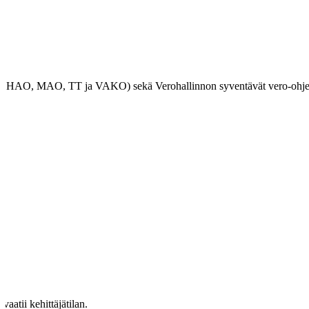
, HAO, MAO, TT ja VAKO) sekä Verohallinnon syventävät vero-ohjeet. La
atii kehittäjätilan.