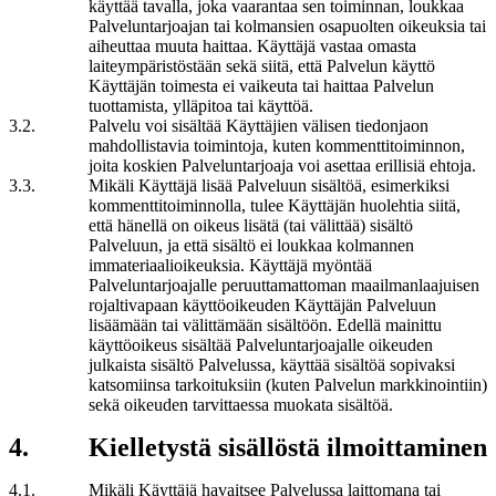
käyttää tavalla, joka vaarantaa sen toiminnan, loukkaa
Palveluntarjoajan tai kolmansien osapuolten oikeuksia tai
aiheuttaa muuta haittaa. Käyttäjä vastaa omasta
laiteympäristöstään sekä siitä, että Palvelun käyttö
Käyttäjän toimesta ei vaikeuta tai haittaa Palvelun
tuottamista, ylläpitoa tai käyttöä.
3
.
2
.
Palvelu voi sisältää Käyttäjien välisen tiedonjaon
mahdollistavia toimintoja, kuten kommenttitoiminnon,
joita koskien Palveluntarjoaja voi asettaa erillisiä ehtoja.
3
.
3
.
Mikäli Käyttäjä lisää Palveluun sisältöä, esimerkiksi
kommenttitoiminnolla, tulee Käyttäjän huolehtia siitä,
että hänellä on oikeus lisätä (tai välittää) sisältö
Palveluun, ja että sisältö ei loukkaa kolmannen
immateriaalioikeuksia. Käyttäjä myöntää
Palveluntarjoajalle peruuttamattoman maailmanlaajuisen
rojaltivapaan käyttöoikeuden Käyttäjän Palveluun
lisäämään tai välittämään sisältöön. Edellä mainittu
käyttöoikeus sisältää Palveluntarjoajalle oikeuden
julkaista sisältö Palvelussa, käyttää sisältöä sopivaksi
katsomiinsa tarkoituksiin (kuten Palvelun markkinointiin)
sekä oikeuden tarvittaessa muokata sisältöä.
4
.
Kielletystä sisällöstä ilmoittaminen
4
.
1
.
Mikäli Käyttäjä havaitsee Palvelussa laittomana tai