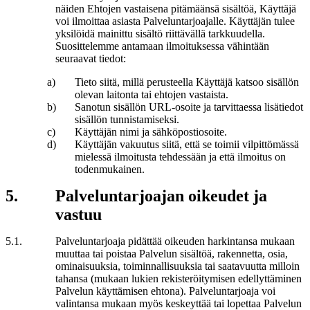
näiden Ehtojen vastaisena pitämäänsä sisältöä, Käyttäjä
voi ilmoittaa asiasta Palveluntarjoajalle. Käyttäjän tulee
yksilöidä mainittu sisältö riittävällä tarkkuudella.
Suosittelemme antamaan ilmoituksessa vähintään
seuraavat tiedot:
a
)
Tieto siitä, millä perusteella Käyttäjä katsoo sisällön
olevan laitonta tai ehtojen vastaista.
b
)
Sanotun sisällön URL-osoite ja tarvittaessa lisätiedot
sisällön tunnistamiseksi.
c
)
Käyttäjän nimi ja sähköpostiosoite.
d
)
Käyttäjän vakuutus siitä, että se toimii vilpittömässä
mielessä ilmoitusta tehdessään ja että ilmoitus on
todenmukainen.
5
.
Palveluntarjoajan oikeudet ja
vastuu
5
.
1
.
Palveluntarjoaja pidättää oikeuden harkintansa mukaan
muuttaa tai poistaa Palvelun sisältöä, rakennetta, osia,
ominaisuuksia, toiminnallisuuksia tai saatavuutta milloin
tahansa (mukaan lukien rekisteröitymisen edellyttäminen
Palvelun käyttämisen ehtona). Palveluntarjoaja voi
valintansa mukaan myös keskeyttää tai lopettaa Palvelun