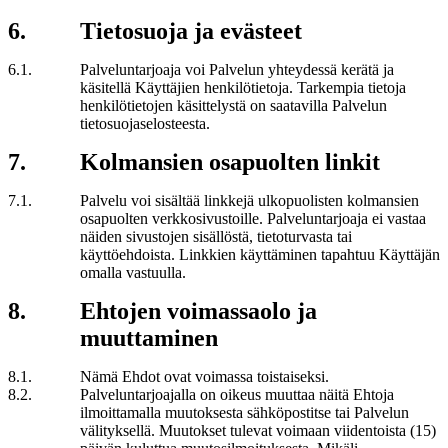
6
.
Tietosuoja ja evästeet
6
.
1
.
Palveluntarjoaja voi Palvelun yhteydessä kerätä ja
käsitellä Käyttäjien henkilötietoja. Tarkempia tietoja
henkilötietojen käsittelystä on saatavilla Palvelun
tietosuojaselosteesta.
7
.
Kolmansien osapuolten linkit
7
.
1
.
Palvelu voi sisältää linkkejä ulkopuolisten kolmansien
osapuolten verkkosivustoille. Palveluntarjoaja ei vastaa
näiden sivustojen sisällöstä, tietoturvasta tai
käyttöehdoista. Linkkien käyttäminen tapahtuu Käyttäjän
omalla vastuulla.
8
.
Ehtojen voimassaolo ja
muuttaminen
8
.
1
.
Nämä Ehdot ovat voimassa toistaiseksi.
8
.
2
.
Palveluntarjoajalla on oikeus muuttaa näitä Ehtoja
ilmoittamalla muutoksesta sähköpostitse tai Palvelun
välityksellä. Muutokset tulevat voimaan viidentoista (15)