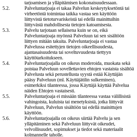
tarjoamisen ja ylläpitämisen kokonaisuudessaan.
5
.
2
.
Palveluntarjoaja ei takaa Palvelun keskeytyksetöntä tai
virheetöntä toimintaa taikka vastaa sen käyttöön
liittyvistä tietoturvariskeistä tai edellä mainittuihin
liittyvästä mahdollisesta tietojen katoamisesta.
5
.
3
.
Palvelu tarjotaan sellaisena kuin se on, eikä
Palveluntarjoaja myönnä Palveluun tai sen sisältöön
liittyen mitään takuita. Palveluntarjoaja ei vastaa
Palvelussa esitettyjen tietojen oikeellisuudesta,
ajantasaisuudesta tai soveltuvuudesta tiettyyn
käyttötarkoitukseen.
5
.
4
.
Palveluntarjoajalla on oikeus moderoida, muokata sekä
poistaa Palveluun sovellettavien ehtojen vastaista sisältöä
Palvelusta sekä perustellusta syystä estää Käyttäjän
pääsy Palveluun (ml. Käyttäjätilin sulkeminen),
esimerkiksi tilanteessa, jossa Käyttäjä käyttää Palvelua
näiden Ehtojen vastaisesti.
5
.
5
.
Palveluntarjoaja ei missään tilanteessa vastaa välillisistä
vahingoista, kuluista tai menetyksistä, jotka liittyvät
Palveluun, Palvelun sisältöön tai edellä mainittujen
käyttöön.
5
.
6
.
Palveluntarjoajalla on oikeus siirtää Palvelu ja sen
ylläpitäminen sekä Palveluun liittyvät oikeudet,
velvollisuudet, sopimukset ja tiedot sekä materiaalit
kolmannelle taholle.