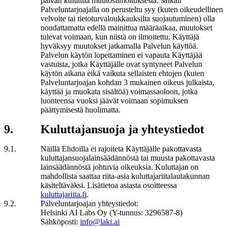
päivän kuluttua muutosilmoituksesta. Mikäli
Palveluntarjoajalla on perusteltu syy (kuten oikeudellinen
velvoite tai tietoturvaloukkauksilta suojautuminen) olla
noudattamatta edellä mainittua määräaikaa, muutokset
tulevat voimaan, kun niistä on ilmoitettu. Käyttäjä
hyväksyy muutokset jatkamalla Palvelun käyttöä.
Palvelun käytön lopettaminen ei vapauta Käyttäjää
vastuista, jotka Käyttäjälle ovat syntyneet Palvelun
käytön aikana eikä vaikuta sellaisten ehtojen (kuten
Palveluntarjoajan kohdan 3 mukainen oikeus julkaista,
käyttää ja muokata sisältöä) voimassaoloon, jotka
luonteensa vuoksi jäävät voimaan sopimuksen
päättymisestä huolimatta.
9
.
Kuluttajansuoja ja yhteystiedot
9
.
1
.
Näillä Ehdoilla ei rajoiteta Käyttäjälle pakottavasta
kuluttajansuojalainsäädännöstä tai muusta pakottavasta
lainsäädännöstä johtuvia oikeuksia. Kuluttajan on
mahdollista saattaa riita-asia kuluttajariitalautakunnan
käsiteltäväksi. Lisätietoa asiasta osoitteessa
kuluttajariita.fi
.
9
.
2
.
Palveluntarjoajan yhteystiedot:
Helsinki AI Labs Oy
(Y-tunnus:
3296587-8
)
Sähköposti:
info@laki.ai