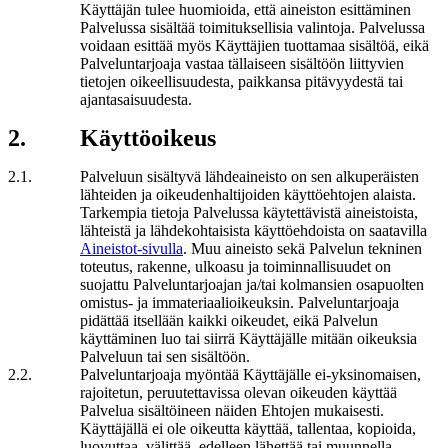
Käyttäjän tulee huomioida, että aineiston esittäminen
Palvelussa sisältää toimituksellisia valintoja. Palvelussa
voidaan esittää myös Käyttäjien tuottamaa sisältöä, eikä
Palveluntarjoaja vastaa tällaiseen sisältöön liittyvien
tietojen oikeellisuudesta, paikkansa pitävyydestä tai
ajantasaisuudesta.
2
.
Käyttöoikeus
2
.
1
.
Palveluun sisältyvä lähdeaineisto on sen alkuperäisten
lähteiden ja oikeudenhaltijoiden käyttöehtojen alaista.
Tarkempia tietoja Palvelussa käytettävistä aineistoista,
lähteistä ja lähdekohtaisista käyttöehdoista on saatavilla
Aineistot-sivulla
. Muu aineisto sekä Palvelun tekninen
toteutus, rakenne, ulkoasu ja toiminnallisuudet on
suojattu Palveluntarjoajan ja/tai kolmansien osapuolten
omistus- ja immateriaalioikeuksin. Palveluntarjoaja
pidättää itsellään kaikki oikeudet, eikä Palvelun
käyttäminen luo tai siirrä Käyttäjälle mitään oikeuksia
Palveluun tai sen sisältöön.
2
.
2
.
Palveluntarjoaja myöntää Käyttäjälle ei-yksinomaisen,
rajoitetun, peruutettavissa olevan oikeuden käyttää
Palvelua sisältöineen näiden Ehtojen mukaisesti.
Käyttäjällä ei ole oikeutta käyttää, tallentaa, kopioida,
luovuttaa, välittää, edelleen lähettää tai muunnella