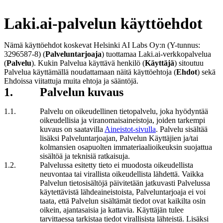
Laki.ai-palvelun käyttöehdot
Nämä käyttöehdot koskevat
Helsinki AI Labs Oy
:n (Y-tunnus:
3296587-8
) (
Palveluntarjoaja
) tuottamaa Laki.ai-verkkopalvelua
(
Palvelu
). Kukin Palvelua käyttävä henkilö (
Käyttäjä
) sitoutuu
Palvelua käyttämällä noudattamaan näitä käyttöehtoja (
Ehdot
) sekä
Ehdoissa viitattuja muita ehtoja ja sääntöjä.
1
.
Palvelun kuvaus
1
.
1
.
Palvelu on oikeudellinen tietopalvelu, joka hyödyntää
oikeudellisia ja viranomaisaineistoja, joiden tarkempi
kuvaus on saatavilla
Aineistot-sivulla
. Palvelu sisältää
lisäksi Palveluntarjoajan, Palvelun Käyttäjien ja/tai
kolmansien osapuolten immateriaalioikeuksin suojattua
sisältöä ja teknisiä ratkaisuja.
1
.
2
.
Palvelussa esitetty tieto ei muodosta oikeudellista
neuvontaa tai virallista oikeudellista lähdettä. Vaikka
Palvelun tietosisältöjä päivitetään jatkuvasti Palvelussa
käytettävistä lähdeaineistoista, Palveluntarjoaja ei voi
taata, että Palvelun sisältämät tiedot ovat kaikilta osin
oikein, ajantasaisia ja kattavia. Käyttäjän tulee
tarvittaessa tarkistaa tiedot virallisista lähteistä. Lisäksi