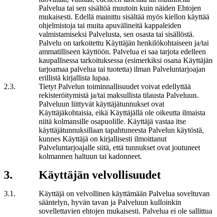
Palvelua tai sen sisältöä muutoin kuin näiden Ehtojen
mukaisesti. Edellä mainittu sisältää myös kiellon käyttää
ohjelmistoja tai muita apuvälineitä kappaleiden
valmistamiseksi Palvelusta, sen osasta tai sisällöstä.
Palvelu on tarkoitettu Käyttäjän henkilökohtaiseen ja/tai
ammatilliseen käyttöön. Palvelua ei saa tarjota edelleen
kaupallisessa tarkoituksessa (esimerkiksi osana Käyttäjän
tarjoamaa palvelua tai tuotetta) ilman Palveluntarjoajan
erillistä kirjallista lupaa.
2
.
3
.
Tietyt Palvelun toiminnallisuudet voivat edellyttää
rekisteröitymistä ja/tai maksullista tilausta Palveluun.
Palveluun liittyvät käyttäjätunnukset ovat
Käyttäjäkohtaisia, eikä Käyttäjällä ole oikeutta ilmaista
niitä kolmansille osapuolille. Käyttäjä vastaa itse
käyttäjätunnuksillaan tapahtuneesta Palvelun käytöstä,
kunnes Käyttäjä on kirjallisesti ilmoittanut
Palveluntarjoajalle siitä, että tunnukset ovat joutuneet
kolmannen haltuun tai kadonneet.
3
.
Käyttäjän velvollisuudet
3
.
1
.
Käyttäjä on velvollinen käyttämään Palvelua soveltuvan
sääntelyn, hyvän tavan ja Palveluun kulloinkin
sovellettavien ehtojen mukaisesti. Palvelua ei ole sallittua