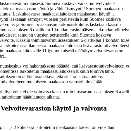
laskukaavan mukaisesti: Suomea koskeva varastointivelvoite ×
itoksen maakaasun käyttö ja vähittäismyynti / Suomen maakaasun
lutus. Laskukaavassa maakaasulaitoksen maakaasun käyttö ja
yynti lasketaan samojen vuosien perusteella kuin Suomea koskeva
ivelvoite, ja Suomen maakaasun kokonaiskulutus lasketaan kaasun
rmuusasetuksen 6 c artiklan 1 kohdan ensimmäisen alakohdan viimeise
ukaisesti samojen vuosien perusteella kuin Suomea koskeva
ivelvoite. Kaasun toimitusvarmuusasetuksen 6 c artiklan 1 kohdan toise
 tarkoitetussa tilanteessa maakaasulaitoksen lisävarastointivelvoitteesta
n maakaasulaitokselle 11 §:n mukaisesti määrätyn velvoitevaraston
rä.
uuskeskus voi hakemuksesta päättää, että lisävarastointivelvoitteen vo
momentissa tarkoitetun maakaasulaitoksen lukuun toimiva taho.
toksen on tällöin osoitettava, että sillä on sitova oikeus
ointivelvoitteen mukaiseen maakaasun varastointimäärään.
ointivelvoite ei ole voimassa kaasun toimitusvarmuusasetuksen 6 a artik
 tarkoitetun hätätilanteen aikana.
Velvoitevaraston käyttö ja valvonta
§:n 1 ja 2 kohdassa tarkoitetun maakaasulaitoksen on vuosittain