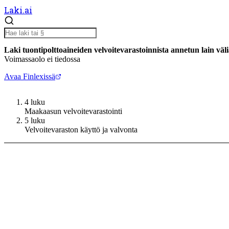
Laki.ai
Laki tuontipolttoaineiden velvoitevarastoinnista annetun lain väl
Voimassaolo ei tiedossa
Avaa Finlexissä
4 luku
Maakaasun velvoitevarastointi
5 luku
Velvoitevaraston käyttö ja valvonta