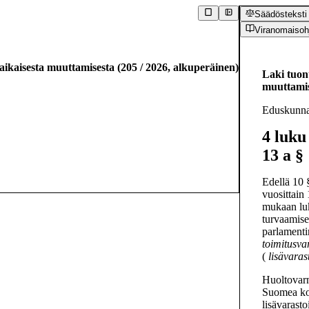
Säädösteksti
Viranomaisoh
iaikaisesta muuttamisesta
(
205
/
2026
,
alkuperäinen
)
Laki tuont
muuttamis
Eduskunna
4 luku
13 a §
Edellä 10 
vuosittain
mukaan lu
turvaamis
parlamenti
toimitusv
(
lisävaras
Huoltovarm
Suomea kos
lisävarasto