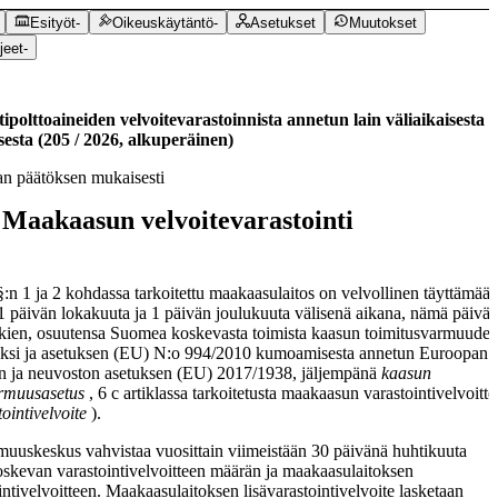
Esityöt
-
Oikeuskäytäntö
-
Asetukset
Muutokset
jeet
-
ipolttoaineiden velvoitevarastoinnista annetun lain väliaikaisesta
esta
(
205
/
2026
,
alkuperäinen
)
n päätöksen mukaisesti
Maakaasun velvoitevarastointi
§:n 1 ja 2 kohdassa tarkoitettu maakaasulaitos on velvollinen täyttämää
 1 päivän lokakuuta ja 1 päivän joulukuuta välisenä aikana, nämä päivät
kien, osuutensa Suomea koskevasta toimista kaasun toimitusvarmuude
eksi ja asetuksen (EU) N:o 994/2010 kumoamisesta annetun Euroopan
n ja neuvoston asetuksen (EU) 2017/1938, jäljempänä
kaasun
armuusasetus
, 6 c artiklassa tarkoitetusta maakaasun varastointivelvoitte
tointivelvoite
).
uuskeskus vahvistaa vuosittain viimeistään 30 päivänä huhtikuuta
kevan varastointivelvoitteen määrän ja maakaasulaitoksen
intivelvoitteen. Maakaasulaitoksen lisävarastointivelvoite lasketaan