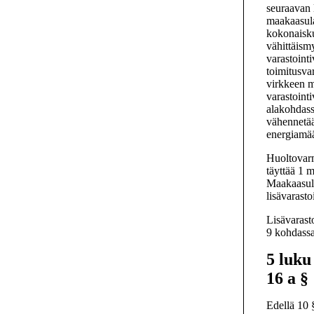
seuraavan 
maakaasula
kokonaisku
vähittäism
varastoint
toimitusva
virkkeen m
varastoint
alakohdassa
vähennetää
energiamää
Huoltovarm
täyttää 1 
Maakaasulai
lisävarast
Lisävarast
9 kohdassa
5 luku
16 a §
Edellä 10 