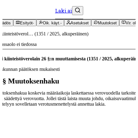
Laki.ai
äädös
Esityöt
-
Oik. käyt.
-
Asetukset
Muutokset
Vir. oh
 kiinteistöverol…
(
1351
/
2025
,
alkuperäinen
)
assaolo ei tiedossa
i kiinteistöverolain 26 §:n muuttamisesta
(
1351
/
2025
,
alkuperäin
skunnan päätöksen mukaisesti
 §
Muutoksenhaku
toksenhakua koskevia määräaikoja laskettaessa verovuodella tarkoitet
sä säädettyä verovuotta. Jollei tästä laista muuta johdu, oikaisuvaatimuk
ittelyyn sovelletaan verotusmenettelystä annettua lakia.