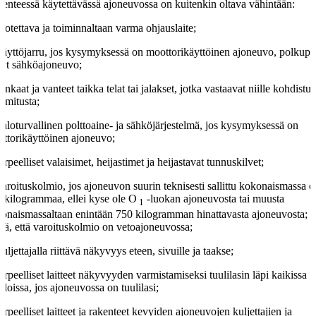
kenteessä käytettävässä ajoneuvossa on kuitenkin oltava vähintään:
luotettava ja toiminnaltaan varma ohjauslaite;
käyttöjarru, jos kysymyksessä on moottorikäyttöinen ajoneuvo, polkupy
yt sähköajoneuvo;
renkaat ja vanteet taikka telat tai jalakset, jotka vastaavat niille kohdistu
rmitusta;
paloturvallinen polttoaine- ja sähköjärjestelmä, jos kysymyksessä on
ttorikäyttöinen ajoneuvo;
tarpeelliset valaisimet, heijastimet ja heijastavat tunnuskilvet;
varoituskolmio, jos ajoneuvon suurin teknisesti sallittu kokonaismassa o
 kilogrammaa, ellei kyse ole O
-luokan ajoneuvosta tai muusta
1
onaismassaltaan enintään 750 kilogramman hinattavasta ajoneuvosta; tä
ttää, että varoituskolmio on vetoajoneuvossa;
kuljettajalla riittävä näkyvyys eteen, sivuille ja taakse;
tarpeelliset laitteet näkyvyyden varmistamiseksi tuulilasin läpi kaikissa
oloissa, jos ajoneuvossa on tuulilasi;
tarpeelliset laitteet ja rakenteet kevyiden ajoneuvojen kuljettajien ja