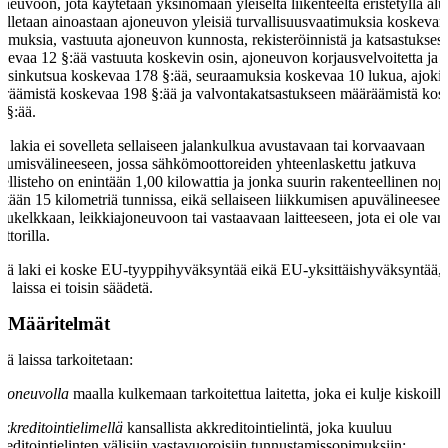
neuvoon, jota käytetään yksinomaan yleiseltä liikenteeltä eristetyllä alu
elletaan ainoastaan ajoneuvon yleisiä turvallisuusvaatimuksia koskevan
timuksia, vastuuta ajoneuvon kunnosta, rekisteröinnistä ja katsastuksest
kevaa 12 §:ää vastuuta koskevin osin, ajoneuvon korjausvelvoitetta ja
aisinkutsua koskevaa 178 §:ää, seuraamuksia koskevaa 10 lukua, ajoki
räämistä koskevaa 198 §:ää ja valvontakatsastukseen määräämistä kos
 §:ää.
ä lakia ei sovelleta sellaiseen jalankulkua avustavaan tai korvaavaan
kkumisvälineeseen, jossa sähkömoottoreiden yhteenlaskettu jatkuva
ellisteho on enintään 1,00 kilowattia ja jonka suurin rakenteellinen no
ntään 15 kilometriä tunnissa, eikä sellaiseen liikkumisen apuvälineeseen
kukelkkaan, leikkiajoneuvoon tai vastaavaan laitteeseen, jota ei ole varu
ttorilla.
ä laki ei koske EU-tyyppihyväksyntää eikä EU-yksittäishyväksyntää, 
sä laissa ei toisin säädetä.
§
Määritelmät
sä laissa tarkoitetaan:
ajoneuvolla
maalla kulkemaan tarkoitettua laitetta, joka ei kulje kiskoilla
akkreditointielimellä
kansallista akkreditointielintä, joka kuuluu
reditointielinten välisiin vastavuoroisiin tunnustamissopimuksiin;