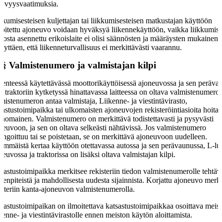
yvyysvaatimuksia.
kkumisesteisen kuljettajan tai liikkumisesteisen matkustajan käyttöön
koitettu ajoneuvo voidaan hyväksyä liikennekäyttöön, vaikka liikkumis
dosta asennettu erikoislaite ei olisi säännösten ja määräysten mukainen,
llyttäen, että liikenneturvallisuus ei merkittävästi vaarannu.
 §
Valmistenumero ja valmistajan kilpi
kenteessä käytettävässä moottorikäyttöisessä ajoneuvossa ja sen peräva
ä traktoriin kytketyssä hinattavassa laitteessa on oltava valmistenumero.
mistenumeron antaa valmistaja, Liikenne- ja viestintävirasto,
sastustoimipaikka tai ulkomaisten ajoneuvojen rekisteröintiasioita hoita
anomainen. Valmistenumero on merkittävä todistettavasti ja pysyvästi
neuvoon, ja sen on oltava selkeästi nähtävissä. Jos valmistenumero
ingoittuu tai se poistetaan, se on merkittävä ajoneuvoon uudelleen.
immäistä kertaa käyttöön otettavassa autossa ja sen perävaunussa, L-l
neuvossa ja traktorissa on lisäksi oltava valmistajan kilpi.
sastustoimipaikka merkitsee rekisteriin tiedon valmistenumerolle tehtäv
menpiteistä ja mahdollisesta uudesta sijainnista. Korjattu ajoneuvo merk
isteriin kanta-ajoneuvon valmistenumerolla.
sastustoimipaikan on ilmoitettava katsastustoimipaikkaa osoittava meis
kenne- ja viestintävirastolle ennen meiston käytön aloittamista.