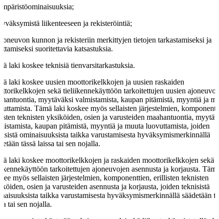
ympäristöominaisuuksia;
hyväksymistä liikenteeseen ja rekisteröintiä;
ajoneuvon kunnon ja rekisteriin merkittyjen tietojen tarkastamiseksi ja
ttamiseksi suoritettavia katsastuksia.
ä laki koskee teknisiä tienvarsitarkastuksia.
ä laki koskee uusien moottorikelkkojen ja uusien raskaiden
ttorikelkkojen sekä tieliikennekäyttöön tarkoitettujen uusien ajoneuvo
hantuontia, myytäväksi valmistamista, kaupan pitämistä, myyntiä ja m
vuttamista. Tämä laki koskee myös sellaisten järjestelmien, komponentt
llisten teknisten yksiköiden, osien ja varusteiden maahantuontia, myytäv
mistamista, kaupan pitämistä, myyntiä ja muuta luovuttamista, joiden
nisistä ominaisuuksista taikka varustamisesta hyväksymismerkinnällä
detään tässä laissa tai sen nojalla.
ä laki koskee moottorikelkkojen ja raskaiden moottorikelkkojen sekä
liikennekäyttöön tarkoitettujen ajoneuvojen asennusta ja korjausta. Tämä
kee myös sellaisten järjestelmien, komponenttien, erillisten teknisten
iköiden, osien ja varusteiden asennusta ja korjausta, joiden teknisistä
naisuuksista taikka varustamisesta hyväksymismerkinnällä säädetään tä
ssa tai sen nojalla.