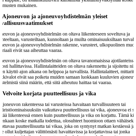
timusten mukainen.
§
Ajoneuvon ja ajoneuvoyhdistelmän yleiset
rvallisuusvaatimukset
neuvon ja ajoneuvoyhdistelmän on oltava liikenteeseen soveltuva ja
enteeltaan, varusteiltaan, kunnoltaan ja muilta ominaisuuksiltaan turvall
neuvon ja ajoneuvoyhdistelmän rakenne, varusteet, ulkopuolinen muot
eriaali eivät saa aiheuttaa vaaraa.
neuvon ja ajoneuvoyhdistelmän on oltava tavanomaisissa ajotilanteissa
posti hallittavissa. Hallintalaitteiden on oltava rakennettu ja sijoitettu niin
den käyttö ajon aikana on helppoa ja turvallista. Hallintalaitteet, mittarit 
kkivalot eivät saa poiketa muiden samaan luokkaan kuuluvien ajoneuv
jestelmistä siinä määrin, että siitä aiheutuu haittaa tai vaaraa.
§
Velvoite korjata puutteellisuus ja vika
 ajoneuvon rakenteessa tai varusteissa havaitaan turvallisuuteen tai
äristöominaisuuksiin vaikuttava puutteellisuus tai vika, ajoneuvoa ei s
ttää liikenteessä ennen kuin puutteellisuus ja vika on korjattu. Tämä kie
tenkaan koske matkalla todettua, olosuhteet huomioon ottaen vähäiseks
sottavaa puutteellisuutta tai vikaa, joka on syntynyt matkan kestäessä ja
ole ollut kuljettajan välittömästi havaittavissa ja korjattavissa tai jonka