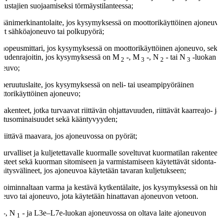
kustajien suojaamiseksi törmäystilanteessa;
 äänimerkinantolaite, jos kysymyksessä on moottorikäyttöinen ajoneuv
yt sähköajoneuvo tai polkupyörä;
nopeusmittari, jos kysymyksessä on moottorikäyttöinen ajoneuvo, sek
eudenrajoitin, jos kysymyksessä on M
-, M
-, N
- tai N
-luokan
2
3
2
3
neuvo;
 peruutuslaite, jos kysymyksessä on neli- tai useampipyöräinen
ttorikäyttöinen ajoneuvo;
 rakenteet, jotka turvaavat riittävän ohjattavuuden, riittävät kaarreajo- ja
rutusominaisuudet sekä kääntyvyyden;
 riittävä maavara, jos ajoneuvossa on pyörät;
 turvalliset ja kuljetettavalle kuormalle soveltuvat kuormatilan rakenteet 
usteet sekä kuorman sitomiseen ja varmistamiseen käytettävät sidonta- j
nnitysvälineet, jos ajoneuvoa käytetään tavaran kuljetukseen;
 toiminnaltaan varma ja kestävä kytkentälaite, jos kysymyksessä on hin
neuvo tai ajoneuvo, jota käytetään hinattavan ajoneuvon vetoon.
-, N
- ja L3e–L7e-luokan ajoneuvossa on oltava laite ajoneuvon
1
1