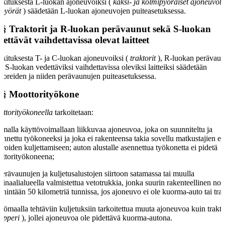
kituksesta L-luokan ajoneuvoiksi (
kaksi- ja kolmipyöräiset ajoneuvot 
ipyörät
) säädetään L-luokan ajoneuvojen puiteasetuksessa.
 §
Traktorit ja R-luokan perävaunut sekä S-luokan
dettävät vaihdettavissa olevat laitteet
kituksesta T- ja C-luokan ajoneuvoiksi (
traktorit
), R-luokan perävaun
ä S-luokan vedettäviksi vaihdettavissa oleviksi laitteiksi säädetään
ktoreiden ja niiden perävaunujen puiteasetuksessa.
 §
Moottorityökone
ttorityökoneella
tarkoitetaan:
omalla käyttövoimallaan liikkuvaa ajoneuvoa, joka on suunniteltu ja
ennettu työkoneeksi ja joka ei rakenteensa takia sovellu matkustajien ei
aroiden kuljettamiseen; auton alustalle asennettua työkonetta ei pidetä
ttorityökoneena;
perävaunujen ja kuljetusalustojen siirtoon satamassa tai muulla
minaalialueella valmistettua vetotrukkia, jonka suurin rakenteellinen no
enintään 50 kilometriä tunnissa, jos ajoneuvo ei ole kuorma-auto tai trak
työmaalla tehtäviin kuljetuksiin tarkoitettua muuta ajoneuvoa kuin trakto
mpperi
), jollei ajoneuvoa ole pidettävä kuorma-autona.