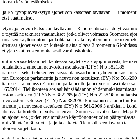
attoman käytön estämiseksi.
 ja EY-tyyppihyväksytyn ajoneuvon katsotaan täyttävän 1–3 momenti
detyt vaatimukset.
tetyn ajoneuvon katsotaan täyttävän 1–3 momentissa säädetyt vaatimuk
 se täyttää ne tekniset vaatimukset, jotka olivat voimassa Suomessa ajo
immäisen käyttöönoton ajankohtana tai tätä myöhemmin. Tieliikennekä
koitetussa ajoneuvossa on kuitenkin aina oltava 2 momentin 6 kohdassa
dettyjen vaatimusten mukaisesti varoituskolmio.
piirturista säädetään tieliikenteessä käytettävistä ajopiirtureista, tieliike
vontalaitteista annetun neuvoston asetuksen (ETY) N:o 3821/85
oamisesta sekä tieliikenteen sosiaalilainsäädännön yhdenmukaistamise
etun Euroopan parlamentin ja neuvoston asetuksen (EY) N:o 561/200
ttamisesta annetussa Euroopan parlamentin ja neuvoston asetuksessa 
 165/2014. Tieliikenteen sosiaalilainsäädännön yhdenmukaistamisesta 
voston asetusten (ETY) N:o 3821/85 ja (EY) N:o 2135/98 muuttamise
ä neuvoston asetuksen (ETY) N:o 3820/85 kumoamisesta annetun Eur
lamentin ja neuvoston asetuksen (EY) N:o 561/2006 3 artiklan 1 kohda
kohdassa tarkoitettuja hyötyajoneuvoja Suomessa ovat sellaiset M- ja N
kan ajoneuvot, joiden ensimmäisen käyttöönottovuoden päättymisestä 
unut vähintään 30 vuotta ja joita ei käytetä kaupalliseen tavaran tai
kilöiden kuljetuksiin.
 markkinoille saatettuun uuteen M-luokan ajoneuvoon on asennettu kiin