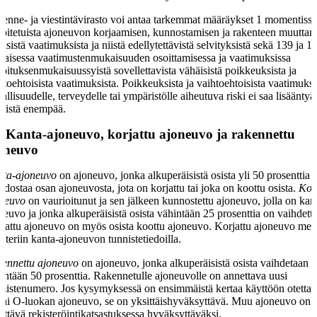
kenne- ja viestintävirasto voi antaa tarkemmat määräykset 1 momentiss
koitetuista ajoneuvon korjaamisen, kunnostamisen ja rakenteen muuttam
nisistä vaatimuksista ja niistä edellytettävistä selvityksistä sekä 139 ja 1
aisessa vaatimustenmukaisuuden osoittamisessa ja vaatimuksissa
koituksenmukaisuussyistä sovellettavista vähäisistä poikkeuksista ja
htoehtoisista vaatimuksista. Poikkeuksista ja vaihtoehtoisista vaatimuksi
vallisuudelle, terveydelle tai ympäristölle aiheutuva riski ei saa lisääntyä
äistä enempää.
§
Kanta-ajoneuvo, korjattu ajoneuvo ja rakennettu
oneuvo
ta-ajoneuvo
on ajoneuvo, jonka alkuperäisistä osista yli 50 prosenttia
dostaa osan ajoneuvosta, jota on korjattu tai joka on koottu osista.
Kor
neuvo
on vaurioitunut ja sen jälkeen kunnostettu ajoneuvo, jolla on kan
neuvo ja jonka alkuperäisistä osista vähintään 25 prosenttia on vaihdettu
jattu ajoneuvo on myös osista koottu ajoneuvo. Korjattu ajoneuvo mer
isteriin kanta-ajoneuvon tunnistetiedoilla.
ennettu ajoneuvo
on ajoneuvo, jonka alkuperäisistä osista vaihdetaan
intään 50 prosenttia. Rakennetulle ajoneuvolle on annettava uusi
mistenumero. Jos kysymyksessä on ensimmäistä kertaa käyttöön otetta
tai O-luokan ajoneuvo, se on yksittäishyväksyttävä. Muu ajoneuvo on
tettävä rekisteröintikatsastuksessa hyväksyttäväksi.