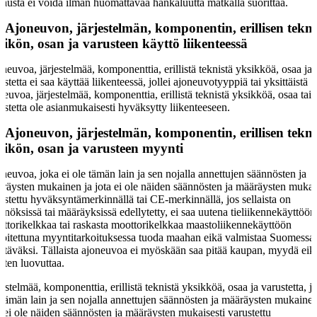
jausta ei voida ilman huomattavaa hankaluutta matkalla suorittaa.
§
Ajoneuvon, järjestelmän, komponentin, erillisen tekn
sikön, osan ja varusteen käyttö liikenteessä
neuvoa, järjestelmää, komponenttia, erillistä teknistä yksikköä, osaa ja
ustetta ei saa käyttää liikenteessä, jollei ajoneuvotyyppiä tai yksittäistä
neuvoa, järjestelmää, komponenttia, erillistä teknistä yksikköä, osaa tai
ustetta ole asianmukaisesti hyväksytty liikenteeseen.
§
Ajoneuvon, järjestelmän, komponentin, erillisen tekn
sikön, osan ja varusteen myynti
neuvoa, joka ei ole tämän lain ja sen nojalla annettujen säännösten ja
räysten mukainen ja jota ei ole näiden säännösten ja määräysten mukai
ustettu hyväksyntämerkinnällä tai CE-merkinnällä, jos sellaista on
nnöksissä tai määräyksissä edellytetty, ei saa uutena tieliikennekäyttöön 
ttorikelkkaa tai raskasta moottorikelkkaa maastoliikennekäyttöön
koitettuna myyntitarkoituksessa tuoda maahan eikä valmistaa Suomessa
täväksi. Tällaista ajoneuvoa ei myöskään saa pitää kaupan, myydä eik
ten luovuttaa.
jestelmää, komponenttia, erillistä teknistä yksikköä, osaa ja varustetta, j
 tämän lain ja sen nojalla annettujen säännösten ja määräysten mukainen
a ei ole näiden säännösten ja määräysten mukaisesti varustettu