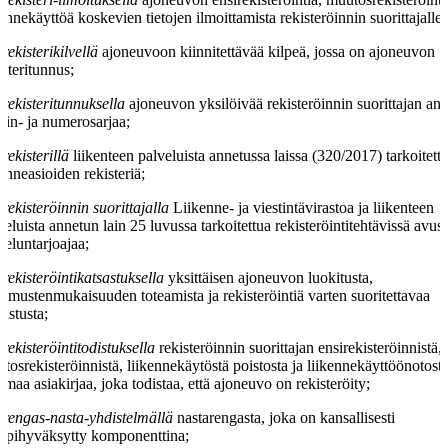
kennekäyttöä koskevien tietojen ilmoittamista rekisteröinnin suorittajalle;
rekisterikilvellä
ajoneuvoon kiinnitettävää kilpeä, jossa on ajoneuvon
isteritunnus;
rekisteritunnuksella
ajoneuvon yksilöivää rekisteröinnin suorittajan an
jain- ja numerosarjaa;
rekisterillä
liikenteen palveluista annetussa laissa (320/2017) tarkoitett
kenneasioiden rekisteriä;
rekisteröinnin suorittajalla
Liikenne- ja viestintävirastoa ja liikenteen
veluista annetun lain 25 luvussa tarkoitettua rekisteröintitehtävissä avus
veluntarjoajaa;
rekisteröintikatsastuksella
yksittäisen ajoneuvon luokitusta,
timustenmukaisuuden toteamista ja rekisteröintiä varten suoritettavaa
kastusta;
rekisteröintitodistuksella
rekisteröinnin suorittajan ensirekisteröinnistä,
tosrekisteröinnistä, liikennekäytöstä poistosta ja liikennekäyttöönotost
amaa asiakirjaa, joka todistaa, että ajoneuvo on rekisteröity;
rengas-nasta-yhdistelmällä
nastarengasta, joka on kansallisesti
ppihyväksytty komponenttina;