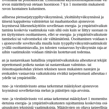
a-arvon määrittelyssä otetaan huomioon 7 §:n 1 momentin mukaisesti
neuvon luontainen kuluminen.
sallisessa piensarjatyyppihyväksynnässä, yksittäishyväksynnässä ja
ittäisenä kappaleena valmistetun tai maahantuodun ajoneuvon
äksymisessä liikennekäyttöön sovelletaan energia- ja ympäristövaikutu
oittamista koskevia vaatimuksia vain siltä osin kuin se liittyy suoraan raj
ojen täyttymisen osoittamiseen, ellei se energia- ja ympäristövaikutuste
oittamiseksi tai valvomiseksi ole välttämätöntä. Osoittaminen voidaan to
s ajoneuvolle soveltuvalla muulla kuin tyyppihyväksyntävaatimuksiin
ältyvällä osoittamistavalla, jos tulosten vastaavuus hyväksynnän raja-ar
 muihin vaatimuksiin voidaan riittävän luotettavasti todentaa.
tan ja nastarenkaan haitallisia ympäristövaikutuksia aiheuttavat tekijät e
 tarpeettomasti poiketa nastan tai nastarenkaan valmistus- tai
ttöönottoajankohdan yleisen teknisen tason mukaisten nastojen ja
tarenkaiden vastaavista vaikutuksista eivätkä tarpeettomasti aiheuttaa ri
veydelle tai ympäristölle.
kenne- ja viestintävirasto antaa tarkemmat määräykset ajoneuvon
äksynnässä sovellettavista melun ja päästöjen raja-arvoista.
kenne- ja viestintävirasto voi antaa tarkemmat määräykset 1 momentiss
koitetuista energia- ja ympäristövaikutusten rajoittamista koskevista osie
naisuuksien teknisistä vaatimuksista. Määräysten on oltava tarpeellisia