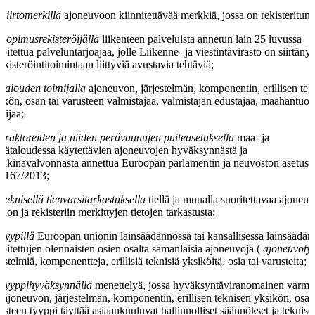
siirtomerkillä
ajoneuvoon kiinnitettävää merkkiä, jossa on rekisteritun
sopimusrekisteröijällä
liikenteen palveluista annetun lain 25 luvussa
koitettua palveluntarjoajaa, jolle Liikenne- ja viestintävirasto on siirtänyt
rekisteröintitoimintaan liittyviä avustavia tehtäviä;
talouden toimijalla
ajoneuvon, järjestelmän, komponentin, erillisen tek
ikön, osan tai varusteen valmistajaa, valmistajan edustajaa, maahantuoja
elijaa;
traktoreiden ja niiden perävaunujen puiteasetuksella
maa- ja
sätaloudessa käytettävien ajoneuvojen hyväksynnästä ja
kkinavalvonnasta annettua Euroopan parlamentin ja neuvoston asetust
 167/2013;
teknisellä tienvarsitarkastuksella
tiellä ja muualla suoritettavaa ajoneu
non ja rekisteriin merkittyjen tietojen tarkastusta;
tyypillä
Euroopan unionin lainsäädännössä tai kansallisessa lainsäädän
koitettujen olennaisten osien osalta samanlaisia ajoneuvoja (
ajoneuvoty
jestelmiä, komponentteja, erillisiä teknisiä yksiköitä, osia tai varusteita;
tyyppihyväksynnällä
menettelyä, jossa hyväksyntäviranomainen varme
ä ajoneuvon, järjestelmän, komponentin, erillisen teknisen yksikön, osan
usteen tyyppi täyttää asiaankuuluvat hallinnolliset säännökset ja teknise