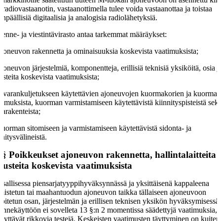
oradiovastaanotin, vastaanottimella tulee voida vastaanottaa ja toistaa
npäällisiä digitaalisia ja analogisia radiolähetyksiä.
kenne- ja viestintävirasto antaa tarkemmat määräykset:
ajoneuvon rakennetta ja ominaisuuksia koskevista vaatimuksista;
ajoneuvon järjestelmiä, komponentteja, erillisiä teknisiä yksiköitä, osia j
usteita koskevista vaatimuksista;
tavarankuljetukseen käytettävien ajoneuvojen kuormakorien ja kuormati
timuksista, kuorman varmistamiseen käytettävistä kiinnityspisteistä sek
jarakenteista;
kuorman sitomiseen ja varmistamiseen käytettävistä sidonta- ja
nnitysvälineistä.
 §
Poikkeukset ajoneuvon rakennetta, hallintalaitteita 
rusteita koskevista vaatimuksista
sallisessa piensarjatyyppihyväksynnässä ja yksittäisenä kappaleena
mistetun tai maahantuodun ajoneuvon taikka tällaiseen ajoneuvoon
koitetun osan, järjestelmän ja erillisen teknisen yksikön hyväksymisessä
kennekäyttöön ei sovelleta 13 §:n 2 momentissa säädettyjä vaatimuksia, 
llyttävät rikkovia testejä. Keskeisten vaatimusten täyttyminen on kuiten