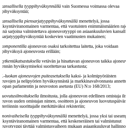
kansallisella tyyppihyväksynnällä
vain Suomessa voimassa olevaa
ppihyväksyntää;
kansallisella piensarjatyyppihyväksynnällä
menettelyä, jossa
äksyntäviranomainen varmentaa, että vuotuisten enimmäismäärien rajo
ninä sarjoina valmistettava ajoneuvotyyppi on asiaankuuluvien kansallis
nsarjatyyppihyväksyntää koskevien vaatimusten mukainen;
komponentilla
ajoneuvon osaksi tarkoitettua laitetta, joka voidaan
ppihyväksyä ajoneuvosta erillään;
kytkentäkatsastuksella
vetävän ja hinattavan ajoneuvon taikka ajoneuv
kennän hyväksymiseksi suoritettavaa tarkastusta;
L-luokan ajoneuvojen puiteasetuksella
kaksi- ja kolmipyöräisten
neuvojen ja nelipyörien hyväksynnästä ja markkinavalvonnasta annettu
oopan parlamentin ja neuvoston asetusta (EU) N:o 168/2013;
luovutusilmoituksella
ilmoitusta, jolla ajoneuvon edellinen omistaja ilm
neuvon uuden omistajan nimen, osoitteen ja ajoneuvon luovutuspäivän
isteröinnin suorittajalle merkittäväksi rekisteriin;
monivaiheisella tyyppihyväksynnällä
menettelyä, jossa yksi tai useamp
äksyntäviranomainen varmentaa, että keskeneräinen tai valmistunut
neuvotyyppi täyttää valmistusvaiheen mukaan asiaankuuluvat hallinnoll