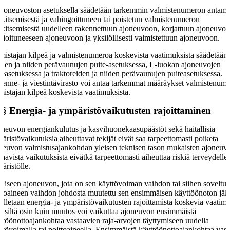
tioneuvoston asetuksella säädetään tarkemmin valmistenumeron antamis
kitsemisestä ja vahingoittuneen tai poistetun valmistenumeron
kitsemisestä uudelleen rakennettuun ajoneuvoon, korjattuun ajoneuvoo
rioituneeseen ajoneuvoon ja yksilöllisesti valmistettuun ajoneuvoon.
mistajan kilpeä ja valmistenumeroa koskevista vaatimuksista säädetään
ojen ja niiden perävaunujen puite-asetuksessa, L-luokan ajoneuvojen
teasetuksessa ja traktoreiden ja niiden perävaunujen puiteasetuksessa.
kenne- ja viestintävirasto voi antaa tarkemmat määräykset valmistenume
mistajan kilpeä koskevista vaatimuksista.
 §
Energia- ja ympäristövaikutusten rajoittaminen
neuvon energiankulutus ja kasvihuonekaasupäästöt sekä haitallisia
äristövaikutuksia aiheuttavat tekijät eivät saa tarpeettomasti poiketa
neuvon valmistusajankohdan yleisen teknisen tason mukaisten ajoneuv
taavista vaikutuksista eivätkä tarpeettomasti aiheuttaa riskiä terveydelle 
äristölle.
laiseen ajoneuvon, jota on sen käyttövoiman vaihdon tai siihen soveltu
ttoaineen vaihdon johdosta muutettu sen ensimmäisen käyttöönoton jäl
elletaan energia- ja ympäristövaikutusten rajoittamista koskevia vaatim
n siltä osin kuin muutos voi vaikuttaa ajoneuvon ensimmäistä
ttöönottoajankohtaa vastaavien raja-arvojen täyttymiseen uudella
ttövoimalla tai polttoaineella. Ensimmäistä käyttöönottoajankohtaa vas