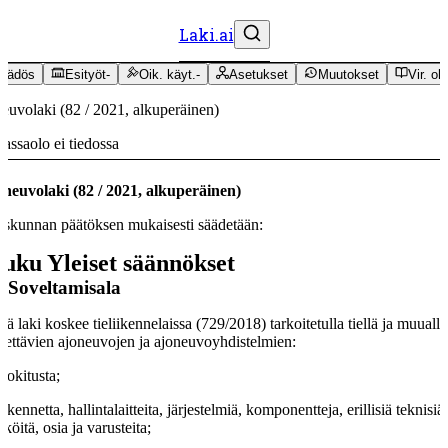
Laki.ai
äädös
Esityöt
-
Oik. käyt.
-
Asetukset
Muutokset
Vir. oh
euvolaki
(
82
/
2021
,
alkuperäinen
)
assaolo ei tiedossa
oneuvolaki
(
82
/
2021
,
alkuperäinen
)
skunnan päätöksen mukaisesti säädetään:
luku
Yleiset säännökset
§
Soveltamisala
ä laki koskee tieliikennelaissa (729/2018) tarkoitetulla tiellä ja muualla
tettävien ajoneuvojen ja ajoneuvoyhdistelmien:
luokitusta;
rakennetta, hallintalaitteita, järjestelmiä, komponentteja, erillisiä teknisiä
iköitä, osia ja varusteita;