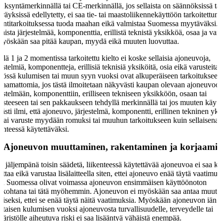
äksyntämerkinnällä tai CE-merkinnällä, jos sellaista on säännöksissä ta
räyksissä edellytetty, ei saa tie- tai maastoliikennekäyttöön tarkoitettun
ntitarkoituksessa tuoda maahan eikä valmistaa Suomessa myytäväksi.
laista järjestelmää, komponenttia, erillistä teknistä yksikköä, osaa ja var
myöskään saa pitää kaupan, myydä eikä muuten luovuttaa.
llä 1 ja 2 momentissa tarkoitettu kielto ei koske sellaisia ajoneuvoja,
jestelmiä, komponentteja, erillisiä teknisiä yksiköitä, osia eikä varusteita,
tössä kulumisen tai muun syyn vuoksi ovat alkuperäiseen tarkoituksee
paamattomia, jos tästä ilmoitetaan näkyvästi kaupan olevaan ajoneuvoo
jestelmään, komponenttiin, erilliseen tekniseen yksikköön, osaan tai
usteeseen tai sen pakkaukseen tehdyllä merkinnällä tai jos muuten käy
västi ilmi, että ajoneuvo, järjestelmä, komponentti, erillinen tekninen yk
 tai varuste myydään romuksi tai muuhun tarkoitukseen kuin sellaisena
kenteessä käytettäväksi.
§
Ajoneuvon muuttaminen, rakentaminen ja korjaami
ei jäljempänä toisin säädetä, liikenteessä käytettävää ajoneuvoa ei saa ko
ttaa eikä varustaa lisälaitteella siten, ettei ajoneuvo enää täytä vaatimuk
ka Suomessa olivat voimassa ajoneuvon ensimmäisen käyttöönoton
nkohtana tai tätä myöhemmin. Ajoneuvon ei myöskään saa antaa muutt
laiseksi, ettei se enää täytä näitä vaatimuksia. Myöskään ajoneuvon iän j
ntaisen kulumisen vuoksi ajoneuvosta turvallisuudelle, terveydelle tai
äristölle aiheutuva riski ei saa lisääntyä vähäistä enempää.