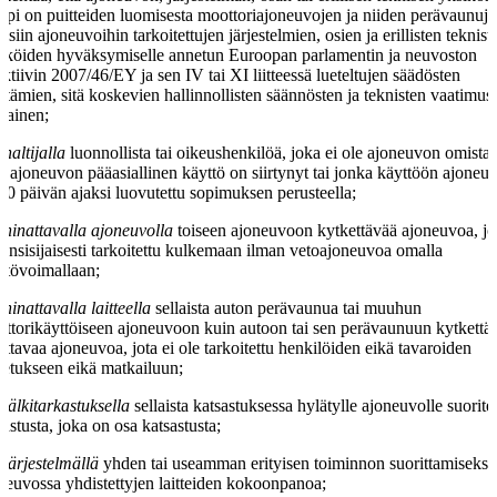
ppi on puitteiden luomisesta moottoriajoneuvojen ja niiden perävaunuj
laisiin ajoneuvoihin tarkoitettujen järjestelmien, osien ja erillisten teknist
iköiden hyväksymiselle annetun Euroopan parlamentin ja neuvoston
ektiivin 2007/46/EY ja sen IV tai XI liitteessä lueteltujen säädösten
ältämien, sitä koskevien hallinnollisten säännösten ja teknisten vaatimus
kainen;
haltijalla
luonnollista tai oikeushenkilöä, joka ei ole ajoneuvon omistaj
le ajoneuvon pääasiallinen käyttö on siirtynyt tai jonka käyttöön ajoneu
 30 päivän ajaksi luovutettu sopimuksen perusteella;
hinattavalla ajoneuvolla
toiseen ajoneuvoon kytkettävää ajoneuvoa, jot
 ensisijaisesti tarkoitettu kulkemaan ilman vetoajoneuvoa omalla
ttövoimallaan;
hinattavalla laitteella
sellaista auton perävaunua tai muuhun
ttorikäyttöiseen ajoneuvoon kuin autoon tai sen perävaunuun kytkettä
attavaa ajoneuvoa, jota ei ole tarkoitettu henkilöiden eikä tavaroiden
jetukseen eikä matkailuun;
jälkitarkastuksella
sellaista katsastuksessa hylätylle ajoneuvolle suorite
kastusta, joka on osa katsastusta;
järjestelmällä
yhden tai useamman erityisen toiminnon suorittamiseksi
neuvossa yhdistettyjen laitteiden kokoonpanoa;