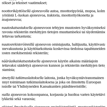
nnökset ja tekniset vaatimukset;
moottorikäyttöisellä ajoneuvolla
autoa, moottoripyörää, mopoa, kolmi- 
ipyöräistä L-luokan ajoneuvoa, traktoria, moottorityökonetta ja
stoajoneuvoa;
muutoskatsastuksella
ajoneuvoon tehtyjen muutosten hyväksymiseksi 
neuvosta rekisteriin merkittyjen tietojen muuttamiseksi tai täydentämise
ritettavaa tarkastusta;
muutosrekisteröinnillä
ajoneuvon omistajuutta, haltijuutta, käyttövasta
kennevakuutusta ja käyttötarkoitusta koskevissa tiedoissa tapahtuneiden
tosten merkitsemistä rekisteriin;
määräaikaiskatsastuksella
ajoneuvon käytön aikaista määräajoin
ritettavaksi säädettyä ajoneuvon kunnon ja rekisteriin merkittyjen tietoj
kastamista;
nimetyllä tutkimuslaitoksella
laitosta, jonka hyväksyntäviranomainen 
ennyt toimimaan tutkimuslaitoksena ja joka on ilmoitettu Euroopan
issiolle tai Yhdistyneiden Kansakuntien pääsihteeristölle;
osalla
ajoneuvon kokoonpanoa, korjausta ja huoltoa varten käytettäviä
dykkeitä sekä varaosia;
rekisteri-ilmoituksella
ajoneuvon ensirekisteröintiä, muutosrekisteröintiä