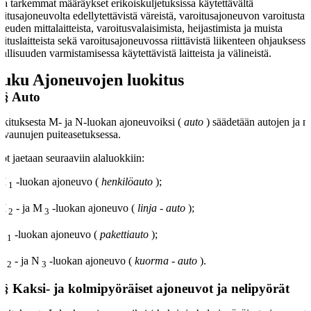
aa tarkemmat määräykset erikoiskuljetuksissa käytettävältä
oitusajoneuvolta edellytettävistä väreistä, varoitusajoneuvon varoitustaul
keuden mittalaitteista, varoitusvalaisimista, heijastimista ja muista
oituslaitteista sekä varoitusajoneuvossa riittävistä liikenteen ohjauksessa
vallisuuden varmistamisessa käytettävistä laitteista ja välineistä.
luku
Ajoneuvojen luokitus
 §
Auto
kituksesta M- ja N-luokan ajoneuvoiksi (
auto
) säädetään autojen ja n
ävaunujen puiteasetuksessa.
ot jaetaan seuraaviin alaluokkiin:
M
-luokan ajoneuvo (
henkilöauto
);
1
M
- ja M
-luokan ajoneuvo (
linja
-
auto
);
2
3
N
-luokan ajoneuvo (
pakettiauto
);
1
N
- ja N
-luokan ajoneuvo (
kuorma
-
auto
).
2
3
 §
Kaksi- ja kolmipyöräiset ajoneuvot ja nelipyörät