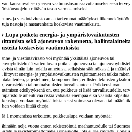
ttävän kansainvälisen yleisen vaatimustason saavuttamiseksi sekä tervey
äristönsuojelun riittävän tason varmistamiseksi.
kenne- ja viestintävirasto antaa tarkemmat määräykset liikennekäyttöön
littuja nastoja ja nastarenkaita koskevista vaatimuksista.
 §
Lupa poiketa energia- ja ympäristövaikutusten
joittamista sekä ajoneuvon rakennetta, hallintalaitteita
rusteita koskevista vaatimuksista
kenne- ja viestintävirasto voi myöntää yksittäistä ajoneuvoa tai
neuvoyhdistelmää varten luvan poiketa ajoneuvoa tai ajoneuvoyhdiste
kevista tämän lain nojalla annetuista sellaisista säännöksistä ja määräyks
ka liittyvät energia- ja ympäristövaikutusten rajoittamiseen taikka rakent
lintalaitteiden, järjestelmien, komponenttien, erillisten teknisten yksiköi
en, varusteiden tai ominaisuuksien turvallisuuteen. Poikkeusluvan
ntämisen edellytyksenä on, että poikkeus ei lisää turvallisuudelle, terv
 ympäristölle aiheutuvaa riskiä vähäistä enempää eikä vääristä kilpailua.
kkeuslupa voidaan myöntää toistaiseksi voimassa olevana tai määräaik
siihen voidaan liittää ehtoja.
llä 1 momentissa tarkoitettu poikkeuslupa voidaan myöntää:
vähintään neljä vuotta ennen rekisteröintiä maahantuodulle tai Suomess
mistetulle rekisteröimättömälle ajoneuvolle, jota ei ole käytetty, ajoneu