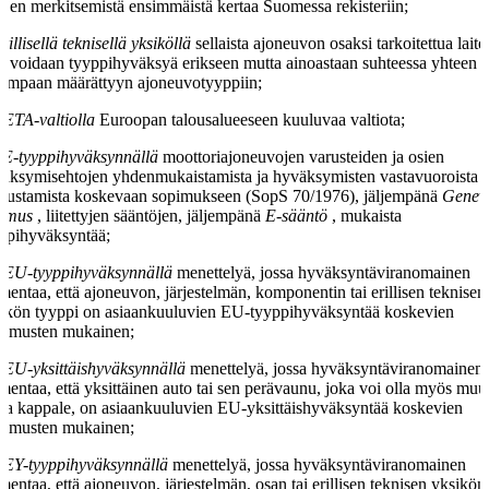
tojen merkitsemistä ensimmäistä kertaa Suomessa rekisteriin;
erillisellä teknisellä yksiköllä
sellaista ajoneuvon osaksi tarkoitettua laitet
a voidaan tyyppihyväksyä erikseen mutta ainoastaan suhteessa yhteen t
ampaan määrättyyn ajoneuvotyyppiin;
ETA-valtiolla
Euroopan talousalueeseen kuuluvaa valtiota;
E-tyyppihyväksynnällä
moottoriajoneuvojen varusteiden ja osien
äksymisehtojen yhdenmukaistamista ja hyväksymisten vastavuoroista
nustamista koskevaan sopimukseen (SopS 70/1976), jäljempänä
Genev
pimus
, liitettyjen sääntöjen, jäljempänä
E-sääntö
, mukaista
ppihyväksyntää;
EU-tyyppihyväksynnällä
menettelyä, jossa hyväksyntäviranomainen
mentaa, että ajoneuvon, järjestelmän, komponentin tai erillisen teknisen
ikön tyyppi on asiaankuuluvien EU-tyyppihyväksyntää koskevien
timusten mukainen;
EU-yksittäishyväksynnällä
menettelyä, jossa hyväksyntäviranomainen
mentaa, että yksittäinen auto tai sen perävaunu, joka voi olla myös muu
oa kappale, on asiaankuuluvien EU-yksittäishyväksyntää koskevien
timusten mukainen;
EY-tyyppihyväksynnällä
menettelyä, jossa hyväksyntäviranomainen
mentaa, että ajoneuvon, järjestelmän, osan tai erillisen teknisen yksikön