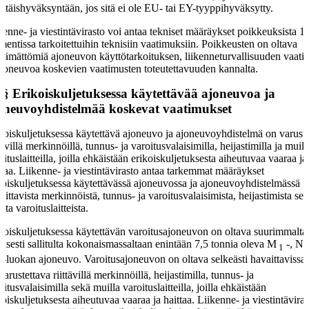
ittäishyväksyntään, jos sitä ei ole EU- tai EY-tyyppihyväksytty.
kenne- ja viestintävirasto voi antaa tekniset määräykset poikkeuksista 1
entissa tarkoitettuihin teknisiin vaatimuksiin. Poikkeusten on oltava
ttämättömiä ajoneuvon käyttötarkoituksen, liikenneturvallisuuden vaati
ajoneuvoa koskevien vaatimusten toteutettavuuden kannalta.
 §
Erikoiskuljetuksessa käytettävää ajoneuvoa ja
oneuvoyhdistelmää koskevat vaatimukset
koiskuljetuksessa käytettävä ajoneuvo ja ajoneuvoyhdistelmä on varuste
ttävillä merkinnöillä, tunnus- ja varoitusvalaisimilla, heijastimilla ja muill
oituslaitteilla, joilla ehkäistään erikoiskuljetuksesta aiheutuvaa vaaraa ja
ttaa. Liikenne- ja viestintävirasto antaa tarkemmat määräykset
koiskuljetuksessa käytettävässä ajoneuvossa ja ajoneuvoyhdistelmässä
dittavista merkinnöistä, tunnus- ja varoitusvalaisimista, heijastimista se
sta varoituslaitteista.
koiskuljetuksessa käytettävän varoitusajoneuvon on oltava suurimmalta
nisesti sallitulta kokonaismassaltaan enintään 7,5 tonnia oleva M
-, N
1
-luokan ajoneuvo. Varoitusajoneuvon on oltava selkeästi havaittavissa 
2
varustettava riittävillä merkinnöillä, heijastimilla, tunnus- ja
oitusvalaisimilla sekä muilla varoituslaitteilla, joilla ehkäistään
koiskuljetuksesta aiheutuvaa vaaraa ja haittaa. Liikenne- ja viestintäviras