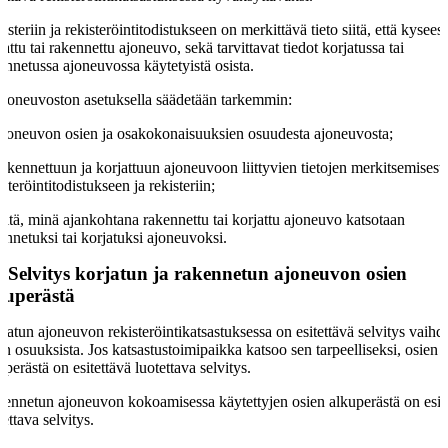
isteriin ja rekisteröintitodistukseen on merkittävä tieto siitä, että kysees
jattu tai rakennettu ajoneuvo, sekä tarvittavat tiedot korjatussa tai
ennetussa ajoneuvossa käytetyistä osista.
tioneuvoston asetuksella säädetään tarkemmin:
ajoneuvon osien ja osakokonaisuuksien osuudesta ajoneuvosta;
rakennettuun ja korjattuun ajoneuvoon liittyvien tietojen merkitsemisest
isteröintitodistukseen ja rekisteriin;
siitä, minä ajankohtana rakennettu tai korjattu ajoneuvo katsotaan
ennetuksi tai korjatuksi ajoneuvoksi.
§
Selvitys korjatun ja rakennetun ajoneuvon osien
kuperästä
jatun ajoneuvon rekisteröintikatsastuksessa on esitettävä selvitys vaihd
en osuuksista. Jos katsastustoimipaikka katsoo sen tarpeelliseksi, osien
uperästä on esitettävä luotettava selvitys.
ennetun ajoneuvon kokoamisessa käytettyjen osien alkuperästä on esit
tettava selvitys.