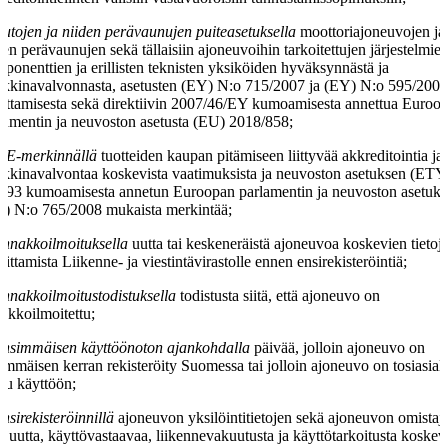
autojen ja niiden perävaunujen puiteasetuksella
moottoriajoneuvojen ja
den perävaunujen sekä tällaisiin ajoneuvoihin tarkoitettujen järjestelmien
ponenttien ja erillisten teknisten yksiköiden hyväksynnästä ja
kkinavalvonnasta, asetusten (EY) N:o 715/2007 ja (EY) N:o 595/200
ttamisesta sekä direktiivin 2007/46/EY kumoamisesta annettua Euroo
lamentin ja neuvoston asetusta (EU) 2018/858;
CE-merkinnällä
tuotteiden kaupan pitämiseen liittyvää akkreditointia ja
kkinavalvontaa koskevista vaatimuksista ja neuvoston asetuksen (ETY
/93 kumoamisesta annetun Euroopan parlamentin ja neuvoston asetuk
) N:o 765/2008 mukaista merkintää;
ennakkoilmoituksella
uutta tai keskeneräistä ajoneuvoa koskevien tietoj
oittamista Liikenne- ja viestintävirastolle ennen ensirekisteröintiä;
ennakkoilmoitustodistuksella
todistusta siitä, että ajoneuvo on
akkoilmoitettu;
ensimmäisen käyttöönoton ajankohdalla
päivää, jolloin ajoneuvo on
immäisen kerran rekisteröity Suomessa tai jolloin ajoneuvo on tosiasialli
ttu käyttöön;
ensirekisteröinnillä
ajoneuvon yksilöintitietojen sekä ajoneuvon omistaju
tijuutta, käyttövastaavaa, liikennevakuutusta ja käyttötarkoitusta koskev