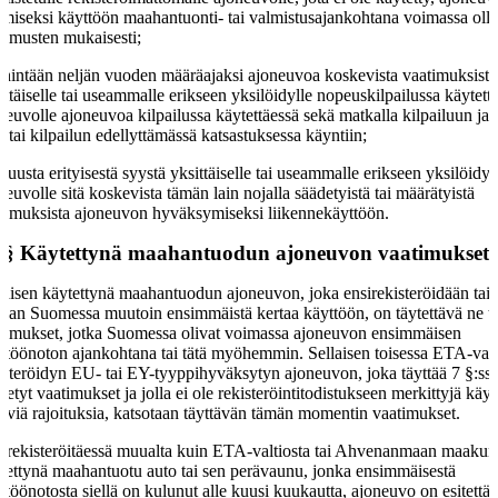
amiseksi käyttöön maahantuonti- tai valmistusajankohtana voimassa oll
timusten mukaisesti;
enintään neljän vuoden määräajaksi ajoneuvoa koskevista vaatimuksista
ittäiselle tai useammalle erikseen yksilöidylle nopeuskilpailussa käytett
neuvolle ajoneuvoa kilpailussa käytettäessä sekä matkalla kilpailuun ja s
s tai kilpailun edellyttämässä katsastuksessa käyntiin;
muusta erityisestä syystä yksittäiselle tai useammalle erikseen yksilöidyl
neuvolle sitä koskevista tämän lain nojalla säädetyistä tai määrätyistä
timuksista ajoneuvon hyväksymiseksi liikennekäyttöön.
 §
Käytettynä maahantuodun ajoneuvon vaatimukset
laisen käytettynä maahantuodun ajoneuvon, joka ensirekisteröidään tai
taan Suomessa muutoin ensimmäistä kertaa käyttöön, on täytettävä ne t
timukset, jotka Suomessa olivat voimassa ajoneuvon ensimmäisen
ttöönoton ajankohtana tai tätä myöhemmin. Sellaisen toisessa ETA-valt
isteröidyn EU- tai EY-tyyppihyväksytyn ajoneuvon, joka täyttää 7 §:ss
detyt vaatimukset ja jolla ei ole rekisteröintitodistukseen merkittyjä käy
ttyviä rajoituksia, katsotaan täyttävän tämän momentin vaatimukset.
irekisteröitäessä muualta kuin ETA-valtiosta tai Ahvenanmaan maakun
tettynä maahantuotu auto tai sen perävaunu, jonka ensimmäisestä
ttöönotosta siellä on kulunut alle kuusi kuukautta, ajoneuvo on esitettä