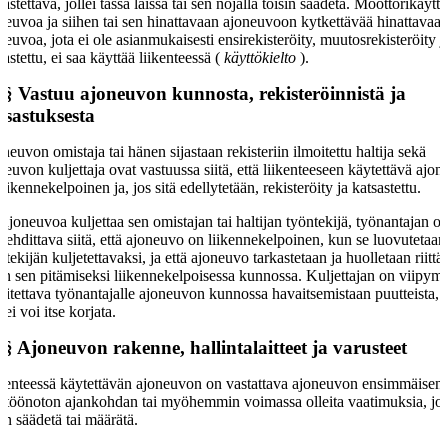
sastettava, jollei tässä laissa tai sen nojalla toisin säädetä. Moottorikäyttö
neuvoa ja siihen tai sen hinattavaan ajoneuvoon kytkettävää hinattavaa
neuvoa, jota ei ole asianmukaisesti ensirekisteröity, muutosrekisteröity j
sastettu, ei saa käyttää liikenteessä (
käyttökielto
).
 §
Vastuu ajoneuvon kunnosta, rekisteröinnistä ja
tsastuksesta
neuvon omistaja tai hänen sijastaan rekisteriin ilmoitettu haltija sekä
neuvon kuljettaja ovat vastuussa siitä, että liikenteeseen käytettävä ajo
liikennekelpoinen ja, jos sitä edellytetään, rekisteröity ja katsastettu.
 ajoneuvoa kuljettaa sen omistajan tai haltijan työntekijä, työnantajan o
lehdittava siitä, että ajoneuvo on liikennekelpoinen, kun se luovutetaan
ntekijän kuljetettavaksi, ja että ajoneuvo tarkastetaan ja huolletaan riitt
in sen pitämiseksi liikennekelpoisessa kunnossa. Kuljettajan on viipymä
oitettava työnantajalle ajoneuvon kunnossa havaitsemistaan puutteista, j
 ei voi itse korjata.
 §
Ajoneuvon rakenne, hallintalaitteet ja varusteet
kenteessä käytettävän ajoneuvon on vastattava ajoneuvon ensimmäisen
ttöönoton ajankohdan tai myöhemmin voimassa olleita vaatimuksia, jol
sin säädetä tai määrätä.