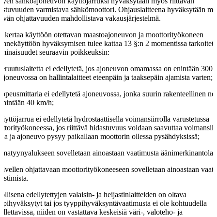
yen sähköajoneuvon käyttöjarruksi hyväksytään myös riittävän
astuvuuden varmistava sähkömoottori. Ohjauslaitteena hyväksytään m
ttävän ohjattavuuden mahdollistava vakausjärjestelmä.
i kertaa käyttöön otettavan maastoajoneuvon ja moottorityökoneen
kennekäyttöön hyväksymisen tulee kattaa 13 §:n 2 momentissa tarkoitetu
ominaisuudet seuraavin poikkeuksin:
peruutuslaitetta ei edellytetä, jos ajoneuvon omamassa on enintään 300 k
 ajoneuvossa on hallintalaitteet eteenpäin ja taaksepäin ajamista varten;
nopeusmittaria ei edellytetä ajoneuvossa, jonka suurin rakenteellinen n
enintään 40 km/h;
käyttöjarrua ei edellytetä hydrostaattisella voimansiirrolla varustetussa
ttorityökoneessa, jos riittävä hidastuvuus voidaan saavuttaa voimansiir
lla ja ajoneuvo pysyy paikallaan moottorin ollessa pysähdyksissä;
ilmatyynyalukseen sovelletaan ainoastaan vaatimusta äänimerkinantolait
kävellen ohjattavaan moottorityökoneeseen sovelletaan ainoastaan vaat
jastimista.
ollisena edellytettyjen valaisin- ja heijastinlaitteiden on oltava
ppihyväksytyt tai jos tyyppihyväksyntävaatimusta ei ole kohtuudella
ellettavissa, niiden on vastattava keskeisiä väri-, valoteho- ja