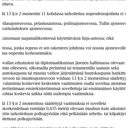
itettava.
llä 13 §:n 2 momentin 11 kohdassa tarkoitettua nopeudenrajoitinta ei va
sotilasajoneuvossa, pelastusautossa, poliisiajoneuvossa, Tullin ajoneuvo
avartiolaitoksen ajoneuvossa;
yksinomaan taajamaliikenteessä käytettävässä linja-autossa; eikä
autossa, jonka nopeus ei sen rakenteen johdosta voi nousta ajoneuvolle
littua nopeutta korkeammaksi.
ovallan edustuston tai diplomaattikunnan jäsenen hallinnassa olevaan t
mmin olleeseen, ulkomailta perintönä tai testamentilla saatuun sekä
lihuutokaupasta tai muusta valtion järjestämästä huutokaupasta hankittu
neuvoon tai muuttoajoneuvoon voidaan 13 §:n 2 momentissa säädettyjä
n valaisimia koskevien keskeisten vaatimusten osalta soveltaa aiemman
isteröintimaan ensirekisteröinnissä sovellettuja tai ensimmäisen käyttöö
nkohtaa koskevia taikka näitä uudempia vaatimuksia.
llä 13 §:n 2 momentissa säädettyjä vaatimuksia ei sovelleta
uinkorkeudeltaan enintään 0,635 metriä olevaan muuhun kuin aikuisten
ttöön tarkoitettuun polkupyörään eikä pelkästään urheilu- tai kilpakäyt
koitettuun polkupyörään.