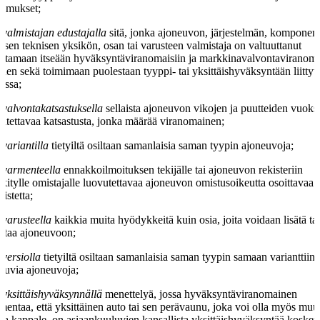
timukset;
valmistajan edustajalla
sitä, jonka ajoneuvon, järjestelmän, komponent
llisen teknisen yksikön, osan tai varusteen valmistaja on valtuuttanut
stamaan itseään hyväksyntäviranomaisiin ja markkinavalvontaviranoma
den sekä toimimaan puolestaan tyyppi- tai yksittäishyväksyntään liittyv
oissa;
valvontakatsastuksella
sellaista ajoneuvon vikojen ja puutteiden vuoks
ritettavaa katsastusta, jonka määrää viranomainen;
variantilla
tietyiltä osiltaan samanlaisia saman tyypin ajoneuvoja;
varmenteella
ennakkoilmoituksen tekijälle tai ajoneuvon rekisteriin
kitylle omistajalle luovutettavaa ajoneuvon omistusoikeutta osoittavaa
nistetta;
varusteella
kaikkia muita hyödykkeitä kuin osia, joita voidaan lisätä ta
ntaa ajoneuvoon;
versiolla
tietyiltä osiltaan samanlaisia saman tyypin samaan varianttiin
luvia ajoneuvoja;
yksittäishyväksynnällä
menettelyä, jossa hyväksyntäviranomainen
mentaa, että yksittäinen auto tai sen perävaunu, joka voi olla myös muu
oa kappale, on asiaankuuluvien kansallista yksittäishyväksyntää koskev