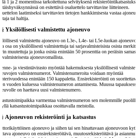
llä 1 ja 2 momentissa tarkoitettuna selvityksenä rekisteröintikatsastukse
ittäishyväksynnässä on esitettävä osaluettelo tarvittavine liitteineen.
luettelon laatimiseksi tarvittavien tietojen hankkimisesta vastaa ajoneu
staja tai haltija.
 §
Yksilöllisesti valmistettu ajoneuvo
ilöllisesti valmistettu ajoneuvo on L3e-, L4e- tai L5e-luokan ajoneuvo,
sta osa on yksilöllisesti valmistettuja tai sarjavalmisteisista osista merkitt
rin muutettuja ja jonka osista enintään 50 prosenttia on peräisin samast
javalmisteisesta ajoneuvomallista.
kenne- ja viestintävirasto myöntää hakemuksesta yksilöllisesti valmistet
neuvojen valmistenumerot. Valmistenumeroita voidaan myöntää
enterivuodessa enintään 150 kappaletta. Ensirekisteröinti on suoritettav
den vuoden kuluessa valmistenumeron antamisesta. Muussa tapauksess
neuvolle on haettava uusi valmistenumero.
sastustoimipaikka varmentaa valmistenumeron sen molemmille puolille
dyllä katsastustoimipaikkaa osoittavalla meistolla.
 §
Ajoneuvon rekisteröinti ja katsastus
ttorikäyttöinen ajoneuvo ja siihen tai sen hinattavaan ajoneuvoon kytk
attava ajoneuvo on ensirekisteröitävä, muutosrekisteröitävä ja asianmuka