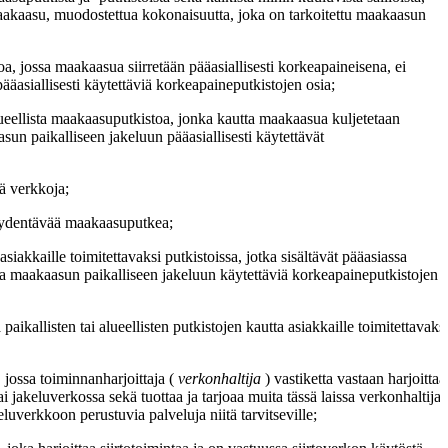
on maakaasu, muodostettua kokonaisuutta, joka on tarkoitettu maakaasun
, jossa maakaasua siirretään pääasiallisesti korkeapaineisena, ei
äasiallisesti käytettäviä korkeapaineputkistojen osia;
alueellista maakaasuputkistoa, jonka kautta maakaasua kuljetetaan
un paikalliseen jakeluun pääasiallisesti käytettävät
jä verkkoja;
täydentävää maakaasuputkea;
siakkaille toimitettavaksi putkistoissa, jotka sisältävät pääasiassa
a maakaasun paikalliseen jakeluun käytettäviä korkeapaineputkistojen o
paikallisten tai alueellisten putkistojen kautta asiakkaille toimitettavaksi
, jossa toiminnanharjoittaja (
verkonhaltija
) vastiketta vastaan harjoittaa
i jakeluverkossa sekä tuottaa ja tarjoaa muita tässä laissa verkonhaltija
eluverkkoon perustuvia palveluja niitä tarvitseville;