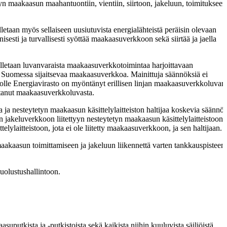
yn maakaasun maahantuontiin, vientiin, siirtoon, jakeluun, toimitukseen
letaan myös sellaiseen uusiutuvista energialähteistä peräisin olevaan
esti ja turvallisesti syöttää maakaasuverkkoon sekä siirtää ja jaella
lletaan luvanvaraista maakaasuverkkotoimintaa harjoittavaan
an Suomessa sijaitsevaa maakaasuverkkoa. Mainittuja säännöksiä ei
 jolle Energiavirasto on myöntänyt erillisen linjan maakaasuverkkoluvan 
ttanut maakaasuverkkoluvasta.
a ja nesteytetyn maakaasun käsittelylaitteiston haltijaa koskevia säännö
 jakeluverkkoon liitettyyn nesteytetyn maakaasun käsittelylaitteistoon 
elylaitteistoon, jota ei ole liitetty maakaasuverkkoon, ja sen haltijaan.
aakaasun toimittamiseen ja jakeluun liikennettä varten tankkauspisteen
puolustushallintoon.
kaasuputkista ja -putkistoista sekä kaikista niihin kuuluvista säiliöistä,