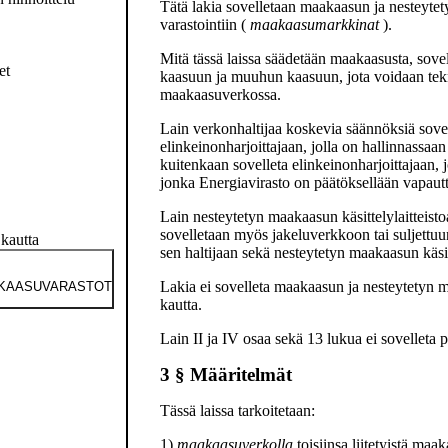
Tätä lakia sovelletaan maakaasun ja nesteytet
varastointiin (
maakaasumarkkinat
).
Mitä tässä laissa säädetään maakaasusta, sovel
et
kaasuun ja muuhun kaasuun, jota voidaan teknis
maakaasuverkossa.
Lain verkonhaltijaa koskevia säännöksiä sove
elinkeinonharjoittajaan, jolla on hallinnassa
kuitenkaan sovelleta elinkeinonharjoittajaan,
jonka Energiavirasto on päätöksellään vapau
Lain nesteytetyn maakaasun käsittelylaitteisto
sovelletaan myös jakeluverkkoon tai suljettuun
kautta
sen haltijaan sekä nesteytetyn maakaasun käsitt
Lakia ei sovelleta maakaasun ja nesteytetyn m
AKAASUVARASTOT
kautta.
Lain II ja IV osaa sekä 13 lukua ei sovelleta 
3 §
Määritelmät
Tässä laissa tarkoitetaan:
1)
maakaasuverkolla
toisiinsa liitetyistä maa