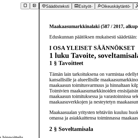
Säädösteksti
Esityöt
-
Oikeuskäytäntö
-
Maakaasumarkkinalaki
(
587
/
2017
,
alkup
Eduskunnan päätöksen mukaisesti säädetään:
I OSA
YLEISET SÄÄNNÖKSET
1 luku
Tavoite, soveltamisa
1 §
Tavoitteet
Tämän lain tarkoituksena on varmistaa edellyty
kansallisille ja alueellisille maakaasumarkki
maakaasun toimitusvarmuus ja hinnaltaan kilp
Toimivien maakaasumarkkinoiden ensisijaisina
maakaasun toimituksessa ja varastoinnissa sekä
maakaasuverkkojen ja nesteytetyn maakaasun kä
Maakaasualan yritysten tehtäviin kuuluu huole
omassa ja asiakkaittensa toiminnassa maakaasu
2 §
Soveltamisala
n hinnoittelu