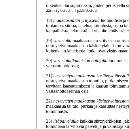
oikeuksin tai sopimuksin, joiden perusteella 
äänestyksissä tai päätöksissä;
18)
maakaasualan yrityksellä
luonnollista ja
tuotantoa, siirtoa, jakelua, toimitusta, ostoa ta
kaupallisista, teknisistä tai ylläpitotehtävistä,
19)
varastolla
maakaasualan yrityksen omistam
nesteytetyn maakaasun käsittelylaitteiston var
kuitenkaan laitteistoja, jotka ovat yksinomaan 
20)
varastointilaitteiston haltijalla
luonnollist
varaston hoidosta;
21)
nesteytetyn maakaasun käsittelylaitteistol
nesteytetyn maakaasun tuontiin, purkamiseen ja
tarvitaan kaasuttamiseen ja kaasun toimittamis
vastaanottoaseman osia;
22)
nesteytetyn maakaasun käsittelylaitteiston 
maakaasua tai tuo, purkaa ja kaasuttaa nestey
toiminnasta;
23)
lisäpalveluilla
kaikkia siirtoverkkojen, ja
toimintaan tarvittavia palveluja ja varastoja 