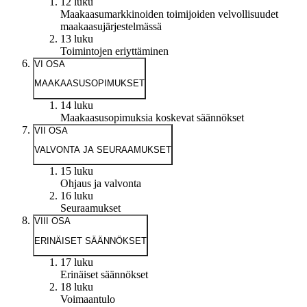
12 luku
Maakaasumarkkinoiden toimijoiden velvollisuudet
maakaasujärjestelmässä
13 luku
Toimintojen eriyttäminen
VI OSA
MAAKAASUSOPIMUKSET
14 luku
Maakaasusopimuksia koskevat säännökset
VII OSA
VALVONTA JA SEURAAMUKSET
15 luku
Ohjaus ja valvonta
16 luku
Seuraamukset
VIII OSA
ERINÄISET SÄÄNNÖKSET
17 luku
Erinäiset säännökset
18 luku
Voimaantulo