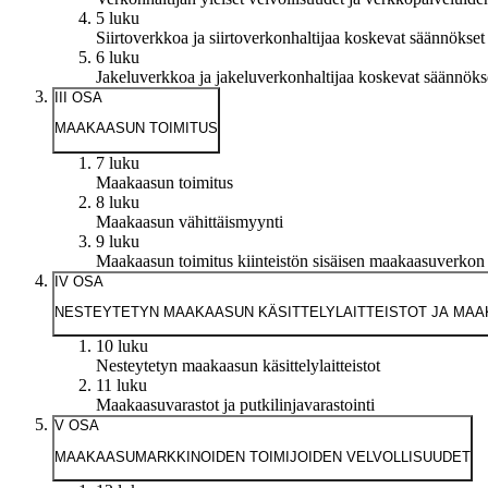
5 luku
Siirtoverkkoa ja siirtoverkonhaltijaa koskevat säännökset
6 luku
Jakeluverkkoa ja jakeluverkonhaltijaa koskevat säännöks
III OSA
MAAKAASUN TOIMITUS
7 luku
Maakaasun toimitus
8 luku
Maakaasun vähittäismyynti
9 luku
Maakaasun toimitus kiinteistön sisäisen maakaasuverkon 
IV OSA
NESTEYTETYN MAAKAASUN KÄSITTELYLAITTEISTOT JA MA
10 luku
Nesteytetyn maakaasun käsittelylaitteistot
11 luku
Maakaasuvarastot ja putkilinjavarastointi
V OSA
MAAKAASUMARKKINOIDEN TOIMIJOIDEN VELVOLLISUUDET