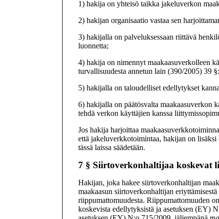
1) hakija on yhteisö taikka jakeluverkon maak
2) hakijan organisaatio vastaa sen harjoittam
3) hakijalla on palveluksessaan riittävä henk
luonnetta;
4) hakija on nimennyt maakaasuverkolleen käyt
turvallisuudesta annetun lain (390/2005) 39 §
5) hakijalla on taloudelliset edellytykset ka
6) hakijalla on päätösvalta maakaasuverkon käy
tehdä verkon käyttäjien kanssa liittymissop
Jos hakija harjoittaa maakaasuverkkotoiminnan 
että jakeluverkkotoimintaa, hakijan on lisäksi e
tässä laissa säädetään.
7 §
Siirtoverkonhaltijaa koskevat 
Hakijan, joka hakee siirtoverkonhaltijan maak
maakaasun siirtoverkonhaltijan eriyttämisestä 
riippumattomuudesta. Riippumattomuuden on o
koskevista edellytyksistä ja asetuksen (EY)
asetuksen (EY) N:o 715/2009, jäljempänä
ma