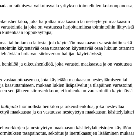
saadaan ratkaiseva vaikutusvalta yrityksen toimielinten kokoonpanossa,
 oikeushenkilöä, joka harjoittaa maakaasun tai nesteytetyn maakaasun
i varastointia ja joka on vastuussa harjoittamiinsa toimintoihin liittyvistä
 ei kuitenkaan loppukäyttäjiä;
aa tai hoitamaa laitosta, jota käytetään maakaasun varastointiin sekä
astointiin käytettävää osaa tuotantoon käytettävää osaa lukuun ottamatta
tehtäviään hoitavan siirtoverkonhaltijan käytettävissä;
a henkilöä ja oikeushenkilöä, joka varastoi maakaasua ja on vastuussa
la
vastaanottoasemaa, jota käytetään maakaasun nesteyttämiseen tai
 kaasuttamiseen, mukaan lukien lisäpalvelut ja tilapäinen varastointi, j
een sen jälkeen siirtoverkkoon, ei kuitenkaan varastointiin käytettäviä
haltijalla
luonnollista henkilöä ja oikeushenkilöä, joka nesteyttää
tettyä maakaasua ja on vastuussa nesteytetyn maakaasun käsittelylaittei
keluverkkojen ja nesteytetyn maakaasun käsittelylaitteistojen käyttöön ja
kuormituksen tasapainotus, sekoitus ja inerttikaasujen lisääminen mukaan