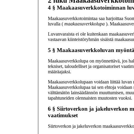
2 luku
Maakaasuverkkotoim
4 §
Maakaasuverkkotoiminnan luv
Maakaasuverkkotoimintaa saa harjoittaa Suom
luvalla (
maakaasuverkkolupa
). Maakaasuverk
Luvanvaraista ei ole kuitenkaan maakaasuverkk
vastaavan kiinteistöryhmän sisäistä maakaasun
5 §
Maakaasuverkkoluvan myönt
Maakaasuverkkolupa on myönnettävä, jos hak
tekniset, taloudelliset ja organisatoriset vaa
määräajaksi.
Maakaasuverkkolupaan voidaan liittää luvan m
Maakaasuverkkolupaa tai sen ehtoja voidaan m
välttämätön lainsäädännön muuttumisen, muut
tapahtuneiden olennaisten muutosten vuoksi.
6 §
Siirtoverkon ja jakeluverkon 
vaatimukset
Siirtoverkon ja jakeluverkon maakaasuverkkol