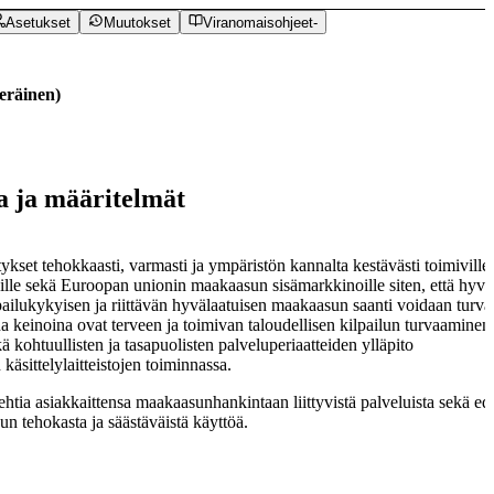
Asetukset
Muutokset
Viranomaisohjeet
-
eräinen
)
la ja määritelmät
kset tehokkaasti, varmasti ja ympäristön kannalta kestävästi toimiville
noille sekä Euroopan unionin maakaasun sisämarkkinoille siten, että hyvä
ailukykyisen ja riittävän hyvälaatuisen maakaasun saanti voidaan turva
 keinoina ovat terveen ja toimivan taloudellisen kilpailun turvaaminen
 kohtuullisten ja tasapuolisten palveluperiaatteiden ylläpito
sittelylaitteistojen toiminnassa.
htia asiakkaittensa maakaasunhankintaan liittyvistä palveluista sekä edi
n tehokasta ja säästäväistä käyttöä.