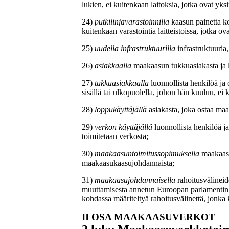
lukien, ei kuitenkaan laitoksia, jotka ovat yk
24)
putkilinjavarastoinnilla
kaasun painetta ko
kuitenkaan varastointia laitteistoissa, jotka ov
25)
uudella infrastruktuurilla
infrastruktuuria
26)
asiakkaalla
maakaasun tukkuasiakasta ja 
27)
tukkuasiakkaalla
luonnollista henkilöä j
sisällä tai ulkopuolella, johon hän kuuluu, ei k
28)
loppukäyttäjällä
asiakasta, joka ostaa m
29)
verkon käyttäjällä
luonnollista henkilöä j
toimitetaan verkosta;
30)
maakaasuntoimitussopimuksella
maakaasu
maakaasukaasujohdannaista;
31)
maakaasujohdannaisella
rahoitusvälinei
muuttamisesta annetun Euroopan parlamentin ja
kohdassa määriteltyä rahoitusvälinettä, jonk
II OSA
MAAKAASUVERKOT