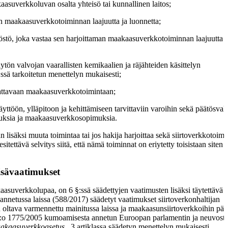
aasuverkkoluvan osalta yhteisö tai kunnallinen laitos;
an maakaasuverkkotoiminnan laajuutta ja luonnetta;
ilöstö, joka vastaa sen harjoittaman maakaasuverkkotoiminnan laajuutta j
ön valvojan vaarallisten kemikaalien ja räjähteiden käsittelyn
:ssä tarkoitetun menettelyn mukaisesti;
nnattavaan maakaasuverkkotoimintaan;
ttöön, ylläpitoon ja kehittämiseen tarvittaviin varoihin sekä päätösvalt
imuksia ja maakaasuverkkosopimuksia.
lisäksi muuta toimintaa tai jos hakija harjoittaa sekä siirtoverkkotoimi
sitettävä selvitys siitä, että nämä toiminnat on eriytetty toisistaan siten 
lisävaatimukset
aasuverkkolupaa, on 6 §:ssä säädettyjen vaatimusten lisäksi täytettävä
annetussa laissa (588/2017) säädetyt vaatimukset siirtoverkonhaltijan
ltava varmennettu mainitussa laissa ja maakaasunsiirtoverkkoihin pä
 N:o 1775/2005 kumoamisesta annetun Euroopan parlamentin ja neuvost
akaasuverkkoasetus
, 3 artiklassa säädetyn menettelyn mukaisesti.