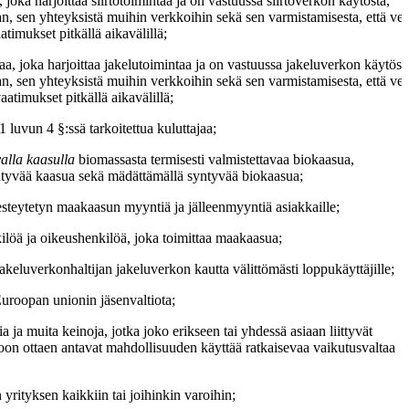
, joka harjoittaa siirtotoimintaa ja on vastuussa siirtoverkon käytöstä,
aan, sen yhteyksistä muihin verkkoihin sekä sen varmistamisesta, että ve
timukset pitkällä aikavälillä;
jaa, joka harjoittaa jakelutoimintaa ja on vastuussa jakeluverkon käytöst
aan, sen yhteyksistä muihin verkkoihin sekä sen varmistamisesta, että ve
atimukset pitkällä aikavälillä;
 luvun 4 §:ssä tarkoitettua kuluttajaa;
valla kaasulla
biomassasta termisesti valmistettavaa biokaasua,
ntyvää kaasua sekä mädättämällä syntyvää biokaasua;
steytetyn maakaasun myyntiä ja jälleenmyyntiä asiakkaille;
kilöä ja oikeushenkilöä, joka toimittaa maakaasua;
keluverkonhaltijan jakeluverkon kautta välittömästi loppukäyttäjille;
Euroopan unionin jäsenvaltiota;
 ja muita keinoja, jotka joko erikseen tai yhdessä asiaan liittyvät
mioon ottaen antavat mahdollisuuden käyttää ratkaisevaa vaikutusvaltaa
yrityksen kaikkiin tai joihinkin varoihin;