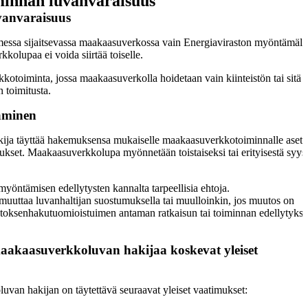
innan luvanvaraisuus
anvaraisuus
essa sijaitsevassa maakaasuverkossa vain Energiaviraston myöntämäll
kolupaa ei voida siirtää toiselle.
otoiminta, jossa maakaasuverkolla hoidetaan vain kiinteistön tai sitä
 toimitusta.
äminen
ija täyttää hakemuksensa mukaiselle maakaasuverkkotoiminnalle asete
timukset. Maakaasuverkkolupa myönnetään toistaiseksi tai erityisestä syys
yöntämisen edellytysten kannalta tarpeellisia ehtoja.
uuttaa luvanhaltijan suostumuksella tai muulloinkin, jos muutos on
oksenhakutuomioistuimen antaman ratkaisun tai toiminnan edellytyksi
maakaasuverkkoluvan hakijaa koskevat yleiset
uvan hakijan on täytettävä seuraavat yleiset vaatimukset: