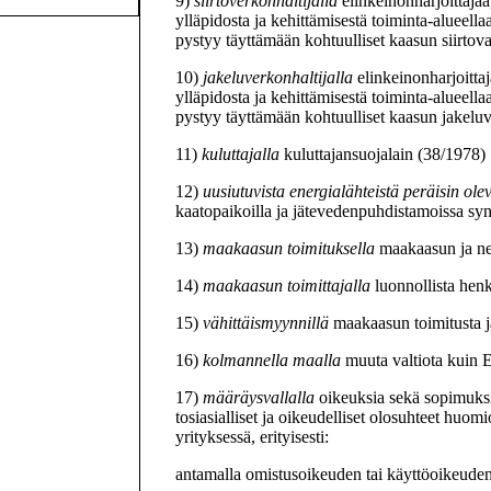
9)
siirtoverkonhaltijalla
elinkeinonharjoittajaa
ylläpidosta ja kehittämisestä toiminta-alueell
pystyy täyttämään kohtuulliset kaasun siirtovaa
10)
jakeluverkonhaltijalla
elinkeinonharjoitta
ylläpidosta ja kehittämisestä toiminta-alueell
pystyy täyttämään kohtuulliset kaasun jakeluva
11)
kuluttajalla
kuluttajansuojalain (38/1978) 1
12)
uusiutuvista energialähteistä peräisin ole
kaatopaikoilla ja jätevedenpuhdistamoissa sy
13)
maakaasun toimituksella
maakaasun ja ne
14)
maakaasun toimittajalla
luonnollista hen
15)
vähittäismyynnillä
maakaasun toimitusta ja
16)
kolmannella maalla
muuta valtiota kuin 
17)
määräysvallalla
oikeuksia sekä sopimuksia
tosiasialliset ja oikeudelliset olosuhteet huo
yrityksessä, erityisesti:
antamalla omistusoikeuden tai käyttöoikeuden 