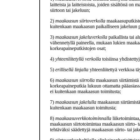
laitteista ja laitteistoista, joiden sisältönä 
siirtoon tai jakeluun;
2)
maakaasun siirtoverkolla
maakaasuputkistoa
kuitenkaan maakaasun paikalliseen jakeluun pä
3)
maakaasun jakeluverkolla
paikallista tai 
vähennetyllä paineella, mukaan lukien maakaas
korkeapaineputkistojen osat;
4)
yhteenliitetyllä verkolla
toisiinsa yhdistetty
5)
erillisellä linjalla
yhteenliitettyä verkkoa 
6)
maakaasun siirrolla
maakaasun siirtämistä a
korkeapaineputkia lukuun ottamatta pääasiass
ei kuitenkaan maakaasun toimitusta;
7)
maakaasun jakelulla
maakaasun siirtämistä 
kuitenkaan maakaasun toimitusta;
8)
maakaasuverkkotoiminnalla
liiketoimintaa
maakaasun siirtotoimintaa maakaasun siirto- ta
tehtäväksi säädettyjä maakaasun siirto- tai jak