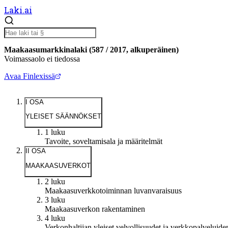
Laki.ai
Maakaasumarkkinalaki
(
587
/
2017
,
alkuperäinen
)
Voimassaolo ei tiedossa
Avaa Finlexissä
I OSA
YLEISET SÄÄNNÖKSET
1 luku
Tavoite, soveltamisala ja määritelmät
II OSA
MAAKAASUVERKOT
2 luku
Maakaasuverkkotoiminnan luvanvaraisuus
3 luku
Maakaasuverkon rakentaminen
4 luku
Verkonhaltijan yleiset velvollisuudet ja verkkopalveluide