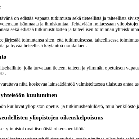
t
tävänä on edistää vapaata tutkimusta sekä tieteellistä ja taiteellista siv
alvelemaan isänmaata ja ihmiskuntaa. Tehtäviään hoitaessaan yliopistoje
ssa sekä edistää tutkimustulosten ja taiteellisen toiminnan yhteiskunnal
ee järjestää toimintansa siten, että tutkimuksessa, taiteellisessa toimin
eita ja hyvää tieteellistä käytäntöä noudattaen.
nto
 itsehallinto, jolla turvataan tieteen, taiteen ja ylimmän opetuksen vapa
sta.
 varattava niitä koskevaa lainsäädäntöä valmisteltaessa tilaisuus antaa as
oyhteisöön kuuluminen
ön kuuluvat yliopiston opetus- ja tutkimushenkilöstö, muu henkilöstö ja
keudellisten yliopistojen oikeuskelpoisuus
set yliopistot ovat itsenäisiä oikeushenkilöitä.