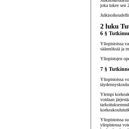
Julkisoikeudelli
joka tukee sen 2
Julkisoikeudelli
2 luku
Tu
6 §
Tutkimuk
Yliopistoissa v
säännöksiä ja m
Yliopistojen ope
7 §
Tutkinno
Yliopistoissa vo
täydennyskoulut
Ylempi korkeako
voidaan järjestä
tarkoituksenmuka
korkeakoulututk
Yliopistoissa su
yliopistossa voi