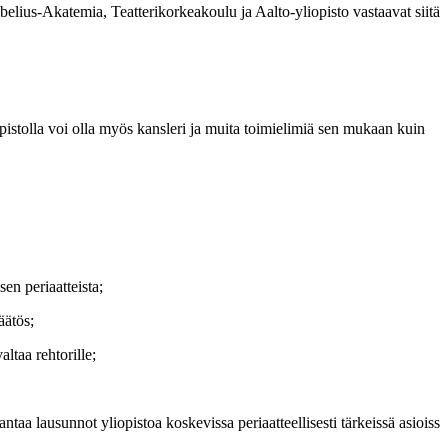
us-Akatemia, Teatterikorkeakoulu ja Aalto-yliopisto vastaavat siitä, 
iopistolla voi olla myös kansleri ja muita toimielimiä sen mukaan kuin
sen periaatteista;
äätös;
altaa rehtorille;
ntaa lausunnot yliopistoa koskevissa periaatteellisesti tärkeissä asioissa