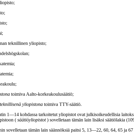
iopisto;
to;
sto;
i;
an teknillinen yliopisto;
ndelshögskolan;
katemia;
atemia;
keakoulu;
istona
toimiva Aalto-korkeakoulusäätiö;
eknillisenä yliopistona
toimiva TTY-säätiö.
n 1―14 kohdassa tarkoitetut yliopistot ovat julkisoikeudellisia laitoks
opistoon (
säätiöyliopistot
) sovelletaan tämän lain lisäksi säätiölakia (10
hin sovelletaan tämän lain säännöksiä paitsi 5, 13―22, 60, 64, 65 ja 67 