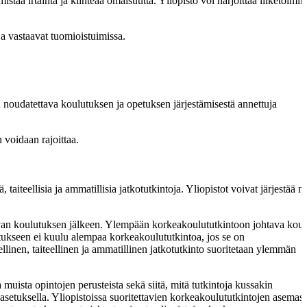
staa irtainta ja kiinteää omaisuutta. Yliopisto voi harjoittaa liiketoimin
ja vastaavat tuomioistuimissa.
n noudatettava koulutuksen ja opetuksen järjestämisestä annettuja
 voidaan rajoittaa.
 taiteellisia ja ammatillisia jatkotutkintoja. Yliopistot voivat järjestää 
van koulutuksen jälkeen. Ylempään korkeakoulututkintoon johtava koul
lutukseen ei kuulu alempaa korkeakoulututkintoa, jos se on
llinen, taiteellinen ja ammatillinen jatkotutkinto suoritetaan ylemmän
ja muista opintojen perusteista sekä siitä, mitä tutkintoja kussakin
setuksella. Yliopistoissa suoritettavien korkeakoulututkintojen asemast