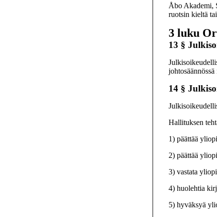
Åbo Akademi, Sv
ruotsin kieltä t
3 luku
Or
13 §
Julkiso
Julkisoikeudelli
johtosäännössä
14 §
Julkiso
Julkisoikeudelli
Hallituksen teh
1) päättää yliop
2) päättää yliop
3) vastata yliopi
4) huolehtia ki
5) hyväksyä ylio