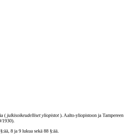
ia (
julkisoikeudelliset yliopistot
). Aalto-yliopistoon ja Tampereen
9/1930).
§:ää, 8 ja 9 lukua sekä 88 §:ää.