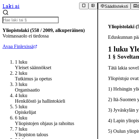
Laki.ai
Säädösteksti
Yliopistolaki
(
Yliopistolaki
(
558
/
2009
,
alkuperäinen
)
Voimassaolo ei tiedossa
Eduskunnan pää
Avaa Finlexissä
1 luku
Yl
1 §
Soveltam
1 luku
Yleiset säännökset
Tätä lakia sovel
2 luku
Yliopistoja
ovat
Tutkimus ja opetus
3 luku
1) Helsingin yli
Organisaatio
4 luku
2) Itä-Suomen y
Henkilöstö ja hallintokieli
5 luku
3) Jyväskylän yl
Opiskelijat
6 luku
4) Lapin yliopis
Yliopistojen ohjaus ja rahoitus
7 luku
5) Oulun yliopi
Yliopiston talous