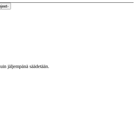
jeet
-
 kuin jäljempänä säädetään.