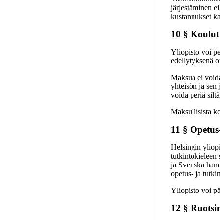
järjestäminen ei
kustannukset ka
10 §
Koulut
Yliopisto voi p
edellytyksenä on
Maksua ei voida
yhteisön ja se
voida periä sil
Maksullisista k
11 §
Opetus-
Helsingin yliop
tutkintokieleen
ja Svenska hand
opetus- ja tutki
Yliopisto voi pä
12 §
Ruotsin