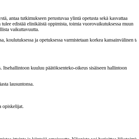
istystä, antaa tutkimukseen perustuvaa ylintä opetusta sekä kasvattaa
n tulee edistää elinikäistä oppimista, toimia vuorovaikutuksessa muun
lista vaikuttavuutta.
nassa, koulutuksessa ja opetuksessa varmistetaan korkea kansainvälinen ta
us. Itsehallintoon kuuluu päätöksenteko-oikeus sisäiseen hallintoon
iasta lausuntonsa.
 opiskelijat.