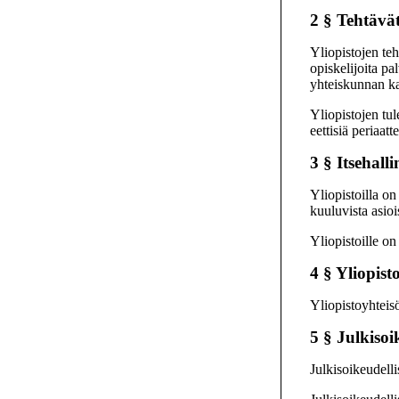
2 §
Tehtävä
Yliopistojen teh
opiskelijoita p
yhteiskunnan kan
Yliopistojen tul
eettisiä periaatt
3 §
Itsehalli
Yliopistoilla on
kuuluvista asioi
Yliopistoille on
4 §
Yliopist
Yliopistoyhteisö
5 §
Julkisoi
Julkisoikeudelli