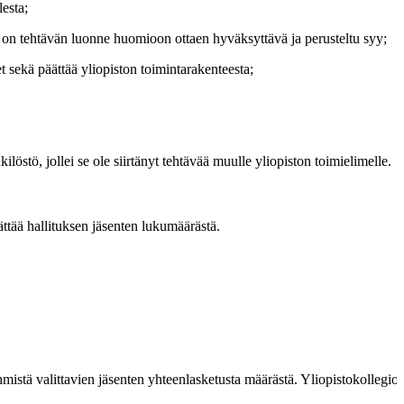
esta;
ihen on tehtävän luonne huomioon ottaen hyväksyttävä ja perusteltu syy;
 sekä päättää yliopiston toimintarakenteesta;
löstö, jollei se ole siirtänyt tehtävää muulle yliopiston toimielimelle.
ättää hallituksen jäsenten lukumäärästä.
mistä valittavien jäsenten yhteenlasketusta määrästä. Yliopistokollegio