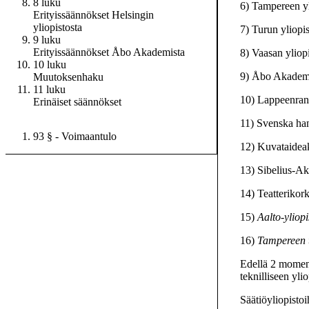
8 luku
6) Tampereen yl
Erityissäännökset Helsingin
yliopistosta
7) Turun yliopis
9 luku
Erityissäännökset Åbo Akademista
8) Vaasan yliopi
10 luku
9) Åbo Akadem
Muutoksenhaku
11 luku
10) Lappeenrann
Erinäiset säännökset
11) Svenska ha
93 §
- Voimaantulo
12) Kuvataidea
13) Sibelius-Ak
14) Teatterikor
15)
Aalto-yliop
16)
Tampereen t
Edellä 2 momenti
teknilliseen yli
Säätiöyliopistoi