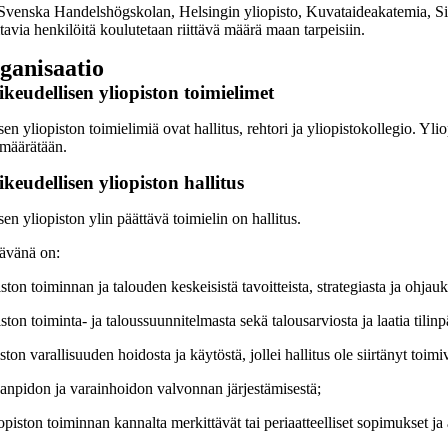
enska Handelshögskolan, Helsingin yliopisto, Kuvataideakatemia, Sibeli
aitavia henkilöitä koulutetaan riittävä määrä maan tarpeisiin.
ganisaatio
ikeudellisen yliopiston toimielimet
sen yliopiston toimielimiä ovat hallitus, rehtori ja yliopistokollegio. Yl
 määrätään.
ikeudellisen yliopiston hallitus
sen yliopiston ylin päättävä toimielin on hallitus.
tävänä on:
iston toiminnan ja talouden keskeisistä tavoitteista, strategiasta ja ohjauk
iston toiminta- ja taloussuunnitelmasta sekä talousarviosta ja laatia tilinp
ston varallisuuden hoidosta ja käytöstä, jollei hallitus ole siirtänyt toimiv
rjanpidon ja varainhoidon valvonnan järjestämisestä;
piston toiminnan kannalta merkittävät tai periaatteelliset sopimukset ja a