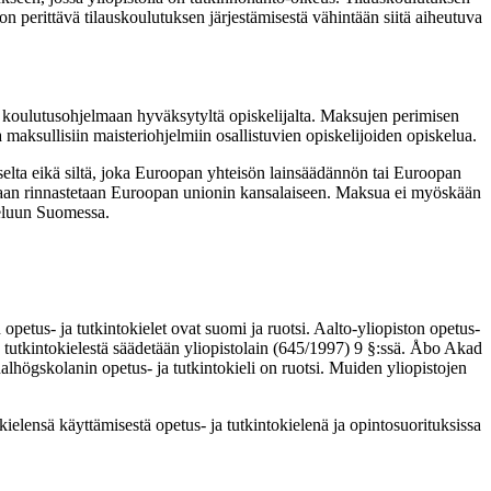
on perittävä tilauskoulutuksen järjestämisestä vähintään siitä aiheutuvat
 koulutusohjelmaan hyväksytyltä opiskelijalta. Maksujen perimisen
a maksullisiin maisteriohjelmiin osallistuvien opiskelijoiden opiskelua.
elta eikä siltä, joka Euroopan yhteisön lainsäädännön tai Euroopan
an rinnastetaan Euroopan unionin kansalaiseen. Maksua ei myöskään
keluun Suomessa.
etus- ja tutkintokielet ovat suomi ja ruotsi. Aalto-yliopiston opetus- j
a tutkintokielestä säädetään yliopistolain (645/1997) 9 §:ssä. Åbo Akad
högskolanin opetus- ja tutkintokieli on ruotsi. Muiden yliopistojen
ielensä käyttämisestä opetus- ja tutkintokielenä ja opintosuorituksissa.