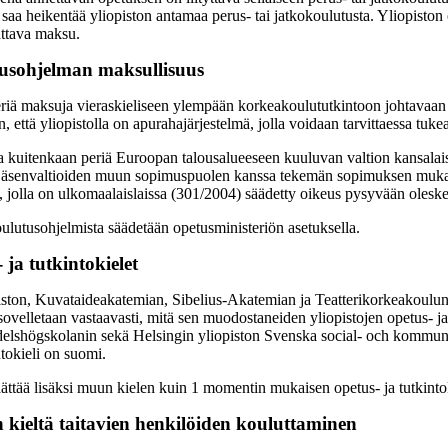
 saa heikentää yliopiston antamaa perus- tai jatkokoulutusta. Yliopiston 
ttava maksu.
usohjelman maksullisuus
eriä maksuja vieraskieliseen ylempään korkeakoulututkintoon johtavaan
, että yliopistolla on apurahajärjestelmä, jolla voidaan tarvittaessa tuke
 kuitenkaan periä Euroopan talousalueeseen kuuluvan valtion kansalais
n jäsenvaltioiden muun sopimuspuolen kanssa tekemän sopimuksen muka
tä, jolla on ulkomaalaislaissa (301/2004) säädetty oikeus pysyvään oles
oulutusohjelmista säädetään opetusministeriön asetuksella.
 ja tutkintokielet
iston, Kuvataideakatemian, Sibelius-Akatemian ja Teatterikorkeakoulun op
 sovelletaan vastaavasti, mitä sen muodostaneiden yliopistojen opetus- j
elshögskolanin sekä Helsingin yliopiston Svenska social- och kommunal
ntokieli on suomi.
ättää lisäksi muun kielen kuin 1 momentin mukaisen opetus- ja tutkintok
 kieltä taitavien henkilöiden kouluttaminen