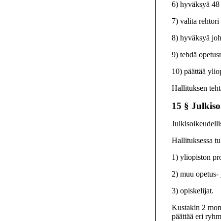
6) hyväksyä 48 
7) valita rehtor
8) hyväksyä joh
9) tehdä opetus
10) päättää ylio
Hallituksen teht
15 §
Julkiso
Julkisoikeudelli
Hallituksessa tu
1) yliopiston pr
2) muu opetus- 
3) opiskelijat.
Kustakin 2 momen
päättää eri ryh