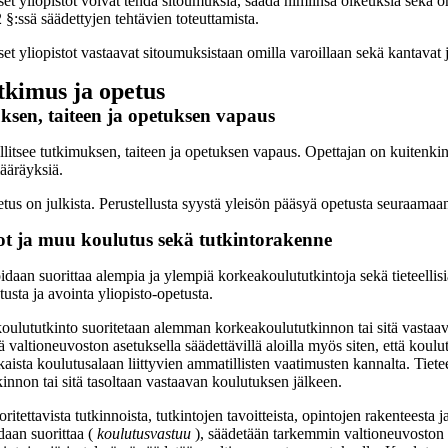
set yliopistot voivat tehdä sitoumuksia, saada nimiinsä oikeuksia sekä omi
 §:ssä säädettyjen tehtävien toteuttamista.
set yliopistot vastaavat sitoumuksistaan omilla varoillaan sekä kantavat 
tkimus ja opetus
sen, taiteen ja opetuksen vapaus
allitsee tutkimuksen, taiteen ja opetuksen vapaus. Opettajan on kuitenki
ääräyksiä.
tus on julkista. Perustellusta syystä yleisön pääsyä opetusta seuraamaan
t ja muu koulutus sekä tutkintorakenne
idaan suorittaa alempia ja ylempiä korkeakoulututkintoja sekä tieteellisiä,
usta ja avointa yliopisto-opetusta.
ulututkinto suoritetaan alemman korkeakoulututkinnon tai sitä vastaa
ä valtioneuvoston asetuksella säädettävillä aloilla myös siten, että kou
ista koulutusalaan liittyvien ammatillisten vaatimusten kannalta. Tietee
innon tai sitä tasoltaan vastaavan koulutuksen jälkeen.
oritettavista tutkinnoista, tutkintojen tavoitteista, opintojen rakenteesta 
daan suorittaa (
koulutusvastuu
), säädetään tarkemmin valtioneuvoston a