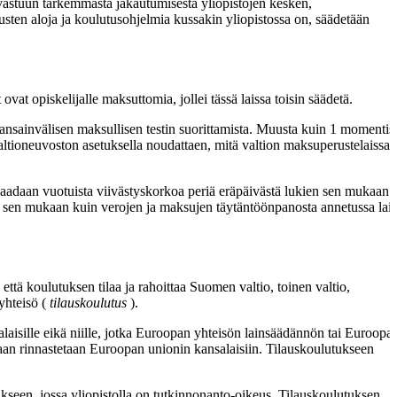
vastuun tarkemmasta jakautumisesta yliopistojen kesken,
tusten aloja ja koulutusohjelmia kussakin yliopistossa on, säädetään
vat opiskelijalle maksuttomia, jollei tässä laissa toisin säädetä.
ansainvälisen maksullisen testin suorittamista. Muusta kuin 1 momentis
altioneuvoston asetuksella noudattaen, mitä valtion maksuperustelaissa
ä, saadaan vuotuista viivästyskorkoa periä eräpäivästä lukien sen mukaan 
ä sen mukaan kuin verojen ja maksujen täytäntöönpanosta annetussa lai
että koulutuksen tilaa ja rahoittaa Suomen valtio, toinen valtio,
yhteisö (
tilauskoulutus
).
laisille eikä niille, jotka Euroopan yhteisön lainsäädännön tai Euroopa
n rinnastetaan Euroopan unionin kansalaisiin. Tilauskoulutukseen
ukseen, jossa yliopistolla on tutkinnonanto-oikeus. Tilauskoulutuksen