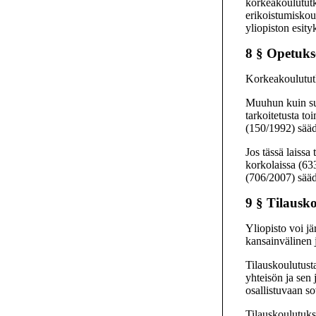
korkeakoulututk
erikoistumiskoul
yliopiston esity
8 §
Opetuks
Korkeakoulututki
Muuhun kuin suo
tarkoitetusta t
(150/1992) sääd
Jos tässä laissa
korkolaissa (63
(706/2007) sääd
9 §
Tilausk
Yliopisto voi jä
kansainvälinen j
Tilauskoulutust
yhteisön ja sen
osallistuvaan s
Tilauskoulutuks