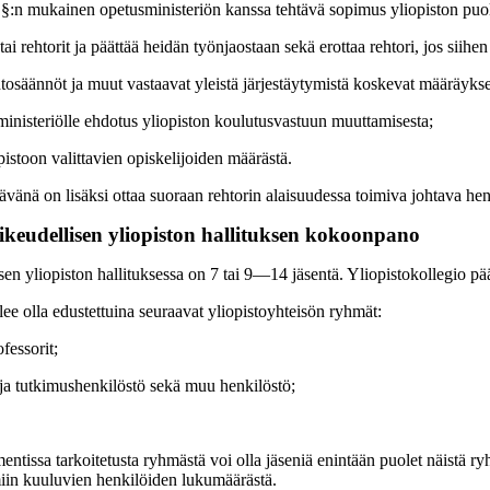
§:n mukainen opetusministeriön kanssa tehtävä sopimus yliopiston puol
i tai rehtorit ja päättää heidän työnjaostaan sekä erottaa rehtori, jos si
tosäännöt ja muut vastaavat yleistä järjestäytymistä koskevat määräykset
ministeriölle ehdotus yliopiston koulutusvastuun muuttamisesta;
pistoon valittavien opiskelijoiden määrästä.
ävänä on lisäksi ottaa suoraan rehtorin alaisuudessa toimiva johtava henki
ikeudellisen yliopiston hallituksen kokoonpano
sen yliopiston hallituksessa on 7 tai 9―14 jäsentä. Yliopistokollegio pä
lee olla edustettuina seuraavat yliopistoyhteisön ryhmät:
ofessorit;
ja tutkimushenkilöstö sekä muu henkilöstö;
tissa tarkoitetusta ryhmästä voi olla jäseniä enintään puolet näistä ryh
miin kuuluvien henkilöiden lukumäärästä.