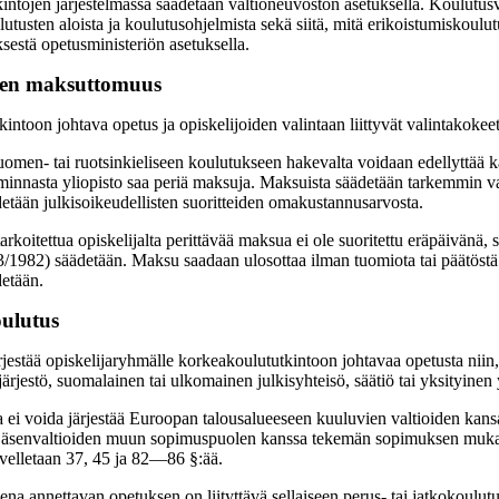
intojen järjestelmässä säädetään valtioneuvoston asetuksella. Koulutus
utusten aloista ja koulutusohjelmista sekä siitä, mitä erikoistumiskoulu
ksestä opetusministeriön asetuksella.
en maksuttomuus
ntoon johtava opetus ja opiskelijoiden valintaan liittyvät valintakokeet o
men- tai ruotsinkieliseen koulutukseen hakevalta voidaan edellyttää k
oiminnasta yliopisto saa periä maksuja. Maksuista säädetään tarkemmin v
etään julkisoikeudellisten suoritteiden omakustannusarvosta.
 tarkoitettua opiskelijalta perittävää maksua ei ole suoritettu eräpäivän
3/1982) säädetään. Maksu saadaan ulosottaa ilman tuomiota tai päätöst
etään.
oulutus
rjestää opiskelijaryhmälle korkeakoulututkintoon johtavaa opetusta niin, 
ärjestö, suomalainen tai ulkomainen julkisyhteisö, säätiö tai yksityinen 
a ei voida järjestää Euroopan talousalueeseen kuuluvien valtioiden kansa
 jäsenvaltioiden muun sopimuspuolen kanssa tekemän sopimuksen mukaa
ovelletaan 37, 45 ja 82―86 §:ää.
ena annettavan opetuksen on liityttävä sellaiseen perus- tai jatkokoulut