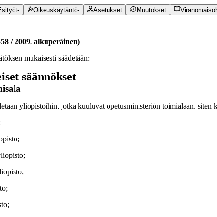
Esityöt
-
Oikeuskäytäntö
-
Asetukset
Muutokset
Viranomaisoh
558
/
2009
,
alkuperäinen
)
töksen mukaisesti säädetään:
eiset säännökset
isala
letaan yliopistoihin, jotka kuuluvat opetusministeriön toimialaan, siten
:
opisto;
liopisto;
iopisto;
to;
sto;