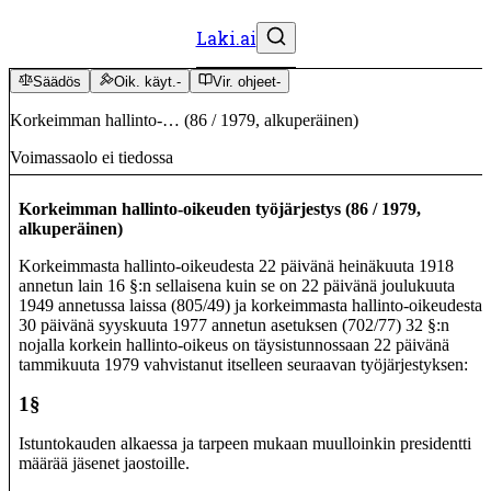
Laki.ai
Säädös
Oik. käyt.
-
Vir. ohjeet
-
Korkeimman hallinto-…
(
86
/
1979
,
alkuperäinen
)
Voimassaolo ei tiedossa
Korkeimman hallinto-oikeuden työjärjestys
(
86
/
1979
,
alkuperäinen
)
Korkeimmasta hallinto-oikeudesta 22 päivänä heinäkuuta 1918
annetun lain 16 §:n sellaisena kuin se on 22 päivänä joulukuuta
1949 annetussa laissa (805/49) ja korkeimmasta hallinto-oikeudesta
30 päivänä syyskuuta 1977 annetun asetuksen (702/77) 32 §:n
nojalla korkein hallinto-oikeus on täysistunnossaan 22 päivänä
tammikuuta 1979 vahvistanut itselleen seuraavan työjärjestyksen:
1§
Istuntokauden alkaessa ja tarpeen mukaan muulloinkin presidentti
määrää jäsenet jaostoille.