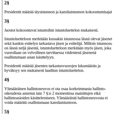
2§
Presidentti määrää täysistunnon ja kansliaistunnon kokoontumisajat.
3§
Jaostot kokoontuvat istuntoihin istuntoluettelon mukaisesti.
Istuntoluetteloon merkitään kussakin istunnossa läsnä olevat jäsenet
sekä kunkin esittelyn tarkastava jäsen ja esittelijä. Milloin istunnossa
on läsnä neljä jäsentä, istuntoluetteloon merkitään myös jäsen, joka
vuorollaan on velvollinen tarvittaessa viidentenä jäsenenä
osallistumaan asian käsittelyyn.
Presidentti määrää jäsenten tarkastusvuorojen lukumäärän ja
hyväksyy sen mukaisesti laaditun istuntoluettelon.
4§
Ylimääräinen hallintoneuvos ei ota osaa korkeimmasta hallinto-
oikeudesta annetun lain 7 §:n 2 momentissa mainittujen eikä
hallintoasioiden käsittelemiseen. Ylimääräistä hallintoneuvosta ei
voida määrätä osallistumaan kansliaistuntoon.
5§