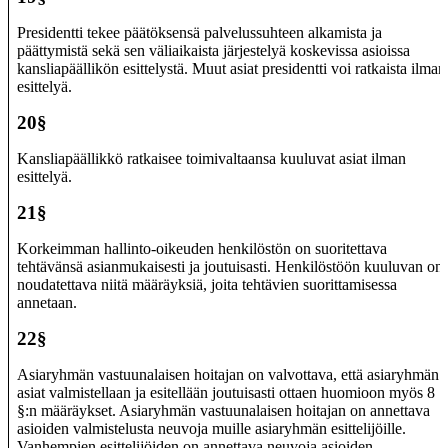
Presidentti tekee päätöksensä palvelussuhteen alkamista ja
päättymistä sekä sen väliaikaista järjestelyä koskevissa asioissa
kansliapäällikön esittelystä. Muut asiat presidentti voi ratkaista ilman
esittelyä.
20§
Kansliapäällikkö ratkaisee toimivaltaansa kuuluvat asiat ilman
esittelyä.
21§
Korkeimman hallinto-oikeuden henkilöstön on suoritettava
tehtävänsä asianmukaisesti ja joutuisasti. Henkilöstöön kuuluvan on
noudatettava niitä määräyksiä, joita tehtävien suorittamisessa
annetaan.
22§
Asiaryhmän vastuunalaisen hoitajan on valvottava, että asiaryhmän
asiat valmistellaan ja esitellään joutuisasti ottaen huomioon myös 8
§:n määräykset. Asiaryhmän vastuunalaisen hoitajan on annettava
asioiden valmistelusta neuvoja muille asiaryhmän esittelijöille.
Vanhempien esittelijöiden on annettava neuvoja asioiden