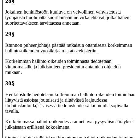
28§
Jokainen henkilöstöön kuuluva on velvollinen vahvistetusta
työnjaosta huolimatta suorittamaan ne virkatehtävät, jotka hänen
suoritettavakseen tarvittaessa annetaan.
29§
Istunnon puheenjohtaja päättää ratkaisun ottamisesta korkeimman
hallinto-oikeuden vuosikirjaan ja atk-rekisteriin.
Korkeimman hallinto-oikeuden toiminnasta tiedotetaan
viranomaisille ja julkisuuteen presidentin antamien ohjeiden
mukaan.
30§
Henkilöstölle tiedotetaan korkeimman hallinto-oikeuden toimintaan
liittyvistä asioista joutuisasti ja riittävässä laajuudessa
ilmoitustauluilla, sisäisessä tiedotuslehdessä tai muulla sopivalla
tavalla.
Korkeimmassa hallinto-oikeudessa annettavat pysyväismääräykset
julkaistaan erillisenä kokoelmana.
Omina sarjoina julkaistaan korkeimman hallinto-oikeuden toiminnan