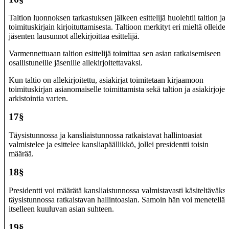
Taltion luonnoksen tarkastuksen jälkeen esittelijä huolehtii taltion ja
toimituskirjain kirjoituttamisesta. Taltioon merkityt eri mieltä olleide
jäsenten lausunnot allekirjoittaa esittelijä.
Varmennettuaan taltion esittelijä toimittaa sen asian ratkaisemiseen
osallistuneille jäsenille allekirjoitettavaksi.
Kun taltio on allekirjoitettu, asiakirjat toimitetaan kirjaamoon
toimituskirjan asianomaiselle toimittamista sekä taltion ja asiakirjojen
arkistointia varten.
17§
Täysistunnossa ja kansliaistunnossa ratkaistavat hallintoasiat
valmistelee ja esittelee kansliapäällikkö, jollei presidentti toisin
määrää.
18§
Presidentti voi määrätä kansliaistunnossa valmistavasti käsiteltäväksi
täysistunnossa ratkaistavan hallintoasian. Samoin hän voi menetellä
itselleen kuuluvan asian suhteen.
19§