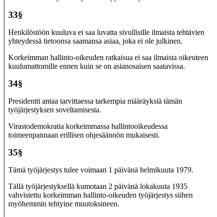
33§
Henkilöstöön kuuluva ei saa luvatta sivullisille ilmaista tehtävien
yhteydessä tietoonsa saamansa asiaa, joka ei ole julkinen.
Korkeimman hallinto-oikeuden ratkaisua ei saa ilmaista oikeuteen
kuulumattomille ennen kuin se on asianosaisen saatavissa.
34§
Presidentti antaa tarvittaessa tarkempia määräyksiä tämän
työjärjestyksen soveltamisesta.
Virastodemokratia korkeimmassa hallintooikeudessa
toimeenpannaan erillisen ohjesäännön mukaisesti.
35§
Tämä työjärjestys tulee voimaan 1 päivänä helmikuuta 1979.
Tällä työjärjestyksellä kumotaan 2 päivänä lokakuuta 1935
vahvistettu korkeimman hallinto-oikeuden työjärjestys siihen
myöhemmin tehtyine muutoksineen.