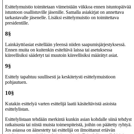
Esittelymuistio toimitetaan viimeistään viikkoa ennen istuntopäivää
istuntoon osallistuville jäsenille. Samalla asiakirjat on annettava
tarkastavalle jäsenelle. Lisäksi esittelymuistio on toimitettava
presidentille.
8§
Lainkäyttöasiat esitellään yleensä niiden saapumisjärjestyksessä.
Ennen muita on kuitenkin esiteltävä laissa tai asetuksessa
kiireellisiksi säädetyt tai muutoin kiireellisiksi määrätyt asiat.
9§
Esittely tapahtuu suullisesti ja keskitetysti esittelymuistioon
pohjautuen.
10§
Kutakin esittelyä varten esittelijä laatii käsiteltävistä asioista
esittelylistan.
Esittelylistaan tehdään merkintä kunkin asian kohdalle siinä tehdystä
ratkaisusta tai niistä muista toimenpiteistä, joihin on päätetty ryhtyä.
Jos asiassa on äänestetty tai esittelijä on ilmoittanut eriävän