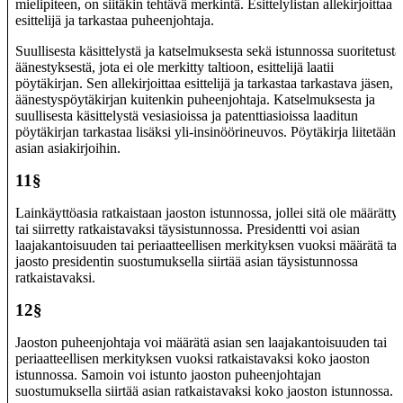
mielipiteen, on siitäkin tehtävä merkintä. Esittelylistan allekirjoittaa
esittelijä ja tarkastaa puheenjohtaja.
Suullisesta käsittelystä ja katselmuksesta sekä istunnossa suoritetusta
äänestyksestä, jota ei ole merkitty taltioon, esittelijä laatii
pöytäkirjan. Sen allekirjoittaa esittelijä ja tarkastaa tarkastava jäsen,
äänestyspöytäkirjan kuitenkin puheenjohtaja. Katselmuksesta ja
suullisesta käsittelystä vesiasioissa ja patenttiasioissa laaditun
pöytäkirjan tarkastaa lisäksi yli-insinöörineuvos. Pöytäkirja liitetään
asian asiakirjoihin.
11§
Lainkäyttöasia ratkaistaan jaoston istunnossa, jollei sitä ole määrätty
tai siirretty ratkaistavaksi täysistunnossa. Presidentti voi asian
laajakantoisuuden tai periaatteellisen merkityksen vuoksi määrätä tai
jaosto presidentin suostumuksella siirtää asian täysistunnossa
ratkaistavaksi.
12§
Jaoston puheenjohtaja voi määrätä asian sen laajakantoisuuden tai
periaatteellisen merkityksen vuoksi ratkaistavaksi koko jaoston
istunnossa. Samoin voi istunto jaoston puheenjohtajan
suostumuksella siirtää asian ratkaistavaksi koko jaoston istunnossa.