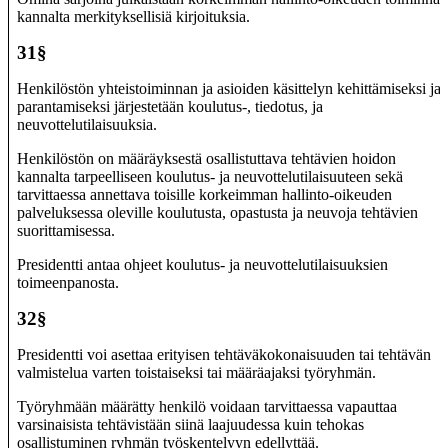
kannalta merkityksellisiä kirjoituksia.
31§
Henkilöstön yhteistoiminnan ja asioiden käsittelyn kehittämiseksi ja
parantamiseksi järjestetään koulutus-, tiedotus, ja
neuvottelutilaisuuksia.
Henkilöstön on määräyksestä osallistuttava tehtävien hoidon
kannalta tarpeelliseen koulutus- ja neuvottelutilaisuuteen sekä
tarvittaessa annettava toisille korkeimman hallinto-oikeuden
palveluksessa oleville koulutusta, opastusta ja neuvoja tehtävien
suorittamisessa.
Presidentti antaa ohjeet koulutus- ja neuvottelutilaisuuksien
toimeenpanosta.
32§
Presidentti voi asettaa erityisen tehtäväkokonaisuuden tai tehtävän
valmistelua varten toistaiseksi tai määräajaksi työryhmän.
Työryhmään määrätty henkilö voidaan tarvittaessa vapauttaa
varsinaisista tehtävistään siinä laajuudessa kuin tehokas
osallistuminen ryhmän työskentelyyn edellyttää.