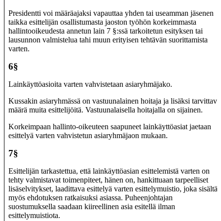
Presidentti voi määräajaksi vapauttaa yhden tai useamman jäsenen
taikka esittelijän osallistumasta jaoston työhön korkeimmasta
hallintooikeudesta annetun lain 7 §:ssä tarkoitetun esityksen tai
lausunnon valmistelua tahi muun erityisen tehtävän suorittamista
varten.
6§
Lainkäyttöasioita varten vahvistetaan asiaryhmäjako.
Kussakin asiaryhmässä on vastuunalainen hoitaja ja lisäksi tarvittava
määrä muita esittelijöitä. Vastuunalaisella hoitajalla on sijainen.
Korkeimpaan hallinto-oikeuteen saapuneet lainkäyttöasiat jaetaan
esittelyä varten vahvistetun asiaryhmäjaon mukaan.
7§
Esittelijän tarkastettua, että lainkäyttöasian esittelemistä varten on
tehty valmistavat toimenpiteet, hänen on, hankittuaan tarpeelliset
lisäselvitykset, laadittava esittelyä varten esittelymuistio, joka sisältää
myös ehdotuksen ratkaisuksi asiassa. Puheenjohtajan
suostumuksella saadaan kiireellinen asia esitellä ilman
esittelymuistiota.