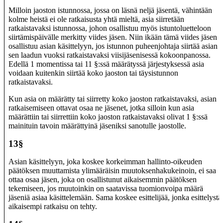
Milloin jaoston istunnossa, jossa on läsnä neljä jäsentä, vähintään
kolme heistä ei ole ratkaisusta yhtä mieltä, asia siirretään
ratkaistavaksi istunnossa, johon osallistuu myös istuntoluetteloon
siirtämispäivälle merkitty viides jäsen. Niin ikään tämä viides jäsen
osallistuu asian käsittelyyn, jos istunnon puheenjohtaja siirtää asian
sen laadun vuoksi ratkaistavaksi viisijäsenisessä kokoonpanossa.
Edellä 1 momentissa tai 11 §:ssä määrätyssä järjestyksessä asia
voidaan kuitenkin siirtää koko jaoston tai täysistunnon
ratkaistavaksi.
Kun asia on määrätty tai siirretty koko jaoston ratkaistavaksi, asian
ratkaisemiseen ottavat osaa ne jäsenet, jotka silloin kun asia
määrättiin tai siirrettiin koko jaoston ratkaistavaksi olivat 1 §:ssä
mainituin tavoin määrättyinä jäseniksi sanotulle jaostolle.
13§
Asian käsittelyyn, joka koskee korkeimman hallinto-oikeuden
päätöksen muuttamista ylimääräisin muutoksenhakukeinoin, ei saa
ottaa osaa jäsen, joka on osallistunut aikaisemmin päätöksen
tekemiseen, jos muutoinkin on saatavissa tuomionvoipa määrä
jäseniä asiaa käsittelemään. Sama koskee esittelijää, jonka esittelystä
aikaisempi ratkaisu on tehty.