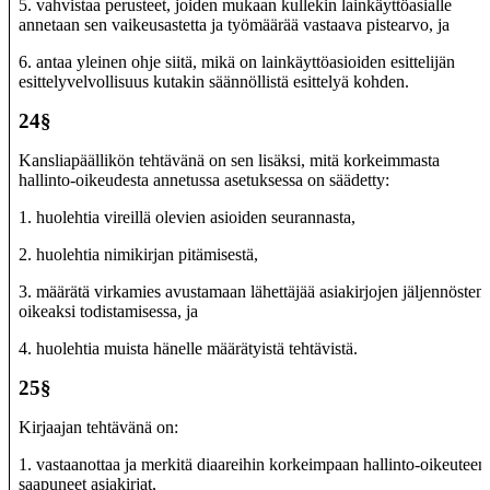
5. vahvistaa perusteet, joiden mukaan kullekin lainkäyttöasialle
annetaan sen vaikeusastetta ja työmäärää vastaava pistearvo, ja
6. antaa yleinen ohje siitä, mikä on lainkäyttöasioiden esittelijän
esittelyvelvollisuus kutakin säännöllistä esittelyä kohden.
24§
Kansliapäällikön tehtävänä on sen lisäksi, mitä korkeimmasta
hallinto-oikeudesta annetussa asetuksessa on säädetty:
1. huolehtia vireillä olevien asioiden seurannasta,
2. huolehtia nimikirjan pitämisestä,
3. määrätä virkamies avustamaan lähettäjää asiakirjojen jäljennösten
oikeaksi todistamisessa, ja
4. huolehtia muista hänelle määrätyistä tehtävistä.
25§
Kirjaajan tehtävänä on:
1. vastaanottaa ja merkitä diaareihin korkeimpaan hallinto-oikeuteen
saapuneet asiakirjat,