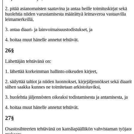
2. pitää asianomaisten saatavina ja antaa heille toimituskirjat sekä
huolehtia niiden varustamisesta määrättyä leimaveroa vastaavilla
leimamerkeillä,
3. antaa diaari- ja lainvoimaisuustodistukset, ja
4. hoitaa muut hänelle annetut tehtävät.
26§
Lähettäjän tehtävänä on:
1. lähettää korkeimman hallinto-oikeuden kirjeet,
2. säilyttää taltiot ja niiden luonnokset, kirjejäljennökset sekä diaarit
siihen saakka kunnes ne toimitetaan arkistoitaviksi,
3. huolehtia jäljennösten oikeaksi todistamisesta ja antamisesta, ja
4. hoitaa muut hänelle annetut tehtävät.
27§
Osastosihteerien tehtävänä on kansliapäällikön vahvistaman työjaon