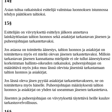
14§
Asian tultua ratkaistuksi esittelijä valmistaa luonnoksen istunnossa
tehdyn päätöksen taltioksi.
15§
Esittelijän on viivytyksettä esittelyn jälkeen annettava
lainkäyttöasian taltion luonnos sekä asiakirjat tarkastavan jäsenen ja
puheenjohtajan tarkastettavaksi.
Jos asiassa on toimitettu äänestys, taltion luonnos ja asiakirjat on
toimitettava myös eri mieltä olevan jäsenen tarkastettavaksi. Milloin
tarkastavan jäsenen kannattama mielipide ei ole tullut äänestyksessä
korkeimman hallinto-oikeuden ratkaisuksi, puheenjohtajan on
määrättävä myös joku muu läsnä olevista jäsenistä tarkastamaan
taltion luonnos ja asiakirjat.
Jos läsnä oleva jäsen pyytää asiakirjat tarkastettavakseen, ne on
toimitettava myös hänelle. Puheenjohtajan määräyksestä taltion
luonnos ja asiakirjat on yhden tai useamman jäsenen tarkastettava.
Jäsenten ja puheenjohtajan on viivytyksettä täytettävä heille kuuluva
tarkastusvelvollisuus.
16§