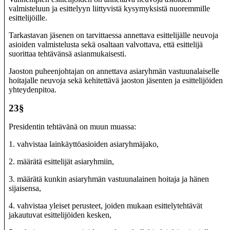
valmisteluun ja esittelyyn liittyvistä kysymyksistä nuoremmille
esittelijöille.
Tarkastavan jäsenen on tarvittaessa annettava esittelijälle neuvoja
asioiden valmistelusta sekä osaltaan valvottava, että esittelijä
suorittaa tehtävänsä asianmukaisesti.
Jaoston puheenjohtajan on annettava asiaryhmän vastuunalaiselle
hoitajalle neuvoja sekä kehitettävä jaoston jäsenten ja esittelijöiden
yhteydenpitoa.
23§
Presidentin tehtävänä on muun muassa:
1. vahvistaa lainkäyttöasioiden asiaryhmäjako,
2. määrätä esittelijät asiaryhmiin,
3. määrätä kunkin asiaryhmän vastuunalainen hoitaja ja hänen
sijaisensa,
4. vahvistaa yleiset perusteet, joiden mukaan esittelytehtävät
jakautuvat esittelijöiden kesken,