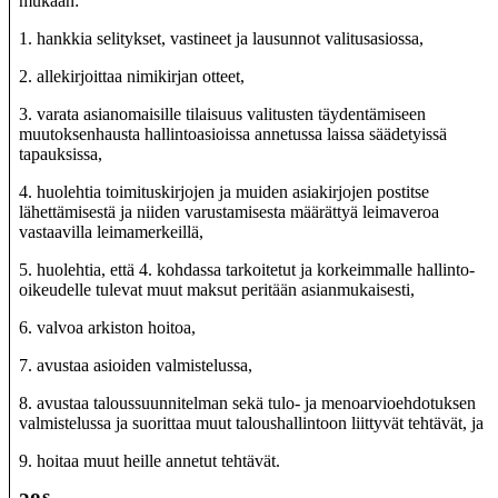
mukaan:
1. hankkia selitykset, vastineet ja lausunnot valitusasiossa,
2. allekirjoittaa nimikirjan otteet,
3. varata asianomaisille tilaisuus valitusten täydentämiseen
muutoksenhausta hallintoasioissa annetussa laissa säädetyissä
tapauksissa,
4. huolehtia toimituskirjojen ja muiden asiakirjojen postitse
lähettämisestä ja niiden varustamisesta määrättyä leimaveroa
vastaavilla leimamerkeillä,
5. huolehtia, että 4. kohdassa tarkoitetut ja korkeimmalle hallinto-
oikeudelle tulevat muut maksut peritään asianmukaisesti,
6. valvoa arkiston hoitoa,
7. avustaa asioiden valmistelussa,
8. avustaa taloussuunnitelman sekä tulo- ja menoarvioehdotuksen
valmistelussa ja suorittaa muut taloushallintoon liittyvät tehtävät, ja
9. hoitaa muut heille annetut tehtävät.