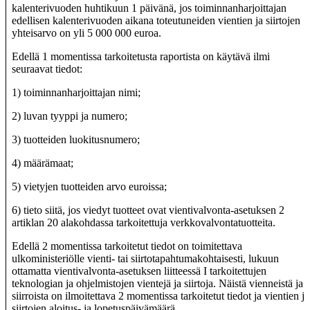
kalenterivuoden huhtikuun 1 päivänä, jos toiminnanharjoittajan
edellisen kalenterivuoden aikana toteutuneiden vientien ja siirtojen
yhteisarvo on yli 5 000 000 euroa.
Edellä 1 momentissa tarkoitetusta raportista on käytävä ilmi
seuraavat tiedot:
1) toiminnanharjoittajan nimi;
2) luvan tyyppi ja numero;
3) tuotteiden luokitusnumero;
4) määrämaat;
5) vietyjen tuotteiden arvo euroissa;
6) tieto siitä, jos viedyt tuotteet ovat vientivalvonta-asetuksen 2
artiklan 20 alakohdassa tarkoitettuja verkkovalvontatuotteita.
Edellä 2 momentissa tarkoitetut tiedot on toimitettava
ulkoministeriölle vienti- tai siirtotapahtumakohtaisesti, lukuun
ottamatta vientivalvonta-asetuksen liitteessä I tarkoitettujen
teknologian ja ohjelmistojen vientejä ja siirtoja. Näistä vienneistä ja
siirroista on ilmoitettava 2 momentissa tarkoitetut tiedot ja vientien ja
siirtojen aloitus- ja lopetuspäivämäärä.