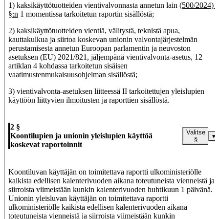
1)
kaksikäyttötuotteiden vientivalvonnasta annetun lain
(500/2024) 
§:n
1 momentissa tarkoitetun raportin sisällöstä;
2) kaksikäyttötuotteiden vientiä, välitystä, teknistä apua,
kauttakulkua ja siirtoa koskevan unionin valvontajärjestelmän
perustamisesta annetun Euroopan parlamentin ja neuvoston
asetuksen (EU) 2021/821, jäljempänä vientivalvonta-asetus, 12
artiklan 4 kohdassa tarkoitetun sisäisen
vaatimustenmukaisuusohjelman sisällöstä;
3) vientivalvonta-asetuksen liitteessä II tarkoitettujen yleislupien
käyttöön liittyvien ilmoitusten ja raporttien sisällöstä.
2 §
Valitse
Koontilupien ja unionin yleislupien käyttöä
▾
§
koskevat raportoinnit
Koontiluvan käyttäjän on toimitettava raportti ulkoministeriölle
kaikista edellisen kalenterivuoden aikana toteutuneista vienneistä ja
siirroista viimeistään kunkin kalenterivuoden huhtikuun 1 päivänä.
Unionin yleisluvan käyttäjän on toimitettava raportti
ulkoministeriölle kaikista edellisen kalenterivuoden aikana
toteutuneista vienneistä ja siirroista viimeistään kunkin