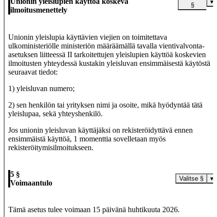
Unionin yleislupien käyttöä koskeva
▾
§
ilmoitusmenettely
Unionin yleislupia käyttävien viejien on toimitettava
ulkoministeriölle ministeriön määräämällä tavalla vientivalvonta-
asetuksen liitteessä II tarkoitettujen yleislupien käyttöä koskevien
ilmoitusten yhteydessä kustakin yleisluvan ensimmäisestä käytöstä
seuraavat tiedot:
1) yleisluvan numero;
2) sen henkilön tai yrityksen nimi ja osoite, mikä hyödyntää tätä
yleislupaa, sekä yhteyshenkilö.
Jos unionin yleisluvan käyttäjäksi on rekisteröidyttävä ennen
ensimmäistä käyttöä, 1 momenttia sovelletaan myös
rekisteröitymisilmoitukseen.
5 §
Valitse §
▾
Voimaantulo
Tämä asetus tulee voimaan 15 päivänä huhtikuuta 2026.