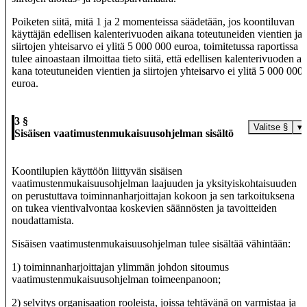
Poiketen siitä, mitä 1 ja 2 momenteissa säädetään, jos koontiluvan
käyttäjän edellisen kalenterivuoden aikana toteutuneiden vientien ja
siirtojen yhteisarvo ei ylitä 5 000 000 euroa, toimitetussa raportissa
tulee ainoastaan ilmoittaa tieto siitä, että edellisen kalenterivuoden ai
kana toteutuneiden vientien ja siirtojen yhteisarvo ei ylitä 5 000 000
euroa.
3 §
Valitse §
▾
Sisäisen vaatimustenmukaisuusohjelman sisältö
Koontilupien käyttöön liittyvän sisäisen
vaatimustenmukaisuusohjelman laajuuden ja yksityiskohtaisuuden
on perustuttava toiminnanharjoittajan kokoon ja sen tarkoituksena
on tukea vientivalvontaa koskevien säännösten ja tavoitteiden
noudattamista.
Sisäisen vaatimustenmukaisuusohjelman tulee sisältää vähintään:
1) toiminnanharjoittajan ylimmän johdon sitoumus
vaatimustenmukaisuusohjelman toimeenpanoon;
2) selvitys organisaation rooleista, joissa tehtävänä on varmistaa ja