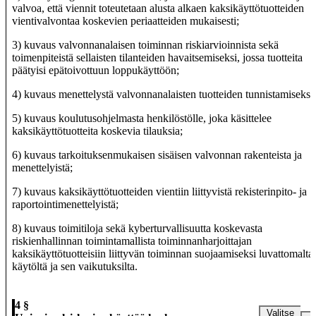
valvoa, että viennit toteutetaan alusta alkaen kaksikäyttötuotteiden
vientivalvontaa koskevien periaatteiden mukaisesti;
3) kuvaus valvonnanalaisen toiminnan riskiarvioinnista sekä
toimenpiteistä sellaisten tilanteiden havaitsemiseksi, jossa tuotteita
päätyisi epätoivottuun loppukäyttöön;
4) kuvaus menettelystä valvonnanalaisten tuotteiden tunnistamiseksi;
5) kuvaus koulutusohjelmasta henkilöstölle, joka käsittelee
kaksikäyttötuotteita koskevia tilauksia;
6) kuvaus tarkoituksenmukaisen sisäisen valvonnan rakenteista ja
menettelyistä;
7) kuvaus kaksikäyttötuotteiden vientiin liittyvistä rekisterinpito- ja
raportointimenettelyistä;
8) kuvaus toimitiloja sekä kyberturvallisuutta koskevasta
riskienhallinnan toimintamallista toiminnanharjoittajan
kaksikäyttötuotteisiin liittyvän toiminnan suojaamiseksi luvattomalta
käytöltä ja sen vaikutuksilta.
4 §
Valitse