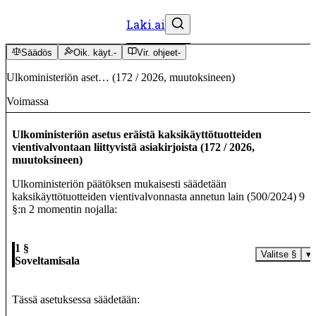
Laki.ai
Säädös
Oik. käyt.
-
Vir. ohjeet
-
Ulkoministeriön aset…
(
172
/
2026
,
muutoksineen
)
Voimassa
Ulkoministeriön asetus eräistä kaksikäyttötuotteiden
vientivalvontaan liittyvistä asiakirjoista
(
172
/
2026
,
muutoksineen
)
Ulkoministeriön päätöksen mukaisesti säädetään
kaksikäyttötuotteiden vientivalvonnasta annetun lain (500/2024) 9
§:n 2 momentin nojalla:
1 §
Valitse §
▾
Soveltamisala
Tässä asetuksessa säädetään: