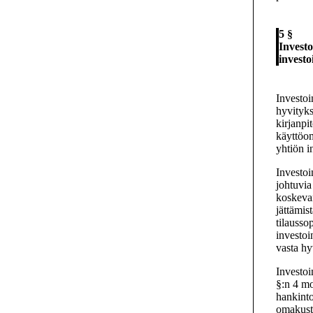
5 §
Investo
investo
Investoi
hyvityks
kirjanpi
käyttöo
yhtiön i
Investoi
johtuvia
koskeva
jättämis
tilausso
investoi
vasta hy
Investoi
§:n 4 mo
hankinto
omakusta