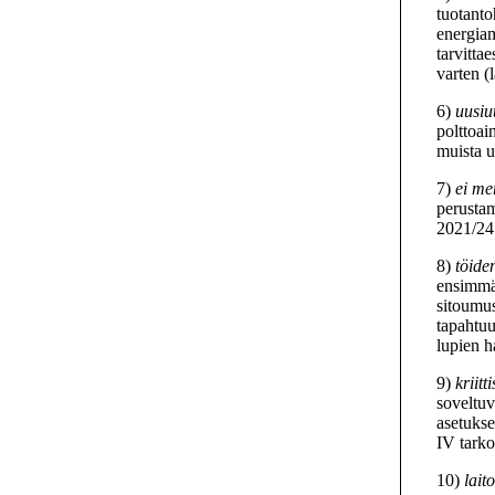
tuotant
energiam
tarvitta
varten (
6)
uusiu
polttoai
muista u
7)
ei me
perusta
2021/241
8)
töide
ensimmäi
sitoumus
tapahtuu
lupien h
9)
kriitt
soveltuv
asetuks
IV tarkoi
10)
lait