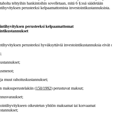
 taholta tehtyihin hankintoihin sovelletaan, mitä 6 §:ssä säädetään
ntihyvityksen perusteeksi kelpaamattomista investointikustannuksista.
ointihyvityksen perusteeksi kelpaamattomat
intikustannukset
ntihyvityksen perusteeksi hyväksyttäviä investointikustannuksia eivät ol
t;
kustannukset;
tusmenot;
 ja muut rahoituskustannukset;
on maksuperustelakiin
(150/1992)
perustuvat maksut;
nnusvaraukset;
tointihyvitykseen oikeutetun yhtiön maksamat tai korvaamat
stannukset;