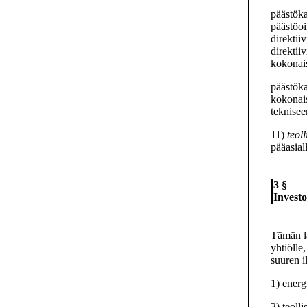
päästöka
päästöoi
direkti
direktii
kokonais
päästöka
kokonais
teknise
11)
teol
pääasial
3 §
Investo
Tämän l
yhtiölle
suuren i
1) energ
2) teoll