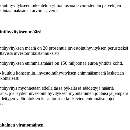
tointihyvitykseen oikeutetun yhtiön osana tavaroiden tai palvelujen
hintaa maksamat arvonlisäverot.
ointihyvityksen määrä
ntihyvityksen määrä on 20 prosenttia investointihyvityksen perusteeksi
tävistä investointikustannuksista.
ntihyvityksen enimmäismäärä on 150 miljoonaa euroa yhtiötä kohti.
ö kuuluu konserniin, investointihyvityksen enimmäismäärä lasketaan
kohtaisesti.
ntihyvitys myönnetään edellä tässä pykälässä säädettyjä määriä
nä, jos täyden investointihyvityksen myöntäminen johtaisi jäljempänä
ädettyjen valtiontukien kasautumista koskevien enimmäisrajojen
seen.
altainen viranomainen