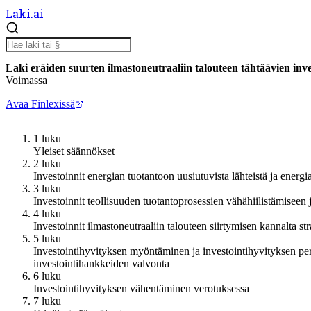
Laki.ai
Laki eräiden suurten ilmastoneutraaliin talouteen tähtäävien inve
Voimassa
Avaa Finlexissä
1 luku
Yleiset säännökset
2 luku
Investoinnit energian tuotantoon uusiutuvista lähteistä ja energi
3 luku
Investoinnit teollisuuden tuotantoprosessien vähähiilistämiseen
4 luku
Investoinnit ilmastoneutraaliin talouteen siirtymisen kannalta stra
5 luku
Investointihyvityksen myöntäminen ja investointihyvityksen pe
investointihankkeiden valvonta
6 luku
Investointihyvityksen vähentäminen verotuksessa
7 luku