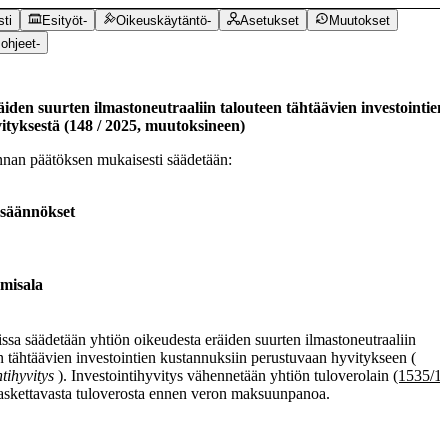
ti
Esityöt
-
Oikeuskäytäntö
-
Asetukset
Muutokset
ohjeet
-
äiden suurten ilmastoneutraaliin talouteen tähtäävien investointien
ityksestä
(
148
/
2025
,
muutoksineen
)
nan päätöksen mukaisesti säädetään:
 säännökset
amisala
issa säädetään yhtiön oikeudesta eräiden suurten ilmastoneutraaliin
n tähtäävien investointien kustannuksiin perustuvaan hyvitykseen (
ntihyvitys
). Investointihyvitys vähennetään yhtiön tuloverolain
(1535/1
laskettavasta tuloverosta ennen veron maksuunpanoa.