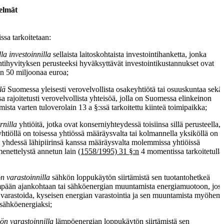
elmät
issa tarkoitetaan:
la investoinnilla
sellaista laitoskohtaista investointihanketta, jonka
ntihyvityksen perusteeksi hyväksyttävät investointikustannukset ovat
n 50 miljoonaa euroa;
lä
Suomessa yleisesti verovelvollista osakeyhtiötä tai osuuskuntaa sekä
 rajoitetusti verovelvollista yhteisöä, jolla on Suomessa elinkeinon
amista varten tuloverolain 13 a §:ssä tarkoitettu kiinteä toimipaikka;
rnilla
yhtiöitä, jotka ovat konserniyhteydessä toisiinsa sillä perusteella, 
 yhtiöllä on toisessa yhtiössä määräysvalta tai kolmannella yksiköllä on
i yhdessä lähipiirinsä kanssa määräysvalta molemmissa yhtiöissä
enettelystä annetun lain
(1558/1995) 31 §:n
4 momentissa tarkoitetulla
n varastoinnilla
sähkön loppukäytön siirtämistä sen tuotantohetkeä
ään ajankohtaan tai sähköenergian muuntamista energiamuotoon, joss
varastoida, kyseisen energian varastointia ja sen muuntamista myöhe
 sähköenergiaksi;
n varastoinnilla
lämpöenergian loppukäytön siirtämistä sen