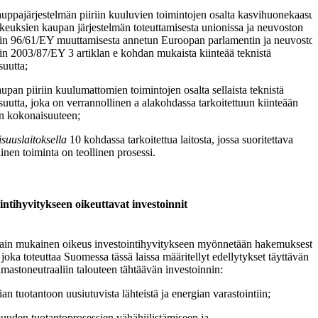
uppajärjestelmän piiriin kuuluvien toimintojen osalta kasvihuonekaasu
keuksien kaupan järjestelmän toteuttamisesta unionissa ja neuvoston
ivin 96/61/EY muuttamisesta annetun Euroopan parlamentin ja neuvosto
vin 2003/87/EY 3 artiklan e kohdan mukaista kiinteää teknistä
uutta;
upan piiriin kuulumattomien toimintojen osalta sellaista teknistä
uutta, joka on verrannollinen a alakohdassa tarkoitettuun kiinteään
en kokonaisuuteen;
lisuuslaitoksella
10 kohdassa tarkoitettua laitosta, jossa suoritettava
linen toiminta on teollinen prosessi.
intihyvitykseen oikeuttavat investoinnit
ain mukainen oikeus investointihyvitykseen myönnetään hakemuksesta
, joka toteuttaa Suomessa tässä laissa määritellyt edellytykset täyttävän
lmastoneutraaliin talouteen tähtäävän investoinnin:
ian tuotantoon uusiutuvista lähteistä ja energian varastointiin;
isuuden tuotantoprosessien vähähiilistämiseen ja