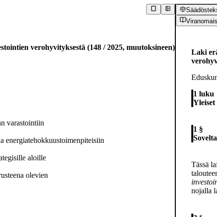
Säädösteks
Viranomais
stointien verohyvityksestä
(
148
/
2025
,
muutoksineen
)
Laki er
verohyv
Eduskun
1 luku
Yleiset
an varastointiin
1 §
Sovelt
 ja energiatehokkuustoimenpiteisiin
tegisille aloille
Tässä la
taloutee
rusteena olevien
investoi
nojalla 