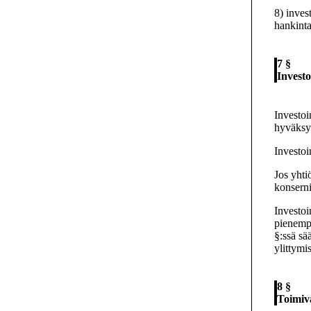
8) inves
hankinta
7 §
Invest
Investoi
hyväksyt
Investoi
Jos yhti
konserni
Investoi
pienempä
§:ssä sä
ylittymi
8 §
Toimiv