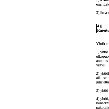
energiat
3) ilmast
4 §
Rajoitu
Yhtiö ei
1) yhtiö
ulkopuol
annetuss
yritys;
2) yhtiö
aikaise
julistet
3) yhtiö
4) yhtiö
konserni
pakotelis