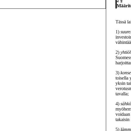
2 §
Määrit
Tässä la
1)
suurel
investoi
vähintää
2)
yhtiöl
Suomessa
harjoitt
3)
konse
toisella
yksin ta
verotusm
tavalla;
4)
sähkö
myöhemp
voidaan 
takaisin
5)
lämmö