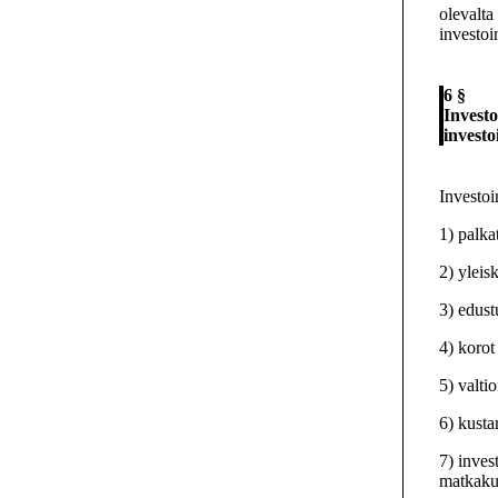
olevalta
investoi
6 §
Invest
investo
Investoi
1) palka
2) yleis
3) edus
4) korot
5)
valti
6) kusta
7) inves
matkaku