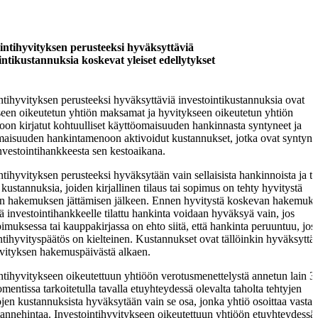
intihyvityksen perusteeksi hyväksyttäviä
intikustannuksia koskevat yleiset edellytykset
ntihyvityksen perusteeksi hyväksyttäviä investointikustannuksia ovat
een oikeutetun yhtiön maksamat ja hyvitykseen oikeutetun yhtiön
toon kirjatut kohtuulliset käyttöomaisuuden hankinnasta syntyneet ja
maisuuden hankintamenoon aktivoidut kustannukset, jotka ovat syntyne
nvestointihankkeesta sen kestoaikana.
ntihyvityksen perusteeksi hyväksytään vain sellaisista hankinnoista ja tö
 kustannuksia, joiden kirjallinen tilaus tai sopimus on tehty hyvitystä
n hakemuksen jättämisen jälkeen. Ennen hyvitystä koskevan hakemuk
tä investointihankkeelle tilattu hankinta voidaan hyväksyä vain, jos
pimuksessa tai kauppakirjassa on ehto siitä, että hankinta peruuntuu, jos
ntihyvityspäätös on kielteinen. Kustannukset ovat tällöinkin hyväksyttä
vityksen hakemuspäivästä alkaen.
ntihyvitykseen oikeutettuun yhtiöön verotusmenettelystä annetun lain 3
mentissa tarkoitetulla tavalla etuyhteydessä olevalta taholta tehtyjen
jen kustannuksista hyväksytään vain se osa, jonka yhtiö osoittaa vasta
nnehintaa. Investointihyvitykseen oikeutettuun yhtiöön etuyhteydessä