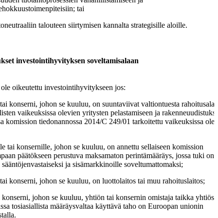
ehokkuustoimenpiteisiin; tai
oneutraaliin talouteen siirtymisen kannalta strategisille aloille.
kset investointihyvityksen soveltamisalaan
 ole oikeutettu investointihyvitykseen jos:
 tai konserni, johon se kuuluu, on suuntaviivat valtiontuesta rahoitusala
isten vaikeuksissa olevien yritysten pelastamiseen ja rakenneuudistuks
a komission tiedonannossa 2014/C 249/01 tarkoitettu vaikeuksissa ole
lle tai konsernille, johon se kuuluu, on annettu sellaiseen komission
mpaan päätökseen perustuva maksamaton perintämääräys, jossa tuki on
tu sääntöjenvastaiseksi ja sisämarkkinoille soveltumattomaksi;
 tai konserni, johon se kuuluu, on luottolaitos tai muu rahoituslaitos;
, konserni, johon se kuuluu, yhtiön tai konsernin omistaja taikka yhtiössä
ssa tosiasiallista määräysvaltaa käyttävä taho on Euroopan unionin
talla.