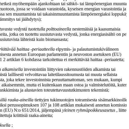
ohetkeä myöhempään ajankohtaan tai sähkö- tai lämpöenergian muuntam
uotoon, jossa se voidaan varastoida, kyseisen energian varastointia ja
essa sen muuntamista tai takaisinmuuntamista lämpöenergiaksi loppukäy
lämmitys tai jäähdytys);
tuvasta vedystä tuotetulla polttoaineella
nestemäisiä ja kaasumaisia
neita, jotka on tuotettu uusiutuvasta vedystä, jonka energiasisältö on per
usiutuvista lähteistä kuin biomassasta;
rkittävää haittaa -periaatteella
elpymis- ja palautumistukivälineen
misesta annetun Euroopan parlamentin ja neuvoston asetuksen (EU)
 2 artiklan 6 kohdassa tarkoitettua ei merkittävää haittaa -periaatetta;
n alkamisella
investointiin liittyvien rakennustöiden alkamista tai
stä laillisesti velvoittavaa laitetilaussitoumusta tai muuta sellaista
ta, joka tekee investoinnista peruuttamattoman, sen mukaan, kumpi
 aikaisemmin, mutta ei kuitenkaan maan ostoa ja valmistelutöitä, kuten
ankkimista ja alustavien toteutettavuustutkimusten tekemistä;
isillä raaka-aineilla
tiettyjen tukimuotojen toteamisesta sisämarkkinoille
iksi perussopimuksen 107 ja 108 artiklan mukaisesti annetun komissio
en (EU) N:o 651/2014, jäljempänä
yleinen ryhmäpoikkeusasetus
, liitte
tettuja kriittisiä raaka-aineita;
oksella
;