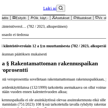
Laki.ai
äädös
Esityöt
-
Oik. käyt.
-
Asetukset
Muutokset
Vir. oh
 kiinteistöverol…
(
782
/
2023
,
alkuperäinen
)
assaolo ei tiedossa
i kiinteistöverolain 12 a §:n muuttamisesta
(
782
/
2023
,
alkuperäi
skunnan päätöksen mukaisesti
 a §
Rakentamattoman rakennuspaikan
roprosentti
llistä veroprosenttia sovelletaan rakentamattomaan rakennuspaikkaan, jo
alueidenkäyttölaissa (132/1999) tarkoitettu asemakaava on ollut voimas
intään vuoden ennen kalenterivuoden alkua;
rakennuspaikalla ei ole asuinkäytössä olevaa asuinrakennusta eikä sille 
entamislain (751/2023) 108 §:ssä tarkoitetulla tavalla ryhdytty rakenta