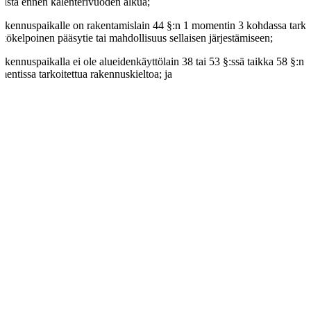
laista ennen kalenterivuoden alkua;
rakennuspaikalle on rakentamislain 44 §:n 1 momentin 3 kohdassa tarkoi
ttökelpoinen pääsytie tai mahdollisuus sellaisen järjestämiseen;
rakennuspaikalla ei ole alueidenkäyttölain 38 tai 53 §:ssä taikka 58 §:n 
entissa tarkoitettua rakennuskieltoa; ja