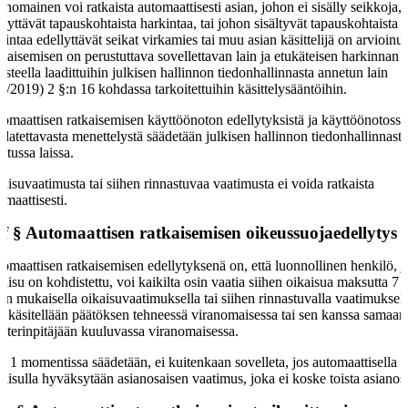
anomainen voi ratkaista automaattisesti asian, johon ei sisälly seikkoja, 
llyttävät tapauskohtaista harkintaa, tai johon sisältyvät tapauskohtaista
kintaa edellyttävät seikat virkamies tai muu asian käsittelijä on arvioinut
kaisemisen on perustuttava sovellettavan lain ja etukäteisen harkinnan
usteella laadittuihin julkisen hallinnon tiedonhallinnasta annetun lain
6/2019) 2 §:n 16 kohdassa tarkoitettuihin käsittelysääntöihin.
omaattisen ratkaisemisen käyttöönoton edellytyksistä ja käyttöönotossa
datettavasta menettelystä säädetään julkisen hallinnon tiedonhallinnast
etussa laissa.
aisuvaatimusta tai siihen rinnastuvaa vaatimusta ei voida ratkaista
omaattisesti.
 f §
Automaattisen ratkaisemisen oikeussuojaedellytys
omaattisen ratkaisemisen edellytyksenä on, että luonnollinen henkilö, 
kaisu on kohdistettu, voi kaikilta osin vaatia siihen oikaisua maksutta 7 
un mukaisella oikaisuvaatimuksella tai siihen rinnastuvalla vaatimuksell
a käsitellään päätöksen tehneessä viranomaisessa tai sen kanssa samaan
isterinpitäjään kuuluvassa viranomaisessa.
ä 1 momentissa säädetään, ei kuitenkaan sovelleta, jos automaattisella
kaisulla hyväksytään asianosaisen vaatimus, joka ei koske toista asianosa