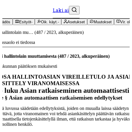
Laki.ai
äädös
Esityöt
-
Oik. käyt.
-
Asetukset
Muutokset
Vir. oh
 hallintolain mu…
(
487
/
2023
,
alkuperäinen
)
assaolo ei tiedossa
i hallintolain muuttamisesta
(
487
/
2023
,
alkuperäinen
)
skunnan päätöksen mukaisesti
 OSA
HALLINTOASIAN VIREILLETULO JA ASIA
ÄSITTELY VIRANOMAISESSA
b luku
Asian ratkaiseminen automaattisesti
 e §
Asian automaattisen ratkaisemisen edellytykset
sä luvussa säädetään edellytyksistä, joiden on muualla laissa säädetyn l
tyttävä, jotta viranomainen voi tehdä asiankäsittelyn päättävän ratkaisun
omaattisella tietojenkäsittelyllä ilman, että ratkaisun tarkastaa ja hyväks
nnollinen henkilö.