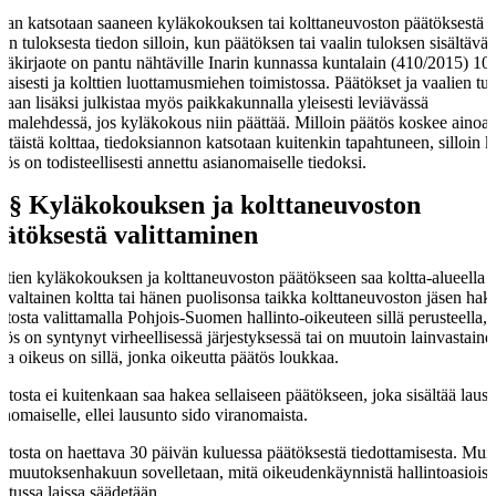
tan katsotaan saaneen kyläkokouksen tai kolttaneuvoston päätöksestä t
lin tuloksesta tiedon silloin, kun päätöksen tai vaalin tuloksen sisältävä
täkirjaote on pantu nähtäville Inarin kunnassa kuntalain (410/2015) 10
aisesti ja kolttien luottamusmiehen toimistossa. Päätökset ja vaalien tul
daan lisäksi julkistaa myös paikkakunnalla yleisesti leviävässä
omalehdessä, jos kyläkokous niin päättää. Milloin päätös koskee ainoa
ittäistä kolttaa, tiedoksiannon katsotaan kuitenkin tapahtuneen, silloin 
tös on todisteellisesti annettu asianomaiselle tiedoksi.
 §
Kyläkokouksen ja kolttaneuvoston
ätöksestä valittaminen
ttien kyläkokouksen ja kolttaneuvoston päätökseen saa koltta-alueella 
sivaltainen koltta tai hänen puolisonsa taikka kolttaneuvoston jäsen hak
tosta valittamalla Pohjois-Suomen hallinto-oikeuteen sillä perusteella, e
tös on syntynyt virheellisessä järjestyksessä tai on muutoin lainvastaine
a oikeus on sillä, jonka oikeutta päätös loukkaa.
tosta ei kuitenkaan saa hakea sellaiseen päätökseen, joka sisältää lau
anomaiselle, ellei lausunto sido viranomaista.
tosta on haettava 30 päivän kuluessa päätöksestä tiedottamisesta. Muil
n muutoksenhakuun sovelletaan, mitä oikeudenkäynnistä hallintoasioiss
etussa laissa säädetään.