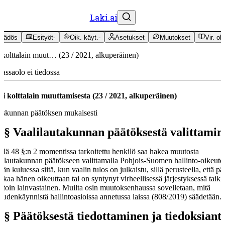
Laki.ai
äädös
Esityöt
-
Oik. käyt.
-
Asetukset
Muutokset
Vir. oh
 kolttalain muut…
(
23
/
2021
,
alkuperäinen
)
assaolo ei tiedossa
i kolttalain muuttamisesta
(
23
/
2021
,
alkuperäinen
)
skunnan päätöksen mukaisesti
 §
Vaalilautakunnan päätöksestä valittamin
llä 48 §:n 2 momentissa tarkoitettu henkilö saa hakea muutosta
lilautakunnan päätökseen valittamalla Pohjois-Suomen hallinto-oikeute
vän kuluessa siitä, kun vaalin tulos on julkaistu, sillä perusteella, että pä
kkaa hänen oikeuttaan tai on syntynyt virheellisessä järjestyksessä taik
toin lainvastainen. Muilta osin muutoksenhaussa sovelletaan, mitä
eudenkäynnistä hallintoasioissa annetussa laissa (808/2019) säädetään.
 §
Päätöksestä tiedottaminen ja tiedoksiant