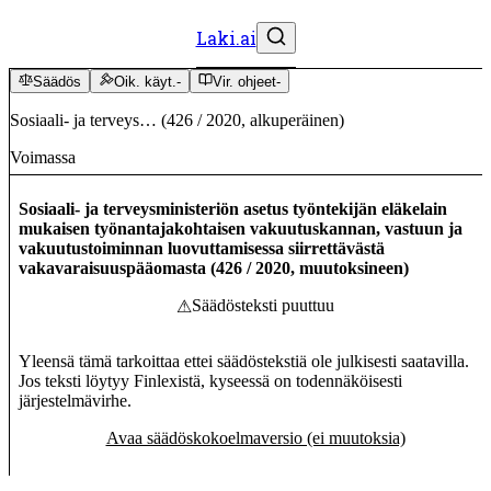
Laki.ai
Säädös
Oik. käyt.
-
Vir. ohjeet
-
Sosiaali- ja terveys…
(
426
/
2020
,
alkuperäinen
)
Voimassa
Sosiaali- ja terveysministeriön asetus työntekijän eläkelain
mukaisen työnantajakohtaisen vakuutuskannan, vastuun ja
vakuutustoiminnan luovuttamisessa siirrettävästä
vakavaraisuuspääomasta
(
426
/
2020
,
muutoksineen
)
Säädösteksti puuttuu
⚠
Yleensä tämä tarkoittaa ettei säädöstekstiä ole julkisesti saatavilla.
Jos teksti löytyy Finlexistä, kyseessä on todennäköisesti
järjestelmävirhe.
Avaa säädöskokoelmaversio (ei muutoksia)