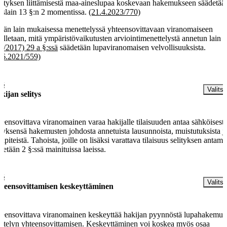
vityksen liittämisestä maa-aineslupaa koskevaan hakemukseen säädetää
eslain 13 §:n 2 momentissa.
(21.4.2023/770)
än lain mukaisessa menettelyssä yhteensovittavaan viranomaiseen
elletaan, mitä ympäristövaikutusten arviointimenettelystä annetun lain
2/2017) 29 a §:ssä
säädetään lupaviranomaisen velvollisuuksista.
.6.2021/559)
 §
Valitse
kijan selitys
eensovittava viranomainen varaa hakijalle tilaisuuden antaa sähköisesti
ityksensä hakemusten johdosta annetuista lausunnoista, muistutuksista j
lipiteistä. Tahoista, joille on lisäksi varattava tilaisuus selityksen antami
detään 2 §:ssä mainituissa laeissa.
 §
Valitse
teensovittamisen keskeyttäminen
eensovittava viranomainen keskeyttää hakijan pyynnöstä lupahakemus
ittelyn yhteensovittamisen. Keskeyttäminen voi koskea myös osaa