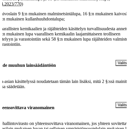
.4.2023/770)
kaivoslain 9 §:n mukainen malminetsintälupa, 16 §:n mukainen kaivoslu
§:n mukainen kullanhuuhdontalupa;
vaarallisten kemikaalien ja räjähteiden käsittelyn turvallisuudesta annetu
§:n mukainen lupa vaarallisen kemikaalin laajamittaiseen teolliseen
ittelyyn ja varastointiin sekä 58 §:n mukainen lupa räjähteiden valmist
varastointiin.
§
Valitse
hde muuhun lainsäädäntöön
a-asian käsittelyssä noudatetaan tämän lain lisäksi, mitä 2 §:ssä mainitu
issa säädetään.
§
Valitse
teensovittava viranomainen
ehallintovirasto on yhteensovittava viranomainen, jos yhteen sovitetta
vesilain mukaisen luvan tai sellaisen ympäristönsuojelulain mukaisen l