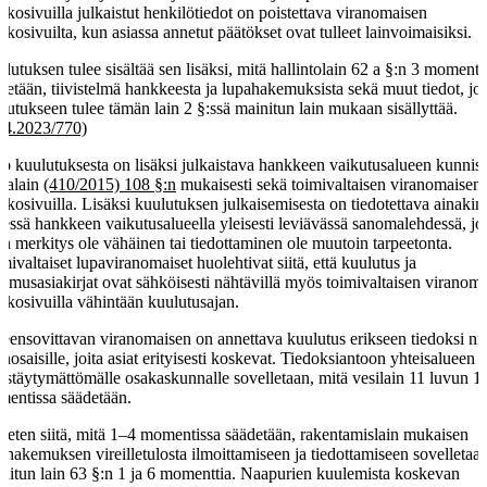
kkosivuilla julkaistut henkilötiedot on poistettava viranomaisen
kkosivuilta, kun asiassa annetut päätökset ovat tulleet lainvoimaisiksi.
lutuksen tulee sisältää sen lisäksi, mitä hallintolain 62 a §:n 3 momenti
detään, tiivistelmä hankkeesta ja lupahakemuksista sekä muut tiedot, jo
lutukseen tulee tämän lain 2 §:ssä mainitun lain mukaan sisällyttää.
.4.2023/770)
to kuulutuksesta on lisäksi julkaistava hankkeen vaikutusalueen kunnis
talain
(410/2015) 108 §:n
mukaisesti sekä toimivaltaisen viranomaisen
kkosivuilla. Lisäksi kuulutuksen julkaisemisesta on tiedotettava ainakin
essä hankkeen vaikutusalueella yleisesti leviävässä sanomalehdessä, jol
an merkitys ole vähäinen tai tiedottaminen ole muutoin tarpeetonta.
mivaltaiset lupaviranomaiset huolehtivat siitä, että kuulutus ja
emusasiakirjat ovat sähköisesti nähtävillä myös toimivaltaisen viranom
kkosivuilla vähintään kuulutusajan.
eensovittavan viranomaisen on annettava kuulutus erikseen tiedoksi nii
anosaisille, joita asiat erityisesti koskevat. Tiedoksiantoon yhteisalueen
jestäytymättömälle osakaskunnalle sovelletaan, mitä vesilain 11 luvun 1
entissa säädetään.
keten siitä, mitä 1–4 momentissa säädetään, rakentamislain mukaisen
ahakemuksen vireilletulosta ilmoittamiseen ja tiedottamiseen sovelletaa
nitun lain 63 §:n 1 ja 6 momenttia. Naapurien kuulemista koskevan