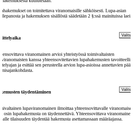
ahakemuksesta kuulutetaan.
ahakemukset on toimitettava viranomaisille sähköisesti. Lupa-asian
eillepanosta ja hakemuksen sisällöstä säädetään 2 §:ssä mainituissa laeis
§
Valitse
sittelyaika
eensovittava viranomainen arvioi yhteistyössä toimivaltaisten
aviranomaisten kanssa yhteensovitettavien lupahakemusten tavoitteellis
ittelyajan ja esittää sen perusteella arvion lupa-asioissa annettavien päät
amisajankohdasta.
§
Valitse
kemusten täydentäminen
mivaltainen lupaviranomainen ilmoittaa yhteensovittavalle viranomaisel
tä osin lupahakemusta on täydennettävä. Yhteensovittava viranomainen
ijalle tilaisuuden täydentää hakemusta asettamassaan määräajassa.