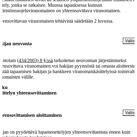
ittely, jonka se ratkaisee. Muussa tapauksessa kunnan
äristönsuojeluviranomainen on yhteensovittava viranomainen.
eensovittavan viranomaisen tehtävistä säädetään 2 luvussa.
§
Valitse
kijan neuvonta
lintolain
(434/2003) 8 §:ssä
tarkoitetun neuvonnan järjestämiseksi
eensovittava viranomainen voi hakijan pyynnöstä tai omasta aloitteesta
jestää tapaamisen hakijan ja hankkeen viranomaiskäsittelyissä toimivalta
anomaisten välille.
luku
sittelyn yhteensovittaminen
§
Valitse
teensovittamisen aloittaminen
ijan on pyydettävä lupamenettelyjen yhteensovittamista ennen kuin