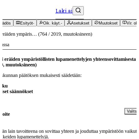
Laki.ai
äädös
Esityöt
-
Oik. käyt.
-
Asetukset
Muutokset
Vir. oh
 eräiden ympäris…
(
764
/
2019
,
muutoksineen
)
massa
i eräiden ympäristöllisten lupamenettelyjen yhteensovittamisesta
(
19
,
muutoksineen
)
skunnan päätöksen mukaisesti säädetään:
luku
eiset säännökset
§
Valitse
voite
än lain tavoitteena on sovittaa yhteen ja jouduttaa ympäristöön vaikutt
kkeiden lupamenettelyjä.