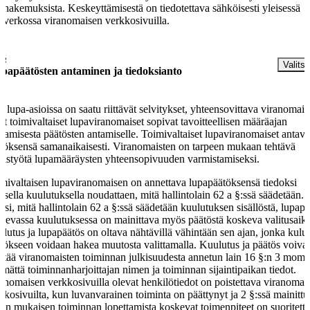
ahakemuksista. Keskeyttämisestä on tiedotettava sähköisesti yleisessä
toverkossa viranomaisen verkkosivuilla.
 §
Valitse
papäätösten antaminen ja tiedoksianto
 lupa-asioissa on saatu riittävät selvitykset, yhteensovittava viranomain
t toimivaltaiset lupaviranomaiset sopivat tavoitteellisen määräajan
ttamisesta päätösten antamiselle. Toimivaltaiset lupaviranomaiset antava
töksensä samanaikaisesti. Viranomaisten on tarpeen mukaan tehtävä
eistyötä lupamääräysten yhteensopivuuden varmistamiseksi.
mivaltaisen lupaviranomaisen on annettava lupapäätöksensä tiedoksi
kisella kuulutuksella noudattaen, mitä hallintolain 62 a §:ssä säädetään.
äksi, mitä hallintolain 62 a §:ssä säädetään kuulutuksen sisällöstä, lupapä
kevassa kuulutuksessa on mainittava myös päätöstä koskeva valitusaika
lutus ja lupapäätös on oltava nähtävillä vähintään sen ajan, jonka kulu
tökseen voidaan hakea muutosta valittamalla. Kuulutus ja päätös voiva
ältää viranomaisten toiminnan julkisuudesta annetun lain 16 §:n 3 mome
ämättä toiminnanharjoittajan nimen ja toiminnan sijaintipaikan tiedot.
anomaisen verkkosivuilla olevat henkilötiedot on poistettava viranomai
kkosivuilta, kun luvanvarainen toiminta on päättynyt ja 2 §:ssä mainittu
ien mukaisen toiminnan lopettamista koskevat toimenpiteet on suoritettu