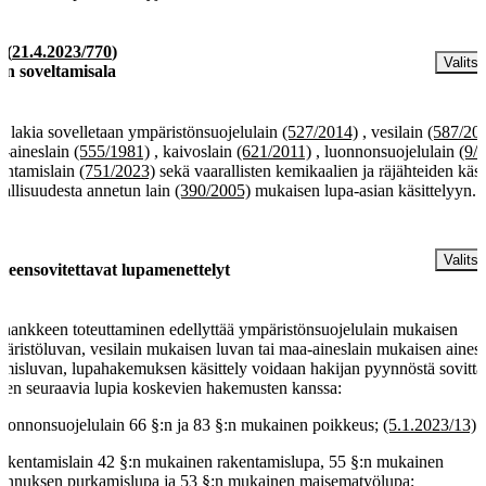
§
(
21.4.2023/770
)
Valitse
in soveltamisala
ä lakia sovelletaan ympäristönsuojelulain
(527/2014)
, vesilain
(587/20
-aineslain
(555/1981)
, kaivoslain
(621/2011)
, luonnonsuojelulain
(9/
entamislain
(751/2023)
sekä vaarallisten kemikaalien ja räjähteiden käsi
vallisuudesta annetun lain
(390/2005)
mukaisen lupa-asian käsittelyyn.
§
Valitse
teensovitettavat lupamenettelyt
 hankkeen toteuttaminen edellyttää ympäristönsuojelulain mukaisen
äristöluvan, vesilain mukaisen luvan tai maa-aineslain mukaisen aines
amisluvan, lupahakemuksen käsittely voidaan hakijan pyynnöstä sovitta
een seuraavia lupia koskevien hakemusten kanssa:
luonnonsuojelulain 66 §:n ja 83 §:n mukainen poikkeus;
(5.1.2023/13)
rakentamislain 42 §:n mukainen rakentamislupa, 55 §:n mukainen
ennuksen purkamislupa ja 53 §:n mukainen maisematyölupa;