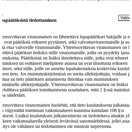
 §
Valitse
papäätöksistä tiedottaminen
eensovittavan viranomaisen on lähetettävä lupapäätökset hakijalle ja nii
ka ovat päätöksiä erikseen pyytäneet, sekä valvontaviranomaisille ja asi
istä etua valvoville viranomaisille. Yhteensovittavan viranomaisen on li
etettävä päätökset tiedoksi niille viranomaisille, joilta on pyydetty lausu
emuksista. Päätöksistä on lisäksi ilmoitettava niille, jotka ovat tehneet
stutuksen tai esittäneet mielipiteen asiassa tai ovat ilmoitusta erikseen
täneet, sekä niille, joille on annettu lupahakemuksia koskevista kuulutu
kseen tieto. Jos muistutuskirjelmässä on useita allekirjoittajia, voidaan p
mittaa tai tieto päätöksen antamisesta ilmoittaa vain muistutuksen
immäiselle allekirjoittajalle. Yhteensovittavan viranomaisen on lisäksi
lehdittava päätöksen toimittamisesta noudattaen, mitä 2 §:ssä mainituis
issa säädetään.
eensovittava viranomainen huolehtii, että tieto kuulutuksesta julkaistaa
s viipymättä toiminnan vaikutusalueen kunnissa kuntalain 108 §:n
aisesti. Lisäksi kuulutuksen julkaisemisesta on tiedotettava ainakin yh
kkeen vaikutusalueella yleisesti leviävässä sanomalehdessä, jollei asian
kitys ole vähäinen tai tiedottaminen ole muutoin tarpeetonta.