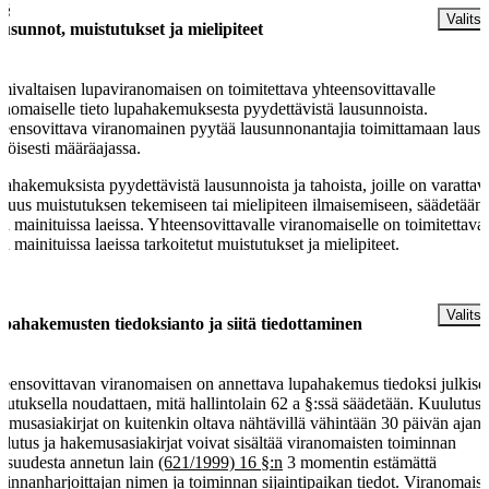
 §
Valitse
usunnot, muistutukset ja mielipiteet
mivaltaisen lupaviranomaisen on toimitettava yhteensovittavalle
anomaiselle tieto lupahakemuksesta pyydettävistä lausunnoista.
eensovittava viranomainen pyytää lausunnonantajia toimittamaan laus
köisesti määräajassa.
ahakemuksista pyydettävistä lausunnoista ja tahoista, joille on varattav
aisuus muistutuksen tekemiseen tai mielipiteen ilmaisemiseen, säädetään
sä mainituissa laeissa. Yhteensovittavalle viranomaiselle on toimitettava
sä mainituissa laeissa tarkoitetut muistutukset ja mielipiteet.
 §
Valitse
pahakemusten tiedoksianto ja siitä tiedottaminen
eensovittavan viranomaisen on annettava lupahakemus tiedoksi julkisel
lutuksella noudattaen, mitä hallintolain 62 a §:ssä säädetään. Kuulutus 
emusasiakirjat on kuitenkin oltava nähtävillä vähintään 30 päivän ajan.
lutus ja hakemusasiakirjat voivat sisältää viranomaisten toiminnan
kisuudesta annetun lain
(621/1999) 16 §:n
3 momentin estämättä
minnanharjoittajan nimen ja toiminnan sijaintipaikan tiedot. Viranomais