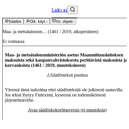
Laki.ai
Säädös
Oik. käyt.
-
Vir. ohjeet
-
Maa- ja metsätalousm…
(
1461
/
2019
,
alkuperäinen
)
Ei voimassa
Maa- ja metsätalousministeriön asetus Maanmittauslaitoksen
maksuista sekä kaupanvahvistuksesta perittävistä maksuista ja
korvauksista
(
1461
/
2019
,
muutoksineen
)
Säädösteksti puuttuu
⚠
Yleensä tämä tarkoittaa ettei säädöstekstiä ole julkisesti saatavilla.
Jos teksti löytyy Finlexistä, kyseessä on todennäköisesti
järjestelmävirhe.
Avaa säädöskokoelmaversio (ei muutoksia)