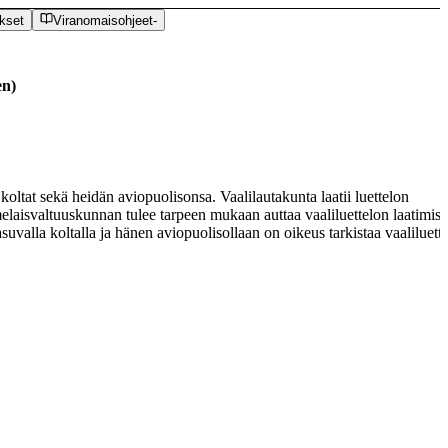
kset
Viranomaisohjeet
-
en
)
 koltat sekä heidän aviopuolisonsa. Vaalilautakunta laatii luettelon
melaisvaltuuskunnan tulee tarpeen mukaan auttaa vaaliluettelon laatimis
asuvalla koltalla ja hänen aviopuolisollaan on oikeus tarkistaa vaaliluette