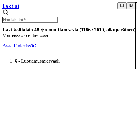
Laki.ai
Laki kolttalain 48 §:n muuttamisesta
(
1186
/
2019
,
alkuperäinen
)
Voimassaolo ei tiedossa
Avaa Finlexissä
§
- Luottamusmiesvaali