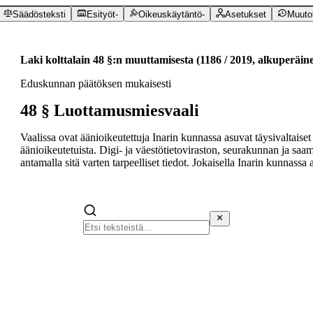
Säädösteksti
Esityöt
-
Oikeuskäytäntö
-
Asetukset
Muuto
Laki kolttalain 48 §:n muuttamisesta
(
1186
/
2019
,
alkuperäin
Eduskunnan päätöksen mukaisesti
48 §
Luottamusmiesvaali
Vaalissa ovat äänioikeutettuja Inarin kunnassa asuvat täysivaltaiset
äänioikeutetuista. Digi- ja väestötietoviraston, seurakunnan ja saa
antamalla sitä varten tarpeelliset tiedot. Jokaisella Inarin kunnassa 