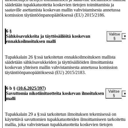
säädetään tupakkatuotteita koskevien tietojen toimittamista ja
saataville asettamista koskevan mallin vahvistamisesta annetussa
komission täytäntöönpanopäätöksessä (EU) 2015/2186.
6 §
Valitse
Sähkösavukkeita ja täyttösäiliöitä koskevan
▾
§
ennakkoilmoituksen malli
Tupakkalain 26 §:ssä tarkoitetun ennakkoilmoituksen mallista
säädetään sähkösavukkeiden ja täyttösäiliöiden ilmoittamista
koskevan yhteisen mallin vahvistamisesta annetussa komission
täytäntöönpanopäätöksessä (EU) 2015/2183.
6 b §
(
10.6.2025/397
)
Valitse
Savuttomia nikotiinituotteita koskevan ilmoituksen
▾
§
malli
Tupakkalain 29 a §:ssä tarkoitetun ilmoituksen tekemisessä on
käytettävä savuttomien tupakkatuotteiden ilmoittamiseen tarkoitettua
mallia, joka vahvistetaan tupakkatuotteita koskevien tietojen