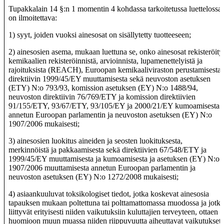
Tupakkalain 14 §:n 1 momentin 4 kohdassa tarkoitetussa luettelossa
on ilmoitettava:
1) syyt, joiden vuoksi ainesosat on sisällytetty tuotteeseen;
2) ainesosien asema, mukaan luettuna se, onko ainesosat rekisteröity
kemikaalien rekisteröinnistä, arvioinnista, lupamenettelyistä ja
rajoituksista (REACH), Euroopan kemikaaliviraston perustamisesta,
direktiivin 1999/45/EY muuttamisesta sekä neuvoston asetuksen
(ETY) N:o 793/93, komission asetuksen (EY) N:o 1488/94,
neuvoston direktiivin 76/769/ETY ja komission direktiivien
91/155/ETY, 93/67/ETY, 93/105/EY ja 2000/21/EY kumoamisesta
annetun Euroopan parlamentin ja neuvoston asetuksen (EY) N:o
1907/2006 mukaisesti;
3) ainesosien luokitus aineiden ja seosten luokituksesta,
merkinnöistä ja pakkaamisesta sekä direktiivien 67/548/ETY ja
1999/45/EY muuttamisesta ja kumoamisesta ja asetuksen (EY) N:o
1907/2006 muuttamisesta annetun Euroopan parlamentin ja
neuvoston asetuksen (EY) N:o 1272/2008 mukaisesti;
4) asiaankuuluvat toksikologiset tiedot, jotka koskevat ainesosia
tapauksen mukaan poltettuna tai polttamattomassa muodossa ja jotka
liittyvät erityisesti niiden vaikutuksiin kuluttajien terveyteen, ottaen
huomioon muun muassa niiden riippuvuutta aiheuttavat vaikutukset.