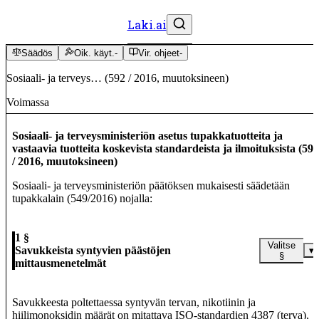
Laki.ai
Säädös
Oik. käyt.
-
Vir. ohjeet
-
Sosiaali- ja terveys…
(
592
/
2016
,
muutoksineen
)
Voimassa
Sosiaali- ja terveysministeriön asetus tupakkatuotteita ja
vastaavia tuotteita koskevista standardeista ja ilmoituksista
(
592
/
2016
,
muutoksineen
)
Sosiaali- ja terveysministeriön päätöksen mukaisesti säädetään
tupakkalain (549/2016) nojalla:
1 §
Valitse
Savukkeista syntyvien päästöjen
▾
§
mittausmenetelmät
Savukkeesta poltettaessa syntyvän tervan, nikotiinin ja
hiilimonoksidin määrät on mitattava ISO-standardien 4387 (terva),