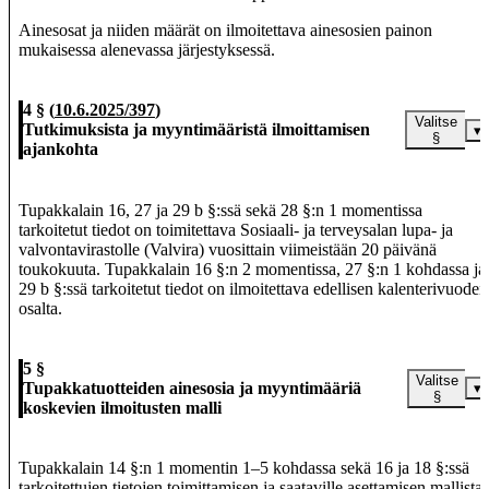
Ainesosat ja niiden määrät on ilmoitettava ainesosien painon
mukaisessa alenevassa järjestyksessä.
4 §
(
10.6.2025/397
)
Valitse
Tutkimuksista ja myyntimääristä ilmoittamisen
▾
§
ajankohta
Tupakkalain 16, 27 ja 29 b §:ssä sekä 28 §:n 1 momentissa
tarkoitetut tiedot on toimitettava Sosiaali- ja terveysalan lupa- ja
valvontavirastolle (Valvira) vuosittain viimeistään 20 päivänä
toukokuuta. Tupakkalain 16 §:n 2 momentissa, 27 §:n 1 kohdassa ja
29 b §:ssä tarkoitetut tiedot on ilmoitettava edellisen kalenterivuoden
osalta.
5 §
Valitse
Tupakkatuotteiden ainesosia ja myyntimääriä
▾
§
koskevien ilmoitusten malli
Tupakkalain 14 §:n 1 momentin 1–5 kohdassa sekä 16 ja 18 §:ssä
tarkoitettujen tietojen toimittamisen ja saataville asettamisen mallista