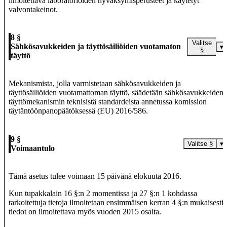
ilmoitettava laboratorioiden hyväksymisperusteet ja käytetyt
valvontakeinot.
8 §
Valitse
Sähkösavukkeiden ja täyttösäiliöiden vuotamaton
▾
§
täyttö
Mekanismista, jolla varmistetaan sähkösavukkeiden ja
täyttösäiliöiden vuotamattoman täyttö, säädetään sähkösavukkeiden
täyttömekanismin teknisistä standardeista annetussa komission
täytäntöönpanopäätöksessä (EU) 2016/586.
9 §
Valitse §
▾
Voimaantulo
Tämä asetus tulee voimaan 15 päivänä elokuuta 2016.
Kun tupakkalain 16 §:n 2 momentissa ja 27 §:n 1 kohdassa
tarkoitettuja tietoja ilmoitetaan ensimmäisen kerran 4 §:n mukaisesti,
tiedot on ilmoitettava myös vuoden 2015 osalta.