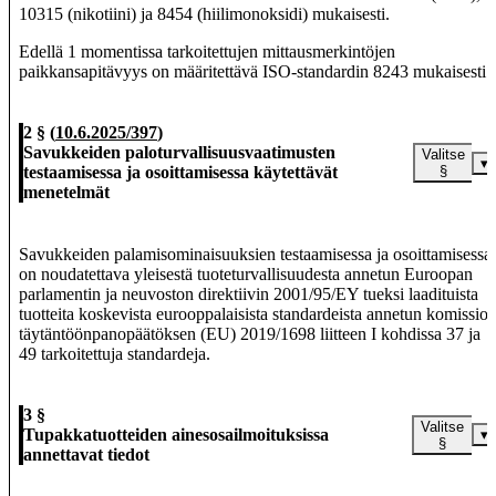
10315 (nikotiini) ja 8454 (hiilimonoksidi) mukaisesti.
Edellä 1 momentissa tarkoitettujen mittausmerkintöjen
paikkansapitävyys on määritettävä ISO-standardin 8243 mukaisesti.
2 §
(
10.6.2025/397
)
Savukkeiden paloturvallisuusvaatimusten
Valitse
▾
testaamisessa ja osoittamisessa käytettävät
§
menetelmät
Savukkeiden palamisominaisuuksien testaamisessa ja osoittamisessa
on noudatettava yleisestä tuoteturvallisuudesta annetun Euroopan
parlamentin ja neuvoston direktiivin 2001/95/EY tueksi laadituista
tuotteita koskevista eurooppalaisista standardeista annetun komissio
täytäntöönpanopäätöksen (EU) 2019/1698 liitteen I kohdissa 37 ja
49 tarkoitettuja standardeja.
3 §
Valitse
Tupakkatuotteiden ainesosailmoituksissa
▾
§
annettavat tiedot