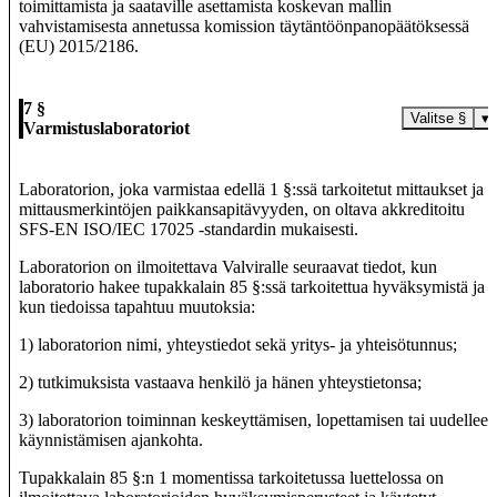
toimittamista ja saataville asettamista koskevan mallin
vahvistamisesta annetussa komission täytäntöönpanopäätöksessä
(EU) 2015/2186.
7 §
Valitse §
▾
Varmistuslaboratoriot
Laboratorion, joka varmistaa edellä 1 §:ssä tarkoitetut mittaukset ja
mittausmerkintöjen paikkansapitävyyden, on oltava akkreditoitu
SFS-EN ISO/IEC 17025 -standardin mukaisesti.
Laboratorion on ilmoitettava Valviralle seuraavat tiedot, kun
laboratorio hakee tupakkalain 85 §:ssä tarkoitettua hyväksymistä ja
kun tiedoissa tapahtuu muutoksia:
1) laboratorion nimi, yhteystiedot sekä yritys- ja yhteisötunnus;
2) tutkimuksista vastaava henkilö ja hänen yhteystietonsa;
3) laboratorion toiminnan keskeyttämisen, lopettamisen tai uudelleen
käynnistämisen ajankohta.
Tupakkalain 85 §:n 1 momentissa tarkoitetussa luettelossa on