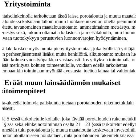
§
Yritystoiminta
ntaiselinkeinolla tarkoitetaan tässä laissa porotaloutta ja muuta maatalou
taloudeksi katsotaan tällöin muun luontaiselinkeinon ohella pienimuoto
joitettu tavanomainen maataloustuotanto, ammattimainen metsästys, mar
sienestys sekä, lukuun ottamatta kalastusta ja metsätaloutta, muu luonno
kuvaan tuottokykyyn perustuvien luonnonvarojen hyödyntäminen.
ä laki koskee myös muuta pienyritystoimintaa, joka työllistää yrittäjän 
en perheenjäsentensä lisäksi muita henkilöitä, alkutuotanto mukaan lue
ntään kolmea vuosityöpaikkaa vastaavasti. Jos yrityksen toiminnalla on
tyistä merkitystä kolttien toimeentulolle, voidaan edellä tarkoitettua
rempaankin toimintaan myöntää avustusta, tuettua lainaa tai valtiontaka
§
Eräät muun lainsäädännön mukaiset
kitoimenpiteet
tta-alueella toimivia paliskuntia tuetaan porotalouden rakennetukilain
aisesti.
llä 5 §:ssä tarkoitetulle koltalle, joka täyttää porotalouden rakennetukil
17 §:ssä sekä elinkeinotoiminnan osalta 21—23 §:ssä tarkoitetut edellyty
nnetään tuki porotaloutta ja muuta maataloutta koskevaan investointiin
anpidon aloittamiseen noudattaen, mitä porotalouden rakennetukilaissa