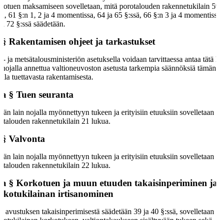
kotuen maksamiseen sovelletaan, mitä porotalouden rakennetukilain 59
sä, 61 §:n 1, 2 ja 4 momentissa, 64 ja 65 §:ssä, 66 §:n 3 ja 4 momentiss
ja 72 §:ssä säädetään.
 §
Rakentamisen ohjeet ja tarkastukset
- ja metsätalousministeriön asetuksella voidaan tarvittaessa antaa tätä la
 nojalla annettua valtioneuvoston asetusta tarkempia säännöksiä tämän l
alla tuettavasta rakentamisesta.
 a §
Tuen seuranta
än lain nojalla myönnettyyn tukeen ja erityisiin etuuksiin sovelletaan
otalouden rakennetukilain 21 lukua.
 §
Valvonta
än lain nojalla myönnettyyn tukeen ja erityisiin etuuksiin sovelletaan
otalouden rakennetukilain 22 lukua.
 a §
Korkotuen ja muun etuuden takaisinperiminen ja
rkotukilainan irtisanominen
ä avustuksen takaisinperimisestä säädetään 39 ja 40 §:ssä, sovelletaan