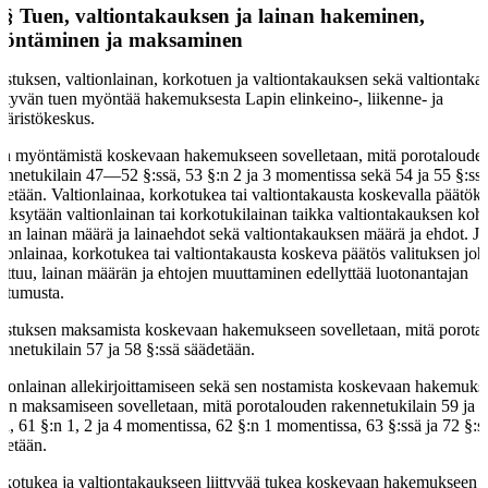
 §
Tuen, valtiontakauksen ja lainan hakeminen,
öntäminen ja maksaminen
stuksen, valtionlainan, korkotuen ja valtiontakauksen sekä valtiontak
ältyvän tuen myöntää hakemuksesta Lapin elinkeino-, liikenne- ja
äristökeskus.
n myöntämistä koskevaan hakemukseen sovelletaan, mitä porotaloude
ennetukilain 47—52 §:ssä, 53 §:n 2 ja 3 momentissa sekä 54 ja 55 §:ss
detään. Valtionlainaa, korkotukea tai valtiontakausta koskevalla päätöks
äksytään valtionlainan tai korkotukilainan taikka valtiontakauksen koh
van lainan määrä ja lainaehdot sekä valtiontakauksen määrä ja ehdot. Jo
tionlainaa, korkotukea tai valtiontakausta koskeva päätös valituksen joh
ttuu, lainan määrän ja ehtojen muuttaminen edellyttää luotonantajan
stumusta.
stuksen maksamista koskevaan hakemukseen sovelletaan, mitä porota
ennetukilain 57 ja 58 §:ssä säädetään.
tionlainan allekirjoittamiseen sekä sen nostamista koskevaan hakemuks
nan maksamiseen sovelletaan, mitä porotalouden rakennetukilain 59 ja 
sä, 61 §:n 1, 2 ja 4 momentissa, 62 §:n 1 momentissa, 63 §:ssä ja 72 §:s
detään.
kotukea ja valtiontakaukseen liittyvää tukea koskevaan hakemukseen 