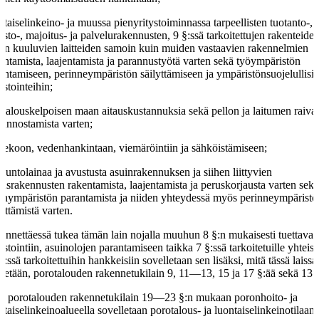
ntaiselinkeino- ja muussa pienyritystoiminnassa tarpeellisten tuotanto-,
asto-, majoitus- ja palvelurakennusten, 9 §:ssä tarkoitettujen rakenteide
hin kuuluvien laitteiden samoin kuin muiden vastaavien rakennelmien
entamista, laajentamista ja parannustyötä varten sekä työympäristön
antamiseen, perinneympäristön säilyttämiseen ja ympäristönsuojelullisii
estointeihin;
talouskelpoisen maan aitauskustannuksia sekä pellon ja laitumen raiva
kunnostamista varten;
ntekoon, vedenhankintaan, viemäröintiin ja sähköistämiseen;
asuntolainaa ja avustusta asuinrakennuksen ja siihen liittyvien
ousrakennusten rakentamista, laajentamista ja peruskorjausta varten sek
inympäristön parantamista ja niiden yhteydessä myös perinneympäristö
lyttämistä varten.
nnettäessä tukea tämän lain nojalla muuhun 8 §:n mukaisesti tuettava
estointiin, asuinolojen parantamiseen taikka 7 §:ssä tarkoitetuille yhteisöi
§:ssä tarkoitettuihin hankkeisiin sovelletaan sen lisäksi, mitä tässä laissa
detään, porotalouden rakennetukilain 9, 11—13, 15 ja 17 §:ää sekä 13 
ä porotalouden rakennetukilain 19—23 §:n mukaan poronhoito- ja
ntaiselinkeinoalueella sovelletaan porotalous- ja luontaiselinkeinotilaan,