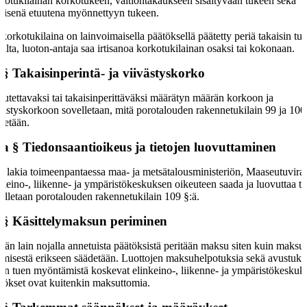
kotukilainan korkotukeen, valtiontakaukseen sisältyvään tukeen sekä
tyisenä etuutena myönnettyyn tukeen.
 korkotukilaina on lainvoimaisella päätöksellä päätetty periä takaisin tu
jalta, luoton-antaja saa irtisanoa korkotukilainan osaksi tai kokonaan.
 §
Takaisinperintä- ja viivästyskorko
autettavaksi tai takaisinperittäväksi määrätyn määrän korkoon ja
västyskorkoon sovelletaan, mitä porotalouden rakennetukilain 99 ja 100
detään.
 a §
Tiedonsaantioikeus ja tietojen luovuttaminen
ä lakia toimeenpantaessa maa- ja metsätalousministeriön, Maaseutuviras
nkeino-, liikenne- ja ympäristökeskuksen oikeuteen saada ja luovuttaa ti
elletaan porotalouden rakennetukilain 109 §:ä.
 §
Käsittelymaksun periminen
än lain nojalla annetuista päätöksistä peritään maksu siten kuin maksu
imisestä erikseen säädetään. Luottojen maksuhelpotuksia sekä avustuks
n tuen myöntämistä koskevat elinkeino-, liikenne- ja ympäristökeskuk
tökset ovat kuitenkin maksuttomia.