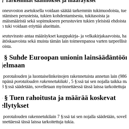
 §
Tarkemmat säännökset ja määräykset
tioneuvoston asetuksella voidaan säätää tarkemmin tukimuodoista, tuen
ntämisen perusteista, tukien kohdentamisesta, tukitasoista ja
mmäismääristä sekä sopimukseen perustuvien tukien yleisistä ehdoista ja
en tuki voidaan eriyttää alueittain.
seutuvirasto antaa määräykset kauppakirja- ja velkakirjakaavoista, ha
päätöskaavoista sekä muista tämän lain toimeenpanoa varten tarpeellisist
voista.
a §
Suhde Euroopan unionin lainsäädäntöön
hjelmaan
ä porotalouden ja luontaiselinkeinojen rakennetuista annetun lain (986/
jempänä
porotalouden rakennetukilaki
, 5 §:ssä tai sen nojalla taikka ma
n 8 §:ssä säädetään, sovelletaan myönnettäessä tässä laissa tarkoitettuja t
b §
Tuen rahoitusta ja määrää koskevat
ellytykset
ä porotalouden rakennetukilain 7 §:ssä tai sen nojalla säädetään, sovell
nnettäessä tässä laissa tarkoitettuja tukia.