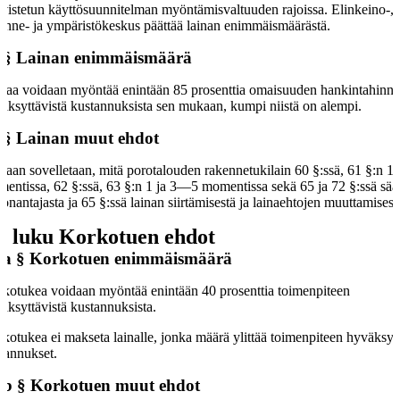
vistetun käyttösuunnitelman myöntämisvaltuuden rajoissa. Elinkeino-,
kenne- ja ympäristökeskus päättää lainan enimmäismäärästä.
 §
Lainan enimmäismäärä
naa voidaan myöntää enintään 85 prosenttia omaisuuden hankintahinnas
äksyttävistä kustannuksista sen mukaan, kumpi niistä on alempi.
 §
Lainan muut ehdot
naan sovelletaan, mitä porotalouden rakennetukilain 60 §:ssä, 61 §:n 1, 
entissa, 62 §:ssä, 63 §:n 1 ja 3—5 momentissa sekä 65 ja 72 §:ssä sää
tonantajasta ja 65 §:ssä lainan siirtämisestä ja lainaehtojen muuttamisest
a luku
Korkotuen ehdot
 a §
Korkotuen enimmäismäärä
kotukea voidaan myöntää enintään 40 prosenttia toimenpiteen
äksyttävistä kustannuksista.
kotukea ei makseta lainalle, jonka määrä ylittää toimenpiteen hyväksyt
tannukset.
 b §
Korkotuen muut ehdot