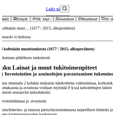
Laki.ai
äädös
Esityöt
-
Oik. käyt.
-
Asetukset
Muutokset
Vir. oh
 kolttalain muut…
(
1677
/
2015
,
alkuperäinen
)
assaolo ei tiedossa
i kolttalain muuttamisesta
(
1677
/
2015
,
alkuperäinen
)
skunnan päätöksen mukaisesti
luku
Lainat ja muut tukitoimenpiteet
 §
Investointien ja asuinolojen parantamisen tukemine
uun ottamatta 2 kohdan mukaisia tukikohteita valtionlainaa, korkotuke
tiontakausta ja avustusta voidaan myöntää 8 §:ssä tarkoitettujen lakien
aisesti seuraaviin tarkoituksiin:
investointilainaa ja -avustusta:
ntaiselinkeino- ja muussa pienyritystoiminnassa tarpeellisen kiinteän ja
aimen käyttöomaisuuden hankintaan;