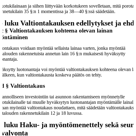
kotukilainaan ja siihen liittyvään korkotukeen sovelletaan, mitä porota
ennetukilain 35 §:n 1 momentissa ja 38—40 §:ssä säädetään.
b luku
Valtiontakauksen edellytykset ja ehd
 c §
Valtiontakauksen kohteena olevan lainan
öntäminen
tiontakaus voidaan myöntää sellaista lainaa varten, jonka myöntää
talouden rakennetuista annetun lain 16 §:n mukaisesti hyväksytty
tonantaja.
äksytty luotonantaja voi myöntää valtiontakauksen kohteena olevan la
 jälkeen, kun valtiontakausta koskeva päätös on tehty.
 d §
Valtiontakaus
tannolliseen investointiin tai asunnon rakentamiseen myönnetylle
kotukilainalle tai muulle hyväksytyn luotonantajan myöntämälle lainall
daan myöntää valtiontakaus noudattaen, mitä säädetään valtiontakaukse
otalouden rakennetukilain 12 ja 18 luvussa.
c luku
Haku- ja myöntömenettely sekä seur
 valvonta