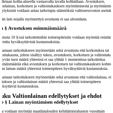
elletaan koltta-alueella vastaavalla tavalla kolttatilaan. Avustuksen,
tionlainan, korkotuen ja valtiontakauksen myöntämisestä ja myöntämis
llytyksistä voidaan antaa tarkempia säännöksiä valtioneuvoston asetukse
än lain nojalla myönnettyä avustusta ei saa ulosmitata.
 a §
Avustuksen enimmäismäärä
stusta 10 §:ssä tarkoitettuihin toimenpiteisiin voidaan myöntää enintää
senttia hyväksyttävistä kustannuksista.
 samaan tarkoitukseen myönnetään sekä avustusta että korkotukea tai
tiontakausta, johon sisältyy tukea, avustuksen, korkotuen ja valtiontak
ältyvän tuen määrä yhteensä ei saa ylittää 1 momentissa tarkoitettua
mmäismäärää eikä avustuksen ja korkotuen tai valtiontakauksen kohtee
van lainan määrä yhteensä toimenpiteen hyväksyttäviä kustannuksia.
 samaan tarkoitukseen myönnetään sekä avustusta että valtionlainaa, ei
stuksen ja valtionlainan määrä yhteensä saa ylittää toimenpiteen
äksyttäviä kustannuksia.
luku
Valtionlainan edellytykset ja ehdot
 b §
Lainan myöntämisen edellytykset
na voidaan myöntää maatilatalouden kehittämisrahaston vuosittain