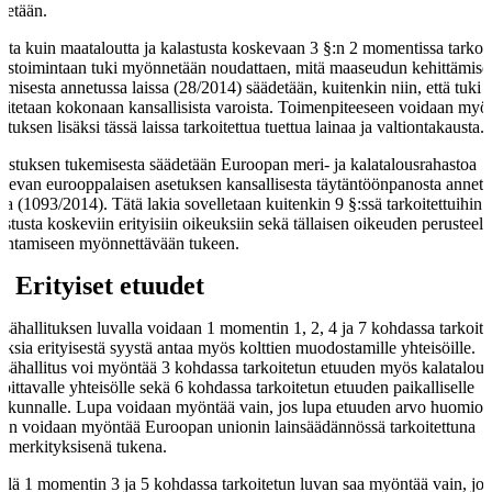
detään.
ta kuin maataloutta ja kalastusta koskevaan 3 §:n 2 momentissa tarkoi
tystoimintaan tuki myönnetään noudattaen, mitä maaseudun kehittämise
emisesta annetussa laissa (28/2014) säädetään, kuitenkin niin, että tuki
oitetaan kokonaan kansallisista varoista. Toimenpiteeseen voidaan myö
stuksen lisäksi tässä laissa tarkoitettua tuettua lainaa ja valtiontakausta.
astuksen tukemisesta säädetään Euroopan meri- ja kalatalousrahastoa
kevan eurooppalaisen asetuksen kansallisesta täytäntöönpanosta annetu
ssa (1093/2014). Tätä lakia sovelletaan kuitenkin 9 §:ssä tarkoitettuihin
astusta koskeviin erityisiin oikeuksiin sekä tällaisen oikeuden perusteell
entamiseen myönnettävään tukeen.
§
Erityiset etuudet
sähallituksen luvalla voidaan 1 momentin 1, 2, 4 ja 7 kohdassa tarkoite
uksia erityisestä syystä antaa myös kolttien muodostamille yhteisöille.
sähallitus voi myöntää 3 kohdassa tarkoitetun etuuden myös kalatalout
joittavalle yhteisölle sekä 6 kohdassa tarkoitetun etuuden paikalliselle
iskunnalle. Lupa voidaan myöntää vain, jos lupa etuuden arvo huomio
aen voidaan myöntää Euroopan unionin lainsäädännössä tarkoitettuna
ämerkityksisenä tukena.
llä 1 momentin 3 ja 5 kohdassa tarkoitetun luvan saa myöntää vain, jos