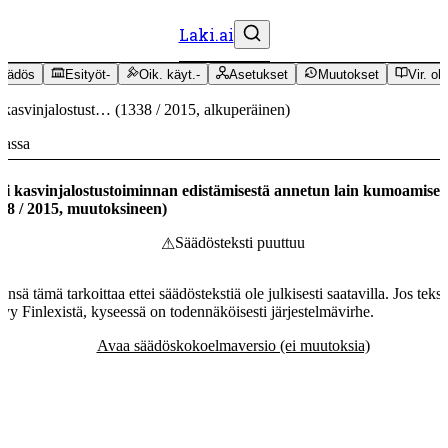
Laki.ai
äädös
Esityöt
-
Oik. käyt.
-
Asetukset
Muutokset
Vir. oh
 kasvinjalostust…
(
1338
/
2015
,
alkuperäinen
)
massa
i kasvinjalostustoiminnan edistämisestä annetun lain kumoamises
38
/
2015
,
muutoksineen
)
Säädösteksti puuttuu
⚠
ensä tämä tarkoittaa ettei säädöstekstiä ole julkisesti saatavilla. Jos tekst
tyy Finlexistä, kyseessä on todennäköisesti järjestelmävirhe.
Avaa säädöskokoelmaversio (ei muutoksia)