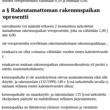
ennusten veroprosentiksi vähintään 0,39 ja enintään 0,90.
 a §
Rakentamattoman rakennuspaikan
roprosentti
nanvaltuusto voi määrätä erikseen 2 momentissa tarkoitetun
entamattoman rakennuspaikan veroprosentin, joka on vähintään 1,00 ja
ntään 4,00.
llistä veroprosenttia sovelletaan rakentamattomaan rakennuspaikkaan, jo
asemakaava on ollut voimassa vähintään vuoden ennen kalenterivuode
ua;
asemakaavan mukaan rakennuspaikan rakennusoikeudesta yli puolet on
voitettu asuntotarkoitukseen;
rakennuspaikalla ei ole asuinkäytössä olevaa asuinrakennusta eikä sille 
nkäyttö- ja rakennuslain (132/1999) 149 c §:ssä tarkoitetulla tavalla ry
entamaan sellaista ennen kalenterivuoden alkua;
rakennuspaikalle on maankäyttö- ja rakennuslain 135 §:ssä tarkoitettu
ttökelpoinen pääsytie tai mahdollisuus sellaisen järjestämiseen;
rakennuspaikka on liitettävissä yleiseen vesijohtoon ja viemäriin