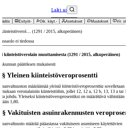
Laki.ai
äädös
Esityöt
-
Oik. käyt.
-
Asetukset
Muutokset
Vir. oh
 kiinteistöverol…
(
1291
/
2015
,
alkuperäinen
)
assaolo ei tiedossa
i kiinteistöverolain muuttamisesta
(
1291
/
2015
,
alkuperäinen
)
skunnan päätöksen mukaisesti
 §
Yleinen kiinteistöveroprosentti
nnanvaltuuston määräämää
yleistä kiinteistöveroprosenttia
sovelletaan 
n mukaan veronalaisiin kiinteistöihin, jollei 12, 12 a, 12 b, 13, 13 a tai 1
ta johdu. Yleiseksi kiinteistöveroprosentiksi on määrättävä vähintään 0
ntään 1,80.
 §
Vakituisten asuinrakennusten veroprosen
nanvaltuusto määrää pääasiassa vakituiseen asumiseen käytettävien