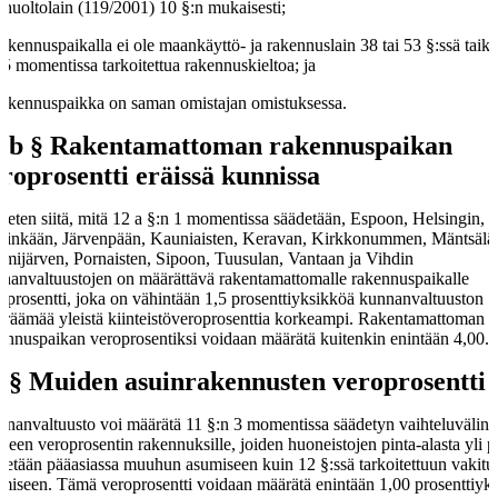
ihuoltolain (119/2001) 10 §:n mukaisesti;
rakennuspaikalla ei ole maankäyttö- ja rakennuslain 38 tai 53 §:ssä taik
 5 momentissa tarkoitettua rakennuskieltoa; ja
rakennuspaikka on saman omistajan omistuksessa.
 b §
Rakentamattoman rakennuspaikan
roprosentti eräissä kunnissa
keten siitä, mitä 12 a §:n 1 momentissa säädetään, Espoon, Helsingin,
inkään, Järvenpään, Kauniaisten, Keravan, Kirkkonummen, Mäntsälä
mijärven, Pornaisten, Sipoon, Tuusulan, Vantaan ja Vihdin
nanvaltuustojen on määrättävä rakentamattomalle rakennuspaikalle
oprosentti, joka on vähintään 1,5 prosenttiyksikköä kunnanvaltuuston
räämää yleistä kiinteistöveroprosenttia korkeampi. Rakentamattoman
ennuspaikan veroprosentiksi voidaan määrätä kuitenkin enintään 4,00.
 §
Muiden asuinrakennusten veroprosentti
nanvaltuusto voi määrätä 11 §:n 3 momentissa säädetyn vaihteluvälin s
kseen veroprosentin rakennuksille, joiden huoneistojen pinta-alasta yli p
tetään pääasiassa muuhun asumiseen kuin 12 §:ssä tarkoitettuun vakitu
miseen. Tämä veroprosentti voidaan määrätä enintään 1,00 prosenttiyk