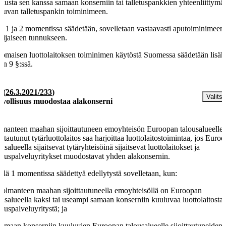
ttausta sen kanssa samaan konserniin tai talletuspankkien yhteenliittymä
luvan talletuspankin toiminimeen.
ä 1 ja 2 momentissa säädetään, sovelletaan vastaavasti aputoiminimeen 
ssijaiseen tunnukseen.
omaisen luottolaitoksen toiminimen käytöstä Suomessa säädetään lisäk
un 9 §:ssä.
§
(
26.3.2021/233
)
Valitse
lvollisuus muodostaa alakonserni
manteen maahan sijoittautuneen emoyhteisön Euroopan talousalueelle
oittautunut tytärluottolaitos saa harjoittaa luottolaitostoimintaa, jos Euro
ousalueella sijaitsevat tytäryhteisöinä sijaitsevat luottolaitokset ja
oituspalveluyritykset muodostavat yhden alakonsernin.
llä 1 momentissa säädettyä edellytystä sovelletaan, kun:
kolmanteen maahan sijoittautuneella emoyhteisöllä on Euroopan
ousalueella kaksi tai useampi samaan konserniin kuuluvaa luottolaitosta 
oituspalveluyritystä; ja
samaan konserniin kuuluvien Euroopan talousalueelle sijoittautuneiden