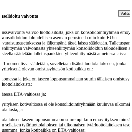
§
Valitse
nsolidoitu valvonta
anssivalvonta valvoo luottolaitosta, joka on konsolidointiryhmän emoyr
 konsolidoidun taloudellisen aseman perusteella niin kuin EU:n
avaraisuusasetuksessa ja jäljempänä tässä laissa säädetään. Talletuspan
eenliittymän valvonnasta yhteenliittymän konsolidoidun taloudellisen 
usteella säädetään talletuspankkien yhteenliittymästä annetussa laissa.
ä 1 momentissa säädetään, sovelletaan lisäksi luottolaitokseen, jonka
yrityksenä olevan omistusyhteisön kotipaikka on:
Suomessa ja joka on taseen loppusummaltaan suurin tällaisen omistusyh
ärluottolaitoksista;
toisessa ETA-valtiossa ja:
yrityksen kotivaltiossa ei ole konsolidointiryhmään kuuluvaa ulkomais
ttolaitosta; ja
ttolaitoksen taseen loppusumma on suurempi kuin emoyrityksen minkä
n sellaisen tytärluottolaitoksen tai ulkomaisen tytärluottolaitoksen tase
pusumma, jonka kotipaikka on ETA-valtiossa;