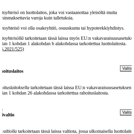
ttoyhteisö
on luottolaitos, joka voi vastaanottaa yleisöltä muita
aisinmaksettavia varoja kuin talletuksia.
ttoyhteisö voi olla osakeyhtiö, osuuskunta tai hypoteekkiyhdistys.
ttoyhteisöllä
tarkoitetaan tässä laissa myös EU:n vakavaraisuusasetuks
iklan 1 kohdan 1 alakohdan b alakohdassa tarkoitettua luottolaitosta.
.6.2021/525)
 §
Valitse
hoituslaitos
oituslaitoksella
tarkoitetaan tässä laissa EU:n vakavaraisuusasetuksen 
iklan 1 kohdan 26 alakohdassa tarkoitettua rahoituslaitosta.
 §
Valitse
tivaltio
ivaltiolla
tarkoitetaan tässä laissa valtiota, jossa ulkomaisella luottolaito