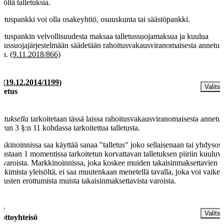
isöltä talletuksia.
letuspankki voi olla osakeyhtiö, osuuskunta tai säästöpankki.
letuspankin velvollisuudesta maksaa talletussuojamaksua ja kuulua
letussuojajärjestelmään säädetään rahoitusvakausviranomaisesta annetus
sa.
(9.11.2018/866)
§
(
19.12.2014/1199
)
Valitse
lletus
letuksella
tarkoitetaan tässä laissa rahoitusvakausviranomaisesta annetun
uvun 3 §:n 11 kohdassa tarkoitettua talletusta.
kkinoinnissa saa käyttää sanaa "talletus" joko sellaisenaan tai yhdysos
oastaan 1 momentissa tarkoitetun korvattavan talletuksen piiriin kuuluvi
avaroista. Markkinoinnissa, joka koskee muiden takaisinmaksettavien v
kkimista yleisöltä, ei saa muutenkaan menetellä tavalla, joka voi vaikeu
letusten erottumista muista takaisinmaksettavista varoista.
 §
Valitse
ottoyhteisö