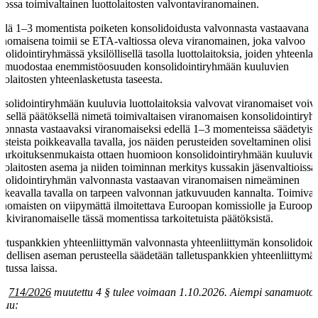
tiossa toimivaltainen luottolaitosten valvontaviranomainen.
llä 1–3 momentista poiketen konsolidoidusta valvonnasta vastaavana
anomaisena toimii se ETA-valtiossa oleva viranomainen, joka valvoo
solidointiryhmässä yksilöllisellä tasolla luottolaitoksia, joiden yhteenlas
e muodostaa enemmistöosuuden konsolidointiryhmään kuuluvien
ttolaitosten yhteenlasketusta taseesta.
solidointiryhmään kuuluvia luottolaitoksia valvovat viranomaiset voiv
eisellä päätöksellä nimetä toimivaltaisen viranomaisen konsolidointiry
vonnasta vastaavaksi viranomaiseksi edellä 1–3 momenteissa säädetyist
usteista poikkeavalla tavalla, jos näiden perusteiden soveltaminen olisi
tarkoituksenmukaista ottaen huomioon konsolidointiryhmään kuuluvie
ttolaitosten asema ja niiden toiminnan merkitys kussakin jäsenvaltioissa,
solidointiryhmän valvonnasta vastaavan viranomaisen nimeäminen
kkeavalla tavalla on tarpeen valvonnan jatkuvuuden kannalta. Toimivalt
anomaisten on viipymättä ilmoitettava Euroopan komissiolle ja Euroop
kkiviranomaiselle tässä momentissa tarkoitetuista päätöksistä.
letuspankkien yhteenliittymän valvonnasta yhteenliittymän konsolidoid
oudellisen aseman perusteella säädetään talletuspankkien yhteenliittymäs
etussa laissa.
la
714/2026
muutettu 4 § tulee voimaan 1.10.2026. Aiempi sanamuoto
luu: