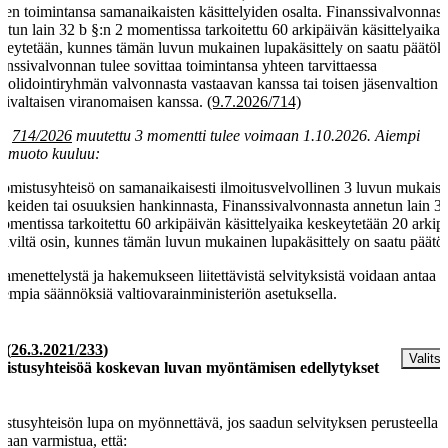
een toimintansa samanaikaisten käsittelyiden osalta. Finanssivalvonnast
etun lain 32 b §:n 2 momentissa tarkoitettu 60 arkipäivän käsittelyaika
keytetään, kunnes tämän luvun mukainen lupakäsittely on saatu päätök
anssivalvonnan tulee sovittaa toimintansa yhteen tarvittaessa
solidointiryhmän valvonnasta vastaavan kanssa tai toisen jäsenvaltion
mivaltaisen viranomaisen kanssa.
(9.7.2026/714)
la
714/2026
muutettu 3 momentti tulee voimaan 1.10.2026. Aiempi
amuoto kuuluu:
 omistusyhteisö on samanaikaisesti ilmoitusvelvollinen 3 luvun mukaise
kkeiden tai osuuksien hankinnasta, Finanssivalvonnasta annetun lain 32
omentissa tarkoitettu 60 arkipäivän käsittelyaika keskeytetään 20 arkip
ttäviltä osin, kunnes tämän luvun mukainen lupakäsittely on saatu päätö
amenettelystä ja hakemukseen liitettävistä selvityksistä voidaan antaa
kempia säännöksiä valtiovarainministeriön asetuksella.
§
(
26.3.2021/233
)
Valitse
istusyhteisöä koskevan luvan myöntämisen edellytykset
stusyhteisön lupa on myönnettävä, jos saadun selvityksen perusteella
daan varmistua, että: