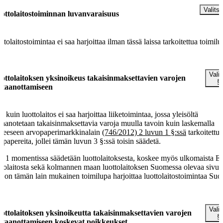
§
Valitse
ottolaitostoiminnan luvanvaraisuus
ttolaitostoimintaa ei saa harjoittaa ilman tässä laissa tarkoitettua toimilu
§
Valit
ottolaitoksen yksinoikeus takaisinmaksettavien varojen
§
staanottamiseen
 kuin luottolaitos ei saa harjoittaa liiketoimintaa, jossa yleisöltä
taanotetaan takaisinmaksettavia varoja muulla tavoin kuin laskemalla
kkeeseen arvopaperimarkkinalain
(746/2012) 2 luvun 1 §:ssä
tarkoitettuj
opapereita, jollei tämän luvun 3 §:ssä toisin säädetä.
ä 1 momentissa säädetään luottolaitoksesta, koskee myös ulkomaista 
ttolaitosta sekä kolmannen maan luottolaitoksen Suomessa olevaa sivulii
la on tämän lain mukainen toimilupa harjoittaa luottolaitostoimintaa Su
§
Valit
ottolaitoksen yksinoikeutta takaisinmaksettavien varojen
§
staanottamiseen koskevat poikkeukset