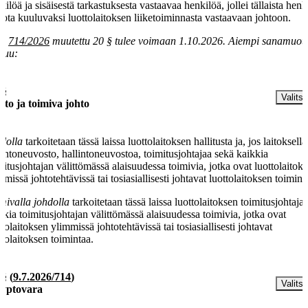
kilöä ja sisäisestä tarkastuksesta vastaavaa henkilöä, jollei tällaista henk
sota kuuluvaksi luottolaitoksen liiketoiminnasta vastaavaan johtoon.
la
714/2026
muutettu 20 § tulee voimaan 1.10.2026. Aiempi sanamuot
luu:
 §
Valitse
hto ja toimiva johto
dolla
tarkoitetaan tässä laissa luottolaitoksen hallitusta ja, jos laitoksell
lintoneuvosto, hallintoneuvostoa, toimitusjohtajaa sekä kaikkia
mitusjohtajan välittömässä alaisuudessa toimivia, jotka ovat luottolaitok
mmissä johtotehtävissä tai tosiasiallisesti johtavat luottolaitoksen toimint
mivalla johdolla
tarkoitetaan tässä laissa luottolaitoksen toimitusjohtaja
kkia toimitusjohtajan välittömässä alaisuudessa toimivia, jotka ovat
ttolaitoksen ylimmissä johtotehtävissä tai tosiasiallisesti johtavat
ttolaitoksen toimintaa.
 §
(
9.7.2026/714
)
Valitse
yptovara