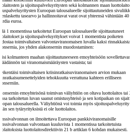
ttolaitosten ja sijoituspalveluyritysten sekä kolmannen maan luottolaitos
oituspalveluyritysten Euroopan talousalueelle sijoittautuneiden sivuliikk
eenlaskettu tasearvo ja hallinnoitavat varat ovat yhteensä vähintään 40
jardia euroa.
llä 1 momentissa tarkoitetut Euroopan talousalueelle sijoittautuneet
ttolaitokset ja sijoituspalveluyritykset voivat 1 momentista poiketen
dostaa toimivaltaisen valvontaviranomaisen luvalla kaksi rinnakkaista
konsernia, jos yhden alakonsernin muodostaminen:
olisi kolmanteen maahan sijoittautuneeseen emoyhteisöön sovellettavan
nsäädännön tai viranomaismääräysten vastaista; tai
heikentäisi toimivaltaisen kriisinratkaisuviranomaisen arvion mukaan
isinratkaisumenettelyiden tehokkuutta verrattuna kahteen erilliseen
konserniin.
konsernin emoyhteisönä toimivan väliyhtiön on oltava luottolaitos tai 2
ussa tarkoitetun luvan saanut omistusyhteisö ja sen kotipaikan on sijaitt
oopan talousalueella. Väliyhtiönä voi toimia myös sijoituspalveluyritys,
ään sen tytäryrityksistä ei ole luottolaitos.
anssivalvonnan on ilmoitettava Euroopan pankkiviranomaisille
anssivalvonnan valvontaan kuuluvista 1 momentissa tarkoitetuista
ttolaitoksista luottolaitosdirektiivin 21 b artiklan 6 kohdan mukaisesti.