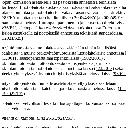
oopan komission asetuksella tai päätöksellä annetuissa teknisissä
ndardeissa. Luottolaitosta koskevia säännöksiä on lisäksi oikeudesta harj
ttolaitostoimintaa ja luottolaitosten vakavaraisuusvalvonnasta, direktiivi
2/87/EY muuttamisesta sekä direktiivien 2006/48/EY ja 2006/49/EY
oamisesta annetussa Euroopan parlamentin ja neuvoston direktiivissä
3/36/EU, jäljempänä
luottolaitosdirektiivi
, tarkoitetuissa Euroopan
ission asetuksella tai päätöksellä annetuissa teknisissä standardeissa.
.6.2021/525)
keyhtiömuotoisesta luottolaitoksesta säädetään tämän lain lisäksi
kepankeista ja muista osakeyhtiömuotoisista luottolaitoksista annetussa la
01/2001)
, säästöpankista säästöpankkilaissa
(1502/2001)
,
uskuntamuotoisesta luottolaitoksesta osuuspankeista ja muista
uskuntamuotoisista luottolaitoksista annetussa laissa
(423/2013)
sekä
oteekkiyhdistyksestä hypoteekkiyhdistyksistä annetussa laissa
(936/19
nnitysluottopankkitoiminnalle asetetuista edellytyksistä säädetään
nnitysluottopankeista ja katetuista joukkolainoista annetussa laissa
(151/
1.3.2022/152)
ttolaitoksen velvollisuudesta kuulua sijoittajien korvausrahastoon sääd
oituspalvelulaissa.
omentti on kumottu L:lla
26.3.2021/233
.
oituspalvelulain soveltamisesta sijoituspalveluja tarjoavaan tai sijoitusto