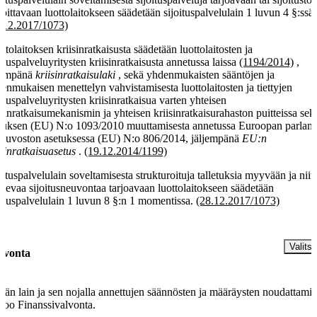
joittavaan luottolaitokseen säädetään sijoituspalvelulain 1 luvun 4 §:ssä.
.12.2017/1073)
ttolaitoksen kriisinratkaisusta säädetään luottolaitosten ja
oituspalveluyritysten kriisinratkaisusta annetussa laissa
(1194/2014)
,
jempänä
kriisinratkaisulaki
, sekä yhdenmukaisten sääntöjen ja
enmukaisen menettelyn vahvistamisesta luottolaitosten ja tiettyjen
oituspalveluyritysten kriisinratkaisua varten yhteisen
isinratkaisumekanismin ja yhteisen kriisinratkaisurahaston puitteissa sek
tuksen (EU) N:o 1093/2010 muuttamisesta annetussa Euroopan parlam
neuvoston asetuksessa (EU) N:o 806/2014, jäljempänä
EU:n
isinratkaisuasetus
.
(19.12.2014/1199)
oituspalvelulain soveltamisesta strukturoituja talletuksia myyvään ja niit
kevaa sijoitusneuvontaa tarjoavaan luottolaitokseen säädetään
oituspalvelulain 1 luvun 8 §:n 1 momentissa.
(28.12.2017/1073)
§
Valitse
lvonta
än lain ja sen nojalla annettujen säännösten ja määräysten noudattamis
voo Finanssivalvonta.