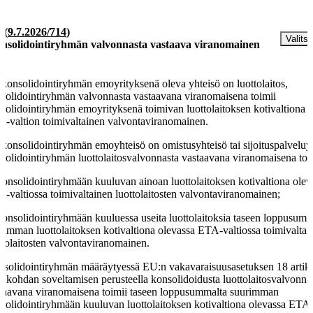
§
(
9.7.2026/714
)
Valitse
nsolidointiryhmän valvonnasta vastaava viranomainen
 konsolidointiryhmän emoyrityksenä oleva yhteisö on luottolaitos,
solidointiryhmän valvonnasta vastaavana viranomaisena toimii
solidointiryhmän emoyrityksenä toimivan luottolaitoksen kotivaltiona 
-valtion toimivaltainen valvontaviranomainen.
 konsolidointiryhmän emoyhteisö on omistusyhteisö tai sijoituspalveluyr
solidointiryhmän luottolaitosvalvonnasta vastaavana viranomaisena toi
konsolidointiryhmään kuuluvan ainoan luottolaitoksen kotivaltiona olev
-valtiossa toimivaltainen luottolaitosten valvontaviranomainen;
konsolidointiryhmään kuuluessa useita luottolaitoksia taseen loppusumm
rimman luottolaitoksen kotivaltiona olevassa ETA-valtiossa toimivaltai
ttolaitosten valvontaviranomainen.
solidointiryhmän määräytyessä EU:n vakavaraisuusasetuksen 18 artik
 6 kohdan soveltamisen perusteella konsolidoidusta luottolaitosvalvonna
taavana viranomaisena toimii taseen loppusummalta suurimman
solidointiryhmään kuuluvan luottolaitoksen kotivaltiona olevassa ETA