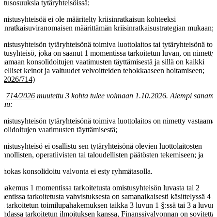
stusosuuksia tytäryhteisöissä;
omistusyhteisöä ei ole määritelty kriisinratkaisun kohteeksi
isinratkaisuviranomaisen määrittämän kriisinratkaisustrategian mukaan;
omistusyhteisön tytäryhteisönä toimiva luottolaitos tai tytäryhteisönä to
stusyhteisö, joka on saanut 1 momentissa tarkoitetun luvan, on nimetty
taamaan konsolidoitujen vaatimusten täyttämisestä ja sillä on kaikki
peelliset keinot ja valtuudet velvoitteiden tehokkaaseen hoitamiseen;
7.2026/714)
la
714/2026
muutettu 3 kohta tulee voimaan 1.10.2026. Aiempi sanam
luu:
omistusyhteisön tytäryhteisönä toimiva luottolaitos on nimetty vastaama
solidoitujen vaatimusten täyttämisestä;
omistusyhteisö ei osallistu sen tytäryhteisönä olevien luottolaitosten
linnollisten, operatiivisten tai taloudellisten päätösten tekemiseen; ja
tehokas konsolidoitu valvonta ei esty ryhmätasolla.
 hakemus 1 momentissa tarkoitetusta omistusyhteisön luvasta tai 2
entissa tarkoitetusta vahvistuksesta on samanaikaisesti käsittelyssä 4 
sä tarkoitetun toimilupahakemuksen taikka 3 luvun 1 §:ssä tai 3 a luvun
ohdassa tarkoitetun ilmoituksen kanssa, Finanssivalvonnan on sovitetta