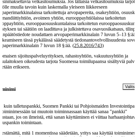
aisinmaksettavia velkasitoumuksia. Jos tällaisia velkasitoumuksia tarjot
isölle muulla tavoin kuin laskemalla yleiseen liikkeeseen
opaperimarkkinalaissa tarkoitettuja arvopapereita, osakeyhtiön, osuusk
mandiittiyhtiön, avoimen yhtiön, eurooppayhtiölaissa tarkoitetun
ooppayhtiön, eurooppaosuuskuntalaissa tarkoitetun eurooppaosuuskun
istyksen tai säätiön on laadittava ja julkistettava osavuosikatsaus, tilinp
tilinpäätöstiedote noudattaen arvopaperimarkkinalain 7 luvun 5–13 §:ää.
kkeamiseen tässä pykälässä säädetystä tiedonantovelvollisuudesta sovel
opaperimarkkinalain 7 luvun 18 §:ää.
(25.8.2016/743)
omaisen sijoituspalveluyrityksen, rahastoyhtiön, vakuutusyhtiön ja
sulaitoksen oikeudesta tarjota Suomessa toimilupaansa sisältyviä palve
detään erikseen.
§
Valitse
iminimi
 kuin talletuspankki, Suomen Pankki tai Pohjoismaiden Investointipa
 toiminimessään tai muutoin toiminnassaan käyttää sanaa "pankki"
oastaan, jos on ilmeistä, että sanan käyttäminen ei viittaa harhaanjohtava
letuspankin toimintaan.
 estämättä, mitä 1 momentissa säädetään, yritys saa käyttää toiminimes