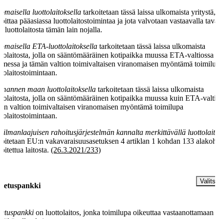
omaisella luottolaitoksella
tarkoitetaan tässä laissa ulkomaista yritystä,
joittaa pääasiassa luottolaitostoimintaa ja jota valvotaan vastaavalla tava
n luottolaitosta tämän lain nojalla.
omaisella ETA-luottolaitoksella
tarkoitetaan tässä laissa ulkomaista
ttolaitosta, jolla on sääntömääräinen kotipaikka muussa ETA-valtiossa 
messa ja tämän valtion toimivaltaisen viranomaisen myöntämä toimilu
ttolaitostoimintaan.
mannen maan luottolaitoksella
tarkoitetaan tässä laissa ulkomaista
ttolaitosta, jolla on sääntömääräinen kotipaikka muussa kuin ETA-valtio
än valtion toimivaltaisen viranomaisen myöntämä toimilupa
ttolaitostoimintaan.
ilmanlaajuisen rahoitusjärjestelmän kannalta merkittävällä luottolaito
koitetaan EU:n vakavaraisuusasetuksen 4 artiklan 1 kohdan 133 alakoh
koitettua laitosta.
(26.3.2021/233)
§
Valitse
lletuspankki
letuspankki
on luottolaitos, jonka toimilupa oikeuttaa vastaanottamaan