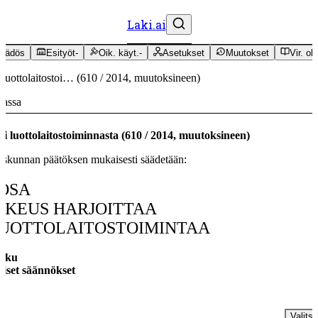
Laki.ai
äädös
Esityöt
-
Oik. käyt.
-
Asetukset
Muutokset
Vir. oh
 luottolaitostoi…
(
610
/
2014
,
muutoksineen
)
massa
i luottolaitostoiminnasta
(
610
/
2014
,
muutoksineen
)
skunnan päätöksen mukaisesti säädetään:
 OSA
IKEUS HARJOITTAA
UOTTOLAITOSTOIMINTAA
luku
eiset säännökset
§
Valitse