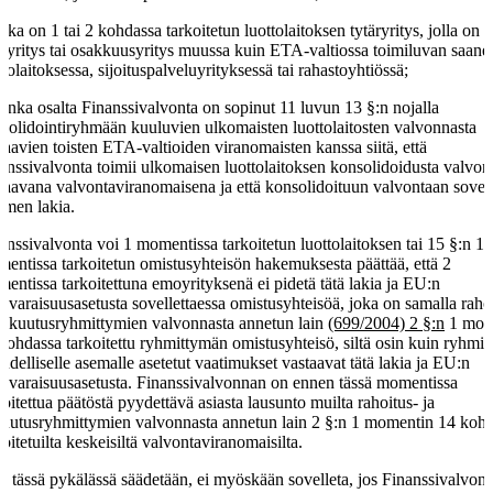
joka on 1 tai 2 kohdassa tarkoitetun luottolaitoksen tytäryritys, jolla on
äryritys tai osakkuusyritys muussa kuin ETA-valtiossa toimiluvan saane
ttolaitoksessa, sijoituspalveluyrityksessä tai rahastoyhtiössä;
jonka osalta Finanssivalvonta on sopinut 11 luvun 13 §:n nojalla
solidointiryhmään kuuluvien ulkomaisten luottolaitosten valvonnasta
taavien toisten ETA-valtioiden viranomaisten kanssa siitä, että
anssivalvonta toimii ulkomaisen luottolaitoksen konsolidoidusta valvon
taavana valvontaviranomaisena ja että konsolidoituun valvontaan sovel
men lakia.
anssivalvonta voi 1 momentissa tarkoitetun luottolaitoksen tai 15 §:n 1
entissa tarkoitetun omistusyhteisön hakemuksesta päättää, että 2
entissa tarkoitettuna emoyrityksenä ei pidetä tätä lakia ja EU:n
avaraisuusasetusta sovellettaessa omistusyhteisöä, joka on samalla raho
vakuutusryhmittymien valvonnasta annetun lain
(699/2004) 2 §:n
1 mom
kohdassa tarkoitettu ryhmittymän omistusyhteisö, siltä osin kuin ryhmi
oudelliselle asemalle asetetut vaatimukset vastaavat tätä lakia ja EU:n
avaraisuusasetusta. Finanssivalvonnan on ennen tässä momentissa
koitettua päätöstä pyydettävä asiasta lausunto muilta rahoitus- ja
uutusryhmittymien valvonnasta annetun lain 2 §:n 1 momentin 14 koh
koitetuilta keskeisiltä valvontaviranomaisilta.
ä tässä pykälässä säädetään, ei myöskään sovelleta, jos Finanssivalvont