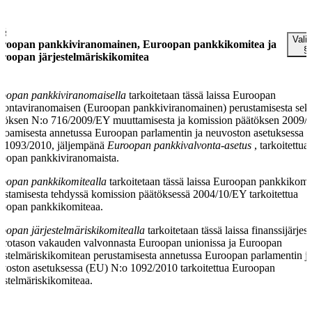
 §
Valit
roopan pankkiviranomainen, Euroopan pankkikomitea ja
§
roopan järjestelmäriskikomitea
oopan pankkiviranomaisella
tarkoitetaan tässä laissa Euroopan
vontaviranomaisen (Euroopan pankkiviranomainen) perustamisesta sek
töksen N:o 716/2009/EY muuttamisesta ja komission päätöksen 2009/
oamisesta annetussa Euroopan parlamentin ja neuvoston asetuksessa 
 1093/2010, jäljempänä
Euroopan pankkivalvonta-asetus
, tarkoitettua
oopan pankkiviranomaista.
oopan pankkikomitealla
tarkoitetaan tässä laissa Euroopan pankkikomi
ustamisesta tehdyssä komission päätöksessä 2004/10/EY tarkoitettua
oopan pankkikomiteaa.
oopan järjestelmäriskikomitealla
tarkoitetaan tässä laissa finanssijärje
rotason vakauden valvonnasta Euroopan unionissa ja Euroopan
jestelmäriskikomitean perustamisesta annetussa Euroopan parlamentin j
voston asetuksessa (EU) N:o 1092/2010 tarkoitettua Euroopan
jestelmäriskikomiteaa.