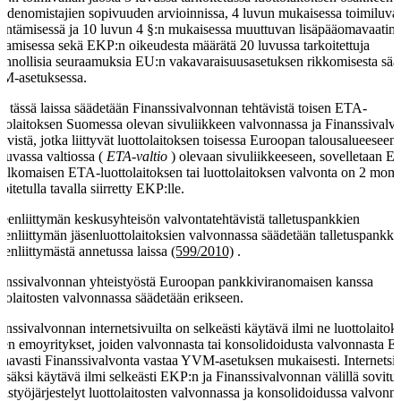
udenomistajien sopivuuden arvioinnissa, 4 luvun mukaisessa toimiluva
ntämisessä ja 10 luvun 4 §:n mukaisessa muuttuvan lisäpääomavaati
ttamisessa sekä EKP:n oikeudesta määrätä 20 luvussa tarkoitettuja
linnollisia seuraamuksia EU:n vakavaraisuusasetuksen rikkomisesta sää
M-asetuksessa.
ä tässä laissa säädetään Finanssivalvonnan tehtävistä toisen ETA-
ttolaitoksen Suomessa olevan sivuliikkeen valvonnassa ja Finanssival
tävistä, jotka liittyvät luottolaitoksen toisessa Euroopan talousalueeseen
luvassa valtiossa (
ETA-valtio
) olevaan sivuliikkeeseen, sovelletaan E
 ulkomaisen ETA-luottolaitoksen tai luottolaitoksen valvonta on 2 mom
koitetulla tavalla siirretty EKP:lle.
eenliittymän keskusyhteisön valvontatehtävistä talletuspankkien
eenliittymän jäsenluottolaitoksien valvonnassa säädetään talletuspankki
eenliittymästä annetussa laissa
(599/2010)
.
anssivalvonnan yhteistyöstä Euroopan pankkiviranomaisen kanssa
ttolaitosten valvonnassa säädetään erikseen.
anssivalvonnan internetsivuilta on selkeästi käytävä ilmi ne luottolaitoks
den emoyritykset, joiden valvonnasta tai konsolidoidusta valvonnasta E
taavasti Finanssivalvonta vastaa YVM-asetuksen mukaisesti. Internetsiv
lisäksi käytävä ilmi selkeästi EKP:n ja Finanssivalvonnan välillä sovitut
eistyöjärjestelyt luottolaitosten valvonnassa ja konsolidoidussa valvonn