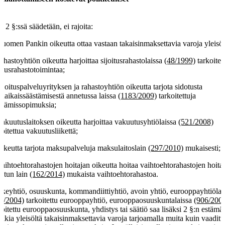
ä 2 §:ssä säädetään, ei rajoita:
Suomen Pankin oikeutta ottaa vastaan takaisinmaksettavia varoja yleisöl
rahastoyhtiön oikeutta harjoittaa sijoitusrahastolaissa
(48/1999)
tarkoitet
oitusrahastotoimintaa;
sijoituspalveluyrityksen ja rahastoyhtiön oikeutta tarjota sidotusta
käaikaissäästämisestä annetussa laissa
(1183/2009)
tarkoitettuja
stämissopimuksia;
vakuutuslaitoksen oikeutta harjoittaa vakuutusyhtiölaissa
(521/2008)
koitettua vakuutusliikettä;
oikeutta tarjota maksupalveluja maksulaitoslain
(297/2010)
mukaisesti;
vaihtoehtorahastojen hoitajan oikeutta hoitaa vaihtoehtorahastojen hoitaj
etun lain
(162/2014)
mukaista vaihtoehtorahastoa.
keyhtiö, osuuskunta, kommandiittiyhtiö, avoin yhtiö, eurooppayhtiölai
2/2004)
tarkoitettu eurooppayhtiö, eurooppaosuuskuntalaissa
(906/200
koitettu eurooppaosuuskunta, yhdistys tai säätiö saa lisäksi 2 §:n estämät
kkia yleisöltä takaisinmaksettavia varoja tarjoamalla muita kuin vaaditt