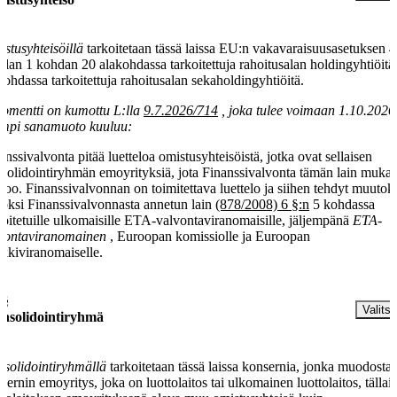
stusyhteisöillä
tarkoitetaan tässä laissa EU:n vakavaraisuusasetuksen 4
iklan 1 kohdan 20 alakohdassa tarkoitettuja rahoitusalan holdingyhtiöitä
kohdassa tarkoitettuja rahoitusalan sekaholdingyhtiöitä.
omentti on kumottu L:lla
9.7.2026/714
, joka tulee voimaan 1.10.2026
mpi sanamuoto kuuluu:
anssivalvonta pitää luetteloa omistusyhteisöistä, jotka ovat sellaisen
solidointiryhmän emoyrityksiä, jota Finanssivalvonta tämän lain muka
voo. Finanssivalvonnan on toimitettava luettelo ja siihen tehdyt muutok
doksi Finanssivalvonnasta annetun lain
(878/2008) 6 §:n
5 kohdassa
koitetuille ulkomaisille ETA-valvontaviranomaisille, jäljempänä
ETA-
vontaviranomainen
, Euroopan komissiolle ja Euroopan
kkiviranomaiselle.
 §
Valitse
nsolidointiryhmä
solidointiryhmällä
tarkoitetaan tässä laissa konsernia, jonka muodosta
sernin emoyritys, joka on luottolaitos tai ulkomainen luottolaitos, tällai