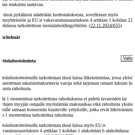
dan mukaista saatavaa.
ä tässä pykälässä säädetään luottolaitoksesta, sovelletaan myös
stusyhteisöön ja EU:n vakavaraisuusasetuksen 4 artiklan 1 kohdan 22
kohdassa tarkoitettuun monialaholdingyhtiöön.
(22.11.2024/655)
äritelmät
§
Valitse
ottolaitostoiminta
ttolaitostoiminnalla
tarkoitetaan tässä laissa liiketoimintaa, jossa yleisöl
taanotetaan takaisinmaksettavia varoja sekä tarjotaan omaan lukuun luo
 muuta rahoitusta.
llä 1 momentissa tarkoitettuna rahoituksena ei pidetä tavaroiden tai
velujen myyjän ostajalle myöntämää maksuaikaa eikä rahoitusta yksin
laisille samaan konserniin kuuluville yrityksille, jotka eivät liiketoimint
joa 1 momentissa tarkoitettua rahoitusta.
ttolaitostoiminnalla
tarkoitetaan tässä laissa myös EU:n
avaraisuusasetuksen 4 artiklan 1 kohdan 1 alakohdan b alakohdassa