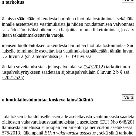
in tarkoitus
sä laissa säädetään oikeudesta harjoittaa luottolaitostoimintaa sekä tällai
minnalle asetettavista vaatimuksista ja niiden noudattamisen valvonnasta
ssa säädetään lisäksi oikeudesta harjoittaa muuta liiketoimintaa, jossa yl
kitaan takaisinmaksettavia varoja.
omaisen luottolaitoksen oikeudesta harjoittaa luottolaitostoimintaa Su
tällaiselle toiminnalle asetettavista vaatimuksista säädetään tämän luvun 
sä, 2 luvun 2 §:n 2 momentissa ja 16–19 luvussa.
än lain soveltamisesta sijoituspalvelulaissa
(747/2012)
tarkoitettuun
oituspalveluyritykseen säädetään sijoituspalvelulain 6 luvun 2 b §:ssä.
.6.2021/525)
§
Valitse
u luottolaitostoimintaa koskeva lainsäädäntö
ttolaitoksen taloudelliselle asemalle asetettavista vaatimuksista säädetä
ttolaitosten vakavaraisuusvaatimuksista ja asetuksen (EU) N:o 648/201
ttamisesta annetussa Euroopan parlamentin ja neuvoston asetuksessa 
 575/2013, jäljempänä
EU:n vakavaraisuusasetus
, sekä siinä tarkoitet