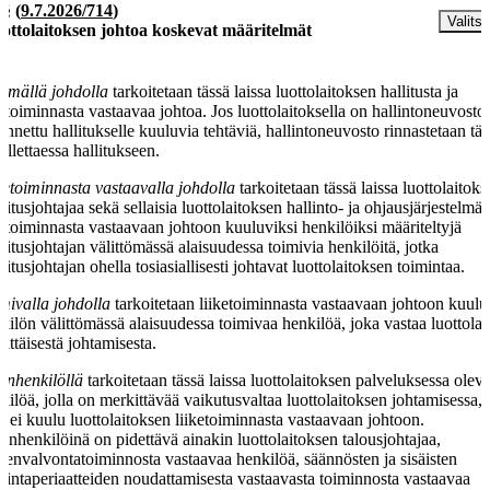
 §
(
9.7.2026/714
)
Valitse
ottolaitoksen johtoa koskevat määritelmät
mmällä johdolla
tarkoitetaan tässä laissa luottolaitoksen hallitusta ja
ketoiminnasta vastaavaa johtoa. Jos luottolaitoksella on hallintoneuvosto,
annettu hallitukselle kuuluvia tehtäviä, hallintoneuvosto rinnastetaan tät
ellettaessa hallitukseen.
ketoiminnasta vastaavalla johdolla
tarkoitetaan tässä laissa luottolaitok
mitusjohtajaa sekä sellaisia luottolaitoksen hallinto- ja ohjausjärjestelmä
ketoiminnasta vastaavaan johtoon kuuluviksi henkilöiksi määriteltyjä
mitusjohtajan välittömässä alaisuudessa toimivia henkilöitä, jotka
mitusjohtajan ohella tosiasiallisesti johtavat luottolaitoksen toimintaa.
mivalla johdolla
tarkoitetaan liiketoiminnasta vastaavaan johtoon kuul
kilön välittömässä alaisuudessa toimivaa henkilöä, joka vastaa luottola
vittäisestä johtamisesta.
inhenkilöllä
tarkoitetaan tässä laissa luottolaitoksen palveluksessa olev
kilöä, jolla on merkittävää vaikutusvaltaa luottolaitoksen johtamisessa,
a ei kuulu luottolaitoksen liiketoiminnasta vastaavaan johtoon.
inhenkilöinä on pidettävä ainakin luottolaitoksen talousjohtajaa,
kienvalvontatoiminnosta vastaavaa henkilöä, säännösten ja sisäisten
mintaperiaatteiden noudattamisesta vastaavasta toiminnosta vastaavaa