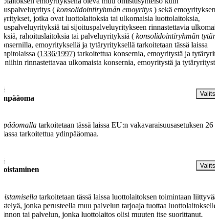
ttolaitoksen emoyrityksenä oleva muu omistusyhteisö kuin
oituspalveluyritys (
konsolidointiryhmän emoyritys
) sekä emoyrityksen
äryritykset, jotka ovat luottolaitoksia tai ulkomaisia luottolaitoksia,
oituspalveluyrityksiä tai sijoituspalveluyritykseen rinnastettavia ulkomais
tyksiä, rahoituslaitoksia tai palveluyrityksiä (
konsolidointiryhmän tytäry
Konsernilla, emoyrityksellä ja tytäryrityksellä tarkoitetaan tässä laissa
janpitolaissa
(1336/1997)
tarkoitettua konsernia, emoyritystä ja tytäryrit
ä niihin rinnastettavaa ulkomaista konsernia, emoyritystä ja tytäryritystä
 §
Valitse
inpääoma
inpääomalla
tarkoitetaan tässä laissa EU:n vakavaraisuusasetuksen 26
iklassa tarkoitettua ydinpääomaa.
 §
Valitse
koistaminen
oistamisella
tarkoitetaan tässä laissa luottolaitoksen toimintaan liittyvää
jestelyä, jonka perusteella muu palvelun tarjoaja tuottaa luottolaitokselle
minnon tai palvelun, jonka luottolaitos olisi muuten itse suorittanut.