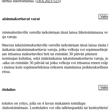
koitettua liiketoimintaa.
(18.6.2021/525)
§
Valitse
kaisinmaksettavat varat
aisinmaksettavilla varoilla
tarkoitetaan tässä laissa liiketoiminnassa vel
ttuja varoja.
dittaessa takaisinmaksettavilla varoilla
tarkoitetaan tässä laissa muita k
räaikaisia takaisinmaksettavia varoja, jotka velkoja voi sopimusehtojen
aan irtisanoa maksettaviksi heti tai enintään 30 päivän pituisen
isanomisajan kuluttua, sekä määräaikaisia takaisinmaksettavia varoja, jo
na-aika on enintään 30 päivää tai jotka velkoja voi irtisanoa ennen eräpä
s muissa kuin sopimusehdoissa erikseen mainituissa poikkeuksellisiss
nteissa.
§
Valitse
ottolaitos
ttolaitos
on yritys, jolla on 4 luvun mukainen toimilupa
ttolaitostoimintaan. Luottolaitos voi olla talletuspankki tai luottoyhteisö.