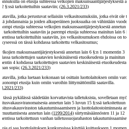
tannuksilla on etusija suhteessa velkojien maksunsaantijärjestyksestä a
n 2 §:ssä tarkoitettuihin saataviin;
(26.3.2021/233)
saatavilla, jotka perustuvat sellaisiin velkasitoumuksiin, jotka eivät ole ta
ällä johdannaisia ja joiden alkuperäinen juoksuaika on vähintään vuode
nompi etusija suhteessa velkojien maksunsaantijärjestyksestä annetun l
sä tarkoitettuihin saataviin ja parempi etusija suhteessa mainitun lain 6 §
entissa tarkoitettuihin saataviin, jos velkasitoumuksen ehdoissa on tod
ä kyseessä on tässä kohdassa tarkoitettu velkasitoumus;
velkojien maksunsaantijärjestyksestä annetun lain 6 §:n 1 momentin 3
dassa tarkoitettujen saatavien keskinäisestä etuoikeudesta ja mainitun
entin 4 kohdassa tarkoitettujen saatavien keskinäisestä etuoikeudesta
daan sopia;
(26.3.2021/233)
saatavilla, jotka luetaan kokonaan tai osittain luottolaitoksen omiin varoi
huonompi etusija kuin omiin varoihin liittymättömillä saatavilla.
.3.2021/233)
ä tässä pykälässä säädetään korvattavista talletuksista, sovelletaan myö
oitusvakausviranomaisesta annetun lain 5 luvun 15 §:ssä tarkoitettuun
oitusvakausviraston takautumissaamiseen ja luottolaitostoiminnasta an
n muuttamisesta annetun lain
(1199/2014)
siirtymäsäännösten 11 ja 12
entissa tarkoitettuun vanhan talletussuojarahaston takautumissaamisee
koja ei saa luottolaitoksen konkurssissa käyttää kuittaukseen 1 moment