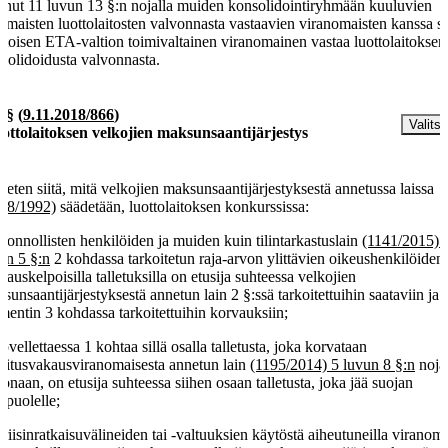
inut 11 luvun 13 §:n nojalla muiden konsolidointiryhmään kuuluvien
omaisten luottolaitosten valvonnasta vastaavien viranomaisten kanssa sii
ä toisen ETA-valtion toimivaltainen viranomainen vastaa luottolaitoksen
solidoidusta valvonnasta.
a §
(
9.11.2018/866
)
Valitse
ottolaitoksen velkojien maksunsaantijärjestys
keten siitä, mitä velkojien maksunsaantijärjestyksestä annetussa laissa
78/1992)
säädetään, luottolaitoksen konkurssissa:
luonnollisten henkilöiden ja muiden kuin tilintarkastuslain
(1141/2015) 
un 5 §:n
2 kohdassa tarkoitetun raja-arvon ylittävien oikeushenkilöiden
vauskelpoisilla talletuksilla on etusija suhteessa velkojien
sunsaantijärjestyksestä annetun lain 2 §:ssä tarkoitettuihin saataviin ja
entin 3 kohdassa tarkoitettuihin korvauksiin;
sovellettaessa 1 kohtaa sillä osalla talletusta, joka korvataan
oitusvakausviranomaisesta annetun lain
(1195/2014) 5 luvun 8 §:n
noja
onaan, on etusija suhteessa siihen osaan talletusta, joka jää suojan
opuolelle;
kriisinratkaisuvälineiden tai -valtuuksien käytöstä aiheutuneilla viranom