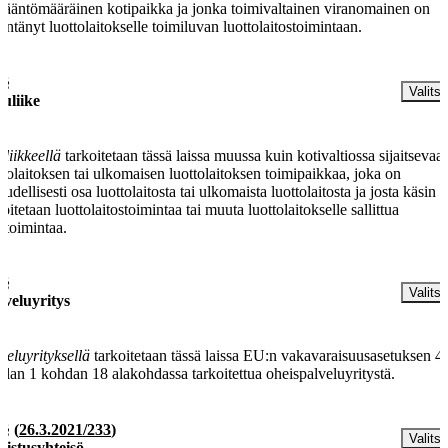
sääntömääräinen kotipaikka ja jonka toimivaltainen viranomainen on
ntänyt luottolaitokselle toimiluvan luottolaitostoimintaan.
 §
Valitse
vuliike
uliikkeellä
tarkoitetaan tässä laissa muussa kuin kotivaltiossa sijaitsevaa
ttolaitoksen tai ulkomaisen luottolaitoksen toimipaikkaa, joka on
eudellisesti osa luottolaitosta tai ulkomaista luottolaitosta ja josta käsin
joitetaan luottolaitostoimintaa tai muuta luottolaitokselle sallittua
ketoimintaa.
 §
Valitse
lveluyritys
veluyrityksellä
tarkoitetaan tässä laissa EU:n vakavaraisuusasetuksen 4
iklan 1 kohdan 18 alakohdassa tarkoitettua oheispalveluyritystä.
 §
(
26.3.2021/233
)
Valitse
istusyhteisö