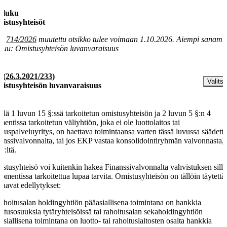
a luku
istusyhteisöt
la
714/2026
muutettu otsikko tulee voimaan 1.10.2026. Aiempi sanamu
luu: Omistusyhteisön luvanvaraisuus
§
(
26.3.2021/233
)
Valitse
istusyhteisön luvanvaraisuus
llä 1 luvun 15 §:ssä tarkoitetun omistusyhteisön ja 2 luvun 5 §:n 4
entissa tarkoitetun väliyhtiön, joka ei ole luottolaitos tai
oituspalveluyritys, on haettava toimintaansa varten tässä luvussa säädett
anssivalvonnalta, tai jos EKP vastaa konsolidointiryhmän valvonnasta,
:ltä.
stusyhteisö voi kuitenkin hakea Finanssivalvonnalta vahvistuksen sille,
omentissa tarkoitettua lupaa tarvita. Omistusyhteisön on tällöin täytettä
raavat edellytykset:
rahoitusalan holdingyhtiön pääasiallisena toimintana on hankkia
stusosuuksia tytäryhteisöissä tai rahoitusalan sekaholdingyhtiön
asiallisena toimintana on luotto- tai rahoituslaitosten osalta hankkia