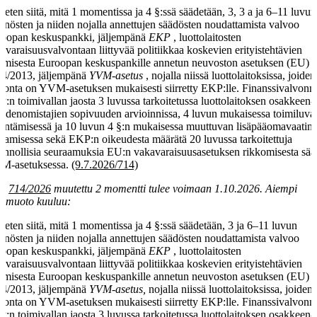
keten siitä, mitä 1 momentissa ja 4 §:ssä säädetään, 3, 3 a ja 6–11 luvun
nnösten ja niiden nojalla annettujen säädösten noudattamista valvoo
oopan keskuspankki, jäljempänä
EKP
, luottolaitosten
avaraisuusvalvontaan liittyvää politiikkaa koskevien erityistehtävien
amisesta Euroopan keskuspankille annetun neuvoston asetuksen (EU) 
4/2013, jäljempänä
YVM-asetus
, nojalla niissä luottolaitoksissa, joiden
vonta on YVM-asetuksen mukaisesti siirretty EKP:lle. Finanssivalvonn
:n toimivallan jaosta 3 luvussa tarkoitetussa luottolaitoksen osakkeen- 
udenomistajien sopivuuden arvioinnissa, 4 luvun mukaisessa toimiluva
ntämisessä ja 10 luvun 4 §:n mukaisessa muuttuvan lisäpääomavaati
ttamisessa sekä EKP:n oikeudesta määrätä 20 luvussa tarkoitettuja
linnollisia seuraamuksia EU:n vakavaraisuusasetuksen rikkomisesta sää
M-asetuksessa.
(9.7.2026/714)
la
714/2026
muutettu 2 momentti tulee voimaan 1.10.2026. Aiempi
amuoto kuuluu:
keten siitä, mitä 1 momentissa ja 4 §:ssä säädetään, 3 ja 6–11 luvun
nnösten ja niiden nojalla annettujen säädösten noudattamista valvoo
oopan keskuspankki, jäljempänä
EKP
, luottolaitosten
avaraisuusvalvontaan liittyvää politiikkaa koskevien erityistehtävien
amisesta Euroopan keskuspankille annetun neuvoston asetuksen (EU) 
4/2013, jäljempänä
YVM-asetus,
nojalla niissä luottolaitoksissa, joiden
vonta on YVM-asetuksen mukaisesti siirretty EKP:lle. Finanssivalvonn
:n toimivallan jaosta 3 luvussa tarkoitetussa luottolaitoksen osakkeen- 