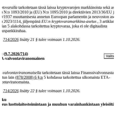
ptovaralla
tarkoitetaan tässä laissa kryptovarojen markkinoista sekä as
) N:o 1093/2010 ja (EU) N:o 1095/2010 ja direktiivien 2013/36/EU j
9/1937 muuttamisesta annetun Euroopan parlamentin ja neuvoston ase
) 2023/1114, jäljempänä
EU:n kryptovaramarkkina-asetus
, 3 artiklan
dan 5 alakohdassa tarkoitettua kryptovaraa, joka ei ole digitaalista
kuspankkirahaa.
la
714/2026
lisätty 21 § tulee voimaan 1.10.2026.
 §
(
9.7.2026/714
)
Valitse
A-valvontaviranomainen
-valvontaviranomaisella
tarkoitetaan tässä laissa Finanssivalvonnasta
etun lain
(878/2008) 6 §:n
5 kohdassa tarkoitettua ulkomaista ETA-
vontaviranomaista.
la
714/2026
lisätty 22 § tulee voimaan 1.10.2026.
luku
keus luottolaitostoimintaan ja muuhun varainhankintaan yleisöltä