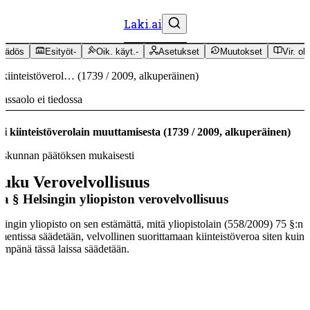
Laki.ai
äädös
Esityöt
-
Oik. käyt.
-
Asetukset
Muutokset
Vir. oh
 kiinteistöverol…
(
1739
/
2009
,
alkuperäinen
)
assaolo ei tiedossa
i kiinteistöverolain muuttamisesta
(
1739
/
2009
,
alkuperäinen
)
skunnan päätöksen mukaisesti
luku
Verovelvollisuus
 a §
Helsingin yliopiston verovelvollisuus
singin yliopisto on sen estämättä, mitä yliopistolain (558/2009) 75 §:n 
entissa säädetään, velvollinen suorittamaan kiinteistöveroa siten kuin
jempänä tässä laissa säädetään.