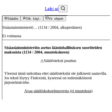
Laki.ai
Säädös
Oik. käyt.
-
Vir. ohjeet
-
Sisäasiainministeriö…
(
1134
/
2004
,
alkuperäinen
)
Ei voimassa
Sisäasiainministeriön asetus lääninhallituksen suoritteiden
maksuista
(
1134
/
2004
,
muutoksineen
)
Säädösteksti puuttuu
⚠
Yleensä tämä tarkoittaa ettei säädöstekstiä ole julkisesti saatavilla.
Jos teksti löytyy Finlexistä, kyseessä on todennäköisesti
järjestelmävirhe.
Avaa säädöskokoelmaversio (ei muutoksia)