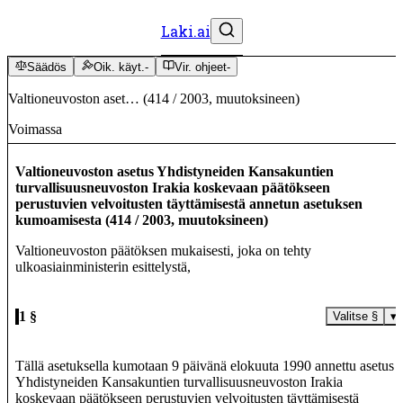
Laki.ai
Säädös
Oik. käyt.
-
Vir. ohjeet
-
Valtioneuvoston aset…
(
414
/
2003
,
muutoksineen
)
Voimassa
Valtioneuvoston asetus Yhdistyneiden Kansakuntien
turvallisuusneuvoston Irakia koskevaan päätökseen
perustuvien velvoitusten täyttämisestä annetun asetuksen
kumoamisesta
(
414
/
2003
,
muutoksineen
)
Valtioneuvoston päätöksen mukaisesti, joka on tehty
ulkoasiainministerin esittelystä,
1 §
Valitse §
▾
Tällä asetuksella kumotaan 9 päivänä elokuuta 1990 annettu asetus
Yhdistyneiden Kansakuntien turvallisuusneuvoston Irakia
koskevaan päätökseen perustuvien velvoitusten täyttämisestä