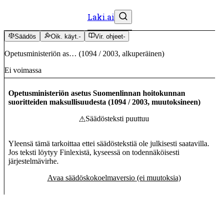
Laki.ai
Säädös
Oik. käyt.
-
Vir. ohjeet
-
Opetusministeriön as…
(
1094
/
2003
,
alkuperäinen
)
Ei voimassa
Opetusministeriön asetus Suomenlinnan hoitokunnan
suoritteiden maksullisuudesta
(
1094
/
2003
,
muutoksineen
)
Säädösteksti puuttuu
⚠
Yleensä tämä tarkoittaa ettei säädöstekstiä ole julkisesti saatavilla.
Jos teksti löytyy Finlexistä, kyseessä on todennäköisesti
järjestelmävirhe.
Avaa säädöskokoelmaversio (ei muutoksia)