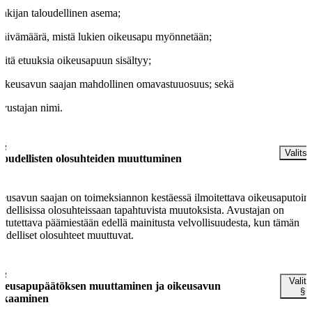
hakijan taloudellinen asema;
päivämäärä, mistä lukien oikeusapu myönnetään;
mitä etuuksia oikeusapuun sisältyy;
oikeusavun saajan mahdollinen omavastuuosuus; sekä
avustajan nimi.
 §
Valitse
loudellisten olosuhteiden muuttuminen
eusavun saajan on toimeksiannon kestäessä ilmoitettava oikeusaputoimi
oudellisissa olosuhteissaan tapahtuvista muutoksista. Avustajan on
stutettava päämiestään edellä mainitusta velvollisuudesta, kun tämän
oudelliset olosuhteet muuttuvat.
 §
Valit
keusapupäätöksen muuttaminen ja oikeusavun
§
kkaaminen