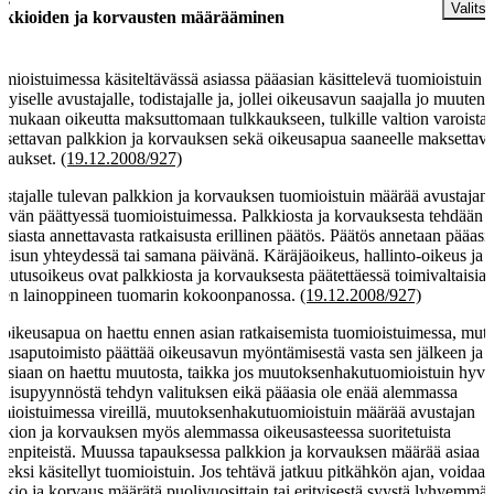
Valitse
lkkioiden ja korvausten määrääminen
mioistuimessa käsiteltävässä asiassa pääasian käsittelevä tuomioistuin 
ityiselle avustajalle, todistajalle ja, jollei oikeusavun saajalla jo muuten 
n mukaan oikeutta maksuttomaan tulkkaukseen, tulkille valtion varoista
settavan palkkion ja korvauksen sekä oikeusapua saaneelle maksettava
vaukset.
(19.12.2008/927)
stajalle tulevan palkkion ja korvauksen tuomioistuin määrää avustajan
tävän päättyessä tuomioistuimessa. Palkkiosta ja korvauksesta tehdään
asiasta annettavasta ratkaisusta erillinen päätös. Päätös annetaan pääasi
kaisun yhteydessä tai samana päivänä. Käräjäoikeus, hallinto-oikeus ja
uutusoikeus ovat palkkiosta ja korvauksesta päätettäessä toimivaltaisia
en lainoppineen tuomarin kokoonpanossa.
(19.12.2008/927)
 oikeusapua on haettu ennen asian ratkaisemista tuomioistuimessa, mutt
eusaputoimisto päättää oikeusavun myöntämisestä vasta sen jälkeen ja
asiaan on haettu muutosta, taikka jos muutoksenhakutuomioistuin hyv
kaisupyynnöstä tehdyn valituksen eikä pääasia ole enää alemmassa
mioistuimessa vireillä, muutoksenhakutuomioistuin määrää avustajan
kkion ja korvauksen myös alemmassa oikeusasteessa suoritetuista
menpiteistä. Muussa tapauksessa palkkion ja korvauksen määrää asiaa
meksi käsitellyt tuomioistuin. Jos tehtävä jatkuu pitkähkön ajan, voidaa
kkio ja korvaus määrätä puolivuosittain tai erityisestä syystä lyhyemmäl