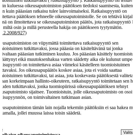
mioistuimen tutkittavaksi (
ratkaisupyyntö
). Ratkaisupyyntö on tehtävä
vän kuluessa oikeusaputoimiston päätöksen tiedoksi saamisesta, kuiten
en kuin pääasian ratkaisu tulee lainvoimaiseksi. Ratkaisupyyntö on
mitettava päätöksen tehneelle oikeusaputoimistolle. Se on tehtävä kirjalli
siinä on ilmoitettava se oikeusaputoimiston päätös, jota ratkaisupyyntö 
ä miltä osin ja millä perusteella hakija on päätökseen tyytymätön.
.12.2008/927)
eusaputoimiston on viipymättä toimitettava ratkaisupyyntö sen
mioistuimen tutkittavaksi, jossa pääasia on käsiteltävänä tai jonka
mivaltaan pääasian tutkiminen kuuluu. Jos pääasian käsittely tuomioistu
päättynyt eikä muutoksenhakua varten säädetty aika ole kulunut umpee
kaisupyyntö on toimitettava asiaa viimeksi käsitelleen tuomioistuimen
kittavaksi. Jos oikeusapupäätös koskee asiaa, jota ei voida saattaa
mioistuimen tutkittavaksi, tai asiaa, jota koskevasta päätöksestä valiteta
raan korkeimpaan hallinto-oikeuteen, ratkaisupyyntö toimitetaan sen hal
euden tutkittavaksi, jonka tuomiopiirissä oikeusapupäätöksen tehnyt
eusaputoimisto sijaitsee. Tuomioistuin, jolle oikeusaputoimisto on osoit
kaisupyynnön, on toimivaltainen tutkimaan asian.
eusaputoimiston tämän lain nojalla tekemiin päätöksiin ei saa hakea mu
ittamalla, jollei muussa laissa toisin säädetä.
 §
Valitse
seoikaisu oikeusaputoimistossa