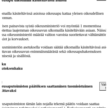
keusapu ulkomailla käsiteltävässä asiassa
omailla käsiteltävissä asioissa oikeusapu kattaa yleisen oikeudellisen
uvonnan.
tyisen painavista syistä oikeusministeriö voi myöntää 1 momentissa
koitettua laajemman oikeusavun ulkomailla käsiteltävään asiaan. Näissä
oissa oikeusministeriö määrää valtion varoista suoritettavat välttämättöm
kkiot ja korvaukset.
eusministeriön asetuksella voidaan säätää ulkomailla käsiteltävissä asio
ettavan oikeusavun enimmäismäärästä sekä oikeusapuhakemuksen
emisestä ja sisällöstä.
luku
utoksenhaku
 §
Valit
keusaputoimiston päätöksen saattaminen tuomioistuimen
§
tkittavaksi
eusaputoimiston tämän lain nojalla tekemä päätös voidaan saattaa