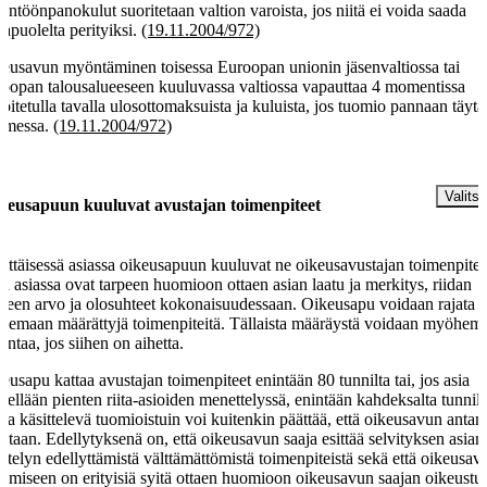
täntöönpanokulut suoritetaan valtion varoista, jos niitä ei voida saada
tapuolelta perityiksi.
(19.11.2004/972)
eusavun myöntäminen toisessa Euroopan unionin jäsenvaltiossa tai
oopan talousalueeseen kuuluvassa valtiossa vapauttaa 4 momentissa
koitetulla tavalla ulosottomaksuista ja kuluista, jos tuomio pannaan täyt
omessa.
(19.11.2004/972)
§
Valitse
keusapuun kuuluvat avustajan toimenpiteet
ittäisessä asiassa oikeusapuun kuuluvat ne oikeusavustajan toimenpitee
ka asiassa ovat tarpeen huomioon ottaen asian laatu ja merkitys, riidan
teen arvo ja olosuhteet kokonaisuudessaan. Oikeusapu voidaan rajata
kemaan määrättyjä toimenpiteitä. Tällaista määräystä voidaan myöhem
jentaa, jos siihen on aihetta.
eusapu kattaa avustajan toimenpiteet enintään 80 tunnilta tai, jos asia
itellään pienten riita-asioiden menettelyssä, enintään kahdeksalta tunnilt
aa käsittelevä tuomioistuin voi kuitenkin päättää, että oikeusavun antam
ketaan. Edellytyksenä on, että oikeusavun saaja esittää selvityksen asian
ittelyn edellyttämistä välttämättömistä toimenpiteistä sekä että oikeusav
kamiseen on erityisiä syitä ottaen huomioon oikeusavun saajan oikeustu