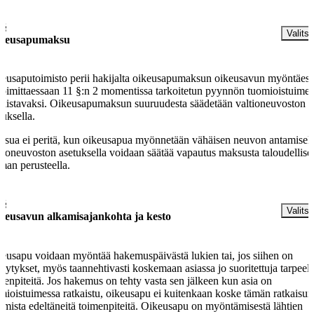
 §
Valitse
keusapumaksu
eusaputoimisto perii hakijalta oikeusapumaksun oikeusavun myöntäes
 toimittaessaan 11 §:n 2 momentissa tarkoitetun pyynnön tuomioistuime
kaistavaksi. Oikeusapumaksun suuruudesta säädetään valtioneuvoston
tuksella.
sua ei peritä, kun oikeusapua myönnetään vähäisen neuvon antamiseks
tioneuvoston asetuksella voidaan säätää vapautus maksusta taloudellise
man perusteella.
 §
Valitse
keusavun alkamisajankohta ja kesto
eusapu voidaan myöntää hakemuspäivästä lukien tai, jos siihen on
llytykset, myös taannehtivasti koskemaan asiassa jo suoritettuja tarpeell
menpiteitä. Jos hakemus on tehty vasta sen jälkeen kun asia on
mioistuimessa ratkaistu, oikeusapu ei kuitenkaan koske tämän ratkaisun
amista edeltäneitä toimenpiteitä. Oikeusapu on myöntämisestä lähtien