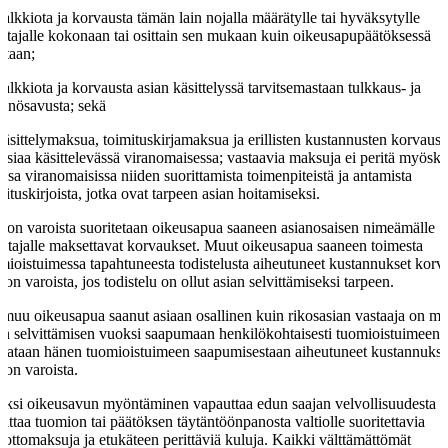
palkkiota ja korvausta tämän lain nojalla määrätylle tai hyväksytylle
stajalle kokonaan tai osittain sen mukaan kuin oikeusapupäätöksessä
etaan;
palkkiota ja korvausta asian käsittelyssä tarvitsemastaan tulkkaus- ja
nnösavusta; sekä
käsittelymaksua, toimituskirjamaksua ja erillisten kustannusten korvaust
asiaa käsittelevässä viranomaisessa; vastaavia maksuja ei peritä myösk
ssa viranomaisissa niiden suorittamista toimenpiteistä ja antamista
mituskirjoista, jotka ovat tarpeen asian hoitamiseksi.
tion varoista suoritetaan oikeusapua saaneen asianosaisen nimeämälle
istajalle maksettavat korvaukset. Muut oikeusapua saaneen toimesta
mioistuimessa tapahtuneesta todistelusta aiheutuneet kustannukset korv
tion varoista, jos todistelu on ollut asian selvittämiseksi tarpeen.
 muu oikeusapua saanut asiaan osallinen kuin rikosasian vastaaja on mä
an selvittämisen vuoksi saapumaan henkilökohtaisesti tuomioistuimeen,
vataan hänen tuomioistuimeen saapumisestaan aiheutuneet kustannukse
tion varoista.
äksi oikeusavun myöntäminen vapauttaa edun saajan velvollisuudesta
rittaa tuomion tai päätöksen täytäntöönpanosta valtiolle suoritettavia
sottomaksuja ja etukäteen perittäviä kuluja. Kaikki välttämättömät