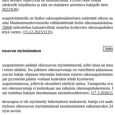
amien tietojen riittävyyttä tai luotettavuutta. Pyyntö tulee esittää
alaitokselle kirjallisena ja siitä on etukäteen annettava hakijalle tieto.
7.2022/636)
eusaputoimistolla on lisäksi salassapitosäännösten estämättä oikeus saa
sutta Maahanmuuttovirastolta välttämättömät tiedot ulkomaalaislaissa
1/2004)
tarkoitettua kansainvälistä suojelua koskevien oikeusapuhake
ittelyä varten.
(15.12.2023/1135)
 §
Valitse
keusavun myöntäminen
eusaputoimisto päättää oikeusavun myöntämisestä, jollei tässä tai muus
ssa toisin säädetä. Jos julkinen oikeusavustaja on esteellinen pääasiassa,
eusavun hakija ohjataan tekemään hakemus toiseen oikeusaputoimistoo
ijan pyynnöstä päätös voidaan kuitenkin tehdä kyseisessä
eusaputoimistossa, jolleivät olosuhteet edellytä siirtoa. Vastapuolta avus
kinen oikeusavustaja ei kuitenkaan saa ratkaista oikeusapuhakemusta. P
daan toimittaa hakijan ilmoittamaan asiointiosoitteeseen.
(27.3.2026/22
 oikeusapua ei ole myönnetty hakemuksen mukaisesti, hakija voi saatta
ymyksen oikeusavun myöntämisestä tuomioistuimen ratkaistavaksi 24 
detyin tavoin.