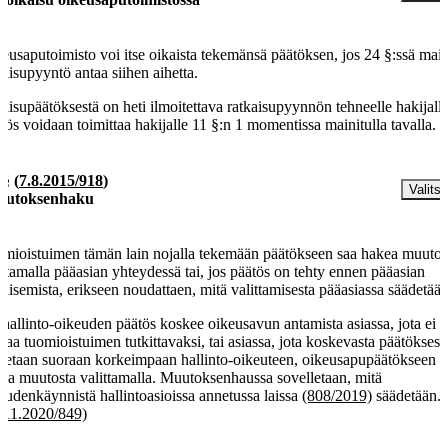
eusaputoimisto voi itse oikaista tekemänsä päätöksen, jos 24 §:ssä main
kaisupyyntö antaa siihen aihetta.
aisupäätöksestä on heti ilmoitettava ratkaisupyynnön tehneelle hakijalle
tös voidaan toimittaa hakijalle 11 §:n 1 momentissa mainitulla tavalla.
 §
(
7.8.2015/918
)
Valitse
utoksenhaku
mioistuimen tämän lain nojalla tekemään päätökseen saa hakea muutos
ittamalla pääasian yhteydessä tai, jos päätös on tehty ennen pääasian
kaisemista, erikseen noudattaen, mitä valittamisesta pääasiassa säädetään
 hallinto-oikeuden päätös koskee oikeusavun antamista asiassa, jota ei 
ttaa tuomioistuimen tutkittavaksi, tai asiassa, jota koskevasta päätöksest
itetaan suoraan korkeimpaan hallinto-oikeuteen, oikeusapupäätökseen s
ea muutosta valittamalla. Muutoksenhaussa sovelletaan, mitä
eudenkäynnistä hallintoasioissa annetussa laissa
(808/2019)
säädetään.
.11.2020/849)