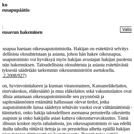
luku
keusapupäätös
 §
Valitse
keusavun hakeminen
eusapua haetaan oikeusaputoimistolta. Hakijan on esitettävä selvitys
oudellisista olosuhteistaan ja asiasta, johon hän hakee oikeusapua.
eusaputoimisto voi hyväksyä myös hakijan avustajan hakijan puolesta
emän hakemuksen. Taloudellisista olosuhteista ja asiasta esitettävästä
vityksestä säädetään tarkemmin oikeusministeriön asetuksella.
.12.2008/927)
tion, hyvinvointialueen ja kunnan viranomainen, Kansaneläkelaitos,
keturvakeskus, eläkesäätiö ja muu eläkelaitos sekä vakuutuslaitos ovat
vollisia antamaan oikeusaputoimistolle sen pyynnöstä ja
assapitosäännösten estämättä hallussaan olevat tiedot, jotka
eusaputoimistolle laissa säädetyn tehtävän vuoksi ovat välttämättömiä s
vittämiseksi, onko hakija taloudellisen asemansa perusteella oikeutettu
eusapuun ja onko hakijalla asian kattava oikeusturvavakuutus. Tämä
vollisuus koskee myös rahalaitosta, jos oikeusaputoimisto ei saa edellä
nituilta tahoilta riittäviä tietoja ja on perusteltua aihetta epäillä hakijan