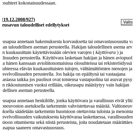
olosuhteet kokonaisuudessaan.
§
(
19.12.2008/927
)
Valitse
keusavun taloudelliset edellytykset
eusapua annetaan hakemuksesta korvauksetta tai omavastuuosuutta va
ijan taloudellisen aseman perusteella. Hakijan taloudellinen asema arvi
en kuukausittain käytettävissään olevien varojen (
käyttövara
) ja
allisuuden perusteella. Käyttövara lasketaan hakijan ja hänen aviopuoli
kka hänen kanssaan avioliitonomaisissa olosuhteissa tai rekisteröidyssä
isuhteessa elävän kuukausittaisten tulojen, välttämättömien menojen ja
tusvelvollisuuden perusteella. Jos hakija on epäiltynä tai vastaajana
osasiassa taikka jos puolisot ovat toistensa vastapuolina tai asuvat pysyv
ien rikkoutumisen vuoksi erillään, oikeusapu määräytyy vain hakijan
oudellisen aseman perusteella.
eusapua annetaan henkilölle, jonka käyttövara ja varallisuus eivät ylitä
tioneuvoston asetuksella tarkemmin vahvistettavaa määrää. Valtioneuvo
tuksella säädetään tarkemmin huomioon otettavista tuloista ja menoista 
tusvelvollisuuden vaikutuksesta käyttövaraa laskettaessa, varallisuuden
mioon ottamisesta sekä niistä perusteista, joita noudatetaan määrättäess
eusapua saaneen omavastuuosuus.