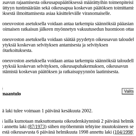
eusavun rajaamisesta oikeusapupäätöksessä määrättyihin toimenpiteisiin
rättyyn tuntimäärään sekä oikeusapua koskevan päätöksen toimittamises
töksestä ilmoittamisesta asiaa käsittelevälle viranomaiselle.
tioneuvoston asetuksella voidaan antaa tarkempia säännöksiä pääasian
nvoimaisen ratkaisun jälkeen myönnetyn vakuutusedun huomioon ottami
tioneuvoston asetuksella voidaan säätää pyydetyn oikeusavun taloudelli
llytyksiä koskevan selvityksen antamisesta ja selvityksen
ttötarkoituksesta.
tioneuvoston asetuksella voidaan antaa tarkempia säännöksiä taloudelli
llytyksiä koskevan selvityksen, oikeusapuhakemuksen, oikeusavun
ntämistä koskevan päätöksen ja ratkaisupyynnön laatimisesta.
 §
Valitse
imaantulo
ä laki tulee voimaan 1 päivänä kesäkuuta 2002.
lä lailla kumotaan maksuttomasta oikeudenkäynnistä 2 päivänä helmik
3 annettu laki
(87/1973)
siihen myöhemmin tehtyine muutoksineen se
isestä oikeusavusta 6 päivänä helmikuuta 1998 annettu laki
(104/1998)