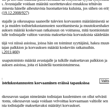
lta. Avustajalle voidaan määrätä suoritettavaksi ennakkoa tehtävän
tamisesta hänelle aiheutuvista huomattavista kuluista, jos siihen on erit
.
(19.12.2008/927)
istajalle ja oikeusapua saaneelle tulevien korvausten määräämisestä se
den ja muiden todistelukustannusten suorittamisesta ja muutoksenhakem
vauksen määrää koskevaan ratkaisuun on voimassa, mitä tuomioistuim
llulle todistajalle valtion varoista maksettavista korvauksista säädetään.
ttäjä voi niissä asioissa, joissa hän on toiminut syyttäjänä, hakea muuto
stajan palkkion ja korvauksen määrää koskeviin ratkaisuihin.
.5.2011/460)
eusaputoimisto määrää avustajalle ja tulkille maksettavan palkkion ja
vauksen asioissa, joita ei käsitellä tuomioistuimessa.
 §
Valitse
distelukustannusten korvaaminen eräissä tapauksissa
 oikeusavun saajan nimeämän todistajan kuuleminen on ollut selvästi
eetonta, oikeusavun saaja voidaan velvoittaa korvaamaan valtiolle sen
oista todistajalle maksettavaksi määrätyt korvaukset.