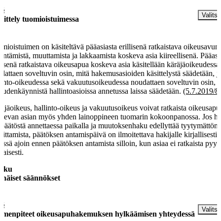
 §
Valitse
sittely tuomioistuimessa
mioistuimen on käsiteltävä pääasiasta erillisenä ratkaistava oikeusavun
ntämistä, muuttamista ja lakkaamista koskeva asia kiireellisenä. Pääasi
llisenä ratkaistava oikeusapua koskeva asia käsitellään käräjäoikeudessa
dattaen soveltuvin osin, mitä hakemusasioiden käsittelystä säädetään, j
linto-oikeudessa sekä vakuutusoikeudessa noudattaen soveltuvin osin, 
eudenkäynnistä hallintoasioissa annetussa laissa säädetään.
(5.7.2019/8
äjäoikeus, hallinto-oikeus ja vakuutusoikeus voivat ratkaista oikeusapu
kevan asian myös yhden lainoppineen tuomarin kokoonpanossa. Jos hak
 päätöstä annettaessa paikalla ja muutoksenhaku edellyttää tyytymättö
oittamista, päätöksen antamispäivä on ilmoitettava hakijalle kirjallisesti
issä ajoin ennen päätöksen antamista silloin, kun asiaa ei ratkaista pyy
aisesti.
luku
inäiset säännökset
 §
Valitse
imenpiteet oikeusapuhakemuksen hylkäämisen yhteydessä