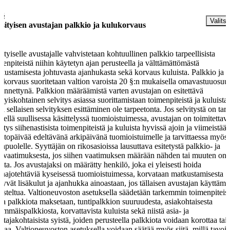
 §
Valitse
sityisen avustajan palkkio ja kulukorvaus
ityiselle avustajalle vahvistetaan kohtuullinen palkkio tarpeellisista
menpiteistä niihin käytetyn ajan perusteella ja välttämättömästä
kustamisesta johtuvasta ajanhukasta sekä korvaus kuluista. Palkkio ja
ukorvaus suoritetaan valtion varoista 20 §:n mukaisella omavastuuosuu
ennettynä. Palkkion määräämistä varten avustajan on esitettävä
ityiskohtainen selvitys asiassa suorittamistaan toimenpiteistä ja kuluista
lei sellaisen selvityksen esittäminen ole tarpeetonta. Jos selvitystä on tar
itellä suullisessa käsittelyssä tuomioistuimessa, avustajan on toimitettav
vitys siihenastisista toimenpiteistä ja kuluista hyvissä ajoin ja viimeistää
untopäivää edeltävänä arkipäivänä tuomioistuimelle ja tarvittaessa myös
tapuolelle. Syyttäjän on rikosasioissa lausuttava esitetystä palkkio- ja
uvaatimuksesta, jos siihen vaatimuksen määrään nähden tai muuten on
etta. Jos avustajaksi on määrätty henkilö, joka ei yleisesti hoida
anajotehtäviä kyseisessä tuomioistuimessa, korvataan matkustamisesta
tyvät lisäkulut ja ajanhukka ainoastaan, jos tällaisen avustajan käyttäm
usteltua. Valtioneuvoston asetuksella säädetään tarkemmin toimenpiteist
sta palkkiota maksetaan, tuntipalkkion suuruudesta, asiakohtaisesta
immäispalkkiosta, korvattavista kuluista sekä niistä asia- ja
stajakohtaisista syistä, joiden perusteella palkkiota voidaan korottaa tai
ntaa. Valtioneuvoston asetuksella voidaan säätää myös siitä, millä tavoi