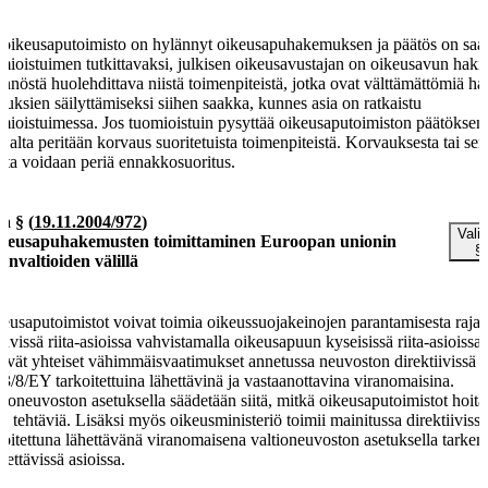
 oikeusaputoimisto on hylännyt oikeusapuhakemuksen ja päätös on saat
mioistuimen tutkittavaksi, julkisen oikeusavustajan on oikeusavun haki
nnöstä huolehdittava niistä toimenpiteistä, jotka ovat välttämättömiä ha
euksien säilyttämiseksi siihen saakka, kunnes asia on ratkaistu
mioistuimessa. Jos tuomioistuin pysyttää oikeusaputoimiston päätöksen
ijalta peritään korvaus suoritetuista toimenpiteistä. Korvauksesta tai sen
sta voidaan periä ennakkosuoritus.
 a §
(
19.11.2004/972
)
Valit
keusapuhakemusten toimittaminen Euroopan unionin
§
senvaltioiden välillä
eusaputoimistot voivat toimia oikeussuojakeinojen parantamisesta rajat
ttävissä riita-asioissa vahvistamalla oikeusapuun kyseisissä riita-asioissa
ttyvät yhteiset vähimmäisvaatimukset annetussa neuvoston direktiivissä
3/8/EY tarkoitettuina lähettävinä ja vastaanottavina viranomaisina.
tioneuvoston asetuksella säädetään siitä, mitkä oikeusaputoimistot hoita
tä tehtäviä. Lisäksi myös oikeusministeriö toimii mainitussa direktiiviss
koitettuna lähettävänä viranomaisena valtioneuvoston asetuksella tarke
dettävissä asioissa.