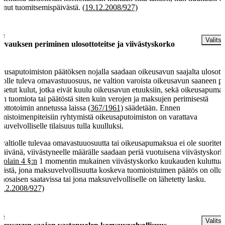
unut tuomitsemispäivästä.
(19.12.2008/927)
 §
Valitse
rvauksen periminen ulosottoteitse ja viivästyskorko
eusaputoimiston päätöksen nojalla saadaan oikeusavun saajalta ulosott
tiolle tuleva omavastuuosuus, ne valtion varoista oikeusavun saaneen p
setut kulut, jotka eivät kuulu oikeusavun etuuksiin, sekä oikeusapuma
an tuomiota tai päätöstä siten kuin verojen ja maksujen perimisestä
sottotoimin annetussa laissa
(367/1961)
säädetään. Ennen
imistoimenpiteisiin ryhtymistä oikeusaputoimiston on varattava
suvelvolliselle tilaisuus tulla kuulluksi.
 valtiolle tulevaa omavastuuosuutta tai oikeusapumaksua ei ole suoritett
päivänä, viivästyneelle määrälle saadaan periä vuotuisena viivästyskor
kolain 4 §:n
1 momentin mukainen viivästyskorko kuukauden kuluttua s
västä, jona maksuvelvollisuutta koskeva tuomioistuimen päätös on ollut
anosaisen saatavissa tai jona maksuvelvolliselle on lähetetty lasku.
.12.2008/927)
 §
Valitse