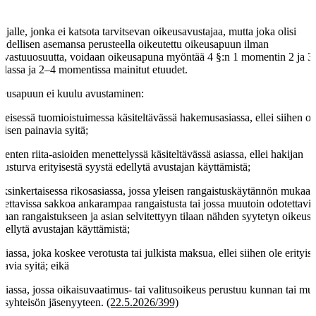
ijalle, jonka ei katsota tarvitsevan oikeusavustajaa, mutta joka olisi
oudellisen asemansa perusteella oikeutettu oikeusapuun ilman
vastuuosuutta, voidaan oikeusapuna myöntää 4 §:n 1 momentin 2 ja 3
dassa ja 2–4 momentissa mainitut etuudet.
eusapuun ei kuulu avustaminen:
yleisessä tuomioistuimessa käsiteltävässä hakemusasiassa, ellei siihen ol
tyisen painavia syitä;
pienten riita-asioiden menettelyssä käsiteltävässä asiassa, ellei hakijan
eusturva erityisestä syystä edellytä avustajan käyttämistä;
yksinkertaisessa rikosasiassa, jossa yleisen rangaistuskäytännön mukaan
tettavissa sakkoa ankarampaa rangaistusta tai jossa muutoin odotettavis
vaan rangaistukseen ja asian selvitettyyn tilaan nähden syytetyn oikeust
edellytä avustajan käyttämistä;
asiassa, joka koskee verotusta tai julkista maksua, ellei siihen ole erityis
navia syitä; eikä
asiassa, jossa oikaisuvaatimus- tai valitusoikeus perustuu kunnan tai mu
kisyhteisön jäsenyyteen.
(22.5.2026/399)