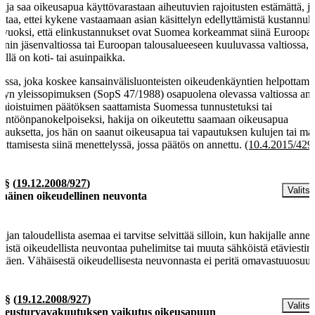
ija saa oikeusapua käyttövarastaan aiheutuvien rajoitusten estämättä, j
ittaa, ettei kykene vastaamaan asian käsittelyn edellyttämistä kustannuk
 vuoksi, että elinkustannukset ovat Suomea korkeammat siinä Euroopa
onin jäsenvaltiossa tai Euroopan talousalueeseen kuuluvassa valtiossa, 
ellä on koti- tai asuinpaikka.
assa, joka koskee kansainvälisluonteisten oikeudenkäyntien helpottami
dyn yleissopimuksen (SopS 47/1988) osapuolena olevassa valtiossa an
mioistuimen päätöksen saattamista Suomessa tunnustetuksi tai
täntöönpanokelpoiseksi, hakija on oikeutettu saamaan oikeusapua
vauksetta, jos hän on saanut oikeusapua tai vapautuksen kulujen tai ma
rittamisesta siinä menettelyssä, jossa päätös on annettu.
(10.4.2015/429
a §
(
19.12.2008/927
)
Valitse
häinen oikeudellinen neuvonta
ijan taloudellista asemaa ei tarvitse selvittää silloin, kun hakijalle anne
äistä oikeudellista neuvontaa puhelimitse tai muuta sähköistä etäviestin
ttäen. Vähäisestä oikeudellisesta neuvonnasta ei peritä omavastuuosuut
b §
(
19.12.2008/927
)
Valitse
keusturvavakuutuksen vaikutus oikeusapuun