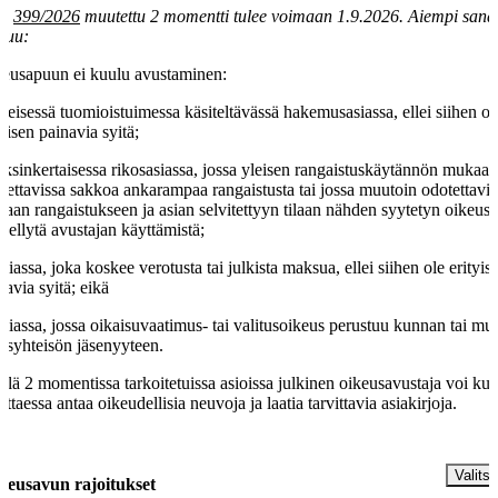
la
399/2026
muutettu 2 momentti tulee voimaan 1.9.2026. Aiempi san
luu:
eusapuun ei kuulu avustaminen:
yleisessä tuomioistuimessa käsiteltävässä hakemusasiassa, ellei siihen ol
tyisen painavia syitä;
yksinkertaisessa rikosasiassa, jossa yleisen rangaistuskäytännön mukaan
tettavissa sakkoa ankarampaa rangaistusta tai jossa muutoin odotettavis
vaan rangaistukseen ja asian selvitettyyn tilaan nähden syytetyn oikeust
edellytä avustajan käyttämistä;
asiassa, joka koskee verotusta tai julkista maksua, ellei siihen ole erityis
navia syitä; eikä
asiassa, jossa oikaisuvaatimus- tai valitusoikeus perustuu kunnan tai mu
kisyhteisön jäsenyyteen.
llä 2 momentissa tarkoitetuissa asioissa julkinen oikeusavustaja voi kui
vittaessa antaa oikeudellisia neuvoja ja laatia tarvittavia asiakirjoja.
§
Valitse
keusavun rajoitukset