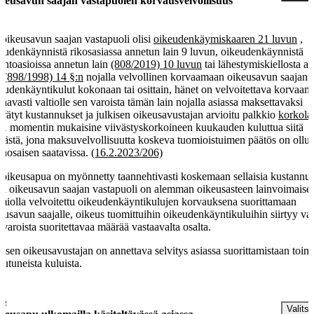
keusavun saajan vastapuolen korvausvelvollisuus
 oikeusavun saajan vastapuoli olisi
oikeudenkäymiskaaren 21 luvun
,
eudenkäynnistä rikosasiassa annetun lain 9 luvun, oikeudenkäynnistä
lintoasioissa annetun lain
(808/2019) 10 luvun
tai lähestymiskiellosta a
n
(898/1998) 14 §:n
nojalla velvollinen korvaamaan oikeusavun saajan
eudenkäyntikulut kokonaan tai osittain, hänet on velvoitettava korvaa
taavasti valtiolle sen varoista tämän lain nojalla asiassa maksettavaksi
rätyt kustannukset ja julkisen oikeusavustajan arvioitu palkkio
korkola
1 momentin mukaisine viivästyskorkoineen kuukauden kuluttua siitä
västä, jona maksuvelvollisuutta koskeva tuomioistuimen päätös on ollut
anosaisen saatavissa.
(16.2.2023/206)
 oikeusapua on myönnetty taannehtivasti koskemaan sellaisia kustannuk
ka oikeusavun saajan vastapuoli on alemman oikeusasteen lainvoimaisel
miolla velvoitettu oikeudenkäyntikulujen korvauksena suorittamaan
eusavun saajalle, oikeus tuomittuihin oikeudenkäyntikuluihin siirtyy val
 varoista suoritettavaa määrää vastaavalta osalta.
kisen oikeusavustajan on annettava selvitys asiassa suorittamistaan toimi
eutuneista kuluista.
 §
Valitse