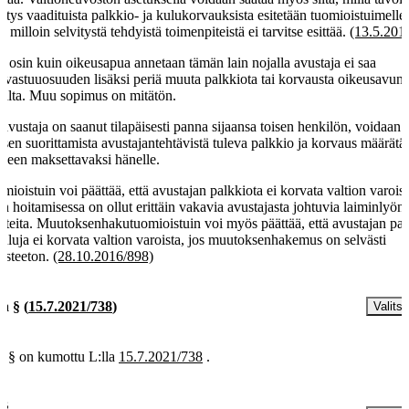
vitys vaadituista palkkio- ja kulukorvauksista esitetään tuomioistuimelle
tä, milloin selvitystä tehdyistä toimenpiteistä ei tarvitse esittää.
(13.5.201
tä osin kuin oikeusapua annetaan tämän lain nojalla avustaja ei saa
vastuuosuuden lisäksi periä muuta palkkiota tai korvausta oikeusavun
jalta. Muu sopimus on mitätön.
 avustaja on saanut tilapäisesti panna sijaansa toisen henkilön, voidaan
aisen suorittamista avustajantehtävistä tuleva palkkio ja korvaus määrätä
kseen maksettavaksi hänelle.
mioistuin voi päättää, että avustajan palkkiota ei korvata valtion varoist
an hoitamisessa on ollut erittäin vakavia avustajasta johtuvia laiminlyönte
tteita. Muutoksenhakutuomioistuin voi myös päättää, että avustajan pal
kuluja ei korvata valtion varoista, jos muutoksenhakemus on selvästi
usteeton.
(28.10.2016/898)
 a §
(
15.7.2021/738
)
Valitse
a § on kumottu L:lla
15.7.2021/738
.
 §