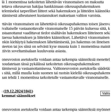
llä 1 momentissa tarkoitetun lähettävän viranomaisen on maksutta
stettava oikeusavun hakijaa hankkimaan oikeusapuhakemuksen
ittelemiseksi tarpeelliset liitteet sekä hakemuksen ja liitteiden käännökse
ntämisestä aiheutuneet kustannukset maksetaan valtion varoista.
ettävän viranomaisen on lähetettävä oikeusapuhakemus toisen jäsenval
mivaltaiselle vastaanottavalle viranomaiselle 15 päivän kuluessa siitä, k
vastaanottanut vaadittavat tiedot sisältävän hakemuksen liitteineen sekä
vittaessa hakemuksen ja liitteiden käännökset. Lähettävä viranomainen 
tenkin kieltäytyä hakemuksen lähettämisestä, jos hakemus on ilmeisen
usteeton tai jos siinä on selvästi kyse muusta kuin 1 momentissa mainit
ektiivin soveltamisalaan kuuluvasta asiasta.
tioneuvoston asetuksella voidaan antaa tarkempia säännöksiä menettely
a noudatetaan tässä pykälässä tarkoitetun oikeusapuhakemuksen
ettämisessä ja vastaanottamisessa. Valtioneuvoston asetuksella säädetää
s siitä, millä muulla kuin suomen tai ruotsin kielellä oikeusapuhakemu
daan tehdä 1 momentissa tarkoitetulle vastaanottavalle viranomaiselle.
 §
(
19.12.2024/1041
)
Valitse
rkemmat säännökset
tioneuvoston asetuksella voidaan antaa tarkempia säännöksiä myönnet