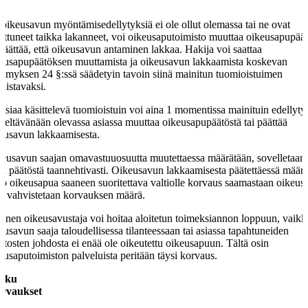
 oikeusavun myöntämisedellytyksiä ei ole ollut olemassa tai ne ovat
ttuneet taikka lakanneet, voi oikeusaputoimisto muuttaa oikeusapupää
 päättää, että oikeusavun antaminen lakkaa. Hakija voi saattaa
eusapupäätöksen muuttamista ja oikeusavun lakkaamista koskevan
ymyksen 24 §:ssä säädetyin tavoin siinä mainitun tuomioistuimen
kaistavaksi.
asiaa käsittelevä tuomioistuin voi aina 1 momentissa mainituin edellyty
iteltävänään olevassa asiassa muuttaa oikeusapupäätöstä tai päättää
eusavun lakkaamisesta.
eusavun saajan omavastuuosuutta muutettaessa määrätään, sovelletaan
ta päätöstä taannehtivasti. Oikeusavun lakkaamisesta päätettäessä määrä
o oikeusapua saaneen suoritettava valtiolle korvaus saamastaan oikeus
ä vahvistetaan korvauksen määrä.
kinen oikeusavustaja voi hoitaa aloitetun toimeksiannon loppuun, vaikk
eusavun saaja taloudellisessa tilanteessaan tai asiassa tapahtuneiden
tosten johdosta ei enää ole oikeutettu oikeusapuun. Tältä osin
eusaputoimiston palveluista peritään täysi korvaus.
luku
rvaukset