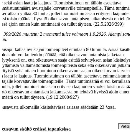
ve sekä asian laatu ja laajuus. Tuomioistuimen on tällöin asetettava
mmäistuntimäärä avustajalle korvattaville toimenpiteille. Tämä tuntimää
 kerrallaan ylittää 30 tuntia, jollei tuomioistuin asian erityisen laajuuden
ksi toisin määrää. Pyyntö oikeusavun antamisen jatkamisesta on tehtäv
issä ajoin ennen kuin tuntimäärä on tullut täyteen.
(22.5.2026/399)
la
399/2026
muutettu 2 momentti tulee voimaan 1.9.2026. Aiempi san
luu:
eusapu kattaa avustajan toimenpiteet enintään 80 tunnilta. Asiaa käsitte
mioistuin voi kuitenkin päättää, että oikeusavun antamista jatketaan.
llytyksenä on, että oikeusavun saaja esittää selvityksen asian käsittelyn
llyttämistä välttämättömistä toimenpiteistä sekä että oikeusavun jatkami
erityisiä syitä ottaen huomioon oikeusavun saajan oikeusturvan tarve s
an laatu ja laajuus. Tuomioistuimen on tällöin asetettava enimmäistunti
stajalle korvattaville toimenpiteille. Tämä tuntimäärää ei voi kerrallaan y
tuntia, jollei tuomioistuin asian erityisen laajuuden vuoksi toisin määrää
ntö oikeusavun antamisen jatkamisesta on tehtävä hyvissä ajoin ennen
timäärä on tullut täyteen.
(19.12.2008/927)
eusavusta ulkomailla käsiteltävässä asiassa säädetään 23 §:ssä.
§
Valitse
keusavun sisältö eräissä tapauksissa