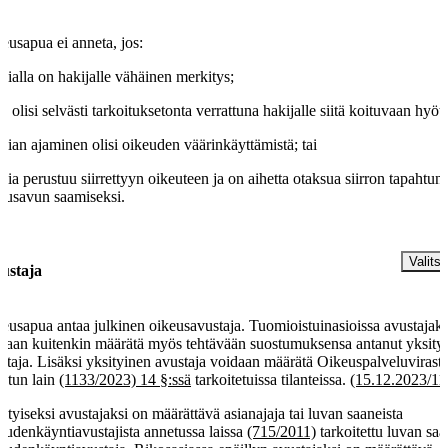
eusapua ei anneta, jos:
asialla on hakijalle vähäinen merkitys;
se olisi selvästi tarkoituksetonta verrattuna hakijalle siitä koituvaan hyöt
asian ajaminen olisi oikeuden väärinkäyttämistä; tai
asia perustuu siirrettyyn oikeuteen ja on aihetta otaksua siirron tapahtun
eusavun saamiseksi.
§
Valitse
ustaja
eusapua antaa julkinen oikeusavustaja. Tuomioistuinasioissa avustajaks
daan kuitenkin määrätä myös tehtävään suostumuksensa antanut yksity
staja. Lisäksi yksityinen avustaja voidaan määrätä Oikeuspalveluvirasto
etun lain
(1133/2023) 14 §:ssä
tarkoitetuissa tilanteissa.
(15.12.2023/11
ityiseksi avustajaksi on määrättävä asianajaja tai luvan saaneista
eudenkäyntiavustajista annetussa laissa
(715/2011)
tarkoitettu luvan saa