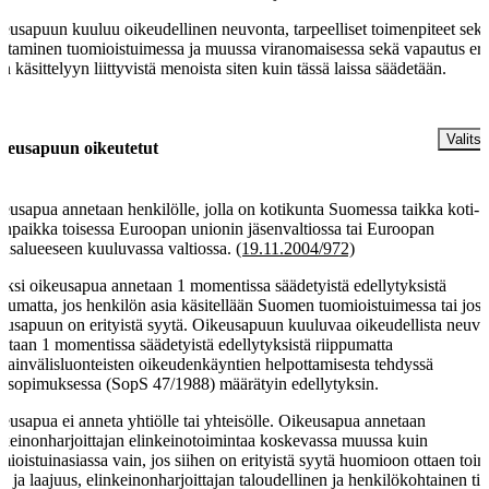
eusapuun kuuluu oikeudellinen neuvonta, tarpeelliset toimenpiteet sek
staminen tuomioistuimessa ja muussa viranomaisessa sekä vapautus erä
an käsittelyyn liittyvistä menoista siten kuin tässä laissa säädetään.
§
Valitse
keusapuun oikeutetut
eusapua annetaan henkilölle, jolla on kotikunta Suomessa taikka koti- t
inpaikka toisessa Euroopan unionin jäsenvaltiossa tai Euroopan
ousalueeseen kuuluvassa valtiossa.
(19.11.2004/972)
äksi oikeusapua annetaan 1 momentissa säädetyistä edellytyksistä
ppumatta, jos henkilön asia käsitellään Suomen tuomioistuimessa tai jos
eusapuun on erityistä syytä. Oikeusapuun kuuluvaa oikeudellista neuvo
etaan 1 momentissa säädetyistä edellytyksistä riippumatta
sainvälisluonteisten oikeudenkäyntien helpottamisesta tehdyssä
issopimuksessa (SopS 47/1988) määrätyin edellytyksin.
eusapua ei anneta yhtiölle tai yhteisölle. Oikeusapua annetaan
nkeinonharjoittajan elinkeinotoimintaa koskevassa muussa kuin
mioistuinasiassa vain, jos siihen on erityistä syytä huomioon ottaen toi
tu ja laajuus, elinkeinonharjoittajan taloudellinen ja henkilökohtainen ti