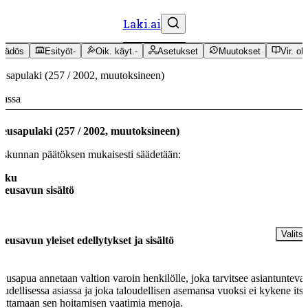
Laki.ai
äädös
Esityöt
-
Oik. käyt.
-
Asetukset
Muutokset
Vir. oh
usapulaki
(
257
/
2002
,
muutoksineen
)
massa
keusapulaki
(
257
/
2002
,
muutoksineen
)
skunnan päätöksen mukaisesti säädetään:
luku
keusavun sisältö
§
Valitse
keusavun yleiset edellytykset ja sisältö
eusapua annetaan valtion varoin henkilölle, joka tarvitsee asiantunteva
eudellisessa asiassa ja joka taloudellisen asemansa vuoksi ei kykene its
rittamaan sen hoitamisen vaatimia menoja.