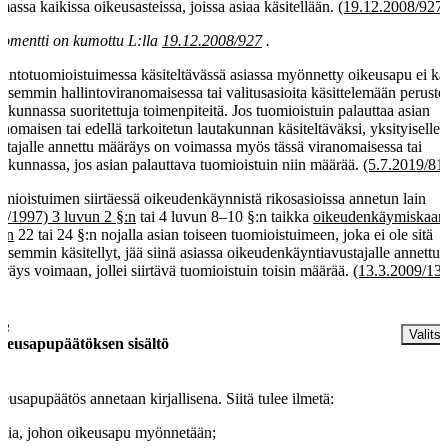
massa kaikissa oikeusasteissa, joissa asiaa käsitellään.
(19.12.2008/927
omentti on kumottu L:lla
19.12.2008/927
.
lintotuomioistuimessa käsiteltävässä asiassa myönnetty oikeusapu ei käs
aisemmin hallintoviranomaisessa tai valitusasioita käsittelemään peruste
takunnassa suoritettuja toimenpiteitä. Jos tuomioistuin palauttaa asian
anomaisen tai edellä tarkoitetun lautakunnan käsiteltäväksi, yksityiselle
stajalle annettu määräys on voimassa myös tässä viranomaisessa tai
takunnassa, jos asian palauttava tuomioistuin niin määrää.
(5.7.2019/81
mioistuimen siirtäessä oikeudenkäynnistä rikosasioissa annetun lain
9/1997) 3 luvun 2 §:n
tai 4 luvun 8–10 §:n taikka
oikeudenkäymiskaar
un
22 tai 24 §:n nojalla asian toiseen tuomioistuimeen, joka ei ole sitä
aisemmin käsitellyt, jää siinä asiassa oikeudenkäyntiavustajalle annettu
räys voimaan, jollei siirtävä tuomioistuin toisin määrää.
(13.3.2009/13
 §
Valitse
keusapupäätöksen sisältö
eusapupäätös annetaan kirjallisena. Siitä tulee ilmetä:
asia, johon oikeusapu myönnetään;