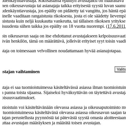
eudenkäyntiavustaja. Rikosasiassa epäillyn avustajaksi on määrättävä
kinen oikeusavustaja tai asianajaja taikka erityisestä syystä luvan saanut
eudenkäyntiavustaja, jos epäilty on pidätetty tai vangittu, jos häntä epäi
 hänelle vaaditaan rangaistusta rikoksesta, josta ei ole säädetty lievempä
gaistusta kuin neljä kuukautta vankeutta, tai tällaisen rikoksen yrityksest
llisuudesta siihen taikka jos epäilty on 18 vuotta nuorempi.
(17.6.2011/
loin oikeusavun saaja on itse ehdottanut avustajakseen kelpoisuusvaat
ttävän henkilön, tämä on määrättävä, jolleivät erityiset syyt toisin vaadi.
staja on toimessaan velvollinen noudattamaan hyvää asianajotapaa.
§
Valitse
ustajan vaihtaminen
staja ei saa tuomioistuimessa käsiteltävässä asiassa ilman tuomioistuim
aa panna toista sijaansa. Sijaiseksi hyväksyttävän on täytettävä avustaja
poisuusvaatimukset.
mioistuin voi käsiteltävänään olevassa asiassa ja oikeusaputoimisto mu
n tuomioistuimessa käsiteltävänä olevassa asiassa oikeusavun saajan tai
stajan perustellusta pyynnöstä tai pätevästä syystä omasta aloitteestaan
uuttaa avustajan määräyksen ja määrätä toisen avustajan.