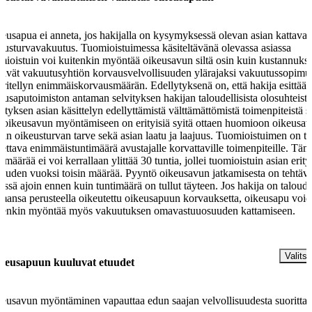
eusapua ei anneta, jos hakijalla on kysymyksessä olevan asian kattava
eusturvavakuutus. Tuomioistuimessa käsiteltävänä olevassa asiassa
mioistuin voi kuitenkin myöntää oikeusavun siltä osin kuin kustannukse
ttävät vakuutusyhtiön korvausvelvollisuuden ylärajaksi vakuutussopimu
ritellyn enimmäiskorvausmäärän. Edellytyksenä on, että hakija esittää
eusaputoimiston antaman selvityksen hakijan taloudellisista olosuhteista
vityksen asian käsittelyn edellyttämistä välttämättömistä toimenpiteistä 
ä oikeusavun myöntämiseen on erityisiä syitä ottaen huomioon oikeusa
jan oikeusturvan tarve sekä asian laatu ja laajuus. Tuomioistuimen on tä
tettava enimmäistuntimäärä avustajalle korvattaville toimenpiteille. Täm
timäärää ei voi kerrallaan ylittää 30 tuntia, jollei tuomioistuin asian erity
juuden vuoksi toisin määrää. Pyyntö oikeusavun jatkamisesta on tehtäv
issä ajoin ennen kuin tuntimäärä on tullut täyteen. Jos hakija on taloude
mansa perusteella oikeutettu oikeusapuun korvauksetta, oikeusapu voi
tenkin myöntää myös vakuutuksen omavastuuosuuden kattamiseen.
§
Valitse
keusapuun kuuluvat etuudet
eusavun myöntäminen vapauttaa edun saajan velvollisuudesta suorittaa