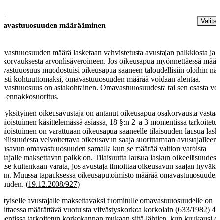
 §
Valitse
avastuuosuuden määrääminen
vastuuosuuden määrä lasketaan vahvistetusta avustajan palkkiosta ja
ukorvauksesta arvonlisäveroineen. Jos oikeusapua myönnettäessä määr
vastuuosuus muodostuisi oikeusapua saaneen taloudellisiin oloihin nä
västi kohtuuttomaksi, omavastuuosuuden määrää voidaan alentaa.
vastuuosuus on asiakohtainen. Omavastuuosuudesta tai sen osasta vo
iä ennakkosuoritus.
 yksityinen oikeusavustaja on antanut oikeusapua osakorvausta vastaa
mioistuimen käsittelemässä asiassa, 18 §:n 2 ja 3 momentissa tarkoitetu
mioistuimen on varattuaan oikeusapua saaneelle tilaisuuden lausua las
eellisuudesta velvoitettava oikeusavun saaja suorittamaan avustajalleen
eusavun omavastuuosuuden samalla kun se määrää valtion varoista
stajalle maksettavan palkkion. Tilaisuutta lausua laskun oikeellisuudesta
vitse kuitenkaan varata, jos avustaja ilmoittaa oikeusavun saajan hyväk
kun. Muussa tapauksessa oikeusaputoimisto määrää omavastuuosuuden
ruuden.
(19.12.2008/927)
ityiselle avustajalle maksettavaksi tuomitulle omavastuuosuudelle on
dittaessa määrättävä vuotuista viivästyskorkoa korkolain
(633/1982) 4 
entissa tarkoitetun korkokannan mukaan siitä lähtien, kun kuukausi o