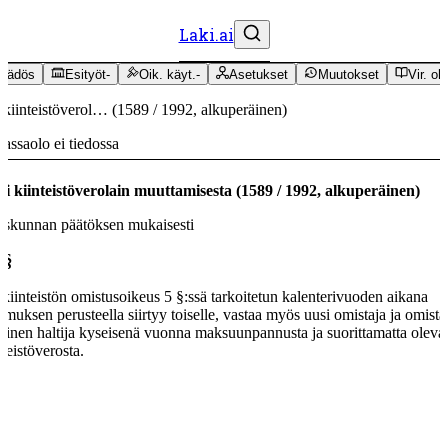
Laki.ai
äädös
Esityöt
-
Oik. käyt.
-
Asetukset
Muutokset
Vir. oh
 kiinteistöverol…
(
1589
/
1992
,
alkuperäinen
)
assaolo ei tiedossa
i kiinteistöverolain muuttamisesta
(
1589
/
1992
,
alkuperäinen
)
skunnan päätöksen mukaisesti
 §
 kiinteistön omistusoikeus 5 §:ssä tarkoitetun kalenterivuoden aikana
imuksen perusteella siirtyy toiselle, vastaa myös uusi omistaja ja omista
oinen haltija kyseisenä vuonna maksuunpannusta ja suorittamatta oleva
nteistöverosta.