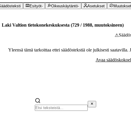
Säädösteksti
Esityöt
-
Oikeuskäytäntö
-
Asetukset
Muutokse
Laki Valtion tietokonekeskuksesta
(
729
/
1988
,
muutoksineen
)
Säädös
⚠
Yleensä tämä tarkoittaa ettei säädöstekstiä ole julkisesti saatavilla.
Avaa säädöskokoel