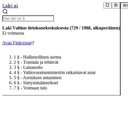
Laki.ai
Laki Valtion tietokonekeskuksesta
(
729
/
1988
,
alkuperäinen
)
Ei voimassa
Avaa Finlexissä
1 §
- Hallinnollinen asema
2 §
- Toimiala ja tehtävät
3 §
- Lainanotto
4 §
- Valtiovarainministeriön ratkaistavat asiat
5 §
- Asetuksen antaminen
6 §
- Siirtymäsäännökset
7 §
- Voimaan tulo