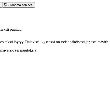
t
Viranomaisohjeet
-
teksti puuttuu
 Jos teksti löytyy Finlexistä, kyseessä on todennäköisesti järjestelmävirhe
maversio (ei muutoksia)