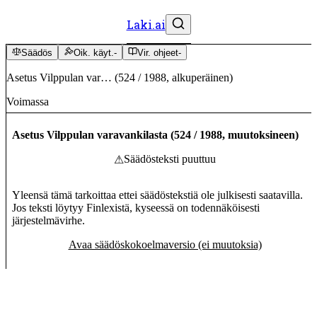
Laki.ai
Säädös
Oik. käyt.
-
Vir. ohjeet
-
Asetus Vilppulan var…
(
524
/
1988
,
alkuperäinen
)
Voimassa
Asetus Vilppulan varavankilasta
(
524
/
1988
,
muutoksineen
)
Säädösteksti puuttuu
⚠
Yleensä tämä tarkoittaa ettei säädöstekstiä ole julkisesti saatavilla.
Jos teksti löytyy Finlexistä, kyseessä on todennäköisesti
järjestelmävirhe.
Avaa säädöskokoelmaversio (ei muutoksia)