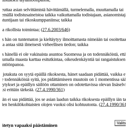
keuttaa asian selvittämistä hävittämällä, turmelemalla, muuttamalla tai
kemällä todistusaineistoa taikka vaikuttamalla todistajaan, asianomistaja
antuntijaan tai rikoskumppaniinsa; taikka
kaa rikollista toimintaa;
(27.6.2003/646)
jos hän on tuntematon ja kieltäytyy ilmoittamasta nimeään tai osoitettaa
kka antaa siitä ilmeisesti virheellisen tiedon; taikka
jos hänellä ei ole vakinaista asuntoa Suomessa ja on todennäköistä, että
stumalla maasta karttaa esitutkintaa, oikeudenkäyntiä tai rangaistuksen
täntöönpanoa.
 jotakuta on syytä epäillä rikoksesta, hänet saadaan pidättää, vaikka e
ole todennäköisiä syitä, jos pidättämiseen muutoin on 1 momentissa sääd
llytykset ja epäillyn säilöön ottaminen on odotettavissa olevan lisäselvi
ksi erittäin tärkeää.
(27.4.1990/361)
ään ei saa pidättää, jos se asian laadun taikka rikoksesta epäillyn iän tai
den henkilökohtaisten olojen vuoksi olisi kohtuutonta.
(27.4.1990/361
§
Valitse
dätetyn vapaaksi päästäminen