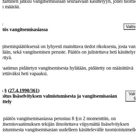
ättäminen jatkuu vangitsemisasian seuraavaan käsittelyyn, jollei tuomio
sin määrää.
 §
Valitse
ätös vangitsemisasiassa
gitsemispäätöksessä on lyhyesti mainittava tiedot rikoksesta, josta vang
illään, sekä vangitsemisen peruste. Päätös on julistettava heti käsittelyn
tyttyä.
 vaatimus pidätetyn vangitsemisesta hylätään, pidätetty on määrättävä
stettäväksi heti vapaaksi.
 a §
(
27.4.1990/361
)
Valit
moitus lisäselvityksen valmistumisesta ja vangitsemisasian
§
sittely
 päätös vangitsemisasiassa perustuu 8 §:n 2 momenttiin, on
gitsemisvaatimuksen tekijän ilmoitettava viipymättä lisäselvityksen
mistumisesta vangitsemisasian uudelleen käsittelevälle tuomioistuimelle