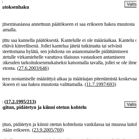
 §
Valitse
utoksenhaku
gitsemisasiassa annettuun päätökseen ei saa erikseen hakea muutosta
ittamalla.
gittu saa kannella päätöksestä. Kantelulle ei ole määräaikaa. Kantelu o
iteltävä kiireellisenä. Jollei kantelua jätetä tutkimatta tai selvästi
usteettomana hylätä, sen johdosta on asianomaiselle pidättämiseen
eutetulle virkamiehelle varattava tilaisuus vastauksen antamiseen
ioikeuden tarkoituksenmukaiseksi katsomalla tavalla, jollei se ole ilmeis
peetonta.
(27.6.2003/646)
tteen nostamiselle määrättyä aikaa ja määräajan pitentämistä koskevaa
tökseen ei saa hakea muutosta valittamalla.
(11.7.1997/693)
 §
(
17.2.1995/213
)
Valitse
ngitun, pidätetyn ja kiinni otetun kohtelu
gitun, pidätetyn ja kiinni otetun kohtelusta vankilassa tai muussa laitok
detään erikseen.
(23.9.2005/769)