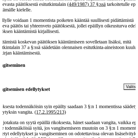
kevasta päätöksestä esitutkintalain
(449/1987) 37 §:ssä
tarkoitetulle epä
ttämälle kielelle.
illylle voidaan 1 momentista poiketen kääntää suullisesti pidättämistä
keva päätös tai yhteenveto päätöksestä, jollei epäillyn oikeusturva edell
töksen kääntämistä kirjallisesti.
ättämistä koskevan päätöksen kääntämiseen sovelletaan lisäksi, mitä
tutkintalain 37 a §:ssä säädetään olennaisen esitutkinta-aineistoon kuul
akirjan kääntämisestä.
ngitseminen
§
Valitse
ngitsemisen edellytykset
oksesta todennäköisin syin epäilty saadaan 3 §:n 1 momentissa säädety
llytyksin vangita.
(17.2.1995/213)
 jotakuta on syytä epäillä rikoksesta, hänet saadaan vangita, vaikka ep
ole todennäköisiä syitä, jos vangitsemiseen muutoin on 3 §:n 1 momenti
detyt edellytykset ja vangitseminen on odotettavissa olevan lisäselvityk