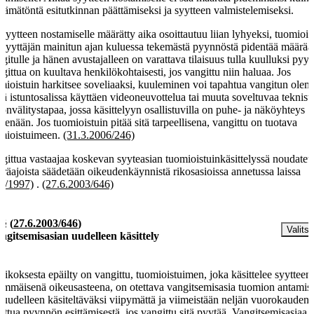
ttämätöntä esitutkinnan päättämiseksi ja syytteen valmistelemiseksi.
 syytteen nostamiselle määrätty aika osoittautuu liian lyhyeksi, tuomiois
 syyttäjän mainitun ajan kuluessa tekemästä pyynnöstä pidentää määräa
gitulle ja hänen avustajalleen on varattava tilaisuus tulla kuulluksi pyy
gittua on kuultava henkilökohtaisesti, jos vangittu niin haluaa. Jos
mioistuin harkitsee soveliaaksi, kuuleminen voi tapahtua vangitun olem
nä istuntosalissa käyttäen videoneuvottelua tai muuta soveltuvaa teknist
donvälitystapaa, jossa käsittelyyn osallistuvilla on puhe- ja näköyhteys
kenään. Jos tuomioistuin pitää sitä tarpeellisena, vangittu on tuotava
mioistuimeen.
(31.3.2006/246)
gittua vastaajaa koskevan syyteasian tuomioistuinkäsittelyssä noudatett
räajoista säädetään oikeudenkäynnistä rikosasioissa annetussa laissa
9/1997)
.
(27.6.2003/646)
 §
(
27.6.2003/646
)
Valitse
ngitsemisasian uudelleen käsittely
 rikoksesta epäilty on vangittu, tuomioistuimen, joka käsittelee syytteen
immäisenä oikeusasteena, on otettava vangitsemisasia tuomion antamis
i uudelleen käsiteltäväksi viipymättä ja viimeistään neljän vuorokauden
uttua pyynnön esittämisestä, jos vangittu sitä pyytää. Vangitsemisasiaa e