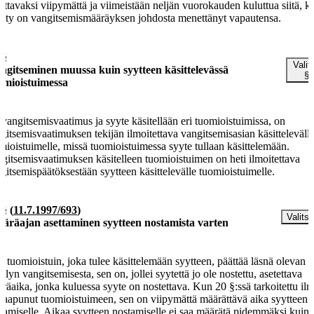
kittavaksi viipymättä ja viimeistään neljän vuorokauden kuluttua siitä, k
ilty on vangitsemismääräyksen johdosta menettänyt vapautensa.
 §
Valit
ngitseminen muussa kuin syytteen käsittelevässä
§
omioistuimessa
 vangitsemisvaatimus ja syyte käsitellään eri tuomioistuimissa, on
gitsemisvaatimuksen tekijän ilmoitettava vangitsemisasian käsitteleväll
mioistuimelle, missä tuomioistuimessa syyte tullaan käsittelemään.
gitsemisvaatimuksen käsitelleen tuomioistuimen on heti ilmoitettava
gitsemispäätöksestään syytteen käsittelevälle tuomioistuimelle.
 §
(
11.7.1997/693
)
Valitse
äräajan asettaminen syytteen nostamista varten
 tuomioistuin, joka tulee käsittelemään syytteen, päättää läsnä olevan
illyn vangitsemisesta, sen on, jollei syytettä jo ole nostettu, asetettava
räaika, jonka kuluessa syyte on nostettava. Kun 20 §:ssä tarkoitettu ilm
saapunut tuomioistuimeen, sen on viipymättä määrättävä aika syytteen
tamiselle. Aikaa syytteen nostamiselle ei saa määrätä pidemmäksi kuin