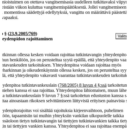
mioistuimen on otettava vangitsemisasia uudelleen tutkittavaksi viipymä
meistään viikon kuluttua vangitsemispäätöksestä. Jollei vangitsemiseen 
 1 momentissa säädettyjä edellytyksiä, vangittu on määrättävä päästettä
i vapaaksi.
 b §
(
23.9.2005/769
)
Valitse
teydenpidon rajoittaminen
tutkinnan ollessa kesken voidaan rajoittaa tutkintavangin yhteydenpitoa
hun henkilöön, jos on perusteltua syytä epäillä, että yhteydenpito vaar
kintavankeuden tarkoituksen. Yhteydenpitoa voidaan rajoittaa myös
teharkinnan ja oikeudenkäynnin ollessa kesken, jos on perusteltua syyt
illä, että yhteydenpito vakavasti vaarantaa tutkintavankeuden tarkoituk
eydenpitoa tutkintavankeuslain
(768/2005) 8 luvun 4 §:ssä
tarkoitetun
amiehen kanssa ei saa rajoittaa. Yhteydenpitoa lähiomaisen, muun lähei
kka tutkintavankeuslain 9 luvun 7 §:ssä tarkoitetun edustuston kanssa s
oittaa ainoastaan rikoksen selvittämiseen liittyvistä erityisen painavista sy
eydenpitorajoitus voi sisältää rajoituksia kirjeenvaihtoon, puhelimen
ttöön, tapaamisiin tai muihin yhteyksiin vankilan ulkopuolelle taikka
essäoloon tietyn tutkintavangin tai tiettyjen tutkintavankien taikka tiety
gin tai tiettyjen vankien kanssa. Yhteydenpitoa ei saa rajoittaa enempää