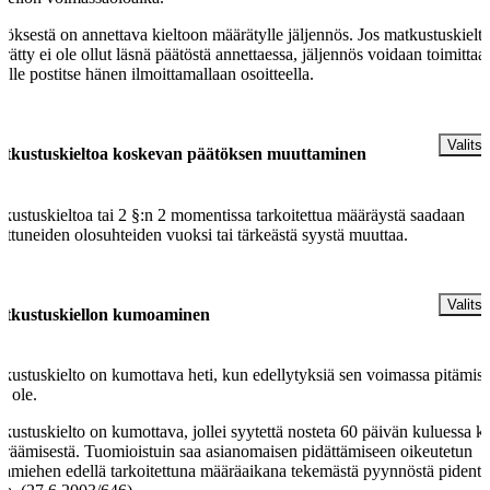
töksestä on annettava kieltoon määrätylle jäljennös. Jos matkustuskielt
rätty ei ole ollut läsnä päätöstä annettaessa, jäljennös voidaan toimittaa
elle postitse hänen ilmoittamallaan osoitteella.
§
Valitse
tkustuskieltoa koskevan päätöksen muuttaminen
kustuskieltoa tai 2 §:n 2 momentissa tarkoitettua määräystä saadaan
ttuneiden olosuhteiden vuoksi tai tärkeästä syystä muuttaa.
§
Valitse
tkustuskiellon kumoaminen
kustuskielto on kumottava heti, kun edellytyksiä sen voimassa pitämise
ä ole.
kustuskielto on kumottava, jollei syytettä nosteta 60 päivän kuluessa ki
räämisestä. Tuomioistuin saa asianomaisen pidättämiseen oikeutetun
kamiehen edellä tarkoitettuna määräaikana tekemästä pyynnöstä pidentää