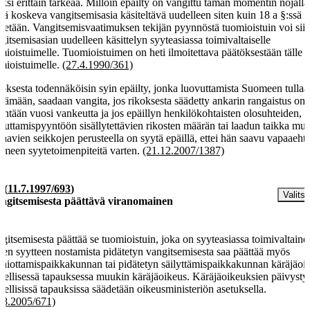
ksi erittäin tärkeää. Milloin epäilty on vangittu tämän momentin nojalla
tä koskeva vangitsemisasia käsiteltävä uudelleen siten kuin 18 a §:ssä
detään. Vangitsemisvaatimuksen tekijän pyynnöstä tuomioistuin voi siir
gitsemisasian uudelleen käsittelyn syyteasiassa toimivaltaiselle
mioistuimelle. Tuomioistuimen on heti ilmoitettava päätöksestään tälle
mioistuimelle.
(27.4.1990/361)
oksesta todennäköisin syin epäilty, jonka luovuttamista Suomeen tullaa
tämään, saadaan vangita, jos rikoksesta säädetty ankarin rangaistus on
intään vuosi vankeutta ja jos epäillyn henkilökohtaisten olosuhteiden,
vuttamispyyntöön sisällytettävien rikosten määrän tai laadun taikka mu
taavien seikkojen perusteella on syytä epäillä, ettei hän saavu vapaaehto
meen syytetoimenpiteitä varten.
(21.12.2007/1387)
§
(
11.7.1997/693
)
Valitse
ngitsemisesta päättävä viranomainen
gitsemisesta päättää se tuomioistuin, joka on syyteasiassa toimivaltaine
en syytteen nostamista pidätetyn vangitsemisesta saa päättää myös
nniottamispaikkakunnan tai pidätetyn säilyttämispaikkakunnan käräjäoik
reellisessä tapauksessa muukin käräjäoikeus. Käräjäoikeuksien päivysty
reellisissä tapauksissa säädetään oikeusministeriön asetuksella.
.8.2005/671)