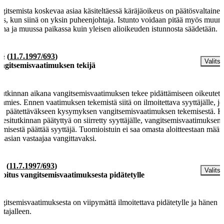
gitsemista koskevaa asiaa käsiteltäessä käräjäoikeus on päätösvaltaine
s, kun siinä on yksin puheenjohtaja. Istunto voidaan pitää myös muun
ana ja muussa paikassa kuin yleisen alioikeuden istunnosta säädetään.
 §
(
11.7.1997/693
)
Valitse
ngitsemisvaatimuksen tekijä
tutkinnan aikana vangitsemisvaatimuksen tekee pidättämiseen oikeutett
kamies. Ennen vaatimuksen tekemistä siitä on ilmoitettava syyttäjälle, j
aa päätettäväkseen kysymyksen vangitsemisvaatimuksen tekemisestä. 
a esitutkinnan päätyttyä on siirretty syyttäjälle, vangitsemisvaatimuksen
emisestä päättää syyttäjä. Tuomioistuin ei saa omasta aloitteestaan määr
osasian vastaajaa vangittavaksi.
 §
(
11.7.1997/693
)
Valitse
moitus vangitsemisvaatimuksesta pidätetylle
gitsemisvaatimuksesta on viipymättä ilmoitettava pidätetylle ja hänen
stajalleen.