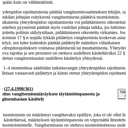
empään kuin on välttämätöntä.
eydenpidon rajoittamisesta päättää vangitsemisvaatimuksen tekijän, syy
 vankilan johtajan esityksestä vangitsemisesta päättävä tuomioistuin.
iaikaisesta yhteydenpidon rajoittamisesta voi pidättämiseen oikeutetun
kamiehen pyynnöstä päättää myös vankilan johtaja taikka, jos tutkintav
sijoitettu poliisin säilytystilaan, pidättämiseen oikeutettu virkamies. Jos
mioistuin 17 §:n nojalla lykkää pidätetyn vangitsemista koskevan asian
ittelyä, sen tulee kuitenkin päättää pidätetylle määrätyn väliaikaisen
eydenpitorajoituksen voimassa pitämisestä tai muuttamisesta. Yhteyden
keva rajoitus ja sen perusteet on otettava uudelleen käsiteltäväksi 22 §:
koitetun vangitsemisasian uudelleen käsittelyn yhteydessä.
ä 1–4 momentissa säädetään tutkintavangin yhteydenpidon rajoittamises
elletaan vastaavasti pidätetyn ja kiinni otetun yhteydenpidon rajoittami
 §
(
27.4.1990/361
)
Valit
moitus vangitsemismääräyksen täytäntöönpanosta ja
§
ngitsemisasian käsittely
 tuomioistuin on määrännyt vangittavaksi epäillyn, joka ei ole ollut läs
aa käsiteltäessä, määräyksen täytäntöönpanosta on viipymättä ilmoitetta
le tuomioistuimelle. Vangitsemisasia on otettava tuomioistuimessa uudel