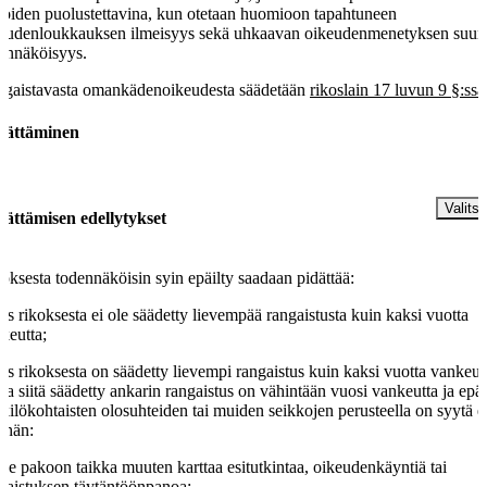
ioiden puolustettavina, kun otetaan huomioon tapahtuneen
eudenloukkauksen ilmeisyys sekä uhkaavan oikeudenmenetyksen suuru
ennäköisyys.
gaistavasta omankädenoikeudesta säädetään
rikoslain 17 luvun 9 §:ssä
dättäminen
§
Valitse
dättämisen edellytykset
oksesta todennäköisin syin epäilty saadaan pidättää:
jos rikoksesta ei ole säädetty lievempää rangaistusta kuin kaksi vuotta
keutta;
jos rikoksesta on säädetty lievempi rangaistus kuin kaksi vuotta vankeut
ta siitä säädetty ankarin rangaistus on vähintään vuosi vankeutta ja epäi
kilökohtaisten olosuhteiden tai muiden seikkojen perusteella on syytä ep
ä hän:
tee pakoon taikka muuten karttaa esitutkintaa, oikeudenkäyntiä tai
gaistuksen täytäntöönpanoa;