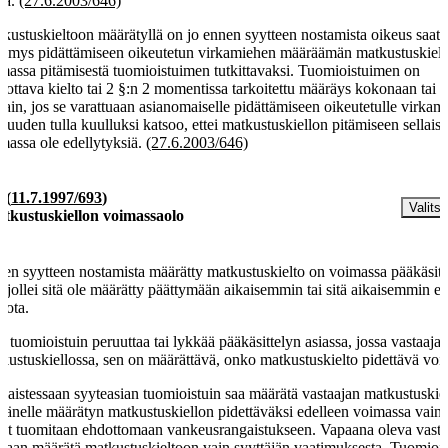
aa.
(27.6.2003/646)
kustuskieltoon määrätyllä on jo ennen syytteen nostamista oikeus saatt
ymys pidättämiseen oikeutetun virkamiehen määräämän matkustuskiel
massa pitämisestä tuomioistuimen tutkittavaksi. Tuomioistuimen on
ottava kielto tai 2 §:n 2 momentissa tarkoitettu määräys kokonaan tai
ttain, jos se varattuaan asianomaiselle pidättämiseen oikeutetulle virkam
aisuuden tulla kuulluksi katsoo, ettei matkustuskiellon pitämiseen sellais
massa ole edellytyksiä.
(27.6.2003/646)
§
(
11.7.1997/693
)
Valitse
tkustuskiellon voimassaolo
en syytteen nostamista määrätty matkustuskielto on voimassa pääkäsit
i, jollei sitä ole määrätty päättymään aikaisemmin tai sitä aikaisemmin e
ota.
 tuomioistuin peruuttaa tai lykkää pääkäsittelyn asiassa, jossa vastaaja
kustuskiellossa, sen on määrättävä, onko matkustuskielto pidettävä voi
kaistessaan syyteasian tuomioistuin saa määrätä vastaajan matkustuskie
 hänelle määrätyn matkustuskiellon pidettäväksi edelleen voimassa vain,
et tuomitaan ehdottomaan vankeusrangaistukseen. Vapaana oleva vasta
daan määrätä matkustuskieltoon vain syyttäjän vaatimuksesta. Tuomiois