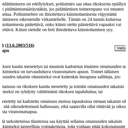
 pidättämiseen on edellytykset, poliisimies saa ottaa rikoksesta epäillyn 
an pidättämismääräystäkin, jos pidättämisen toimeenpano voi muuten
rantua. Poliisimiehen on ilmoitettava kiinniottamisesta viipymättä
ättämiseen oikeutetulle virkamiehelle. Tämän on 24 tunnin kuluessa
nniottamisesta päätettävä, onko kiinni otettu päästettävä vapaaksi vai
ätettävä. Kiinni otetulle on heti ilmoitettava kiinniottamisen syy.
a §
(
13.6.2003/516
)
Valitse
seapu
oksen kautta menetetyn tai muutoin kadotetun irtaimen omaisuuden tak
kkimiseksi on turvauduttava viranomaisen apuun. Toimet tällaisen
isuuden takaisin ottamiseksi ovat kuitenkin itseapuna sallittuja, jos:
omaisuus on rikoksen kautta menetetty ja toimiin omaisuuden takaisin
amiseksi on ryhdytty välittömästi rikoksen tapahduttua; tai
menetetty tai kadotettu omaisuus muissa tapauksissa otetaan takaisin silt
ää sitä oikeudettomasti hallussaan, eikä saatavilla ollut riittävää ja oikea-
aista viranomaisapua.
llä tarkoitetuissa tilanteissa saa käyttää sellaisia omaisuuden takaisin
kkimiseksi tarpeellisia voimakeinoja, joita voidaan pitää kokonaisuuten