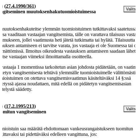
 §
(
27.4.1990/361
)
Valitse
ngitseminen muutoksenhakutuomioistuimessa
 muutoksenhakuteitse ylemmän tuomioistuimen tutkittavaksi saatetussa
assa vaaditaan vastaajan vangitsemista, tälle on varattava tilaisuus vastat
timukseen, jollei vaatimusta heti jätetä tutkimatta tai hylätä. Tilaisuutta
tauksen antamiseen ei tarvitse varata, jos vastaaja ei ole Suomessa tai o
tymättömissä. Ilmoitus oikeudesta vastauksen antamiseen saadaan lähett
titse vastaajan viimeksi ilmoittamalla osoitteella.
 vastaaja 1 momentissa tarkoitetun asian johdosta pidätetään, on vaatim
ätetyn vangitsemisesta tehtävä ylemmälle tuomioistuimelle välittömästi 
mioistuimen on otettava vangitsemisvaatimus käsiteltäväksi 14 §:ssä
detyssä ajassa noudattaen, mitä edellä on pidätetyn vangitsemisasian
ittelystä säädetty.
 §
(
17.2.1995/213
)
Valitse
omitun vangitseminen
mioistuin saa määrätä ehdottomaan vankeusrangaistukseen tuomitun
gittavaksi tai pidettäväksi edelleen vangittuna, jos: