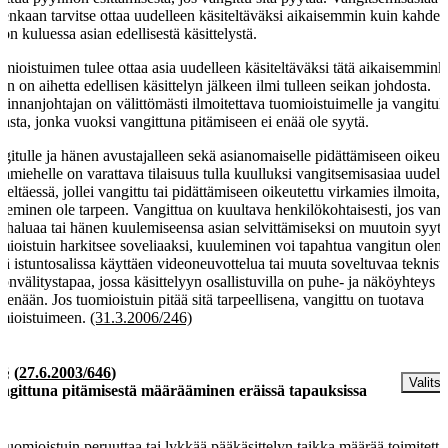
tenkaan tarvitse ottaa uudelleen käsiteltäväksi aikaisemmin kuin kahde
kon kuluessa asian edellisestä käsittelystä.
mioistuimen tulee ottaa asia uudelleen käsiteltäväksi tätä aikaisemminki
hen on aihetta edellisen käsittelyn jälkeen ilmi tulleen seikan johdosta.
kinnanjohtajan on välittömästi ilmoitettava tuomioistuimelle ja vangitull
kasta, jonka vuoksi vangittuna pitämiseen ei enää ole syytä.
gitulle ja hänen avustajalleen sekä asianomaiselle pidättämiseen oikeute
kamiehelle on varattava tilaisuus tulla kuulluksi vangitsemisasiaa uudell
iteltäessä, jollei vangittu tai pidättämiseen oikeutettu virkamies ilmoita, e
leminen ole tarpeen. Vangittua on kuultava henkilökohtaisesti, jos vang
n haluaa tai hänen kuulemiseensa asian selvittämiseksi on muutoin syytä
mioistuin harkitsee soveliaaksi, kuuleminen voi tapahtua vangitun olem
nä istuntosalissa käyttäen videoneuvottelua tai muuta soveltuvaa teknist
donvälitystapaa, jossa käsittelyyn osallistuvilla on puhe- ja näköyhteys
kenään. Jos tuomioistuin pitää sitä tarpeellisena, vangittu on tuotava
mioistuimeen.
(31.3.2006/246)
 §
(
27.6.2003/646
)
Valitse
ngittuna pitämisestä määrääminen eräissä tapauksissa
 tuomioistuin peruuttaa tai lykkää pääkäsittelyn taikka määrää toimitett