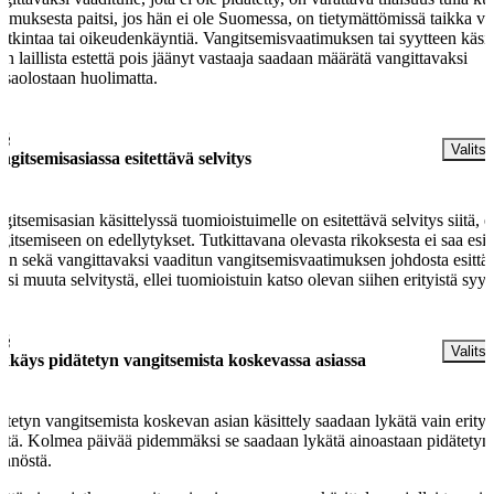
timuksesta paitsi, jos hän ei ole Suomessa, on tietymättömissä taikka väl
tutkintaa tai oikeudenkäyntiä. Vangitsemisvaatimuksen tai syytteen käsit
an laillista estettä pois jäänyt vastaaja saadaan määrätä vangittavaksi
ssaolostaan huolimatta.
 §
Valitse
ngitsemisasiassa esitettävä selvitys
gitsemisasian käsittelyssä tuomioistuimelle on esitettävä selvitys siitä, e
gitsemiseen on edellytykset. Tutkittavana olevasta rikoksesta ei saa esit
än sekä vangittavaksi vaaditun vangitsemisvaatimuksen johdosta esitt
äksi muuta selvitystä, ellei tuomioistuin katso olevan siihen erityistä syyt
 §
Valitse
kkäys pidätetyn vangitsemista koskevassa asiassa
ätetyn vangitsemista koskevan asian käsittely saadaan lykätä vain erityi
stä. Kolmea päivää pidemmäksi se saadaan lykätä ainoastaan pidätetyn
nnöstä.