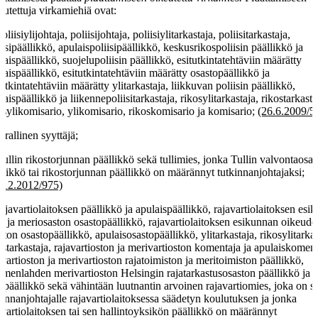
eutettuja virkamiehiä ovat:
poliisiylijohtaja, poliisijohtaja, poliisiylitarkastaja, poliisitarkastaja,
iisipäällikkö, apulaispoliisipäällikkö, keskusrikospoliisin päällikkö ja
laispäällikkö, suojelupoliisin päällikkö, esitutkintatehtäviin määrätty
laispäällikkö, esitutkintatehtäviin määrätty osastopäällikkö ja
tutkintatehtäviin määrätty ylitarkastaja, liikkuvan poliisin päällikkö,
laispäällikkö ja liikennepoliisitarkastaja, rikosylitarkastaja, rikostarkasta
osylikomisario, ylikomisario, rikoskomisario ja komisario;
(26.6.2009/5
virallinen syyttäjä;
Tullin rikostorjunnan päällikkö sekä tullimies, jonka Tullin valvontaosa
llikkö tai rikostorjunnan päällikkö on määrännyt tutkinnanjohtajaksi;
.12.2012/975)
rajavartiolaitoksen päällikkö ja apulaispäällikkö, rajavartiolaitoksen esi
a- ja meriosaston osastopäällikkö, rajavartiolaitoksen esikunnan oikeude
ston osastopäällikkö, apulaisosastopäällikkö, ylitarkastaja, rikosylitarkas
ostarkastaja, rajavartioston ja merivartioston komentaja ja apulaiskoment
avartioston ja merivartioston rajatoimiston ja meritoimiston päällikkö,
menlahden merivartioston Helsingin rajatarkastusosaston päällikkö ja
apäällikkö sekä vähintään luutnantin arvoinen rajavartiomies, joka on s
kinnanjohtajalle rajavartiolaitoksessa säädetyn koulutuksen ja jonka
avartiolaitoksen tai sen hallintoyksikön päällikkö on määrännyt