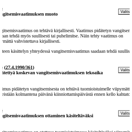
 §
Valitse
ngitsemisvaatimuksen muoto
gitsemisvaatimus on tehtävä kirjallisesti. Vaatimus pidätetyn vangitsem
daan tehdä myös suullisesti tai puhelimitse. Näin tehty vaatimus on
pymättä vahvistettava kirjallisesti.
tteen käsittelyn yhteydessä vangitsemisvaatimus saadaan tehdä suullises
 §
(
27.4.1990/361
)
Valitse
dätettyä koskevan vangitsemisvaatimuksen tekoaika
timus pidätetyn vangitsemisesta on tehtävä tuomioistuimelle viipymättä
meistään kolmantena päivänä kiinniottamispäivästä ennen kello kahtatois
 §
Valitse
ngitsemisvaatimuksen ottaminen käsiteltäväksi