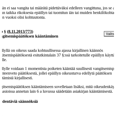
ään ei saa vangita tai määrätä pidettäväksi edelleen vangittuna, jos se a
dun taikka rikoksesta epäillyn tai tuomitun iän tai muiden henkilökohtai
jen vuoksi olisi kohtuutonta.
 b §
(
8.11.2013/773
)
Valitse
ngitsemispäätöksen kääntäminen
illyllä on oikeus saada kohtuullisessa ajassa kirjallinen käännös
gitsemispäätöksestä esitutkintalain 37 §:ssä tarkoitetulle epäillyn käyttä
elle.
illylle voidaan 1 momentista poiketen kääntää suullisesti vangitsemispä
 yhteenveto päätöksestä, jollei epäillyn oikeusturva edellytä päätöksen
ntämistä kirjallisesti.
gitsemispäätöksen kääntämiseen sovelletaan lisäksi, mitä oikeudenkäyn
osasioissa annetun lain 6 a luvussa säädetään asiakirjan kääntämisestä.
ydentäviä säännöksiä