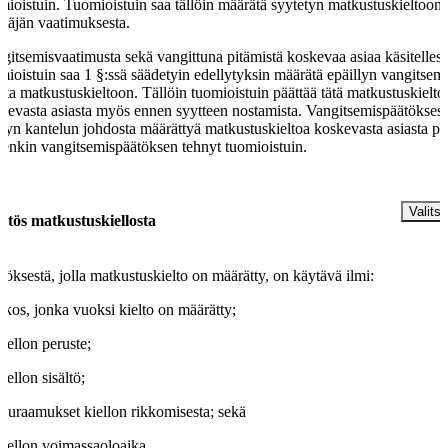
mioistuin. Tuomioistuin saa tällöin määrätä syytetyn matkustuskieltoon 
ttäjän vaatimuksesta.
gitsemisvaatimusta sekä vangittuna pitämistä koskevaa asiaa käsitelles
mioistuin saa 1 §:ssä säädetyin edellytyksin määrätä epäillyn vangitsem
asta matkustuskieltoon. Tällöin tuomioistuin päättää tätä matkustuskielto
kevasta asiasta myös ennen syytteen nostamista. Vangitsemispäätöksest
dyn kantelun johdosta määrättyä matkustuskieltoa koskevasta asiasta pä
tenkin vangitsemispäätöksen tehnyt tuomioistuin.
§
Valitse
ätös matkustuskiellosta
töksestä, jolla matkustuskielto on määrätty, on käytävä ilmi:
rikos, jonka vuoksi kielto on määrätty;
kiellon peruste;
kiellon sisältö;
seuraamukset kiellon rikkomisesta; sekä
kiellon voimassaoloaika.