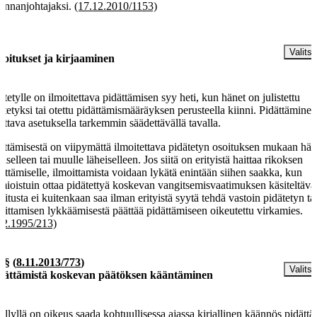
kinnanjohtajaksi.
(17.12.2010/1153)
§
Valitse
moitukset ja kirjaaminen
ätetylle on ilmoitettava pidättämisen syy heti, kun hänet on julistettu
ätetyksi tai otettu pidättämismääräyksen perusteella kiinni. Pidättämine
jattava asetuksella tarkemmin säädettävällä tavalla.
ättämisestä on viipymättä ilmoitettava pidätetyn osoituksen mukaan hä
iselleen tai muulle läheiselleen. Jos siitä on erityistä haittaa rikoksen
vittämiselle, ilmoittamista voidaan lykätä enintään siihen saakka, kun
mioistuin ottaa pidätettyä koskevan vangitsemisvaatimuksen käsiteltävä
oitusta ei kuitenkaan saa ilman erityistä syytä tehdä vastoin pidätetyn ta
oittamisen lykkäämisestä päättää pidättämiseen oikeutettu virkamies.
.2.1995/213)
a §
(
8.11.2013/773
)
Valitse
dättämistä koskevan päätöksen kääntäminen
illyllä on oikeus saada kohtuullisessa ajassa kirjallinen käännös pidättä