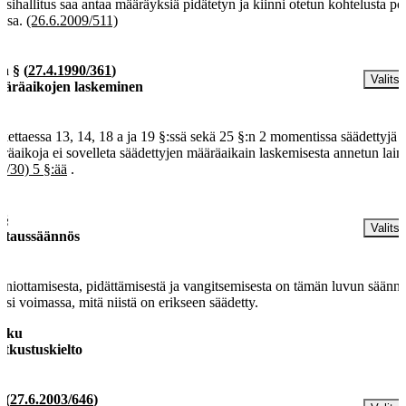
iisihallitus saa antaa määräyksiä pidätetyn ja kiinni otetun kohtelusta pol
issa.
(26.6.2009/511)
 a §
(
27.4.1990/361
)
Valitse
äräaikojen laskeminen
kettaessa 13, 14, 18 a ja 19 §:ssä sekä 25 §:n 2 momentissa säädettyjä
räaikoja ei sovelleta säädettyjen määräaikain laskemisesta annetun lain
0/30) 5 §:ää
.
 §
Valitse
ittaussäännös
nniottamisesta, pidättämisestä ja vangitsemisesta on tämän luvun säänn
äksi voimassa, mitä niistä on erikseen säädetty.
luku
tkustuskielto
§
(
27.6.2003/646
)