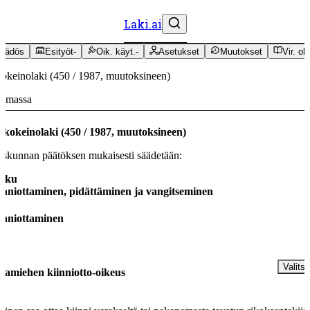
Laki.ai
äädös
Esityöt
-
Oik. käyt.
-
Asetukset
Muutokset
Vir. oh
okeinolaki
(
450
/
1987
,
muutoksineen
)
oimassa
kkokeinolaki
(
450
/
1987
,
muutoksineen
)
skunnan päätöksen mukaisesti säädetään:
luku
inniottaminen, pidättäminen ja vangitseminen
inniottaminen
§
Valitse
kamiehen kiinniotto-oikeus