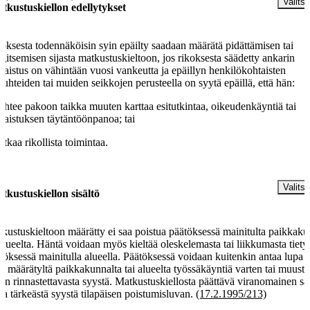
Valitse
tkustuskiellon edellytykset
oksesta todennäköisin syin epäilty saadaan määrätä pidättämisen tai
gitsemisen sijasta matkustuskieltoon, jos rikoksesta säädetty ankarin
gaistus on vähintään vuosi vankeutta ja epäillyn henkilökohtaisten
suhteiden tai muiden seikkojen perusteella on syytä epäillä, että hän:
lähtee pakoon taikka muuten karttaa esitutkintaa, oikeudenkäyntiä tai
gaistuksen täytäntöönpanoa; tai
jatkaa rikollista toimintaa.
§
Valitse
tkustuskiellon sisältö
kustuskieltoon määrätty ei saa poistua päätöksessä mainitulta paikkaku
 alueelta. Häntä voidaan myös kieltää oleskelemasta tai liikkumasta tietyl
töksessä mainitulla alueella. Päätöksessä voidaan kuitenkin antaa lupa 
nä määrätyltä paikkakunnalta tai alueelta työssäkäyntiä varten tai muusta
hen rinnastettavasta syystä. Matkustuskiellosta päättävä viranomainen sa
aa tärkeästä syystä tilapäisen poistumisluvan.
(17.2.1995/213)