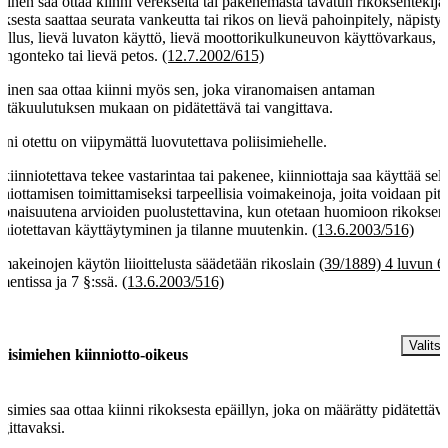
ainen saa ottaa kiinni verekseltä tai pakenemasta tavatun rikoksentekijä
oksesta saattaa seurata vankeutta tai rikos on lievä pahoinpitely, näpistys
allus, lievä luvaton käyttö, lievä moottorikulkuneuvon käyttövarkaus, l
ingonteko tai lievä petos.
(12.7.2002/615)
ainen saa ottaa kiinni myös sen, joka viranomaisen antaman
intäkuulutuksen mukaan on pidätettävä tai vangittava.
nni otettu on viipymättä luovutettava poliisimiehelle.
 kiinniotettava tekee vastarintaa tai pakenee, kiinniottaja saa käyttää sell
nniottamisen toimittamiseksi tarpeellisia voimakeinoja, joita voidaan pit
onaisuutena arvioiden puolustettavina, kun otetaan huomioon rikoksen 
nniotettavan käyttäytyminen ja tilanne muutenkin.
(13.6.2003/516)
makeinojen käytön liioittelusta säädetään rikoslain
(39/1889) 4 luvun 6
entissa ja 7 §:ssä.
(13.6.2003/516)
§
Valitse
liisimiehen kiinniotto-oikeus
iisimies saa ottaa kiinni rikoksesta epäillyn, joka on määrätty pidätettävä
gittavaksi.