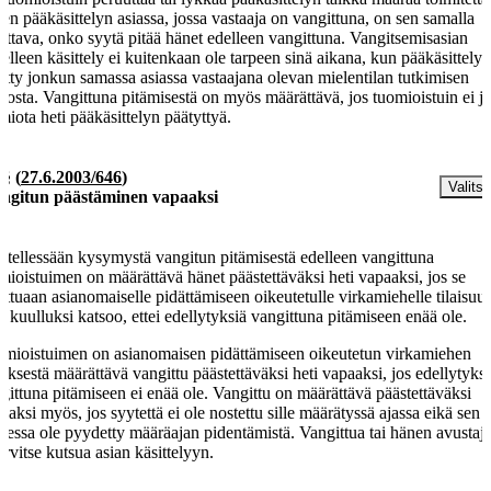
en pääkäsittelyn asiassa, jossa vastaaja on vangittuna, on sen samalla
kittava, onko syytä pitää hänet edelleen vangittuna. Vangitsemisasian
elleen käsittely ei kuitenkaan ole tarpeen sinä aikana, kun pääkäsittely
ätty jonkun samassa asiassa vastaajana olevan mielentilan tutkimisen
dosta. Vangittuna pitämisestä on myös määrättävä, jos tuomioistuin ei ju
miota heti pääkäsittelyn päätyttyä.
 §
(
27.6.2003/646
)
Valitse
ngitun päästäminen vapaaksi
itellessään kysymystä vangitun pitämisestä edelleen vangittuna
mioistuimen on määrättävä hänet päästettäväksi heti vapaaksi, jos se
attuaan asianomaiselle pidättämiseen oikeutetulle virkamiehelle tilaisuu
la kuulluksi katsoo, ettei edellytyksiä vangittuna pitämiseen enää ole.
mioistuimen on asianomaisen pidättämiseen oikeutetun virkamiehen
tyksestä määrättävä vangittu päästettäväksi heti vapaaksi, jos edellytyksi
gittuna pitämiseen ei enää ole. Vangittu on määrättävä päästettäväksi
aaksi myös, jos syytettä ei ole nostettu sille määrätyssä ajassa eikä sen
uessa ole pyydetty määräajan pidentämistä. Vangittua tai hänen avustaj
tarvitse kutsua asian käsittelyyn.