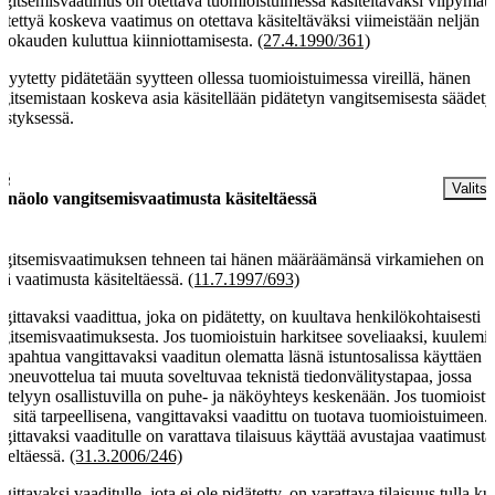
gitsemisvaatimus on otettava tuomioistuimessa käsiteltäväksi viipymätt
ätettyä koskeva vaatimus on otettava käsiteltäväksi viimeistään neljän
rokauden kuluttua kiinniottamisesta.
(27.4.1990/361)
 syytetty pidätetään syytteen ollessa tuomioistuimessa vireillä, hänen
gitsemistaan koskeva asia käsitellään pidätetyn vangitsemisesta säädety
jestyksessä.
 §
Valitse
snäolo vangitsemisvaatimusta käsiteltäessä
gitsemisvaatimuksen tehneen tai hänen määräämänsä virkamiehen on o
nä vaatimusta käsiteltäessä.
(11.7.1997/693)
gittavaksi vaadittua, joka on pidätetty, on kuultava henkilökohtaisesti
gitsemisvaatimuksesta. Jos tuomioistuin harkitsee soveliaaksi, kuulemi
 tapahtua vangittavaksi vaaditun olematta läsnä istuntosalissa käyttäen
eoneuvottelua tai muuta soveltuvaa teknistä tiedonvälitystapaa, jossa
ittelyyn osallistuvilla on puhe- ja näköyhteys keskenään. Jos tuomioistu
ää sitä tarpeellisena, vangittavaksi vaadittu on tuotava tuomioistuimeen.
gittavaksi vaaditulle on varattava tilaisuus käyttää avustajaa vaatimusta
iteltäessä.
(31.3.2006/246)
gittavaksi vaaditulle, jota ei ole pidätetty, on varattava tilaisuus tulla ku