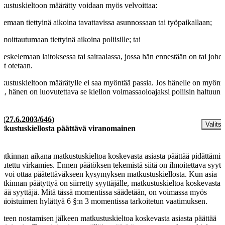
kustuskieltoon määrätty voidaan myös velvoittaa:
olemaan tiettyinä aikoina tavattavissa asunnossaan tai työpaikallaan;
ilmoittautumaan tiettyinä aikoina poliisille; tai
oleskelemaan laitoksessa tai sairaalassa, jossa hän ennestään on tai joho
et otetaan.
kustuskieltoon määrätylle ei saa myöntää passia. Jos hänelle on myönn
si, hänen on luovutettava se kiellon voimassaoloajaksi poliisin haltuun.
§
(
27.6.2003/646
)
Valitse
tkustuskiellosta päättävä viranomainen
tutkinnan aikana matkustuskieltoa koskevasta asiasta päättää pidättämis
eutettu virkamies. Ennen päätöksen tekemistä siitä on ilmoitettava syyttä
a voi ottaa päätettäväkseen kysymyksen matkustuskiellosta. Kun asia
tutkinnan päätyttyä on siirretty syyttäjälle, matkustuskieltoa koskevasta a
ttää syyttäjä. Mitä tässä momentissa säädetään, on voimassa myös
mioistuimen hylättyä 6 §:n 3 momentissa tarkoitetun vaatimuksen.
tteen nostamisen jälkeen matkustuskieltoa koskevasta asiasta päättää