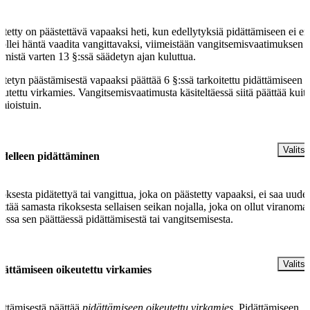
ätetty on päästettävä vapaaksi heti, kun edellytyksiä pidättämiseen ei en
 jollei häntä vaadita vangittavaksi, viimeistään vangitsemisvaatimuksen
emistä varten 13 §:ssä säädetyn ajan kuluttua.
ätetyn päästämisestä vapaaksi päättää 6 §:ssä tarkoitettu pidättämiseen
eutettu virkamies. Vangitsemisvaatimusta käsiteltäessä siitä päättää kuit
mioistuin.
§
Valitse
delleen pidättäminen
oksesta pidätettyä tai vangittua, joka on päästetty vapaaksi, ei saa uude
ättää samasta rikoksesta sellaisen seikan nojalla, joka on ollut viranoma
dossa sen päättäessä pidättämisestä tai vangitsemisesta.
§
Valitse
dättämiseen oikeutettu virkamies
ättämisestä päättää
pidättämiseen oikeutettu virkamies.
Pidättämiseen