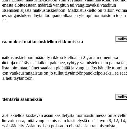
 omasta aloitteestaan määrätä vangitun tai vangittavaksi vaaditun
gitsemisen sijasta matkustuskieltoon. Matkustuskielto on tällöin voimas
nes rangaistuksen täytäntöönpano alkaa tai ylempi tuomioistuin toisin
rää.
§
Valitse
uraamukset matkustuskiellon rikkomisesta
 matkustuskieltoon määrätty rikkoo kieltoa tai 2 §:n 2 momentissa
koitettuja määräyksiä taikka pakenee, ryhtyy valmistelemaan pakoa tai j
ollista toimintaa, hänet saadaan pidättää ja vangita. Jos hänelle tuomittu
oton vankeusrangaistus on jo tullut täytäntöönpanokelpoiseksi, se saad
na heti täytäntöön.
§
Valitse
ydentäviä säännöksiä
kustuskieltoa koskevan asian käsittelystä tuomioistuimessa on soveltuv
din voimassa, mitä vangitsemisasian käsittelystä on 1 luvun 9, 12, 14, 1
§:ssä säädetty. Asianosaisen poissaolo ei estä asian ratkaisemista.