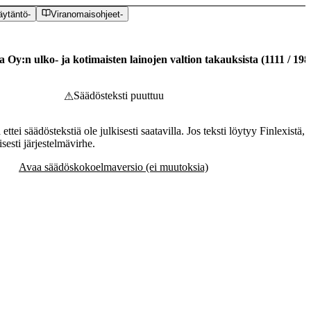
äytäntö
-
Viranomaisohjeet
-
Oy:n ulko- ja kotimaisten lainojen valtion takauksista
(
1111
/
198
Säädösteksti puuttuu
⚠
ettei säädöstekstiä ole julkisesti saatavilla. Jos teksti löytyy Finlexistä,
esti järjestelmävirhe.
Avaa säädöskokoelmaversio (ei muutoksia)