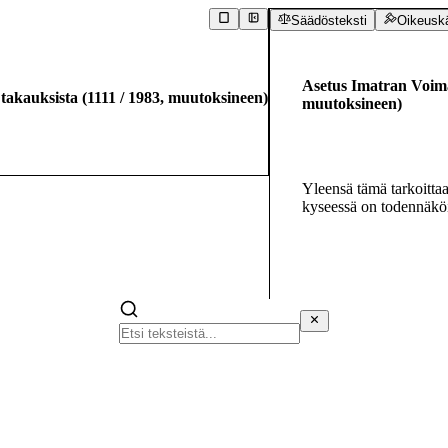
Säädösteksti
Oikeusk
Asetus Imatran Voima 
 takauksista
(
1111
/
1983
,
muutoksineen
)
muutoksineen
)
Yleensä tämä tarkoittaa 
kyseessä on todennäköis