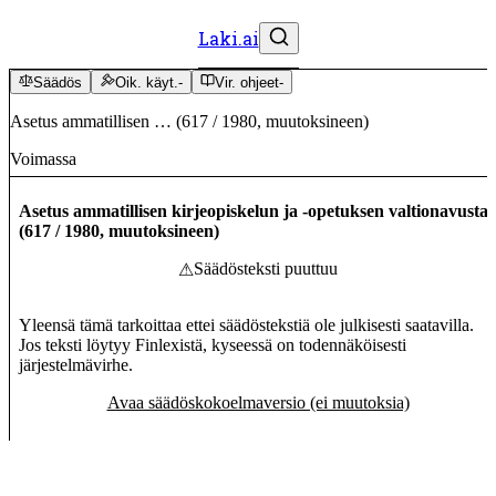
Laki.ai
Säädös
Oik. käyt.
-
Vir. ohjeet
-
Asetus ammatillisen …
(
617
/
1980
,
muutoksineen
)
Voimassa
Asetus ammatillisen kirjeopiskelun ja -opetuksen valtionavusta
(
617
/
1980
,
muutoksineen
)
Säädösteksti puuttuu
⚠
Yleensä tämä tarkoittaa ettei säädöstekstiä ole julkisesti saatavilla.
Jos teksti löytyy Finlexistä, kyseessä on todennäköisesti
järjestelmävirhe.
Avaa säädöskokoelmaversio (ei muutoksia)