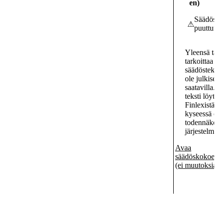
en
)
Säädöst
⚠
puuttuu
Yleensä t
tarkoittaa e
säädösteks
ole julkises
saatavilla.
teksti löyt
Finlexistä,
kyseessä o
todennäköi
järjestelmä
Avaa
säädöskokoel
(ei muutoksia