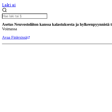
Laki.ai
Asetus Neuvostoliiton kanssa kalastuksesta ja hylkeenpyynnist
Voimassa
Avaa Finlexissä