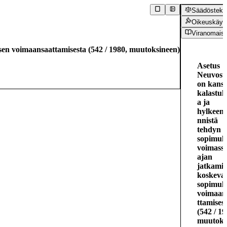
Säädöstekst
Oikeuskäyt
Viranomaiso
sen voimaansaattamisesta
(
542
/
1980
,
muutoksineen
)
Asetus
Neuvosto
on kans
kalastuk
a ja
hylkeen
nnistä
tehdyn
sopimuk
voimassa
ajan
jatkamis
koskeva
sopimuk
voimaan
ttamises
(
542
/
19
muutoks