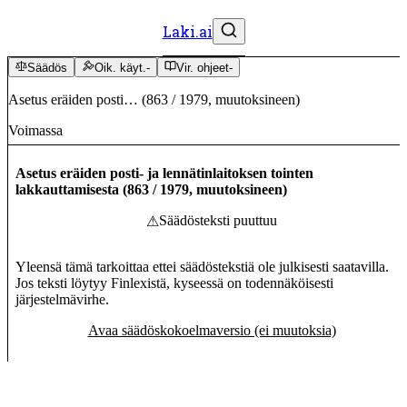
Laki.ai
Säädös
Oik. käyt.
-
Vir. ohjeet
-
Asetus eräiden posti…
(
863
/
1979
,
muutoksineen
)
Voimassa
Asetus eräiden posti- ja lennätinlaitoksen tointen
lakkauttamisesta
(
863
/
1979
,
muutoksineen
)
Säädösteksti puuttuu
⚠
Yleensä tämä tarkoittaa ettei säädöstekstiä ole julkisesti saatavilla.
Jos teksti löytyy Finlexistä, kyseessä on todennäköisesti
järjestelmävirhe.
Avaa säädöskokoelmaversio (ei muutoksia)