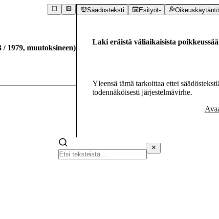
Säädösteksti
Esityöt
-
Oikeuskäytänt
Laki eräistä väliaikaisista poikkeussä
3
/
1979
,
muutoksineen
)
Yleensä tämä tarkoittaa ettei säädöstekstiä
todennäköisesti järjestelmävirhe.
Avaa