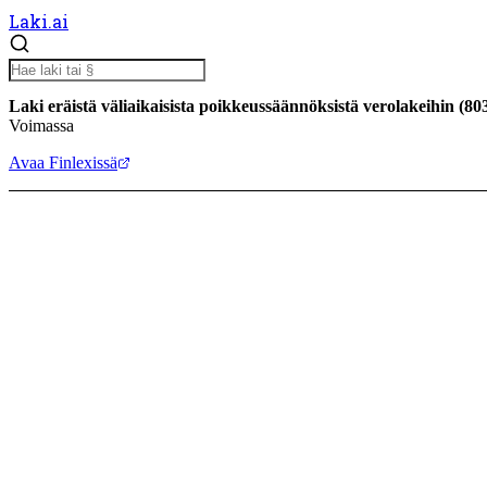
Laki.ai
Laki eräistä väliaikaisista poikkeussäännöksistä verolakeihin
(
80
Voimassa
Avaa Finlexissä