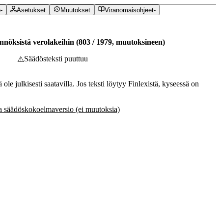
ö
-
Asetukset
Muutokset
Viranomaisohjeet
-
ännöksistä verolakeihin
(
803
/
1979
,
muutoksineen
)
Säädösteksti puuttuu
⚠
 ole julkisesti saatavilla. Jos teksti löytyy Finlexistä, kyseessä on
 säädöskokoelmaversio (ei muutoksia)