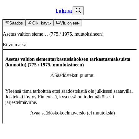
Laki.ai
Säädös
Oik. käyt.
-
Vir. ohjeet
-
Asetus valtion sieme…
(
775
/
1975
,
muutoksineen
)
Ei voimassa
Asetus valtion siementarkastuslaitoksen tarkastusmaksuista
(kumottu)
(
775
/
1975
,
muutoksineen
)
Säädösteksti puuttuu
⚠
Yleensä tämä tarkoittaa ettei säädöstekstiä ole julkisesti saatavilla.
Jos teksti löytyy Finlexistä, kyseessä on todennäköisesti
järjestelmävirhe.
Avaa säädöskokoelmaversio (ei muutoksia)