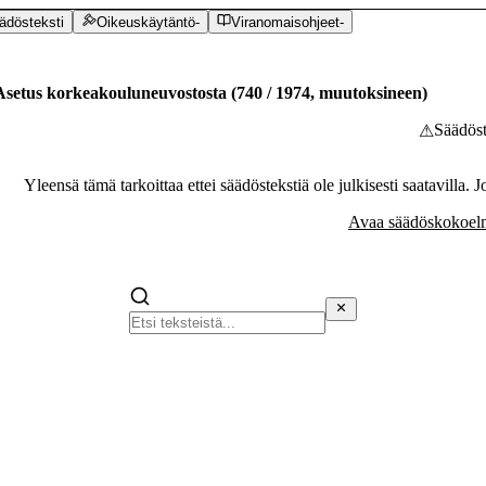
ädösteksti
Oikeuskäytäntö
-
Viranomaisohjeet
-
Asetus korkeakouluneuvostosta
(
740
/
1974
,
muutoksineen
)
Säädöst
⚠
Yleensä tämä tarkoittaa ettei säädöstekstiä ole julkisesti saatavilla. 
Avaa säädöskokoelm