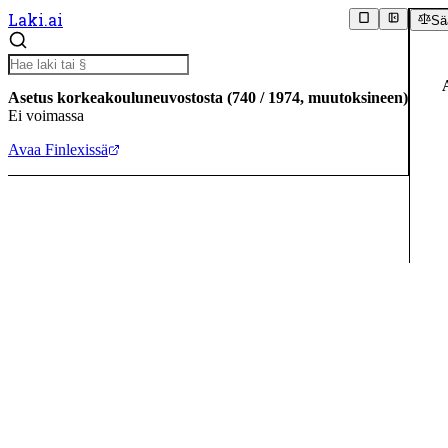
Laki.ai
Sä
Asetus korkeakouluneuvostosta
(
740
/
1974
,
muutoksineen
)
Ei voimassa
Avaa Finlexissä