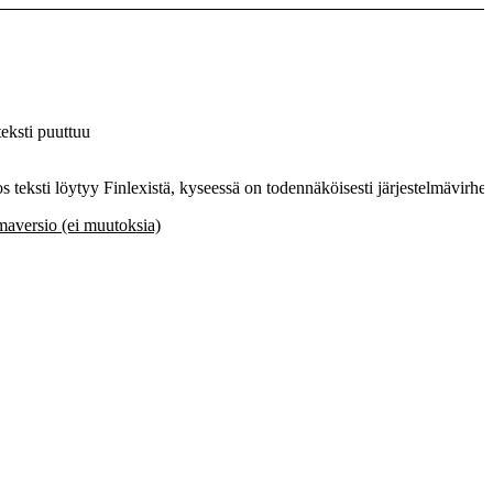
eksti puuttuu
Jos teksti löytyy Finlexistä, kyseessä on todennäköisesti järjestelmävirhe.
aversio (ei muutoksia)