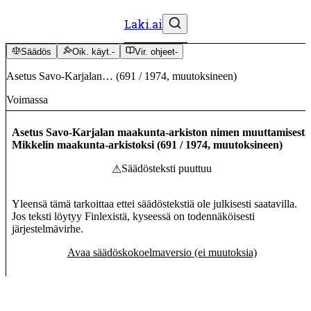
Laki.ai
Säädös
Oik. käyt.
-
Vir. ohjeet
-
Asetus Savo-Karjalan…
(
691
/
1974
,
muutoksineen
)
Voimassa
Asetus Savo-Karjalan maakunta-arkiston nimen muuttamisesta
Mikkelin maakunta-arkistoksi
(
691
/
1974
,
muutoksineen
)
Säädösteksti puuttuu
⚠
Yleensä tämä tarkoittaa ettei säädöstekstiä ole julkisesti saatavilla.
Jos teksti löytyy Finlexistä, kyseessä on todennäköisesti
järjestelmävirhe.
Avaa säädöskokoelmaversio (ei muutoksia)