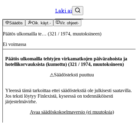
Laki.ai
Säädös
Oik. käyt.
-
Vir. ohjeet
-
Päätös ulkomailla te…
(
321
/
1974
,
muutoksineen
)
Ei voimassa
Päätös ulkomailla tehtyjen virkamatkojen päivärahoista ja
hotellikorvauksista (kumottu)
(
321
/
1974
,
muutoksineen
)
Säädösteksti puuttuu
⚠
Yleensä tämä tarkoittaa ettei säädöstekstiä ole julkisesti saatavilla.
Jos teksti löytyy Finlexistä, kyseessä on todennäköisesti
järjestelmävirhe.
Avaa säädöskokoelmaversio (ei muutoksia)