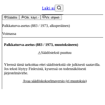
Laki.ai
Säädös
Oik. käyt.
-
Vir. ohjeet
-
Palkkaturva-asetus
(
883
/
1973
,
alkuperäinen
)
Voimassa
Palkkaturva-asetus
(
883
/
1973
,
muutoksineen
)
Säädösteksti puuttuu
⚠
Yleensä tämä tarkoittaa ettei säädöstekstiä ole julkisesti saatavilla.
Jos teksti löytyy Finlexistä, kyseessä on todennäköisesti
järjestelmävirhe.
Avaa säädöskokoelmaversio (ei muutoksia)