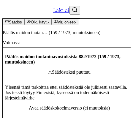
Laki.ai
Säädös
Oik. käyt.
-
Vir. ohjeet
-
Päätös maidon tuotan…
(
159
/
1973
,
muutoksineen
)
Voimassa
Päätös maidon tuotantoavustuksista 882/1972
(
159
/
1973
,
muutoksineen
)
Säädösteksti puuttuu
⚠
Yleensä tämä tarkoittaa ettei säädöstekstiä ole julkisesti saatavilla.
Jos teksti löytyy Finlexistä, kyseessä on todennäköisesti
järjestelmävirhe.
Avaa säädöskokoelmaversio (ei muutoksia)