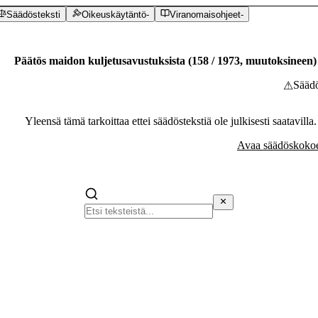
Säädösteksti
Oikeuskäytäntö
-
Viranomaisohjeet
-
Päätös maidon kuljetusavustuksista
(
158
/
1973
,
muutoksineen
)
Säädö
⚠
Yleensä tämä tarkoittaa ettei säädöstekstiä ole julkisesti saatavilla
Avaa säädöskokoe