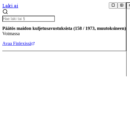
Laki.ai
Päätös maidon kuljetusavustuksista
(
158
/
1973
,
muutoksineen
)
Voimassa
Avaa Finlexissä