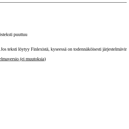
steksti puuttuu
. Jos teksti löytyy Finlexistä, kyseessä on todennäköisesti järjestelmävirh
lmaversio (ei muutoksia)