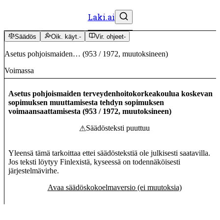
Laki.ai
Säädös
Oik. käyt.
-
Vir. ohjeet
-
Asetus pohjoismaiden…
(
953
/
1972
,
muutoksineen
)
Voimassa
Asetus pohjoismaiden terveydenhoitokorkeakoulua koskevan
sopimuksen muuttamisesta tehdyn sopimuksen
voimaansaattamisesta
(
953
/
1972
,
muutoksineen
)
Säädösteksti puuttuu
⚠
Yleensä tämä tarkoittaa ettei säädöstekstiä ole julkisesti saatavilla.
Jos teksti löytyy Finlexistä, kyseessä on todennäköisesti
järjestelmävirhe.
Avaa säädöskokoelmaversio (ei muutoksia)