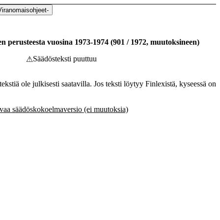
Viranomaisohjeet
-
n perusteesta vuosina 1973-1974
(
901
/
1972
,
muutoksineen
)
Säädösteksti puuttuu
⚠
ekstiä ole julkisesti saatavilla. Jos teksti löytyy Finlexistä, kyseessä on
vaa säädöskokoelmaversio (ei muutoksia)