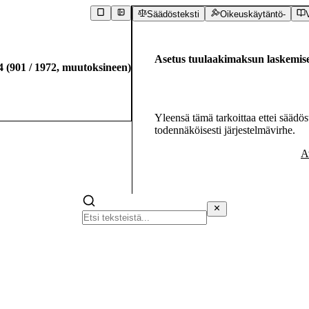
Säädösteksti
Oikeuskäytäntö
-
Asetus tuulaakimaksun laskemise
4
(
901
/
1972
,
muutoksineen
)
Yleensä tämä tarkoittaa ettei säädöst
todennäköisesti järjestelmävirhe.
A