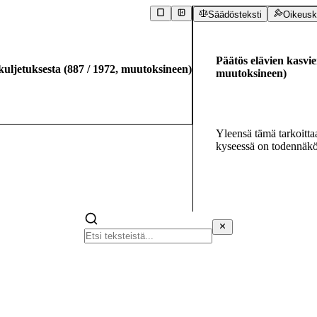
Säädösteksti
Oikeusk
Päätös elävien kasvi
kuljetuksesta
(
887
/
1972
,
muutoksineen
)
muutoksineen
)
Yleensä tämä tarkoittaa 
kyseessä on todennäköi