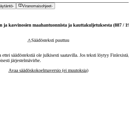
äytäntö
-
Viranomaisohjeet
-
en ja kasvinosien maahantuonnista ja kauttakuljetuksesta
(
887
/
19
Säädösteksti puuttuu
⚠
ettei säädöstekstiä ole julkisesti saatavilla. Jos teksti löytyy Finlexistä,
sesti järjestelmävirhe.
Avaa säädöskokoelmaversio (ei muutoksia)