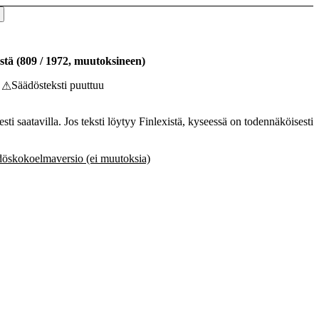
stä
(
809
/
1972
,
muutoksineen
)
Säädösteksti puuttuu
⚠
esti saatavilla. Jos teksti löytyy Finlexistä, kyseessä on todennäköisesti
öskokoelmaversio (ei muutoksia)