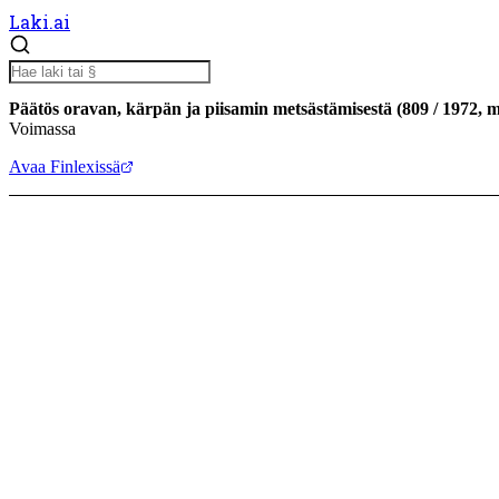
Laki.ai
Päätös oravan, kärpän ja piisamin metsästämisestä
(
809
/
1972
,
m
Voimassa
Avaa Finlexissä