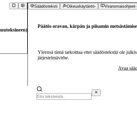
Säädösteksti
Oikeuskäytäntö
-
Viranomaisohjeet
-
Päätös oravan, kärpän ja piisamin metsästämise
uutoksineen
)
Yleensä tämä tarkoittaa ettei säädöstekstiä ole julkis
järjestelmävirhe.
Avaa sääd