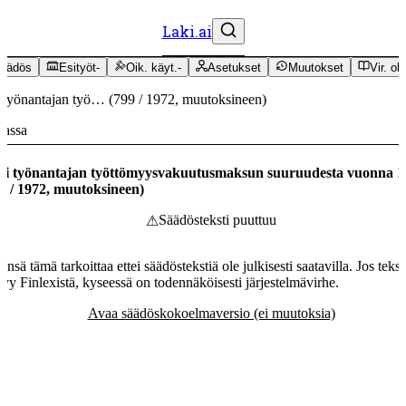
Laki.ai
äädös
Esityöt
-
Oik. käyt.
-
Asetukset
Muutokset
Vir. oh
 työnantajan työ…
(
799
/
1972
,
muutoksineen
)
massa
ki työnantajan työttömyysvakuutusmaksun suuruudesta vuonna 1
9
/
1972
,
muutoksineen
)
Säädösteksti puuttuu
⚠
ensä tämä tarkoittaa ettei säädöstekstiä ole julkisesti saatavilla. Jos tekst
tyy Finlexistä, kyseessä on todennäköisesti järjestelmävirhe.
Avaa säädöskokoelmaversio (ei muutoksia)