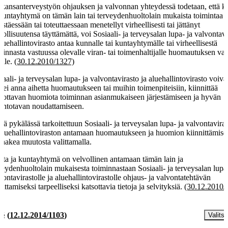
 kansanterveystyön ohjauksen ja valvonnan yhteydessä todetaan, että k
 kuntayhtymä on tämän lain tai terveydenhuoltolain mukaista toimintaa
jestäessään tai toteuttaessaan menetellyt virheellisesti tai jättänyt
vollisuutensa täyttämättä, voi Sosiaali- ja terveysalan lupa- ja valvontavi
aluehallintovirasto antaa kunnalle tai kuntayhtymälle tai virheellisestä
minnasta vastuussa olevalle viran- tai toimenhaltijalle huomautuksen vas
alle.
(30.12.2010/1327)
iaali- ja terveysalan lupa- ja valvontavirasto ja aluehallintovirasto voivat
a ei anna aihetta huomautukseen tai muihin toimenpiteisiin, kiinnittää
vottavan huomiota toiminnan asianmukaiseen järjestämiseen ja hyvän
lintotavan noudattamiseen.
sä pykälässä tarkoitettuun Sosiaali- ja terveysalan lupa- ja valvontavira
 aluehallintoviraston antamaan huomautukseen ja huomion kiinnittämise
 hakea muutosta valittamalla.
ta ja kuntayhtymä on velvollinen antamaan tämän lain ja
veydenhuoltolain mukaisesta toiminnastaan Sosiaali- ja terveysalan lupa-
vontavirastolle ja aluehallintovirastolle ohjaus- ja valvontatehtävän
euttamiseksi tarpeelliseksi katsottavia tietoja ja selvityksiä.
(30.12.2010/
 §
(
12.12.2014/1103
)
Valitse