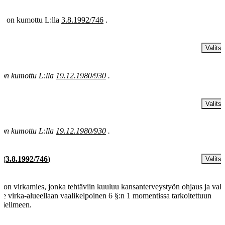
 § on kumottu L:lla
3.8.1992/746
.
§
Valitse
 on kumottu L:lla
19.12.1980/930
.
§
Valitse
 on kumottu L:lla
19.12.1980/930
.
§
(
3.8.1992/746
)
Valitse
tion virkamies, jonka tehtäviin kuuluu kansanterveystyön ohjaus ja val
ole virka-alueellaan vaalikelpoinen 6 §:n 1 momentissa tarkoitettuun
mielimeen.