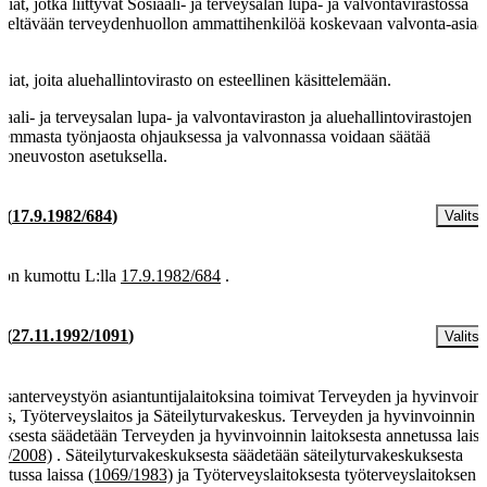
asiat, jotka liittyvät Sosiaali- ja terveysalan lupa- ja valvontavirastossa
iteltävään terveydenhuollon ammattihenkilöä koskevaan valvonta-asiaa
ä
asiat, joita aluehallintovirasto on esteellinen käsittelemään.
iaali- ja terveysalan lupa- ja valvontaviraston ja aluehallintovirastojen
kemmasta työnjaosta ohjauksessa ja valvonnassa voidaan säätää
tioneuvoston asetuksella.
§
(
17.9.1982/684
)
Valitse
 on kumottu L:lla
17.9.1982/684
.
§
(
27.11.1992/1091
)
Valitse
santerveystyön asiantuntijalaitoksina toimivat Terveyden ja hyvinvoin
tos, Työterveyslaitos ja Säteilyturvakeskus. Terveyden ja hyvinvoinnin
toksesta säädetään Terveyden ja hyvinvoinnin laitoksesta annetussa laiss
8/2008)
. Säteilyturvakeskuksesta säädetään säteilyturvakeskuksesta
etussa laissa
(1069/1983)
ja Työterveyslaitoksesta työterveyslaitoksen