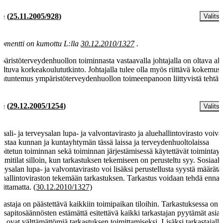
 §
(
25.11.2005/928
)
Valitse
omentti on kumottu L:lla
30.12.2010/1327
.
äristöterveydenhuollon toiminnasta vastaavalla johtajalla on oltava ala
eltuva korkeakoulututkinto. Johtajalla tulee olla myös riittävä kokemus 
antuntemus ympäristöterveydenhuollon toimeenpanoon liittyvistä tehtävi
 §
(
29.12.2005/1254
)
Valitse
iaali- ja terveysalan lupa- ja valvontavirasto ja aluehallintovirasto voiva
kastaa kunnan ja kuntayhtymän tässä laissa ja terveydenhuoltolaissa
koitetun toiminnan sekä toiminnan järjestämisessä käytettävät toimintay
toimitilat silloin, kun tarkastuksen tekemiseen on perusteltu syy. Sosiaali-
veysalan lupa- ja valvontavirasto voi lisäksi perustellusta syystä määrätä
ehallintoviraston tekemään tarkastuksen. Tarkastus voidaan tehdä ennal
oittamatta.
(30.12.2010/1327)
kastaja on päästettävä kaikkiin toimipaikan tiloihin. Tarkastuksessa on
assapitosäännösten estämättä esitettävä kaikki tarkastajan pyytämät asiaki
ka ovat välttämättömiä tarkastuksen toimittamiseksi. Lisäksi tarkastajall