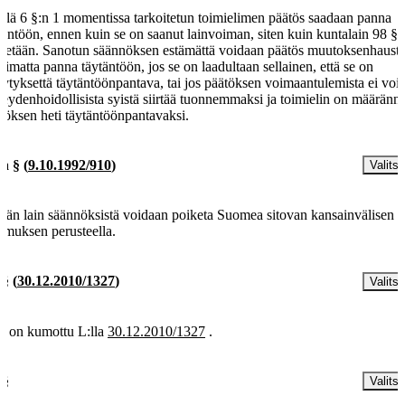
llä 6 §:n 1 momentissa tarkoitetun toimielimen päätös saadaan panna
täntöön, ennen kuin se on saanut lainvoiman, siten kuin kuntalain 98 §:
detään. Sanotun säännöksen estämättä voidaan päätös muutoksenhaust
limatta panna täytäntöön, jos se on laadultaan sellainen, että se on
vytyksettä täytäntöönpantava, tai jos päätöksen voimaantulemista ei voi
veydenhoidollisista syistä siirtää tuonnemmaksi ja toimielin on määränn
töksen heti täytäntöönpantavaksi.
 a §
(
9.10.1992/910
)
Valitse
än lain säännöksistä voidaan poiketa Suomea sitovan kansainvälisen
imuksen perusteella.
 §
(
30.12.2010/1327
)
Valitse
§ on kumottu L:lla
30.12.2010/1327
.
 §
Valitse