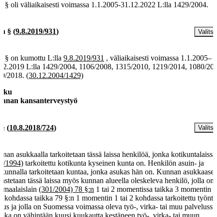
g § oli väliaikaisesti voimassa 1.1.2005-31.12.2022 L:lla 1429/2004.
 h §
(
9.8.2019/931
)
Valitse
h § on kumottu L:lla
9.8.2019/931
, väliaikaisesti voimassa 1.1.2005–
12.2019 L:lla 1429/2004, 1106/2008, 1315/2010, 1219/2014, 1080/20
0/2018.
(30.12.2004/1429)
luku
nnan kansanterveystyö
 §
(
10.8.2018/724
)
Valitse
nan asukkaalla tarkoitetaan tässä laissa henkilöä, jonka kotikuntalaissa
1/1994)
tarkoitettu kotikunta kyseinen kunta on. Henkilön asuin- ja
ikunnalla tarkoitetaan kuntaa, jonka asukas hän on. Kunnan asukkaase
nastetaan tässä laissa myös kunnan alueella oleskeleva henkilö, jolla on
omaalaislain
(301/2004) 78 §:n
1 tai 2 momentissa taikka 3 momentin 1,
 7 kohdassa taikka 79 §:n 1 momentin 1 tai 2 kohdassa tarkoitettu työnt
eus ja jolla on Suomessa voimassa oleva työ-, virka- tai muu palveluss
 joka on vähintään kuusi kuukautta kestäneen työ-, virka- tai muun