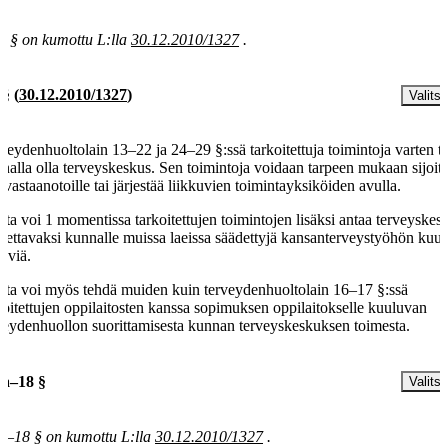
b § on kumottu L:lla
30.12.2010/1327
.
 §
(
30.12.2010/1327
)
Valitse
veydenhuoltolain 13–22 ja 24–29 §:ssä tarkoitettuja toimintoja varten t
nalla olla terveyskeskus. Sen toimintoja voidaan tarpeen mukaan sijoitt
uvastaanotoille tai järjestää liikkuvien toimintayksiköiden avulla.
ta voi 1 momentissa tarkoitettujen toimintojen lisäksi antaa terveyske
dettavaksi kunnalle muissa laeissa säädettyjä kansanterveystyöhön kuul
täviä.
ta voi myös tehdä muiden kuin terveydenhuoltolain 16–17 §:ssä
koitettujen oppilaitosten kanssa sopimuksen oppilaitokselle kuuluvan
veydenhuollon suorittamisesta kunnan terveyskeskuksen toimesta.
 a–18 §
Valitse
a–18 § on kumottu L:lla
30.12.2010/1327
.