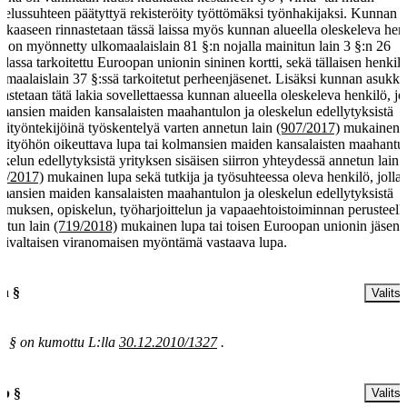
velussuhteen päätyttyä rekisteröity työttömäksi työnhakijaksi. Kunnan
kkaaseen rinnastetaan tässä laissa myös kunnan alueella oleskeleva hen
le on myönnetty ulkomaalaislain 81 §:n nojalla mainitun lain 3 §:n 26
dassa tarkoitettu Euroopan unionin sininen kortti, sekä tällaisen henkil
omaalaislain 37 §:ssä tarkoitetut perheenjäsenet. Lisäksi kunnan asukk
nastetaan tätä lakia sovellettaessa kunnan alueella oleskeleva henkilö, jo
mansien maiden kansalaisten maahantulon ja oleskelun edellytyksistä
sityöntekijöinä työskentelyä varten annetun lain
(907/2017)
mukainen
sityöhön oikeuttava lupa tai kolmansien maiden kansalaisten maahantul
skelun edellytyksistä yrityksen sisäisen siirron yhteydessä annetun lain
8/2017)
mukainen lupa sekä tutkija ja työsuhteessa oleva henkilö, jolla
mansien maiden kansalaisten maahantulon ja oleskelun edellytyksistä
kimuksen, opiskelun, työharjoittelun ja vapaaehtoistoiminnan perusteell
etun lain
(719/2018)
mukainen lupa tai toisen Euroopan unionin jäsenv
mivaltaisen viranomaisen myöntämä vastaava lupa.
 a §
Valitse
a § on kumottu L:lla
30.12.2010/1327
.
 b §
Valitse