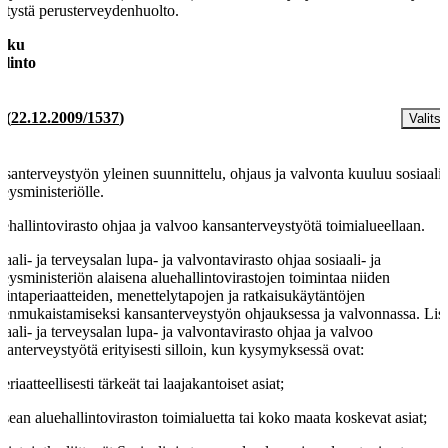
itystä perusterveydenhuolto.
luku
llinto
§
(
22.12.2009/1537
)
Valitse
santerveystyön yleinen suunnittelu, ohjaus ja valvonta kuuluu sosiaali-
veysministeriölle.
ehallintovirasto ohjaa ja valvoo kansanterveystyötä toimialueellaan.
iaali- ja terveysalan lupa- ja valvontavirasto ohjaa sosiaali- ja
veysministeriön alaisena aluehallintovirastojen toimintaa niiden
mintaperiaatteiden, menettelytapojen ja ratkaisukäytäntöjen
enmukaistamiseksi kansanterveystyön ohjauksessa ja valvonnassa. Lis
iaali- ja terveysalan lupa- ja valvontavirasto ohjaa ja valvoo
santerveystyötä erityisesti silloin, kun kysymyksessä ovat:
periaatteellisesti tärkeät tai laajakantoiset asiat;
usean aluehallintoviraston toimialuetta tai koko maata koskevat asiat;