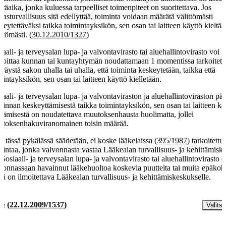
räaika, jonka kuluessa tarpeelliset toimenpiteet on suoritettava. Jos
ilasturvallisuus sitä edellyttää, toiminta voidaan määrätä välittömästi
keytettäväksi taikka toimintayksikön, sen osan tai laitteen käyttö kieltää
ittömästi.
(30.12.2010/1327)
iaali- ja terveysalan lupa- ja valvontavirasto tai aluehallintovirasto voi
voittaa kunnan tai kuntayhtymän noudattamaan 1 momentissa tarkoitett
räystä sakon uhalla tai uhalla, että toiminta keskeytetään, taikka että
mintayksikön, sen osan tai laitteen käyttö kielletään.
iaali- ja terveysalan lupa- ja valvontaviraston ja aluehallintoviraston pää
minnan keskeyttämisestä taikka toimintayksikön, sen osan tai laitteen k
ltämisestä on noudatettava muutoksenhausta huolimatta, jollei
toksenhakuviranomainen toisin määrää.
ä tässä pykälässä säädetään, ei koske lääkelaissa
(395/1987)
tarkoitettu
mintaa, jonka valvonnasta vastaa Lääkealan turvallisuus- ja kehittämisk
 Sosiaali- ja terveysalan lupa- ja valvontavirasto tai aluehallintovirasto 
vonnassaan havainnut lääkehuoltoa koskevia puutteita tai muita epäkoht
stä on ilmoitettava Lääkealan turvallisuus- ja kehittämiskeskukselle.
 §
(
22.12.2009/1537
)
Valitse