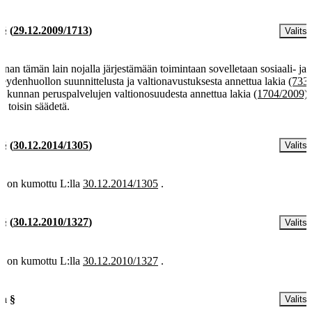
 §
(
29.12.2009/1713
)
Valitse
nan tämän lain nojalla järjestämään toimintaan sovelletaan sosiaali- ja
veydenhuollon suunnittelusta ja valtionavustuksesta annettua lakia
(733
ä kunnan peruspalvelujen valtionosuudesta annettua lakia
(1704/2009)
lla toisin säädetä.
 §
(
30.12.2014/1305
)
Valitse
§ on kumottu L:lla
30.12.2014/1305
.
 §
(
30.12.2010/1327
)
Valitse
§ on kumottu L:lla
30.12.2010/1327
.
 a §
Valitse