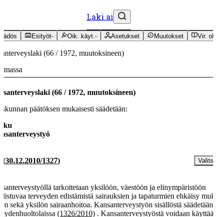
Laki.ai
äädös
Esityöt
-
Oik. käyt.
-
Asetukset
Muutokset
Vir. oh
anterveyslaki
(
66
/
1972
,
muutoksineen
)
oimassa
nsanterveyslaki
(
66
/
1972
,
muutoksineen
)
skunnan päätöksen mukaisesti säädetään:
luku
nsanterveystyö
§
(
30.12.2010/1327
)
Valitse
santerveystyöllä tarkoitetaan yksilöön, väestöön ja elinympäristöön
distuvaa terveyden edistämistä sairauksien ja tapaturmien ehkäisy muk
ien sekä yksilön sairaanhoitoa. Kansanterveystyön sisällöstä säädetään
veydenhuoltolaissa
(1326/2010)
. Kansanterveystyöstä voidaan käyttää