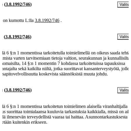
 §
(
3.8.1992/746
)
Valitse
§ on kumottu L:lla
3.8.1992/746
.
 §
(
3.8.1992/746
)
Valitse
llä 6 §:n 1 momentissa tarkoitetulla toimielimellä on oikeus saada teht
tamista varten tarvitsemiaan tietoja valtion, seurakunnan ja kunnallisilta
anomaisilta, 14 §:n 1 momentin 7 kohdassa tarkoitetuissa tapauksissa
nantajalta sekä kaikilta niiltä, jotka suorittavat kansanterveystyötä, jollei
assapitovelvollisuutta koskevista säännöksistä muuta johdu.
 §
(
3.8.1992/746
)
Valitse
llä 6 §:n 1 momentissa tarkoitetun toimielimen alaisella viranhaltijalla 
eus suorittaa toimialaansa kuuluvia tarkastuksia kaikkialla, missä on aih
illä ilmenevän terveydellistä vaaraa tai haittaa. Asunnontarkastuksesta
detään kuitenkin erikseen.