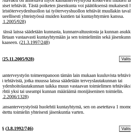
dettavaksi on annettava myös kansanterveystyötä koskevien muiden la
aiset tehtävät. Tästä poiketen jäsenkunta voi päätöksensä mukaisesti h
äristöterveydenhuollon tai työterveyshuollon tehtävät muullakin tavalla
 alueellisesti yhteistyössä muiden kuntien tai kuntayhtymien kanssa.
.11.2005/928)
ä tässä laissa säädetään kunnasta, kunnanvaltuustosta ja kunnan asukka
elletaan vastaavasti kuntayhtymään ja sen toimielimiin sekä jäsenkunn
kkaaseen.
(21.3.1997/248)
§
(
25.11.2005/928
)
Valitse
santerveystyön toimeenpanoon tämän lain mukaan kuuluvista tehtävist
stä tehtävistä, jotka muussa laissa säädetään terveyslautakunnan tai
veydenhoitolautakunnan taikka muun vastaavan toimielimen tehtäväksi,
lehtii yksi tai useampi kunnan määräämä monijäseninen toimielin.
.12.2006/1328)
 kansanterveystyöstä huolehtii kuntayhtymä, sen on asetettava 1 momen
koitettu toimielin yhteisesti jäsenkuntia varten.
a §
(
3.8.1992/746
)
Valitse