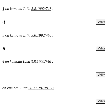
a § on kumottu L:lla
3.8.1992/746
.
 b §
Valitse
b § on kumottu L:lla
3.8.1992/746
.
 c §
Valitse
c § on kumottu L:lla
3.8.1992/746
.
 §
Valitse
§ on kumottu L:lla
30.12.2010/1327
.
 §
Valitse