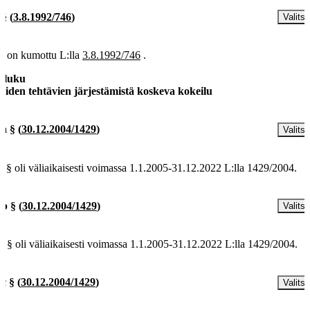
 §
(
3.8.1992/746
)
Valitse
§ on kumottu L:lla
3.8.1992/746
.
a luku
äiden tehtävien järjestämistä koskeva kokeilu
 a §
(
30.12.2004/1429
)
Valitse
a § oli väliaikaisesti voimassa 1.1.2005-31.12.2022 L:lla 1429/2004.
 b §
(
30.12.2004/1429
)
Valitse
b § oli väliaikaisesti voimassa 1.1.2005-31.12.2022 L:lla 1429/2004.
 c §
(
30.12.2004/1429
)
Valitse