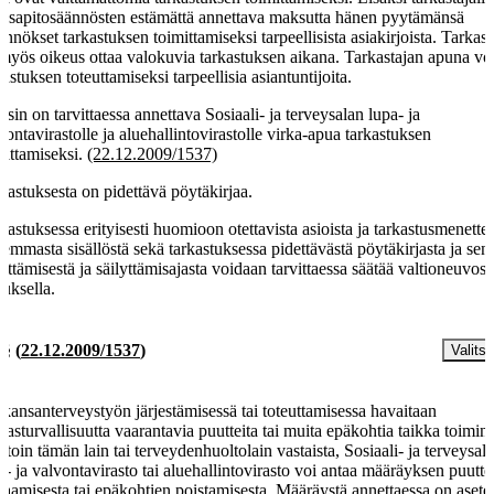
assapitosäännösten estämättä annettava maksutta hänen pyytämänsä
jennökset tarkastuksen toimittamiseksi tarpeellisista asiakirjoista. Tarkast
myös oikeus ottaa valokuvia tarkastuksen aikana. Tarkastajan apuna voi
kastuksen toteuttamiseksi tarpeellisia asiantuntijoita.
iisin on tarvittaessa annettava Sosiaali- ja terveysalan lupa- ja
vontavirastolle ja aluehallintovirastolle virka-apua tarkastuksen
rittamiseksi.
(22.12.2009/1537)
kastuksesta on pidettävä pöytäkirjaa.
kastuksessa erityisesti huomioon otettavista asioista ja tarkastusmenette
kemmasta sisällöstä sekä tarkastuksessa pidettävästä pöytäkirjasta ja sen
lyttämisestä ja säilyttämisajasta voidaan tarvittaessa säätää valtioneuvos
tuksella.
 §
(
22.12.2009/1537
)
Valitse
 kansanterveystyön järjestämisessä tai toteuttamisessa havaitaan
ilasturvallisuutta vaarantavia puutteita tai muita epäkohtia taikka toimin
toin tämän lain tai terveydenhuoltolain vastaista, Sosiaali- ja terveysal
a- ja valvontavirasto tai aluehallintovirasto voi antaa määräyksen puutt
jaamisesta tai epäkohtien poistamisesta. Määräystä annettaessa on asete