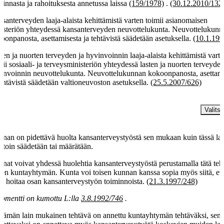
minnasta ja rahoituksesta annetussa laissa
(159/1978)
.
(30.12.2010/132
santerveyden laaja-alaista kehittämistä varten toimii asianomaisen
isteriön yhteydessä kansanterveyden neuvottelukunta. Neuvottelukunn
oonpanosta, asettamisesta ja tehtävistä säädetään asetuksella.
(10.1.199
ten ja nuorten terveyden ja hyvinvoinnin laaja-alaista kehittämistä vart
mii sosiaali- ja terveysministeriön yhteydessä lasten ja nuorten terveyden
invoinnin neuvottelukunta. Neuvottelukunnan kokoonpanosta, asettami
tehtävistä säädetään valtioneuvoston asetuksella.
(25.5.2007/626)
§
Valitse
nan on pidettävä huolta kansanterveystyöstä sen mukaan kuin tässä lais
toin säädetään tai määrätään.
nat voivat yhdessä huolehtia kansanterveystyöstä perustamalla tätä teh
ten kuntayhtymän. Kunta voi toisen kunnan kanssa sopia myös siitä, ett
ä hoitaa osan kansanterveystyön toiminnoista.
(21.3.1997/248)
omentti on kumottu L:lla
3.8.1992/746
.
 tämän lain mukainen tehtävä on annettu kuntayhtymän tehtäväksi, sen