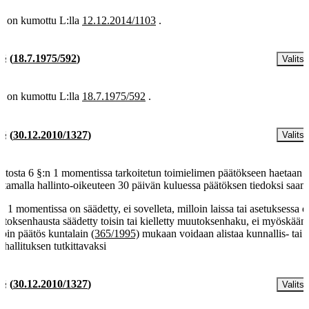
§ on kumottu L:lla
12.12.2014/1103
.
 §
(
18.7.1975/592
)
Valitse
§ on kumottu L:lla
18.7.1975/592
.
 §
(
30.12.2010/1327
)
Valitse
tosta 6 §:n 1 momentissa tarkoitetun toimielimen päätökseen haetaan
ittamalla hallinto-oikeuteen 30 päivän kuluessa päätöksen tiedoksi saami
ä 1 momentissa on säädetty, ei sovelleta, milloin laissa tai asetuksessa o
toksenhausta säädetty toisin tai kielletty muutoksenhaku, ei myöskään
loin päätös kuntalain
(365/1995)
mukaan voidaan alistaa kunnallis- tai
ttohallituksen tutkittavaksi
 §
(
30.12.2010/1327
)
Valitse