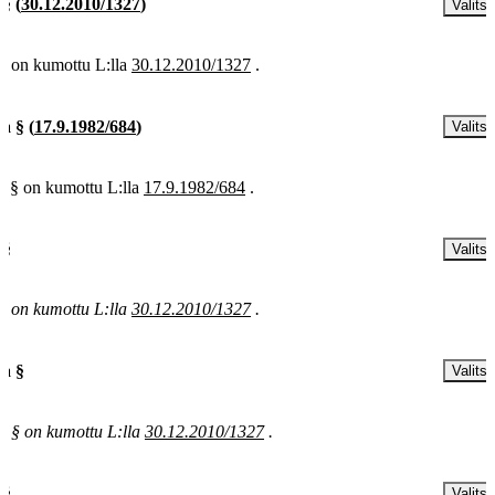
 §
(
30.12.2010/1327
)
Valitse
§ on kumottu L:lla
30.12.2010/1327
.
 a §
(
17.9.1982/684
)
Valitse
a § on kumottu L:lla
17.9.1982/684
.
 §
Valitse
§ on kumottu L:lla
30.12.2010/1327
.
 a §
Valitse
a § on kumottu L:lla
30.12.2010/1327
.
 §
Valitse