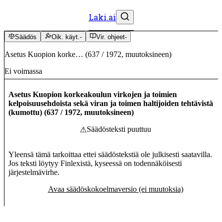
Laki.ai
Säädös
Oik. käyt.
-
Vir. ohjeet
-
Asetus Kuopion korke…
(
637
/
1972
,
muutoksineen
)
Ei voimassa
Asetus Kuopion korkeakoulun virkojen ja toimien
kelpoisuusehdoista sekä viran ja toimen haltijoiden tehtävistä
(kumottu)
(
637
/
1972
,
muutoksineen
)
Säädösteksti puuttuu
⚠
Yleensä tämä tarkoittaa ettei säädöstekstiä ole julkisesti saatavilla.
Jos teksti löytyy Finlexistä, kyseessä on todennäköisesti
järjestelmävirhe.
Avaa säädöskokoelmaversio (ei muutoksia)